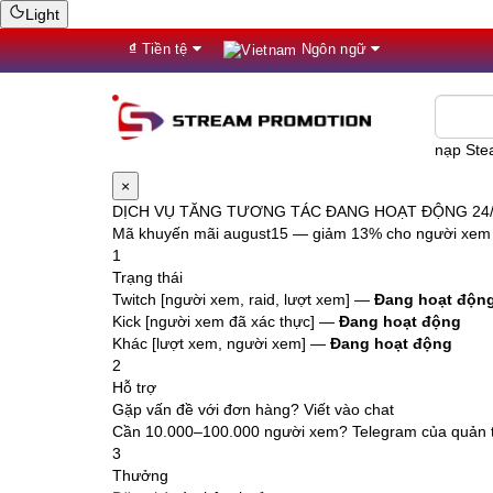
Light
₫
Tiền tệ
Ngôn ngữ
nạp St
×
DỊCH VỤ TĂNG TƯƠNG TÁC ĐANG HOẠT ĐỘNG 24
Mã khuyến mãi
august15
— giảm 13% cho người xem 
1
Trạng thái
Twitch [người xem, raid, lượt xem] —
Đang hoạt độn
Kick [người xem đã xác thực] —
Đang hoạt động
Khác [lượt xem, người xem] —
Đang hoạt động
2
Hỗ trợ
Gặp vấn đề với đơn hàng? Viết vào chat
Cần 10.000–100.000 người xem? Telegram của quản t
3
Thưởng