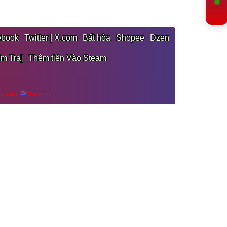
ebook
Twitter | X.com
Bất hòa
Shopee
Dzen
m Tra]
Thêm tiền Vào Steam
ntacts
Discord