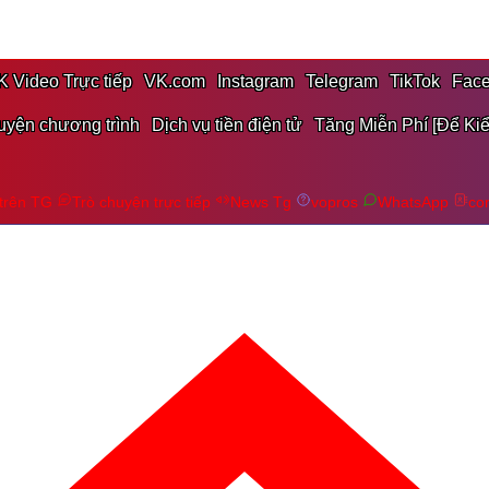
K Video Trực tiếp
VK.com
Instagram
Telegram
TikTok
Fac
uyện chương trình
Dịch vụ tiền điện tử
Tăng Miễn Phí [Để Kiể
 trên TG
Trò chuyện trực tiếp
News Tg
vopros
WhatsApp
co