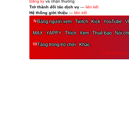
Đăng ký
và nhận thưởng
Trở thành đối tác dịch vụ
—
liên kết
Hệ thống giới thiệu
—
liên kết
Bảng người xem
Twitch
Kick
YouTube
V
MAX
YAPPY
Thích
Xem
Thuê bao
Nói ch
Tặng trong trò chơi
Khác
API
Hỗ trợ