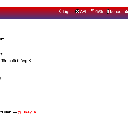
Light
API
25%
bonus
eam
/7
đến cuối tháng 8
g
rị viên —
@TiKey_K