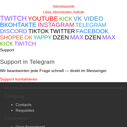
Odnoklassniki
Likes, Abonnenten, Aufrufe
TWITCH
YOUTUBE
VK VIDEO
KICK
ВКОНТАКТЕ
INSTAGRAM
TELEGRAM
DISCORD
FACEBOOK
TIKTOK
TWITTER
MAX
MAX
ОК
DZEN
DZEN
SHOPEE
YAPPY
KICK
TWITCH
Support
Support in Telegram
Wir beantworten jede Frage schnell — direkt im Messenger
Support kontaktieren
Company
Contacts
Requisites
Documents
User Agreement