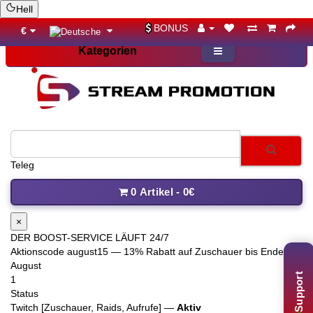
Hell
BONUS
€
Kategorien
Telegram-Abon
0 Artikel - 0€
×
DER BOOST-SERVICE LÄUFT 24/7
Aktionscode
august15
— 13% Rabatt auf Zuschauer bis Ende
August
Support
1
Status
Twitch [Zuschauer, Raids, Aufrufe] —
Aktiv