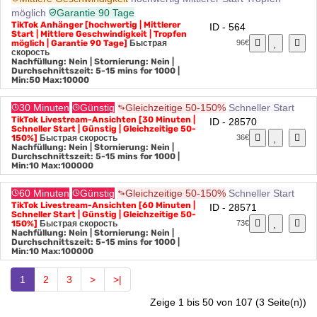
Mittlere Geschwindigkeit
hochwertig
Mittlerer Start
Tropfen
möglich
Garantie 90 Tage
TikTok Anhänger [hochwertig | Mittlerer
ID - 564
Start | Mittlere Geschwindigkeit | Tropfen
möglich | Garantie 90 Tage]
Быстрая
96€
скорость
Nachfüllung: Nein | Stornierung: Nein |
Durchschnittszeit: 5-15 mins for 1000
|
Min:50 Max:10000
30 Minuten
Günstig
Gleichzeitige 50-150%
Schneller Start
TikTok Livestream-Ansichten [30 Minuten |
ID - 28570
Schneller Start | Günstig | Gleichzeitige 50-
150%]
Быстрая скорость
36€
Nachfüllung: Nein | Stornierung: Nein |
Durchschnittszeit: 5-15 mins for 1000
|
Min:10 Max:100000
60 Minuten
Günstig
Gleichzeitige 50-150%
Schneller Start
TikTok Livestream-Ansichten [60 Minuten |
ID - 28571
Schneller Start | Günstig | Gleichzeitige 50-
150%]
Быстрая скорость
73€
Nachfüllung: Nein | Stornierung: Nein |
Durchschnittszeit: 5-15 mins for 1000
|
Min:10 Max:100000
1
2
3
>
>|
Zeige 1 bis 50 von 107 (3 Seite(n))