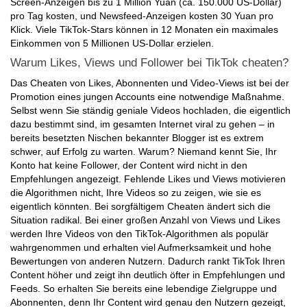
Screen-Anzeigen bis zu 1 Million Yuan (ca. 150.000 US-Dollar)
pro Tag kosten, und Newsfeed-Anzeigen kosten 30 Yuan pro
Klick. Viele TikTok-Stars können in 12 Monaten ein maximales
Einkommen von 5 Millionen US-Dollar erzielen.
Warum Likes, Views und Follower bei TikTok cheaten?
Das Cheaten von Likes, Abonnenten und Video-Views ist bei der
Promotion eines jungen Accounts eine notwendige Maßnahme.
Selbst wenn Sie ständig geniale Videos hochladen, die eigentlich
dazu bestimmt sind, im gesamten Internet viral zu gehen – in
bereits besetzten Nischen bekannter Blogger ist es extrem
schwer, auf Erfolg zu warten. Warum? Niemand kennt Sie, Ihr
Konto hat keine Follower, der Content wird nicht in den
Empfehlungen angezeigt. Fehlende Likes und Views motivieren
die Algorithmen nicht, Ihre Videos so zu zeigen, wie sie es
eigentlich könnten. Bei sorgfältigem Cheaten ändert sich die
Situation radikal. Bei einer großen Anzahl von Views und Likes
werden Ihre Videos von den TikTok-Algorithmen als populär
wahrgenommen und erhalten viel Aufmerksamkeit und hohe
Bewertungen von anderen Nutzern. Dadurch rankt TikTok Ihren
Content höher und zeigt ihn deutlich öfter in Empfehlungen und
Feeds. So erhalten Sie bereits eine lebendige Zielgruppe und