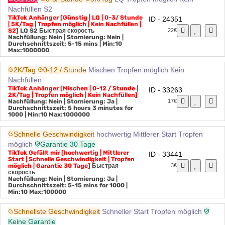
Günstig
0-3/ Stunde
5K/Tag
LQ
Tropfen möglich
Kein
Nachfüllen
S2
TikTok Anhänger [Günstig | LQ | 0-3/ Stunde
ID - 24351
| 5K/Tag | Tropfen möglich | Kein Nachfüllen |
S2]
LQ
S2
Быстрая скорость
22€
Nachfüllung: Nein | Stornierung: Nein |
Durchschnittszeit: 5-15 mins
| Min:10
Max:1000000
2K/Tag
0-12 / Stunde
Mischen
Tropfen möglich
Kein
Nachfüllen
TikTok Anhänger [Mischen | 0-12 / Stunde |
ID - 33263
2K/Tag | Tropfen möglich | Kein Nachfüllen]
Nachfüllung: Nein | Stornierung: Ja |
17€
Durchschnittszeit: 5 hours 3 minutes for
1000
| Min:10 Max:1000000
Schnelle Geschwindigkeit
hochwertig
Mittlerer Start
Tropfen
möglich
Garantie 30 Tage
TikTok Gefällt mir [hochwertig | Mittlerer
ID - 33441
Start | Schnelle Geschwindigkeit | Tropfen
möglich | Garantie 30 Tage]
Быстрая
3€
скорость
Nachfüllung: Nein | Stornierung: Ja |
Durchschnittszeit: 5-15 mins for 1000
|
Min:10 Max:100000
Schnellste Geschwindigkeit
Schneller Start
Tropfen möglich