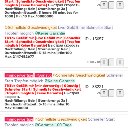
TikTok Gefällt mir [hochwertig | Schneller
ID - 24336
Start | Schnellste Geschwindigkeit | Tropfen
möglich | Keine Garantie]
Быстрая скорость
2€
Nachfüllung: Nein | Stornierung: Ja |
Durchschnittszeit: 3 hours 50 minutes for
1000
| Min:10 Max:10000000
Schnellste Geschwindigkeit
Live Gefällt mir
Schneller Start
Tropfen möglich
Keine Garantie
TikTok Gefällt mir [Live Gefällt mir | Schneller
ID - 15657
Start | Schnellste Geschwindigkeit | Tropfen
möglich | Keine Garantie]
Быстрая скорость
Nachfüllung: Nein | Stornierung: Nein |
Durchschnittszeit: 5-15 mins
| Min:100
Max:2147482677
1000 = 0€
minderwertige
Günstig
Schnellste Geschwindigkeit
Schneller
Start
Tropfen möglich
Keine Garantie
TikTok Gefällt mir [minderwertige | Günstig |
ID - 33221
Schneller Start | Schnellste Geschwindigkeit
| Tropfen möglich | Keine Garantie]
Быстрая
2€
скорость
Nachfüllung: Nein | Stornierung: Ja |
Durchschnittszeit: 5-15 mins
| Min:10
Max:1000000
minderwertige
Schnellste Geschwindigkeit
Schneller Start