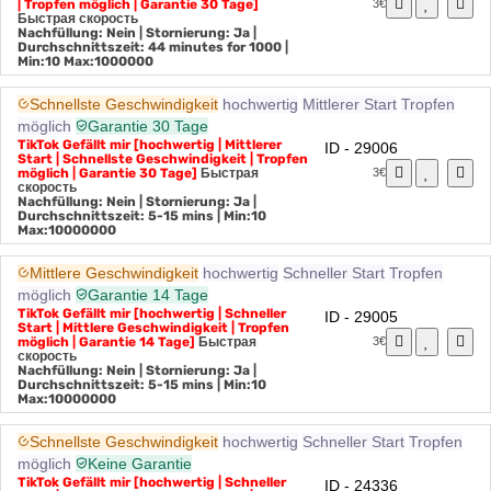
Schneller Start | Schnellste Geschwindigkeit
| Tropfen möglich | Garantie 30 Tage]
3€
Быстрая скорость
Nachfüllung: Nein | Stornierung: Ja |
Durchschnittszeit: 44 minutes for 1000
|
Min:10 Max:1000000
Schnellste Geschwindigkeit
hochwertig
Mittlerer Start
Tropfen
möglich
Garantie 30 Tage
TikTok Gefällt mir [hochwertig | Mittlerer
ID - 29006
Start | Schnellste Geschwindigkeit | Tropfen
möglich | Garantie 30 Tage]
Быстрая
3€
скорость
Nachfüllung: Nein | Stornierung: Ja |
Durchschnittszeit: 5-15 mins
| Min:10
Max:10000000
Mittlere Geschwindigkeit
hochwertig
Schneller Start
Tropfen
möglich
Garantie 14 Tage
TikTok Gefällt mir [hochwertig | Schneller
ID - 29005
Start | Mittlere Geschwindigkeit | Tropfen
möglich | Garantie 14 Tage]
Быстрая
3€
скорость
Nachfüllung: Nein | Stornierung: Ja |
Durchschnittszeit: 5-15 mins
| Min:10
Max:10000000
Schnellste Geschwindigkeit
hochwertig
Schneller Start
Tropfen
möglich
Keine Garantie