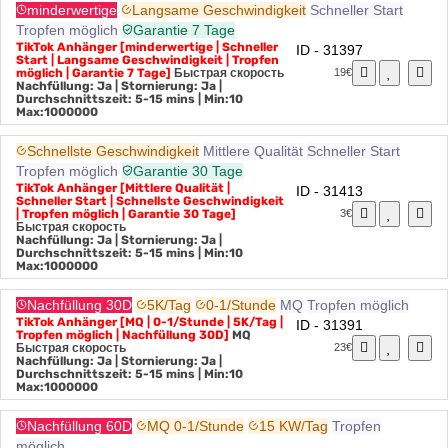
minderwertige
Langsame Geschwindigkeit
Schneller Start
Tropfen möglich
Garantie 7 Tage
TikTok Anhänger [minderwertige | Schneller
ID - 31397
Start | Langsame Geschwindigkeit | Tropfen
möglich | Garantie 7 Tage]
Быстрая скорость
19€
Nachfüllung: Ja | Stornierung: Ja |
Durchschnittszeit: 5-15 mins
| Min:10
Max:1000000
Schnellste Geschwindigkeit
Mittlere Qualität
Schneller Start
Tropfen möglich
Garantie 30 Tage
TikTok Anhänger [Mittlere Qualität |
ID - 31413
Schneller Start | Schnellste Geschwindigkeit
| Tropfen möglich | Garantie 30 Tage]
3€
Быстрая скорость
Nachfüllung: Ja | Stornierung: Ja |
Durchschnittszeit: 5-15 mins
| Min:10
Max:1000000
Nachfüllung 30D
5K/Tag
0-1/Stunde
MQ
Tropfen möglich
TikTok Anhänger [MQ | 0-1/Stunde | 5K/Tag |
ID - 31391
Tropfen möglich | Nachfüllung 30D]
MQ
Быстрая скорость
23€
Nachfüllung: Ja | Stornierung: Ja |
Durchschnittszeit: 5-15 mins
| Min:10
Max:1000000
Nachfüllung 60D
MQ 0-1/Stunde
15 KW/Tag
Tropfen