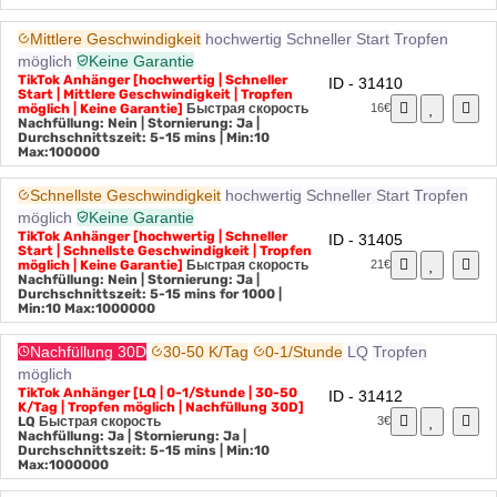
Max:10000
Mittlere Geschwindigkeit
hochwertig
Schneller Start
Tropfen
möglich
Keine Garantie
TikTok Anhänger [hochwertig | Schneller
ID - 31410
Start | Mittlere Geschwindigkeit | Tropfen
möglich | Keine Garantie]
Быстрая скорость
16€
Nachfüllung: Nein | Stornierung: Ja |
Durchschnittszeit: 5-15 mins
| Min:10
Max:100000
Schnellste Geschwindigkeit
hochwertig
Schneller Start
Tropfen
möglich
Keine Garantie
TikTok Anhänger [hochwertig | Schneller
ID - 31405
Start | Schnellste Geschwindigkeit | Tropfen
möglich | Keine Garantie]
Быстрая скорость
21€
Nachfüllung: Nein | Stornierung: Ja |
Durchschnittszeit: 5-15 mins for 1000
|
Min:10 Max:1000000
Nachfüllung 30D
30-50 K/Tag
0-1/Stunde
LQ
Tropfen
möglich
TikTok Anhänger [LQ | 0-1/Stunde | 30-50
ID - 31412
K/Tag | Tropfen möglich | Nachfüllung 30D]
LQ
Быстрая скорость
3€
Nachfüllung: Ja | Stornierung: Ja |
Durchschnittszeit: 5-15 mins
| Min:10
Max:1000000