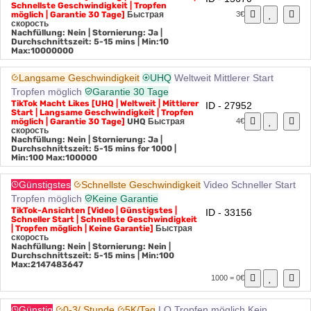
TikTok Gefällt mir [Günstig | Schneller Start |
ID - 15670
Schnellste Geschwindigkeit | Tropfen
möglich | Garantie 30 Tage]
Быстрая
3€
скорость
Nachfüllung: Nein | Stornierung: Ja |
Durchschnittszeit: 5-15 mins
| Min:10
Max:10000000
Langsame Geschwindigkeit
UHQ
Weltweit
Mittlerer Start
Tropfen möglich
Garantie 30 Tage
TikTok Macht Likes [UHQ | Weltweit | Mittlerer
ID - 27952
Start | Langsame Geschwindigkeit | Tropfen
möglich | Garantie 30 Tage]
UHQ
Быстрая
4€
скорость
Nachfüllung: Nein | Stornierung: Ja |
Durchschnittszeit: 5-15 mins for 1000
|
Min:100 Max:100000
Günstigstes
Schnellste Geschwindigkeit
Video
Schneller Start
Tropfen möglich
Keine Garantie
TikTok-Ansichten [Video | Günstigstes |
ID - 33156
Schneller Start | Schnellste Geschwindigkeit
| Tropfen möglich | Keine Garantie]
Быстрая
скорость
Nachfüllung: Nein | Stornierung: Nein |
Durchschnittszeit: 5-15 mins
| Min:100
Max:2147483647
1000 = 0€