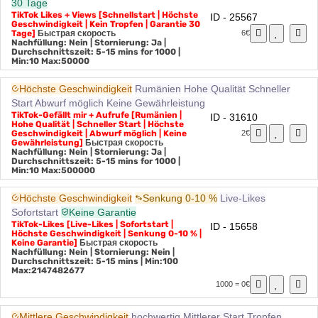
30 Tage
TikTok Likes + Views [Schnellstart | Höchste
ID - 25567
Geschwindigkeit | Kein Tropfen | Garantie 30
Tage]
Быстрая скорость
6€
Nachfüllung: Nein | Stornierung: Ja |
Durchschnittszeit: 5-15 mins for 1000
|
Min:10 Max:50000
Höchste Geschwindigkeit
Rumänien
Hohe Qualität
Schneller
Start
Abwurf möglich
Keine Gewährleistung
TikTok-Gefällt mir + Aufrufe [Rumänien |
ID - 31610
Hohe Qualität | Schneller Start | Höchste
Geschwindigkeit | Abwurf möglich | Keine
2€
Gewährleistung]
Быстрая скорость
Nachfüllung: Nein | Stornierung: Ja |
Durchschnittszeit: 5-15 mins for 1000
|
Min:10 Max:500000
Höchste Geschwindigkeit
Senkung 0-10 %
Live-Likes
Sofortstart
Keine Garantie
TikTok-Likes [Live-Likes | Sofortstart |
ID - 15658
Höchste Geschwindigkeit | Senkung 0-10 % |
Keine Garantie]
Быстрая скорость
Nachfüllung: Nein | Stornierung: Nein |
Durchschnittszeit: 5-15 mins
| Min:100
Max:2147482677
1000 = 0€