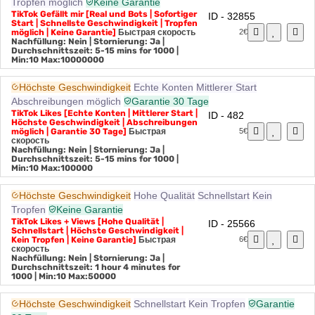
Tropfen möglich
Keine Garantie
TikTok Gefällt mir [Real und Bots | Sofortiger
ID - 32855
Start | Schnellste Geschwindigkeit | Tropfen
möglich | Keine Garantie]
Быстрая скорость
2€
Nachfüllung: Nein | Stornierung: Ja |
Durchschnittszeit: 5-15 mins for 1000
|
Min:10 Max:10000000
Höchste Geschwindigkeit
Echte Konten
Mittlerer Start
Abschreibungen möglich
Garantie 30 Tage
TikTok Likes [Echte Konten | Mittlerer Start |
ID - 482
Höchste Geschwindigkeit | Abschreibungen
möglich | Garantie 30 Tage]
Быстрая
5€
скорость
Nachfüllung: Nein | Stornierung: Ja |
Durchschnittszeit: 5-15 mins for 1000
|
Min:10 Max:100000
Höchste Geschwindigkeit
Hohe Qualität
Schnellstart
Kein
Tropfen
Keine Garantie
TikTok Likes + Views [Hohe Qualität |
ID - 25566
Schnellstart | Höchste Geschwindigkeit |
Kein Tropfen | Keine Garantie]
Быстрая
6€
скорость
Nachfüllung: Nein | Stornierung: Ja |
Durchschnittszeit: 1 hour 4 minutes for
1000
| Min:10 Max:50000
Höchste Geschwindigkeit
Schnellstart
Kein Tropfen
Garantie