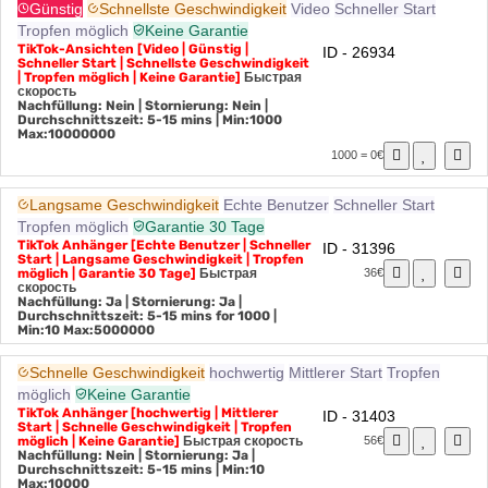
Günstig
Schnellste Geschwindigkeit
Video
Schneller Start
Tropfen möglich
Keine Garantie
TikTok-Ansichten [Video | Günstig |
ID - 26934
Schneller Start | Schnellste Geschwindigkeit
| Tropfen möglich | Keine Garantie]
Быстрая
скорость
Nachfüllung: Nein | Stornierung: Nein |
Durchschnittszeit: 5-15 mins
| Min:1000
Max:10000000
1000 = 0€
Langsame Geschwindigkeit
Echte Benutzer
Schneller Start
Tropfen möglich
Garantie 30 Tage
TikTok Anhänger [Echte Benutzer | Schneller
ID - 31396
Start | Langsame Geschwindigkeit | Tropfen
möglich | Garantie 30 Tage]
Быстрая
36€
скорость
Nachfüllung: Ja | Stornierung: Ja |
Durchschnittszeit: 5-15 mins for 1000
|
Min:10 Max:5000000
Schnelle Geschwindigkeit
hochwertig
Mittlerer Start
Tropfen
möglich
Keine Garantie
TikTok Anhänger [hochwertig | Mittlerer
ID - 31403
Start | Schnelle Geschwindigkeit | Tropfen
möglich | Keine Garantie]
Быстрая скорость
56€
Nachfüllung: Nein | Stornierung: Ja |
Durchschnittszeit: 5-15 mins
| Min:10