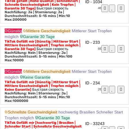
Tropfen
Garantie 30 Tage
TikTok gefällt [Hohe Qualität | Schnellstart |
ID - 1034
Schnelle Geschwindigkeit | Kein Tropfen |
Garantie 30 Tage]
Быстрая скорость
4€
Nachfüllung: Ja | Stornierung: Ja |
Durchschnittszeit: 5-15 mins
| Min:10
Max:200000
Günstig
Mittlere Geschwindigkeit
Mittlerer Start
Tropfen
möglich
Garantie 30 Tage
TikTok Gefällt mir [Günstig | Mittlerer Start |
ID - 233
Mittlere Geschwindigkeit | Tropfen möglich |
Garantie 30 Tage]
Быстрая скорость
6€
Nachfüllung: Nein | Stornierung: Ja |
Durchschnittszeit: 5-15 mins
| Min:100
Max:10000
Günstig
Mittlere Geschwindigkeit
Mittlerer Start
Tropfen
möglich
Keine Garantie
TikTok Gefällt mir [Günstig | Mittlerer Start |
ID - 234
Mittlere Geschwindigkeit | Tropfen möglich |
Keine Garantie]
Быстрая скорость
2€
Nachfüllung: Nein | Stornierung: Ja |
Durchschnittszeit: 5-15 mins
| Min:10
Max:1000000
Schnellste Geschwindigkeit
hochwertig
Brasilien
Schneller Start
Tropfen möglich
Garantie 30 Tage
TikTok Gefällt mir [hochwertig | Brasilien |
ID - 33243