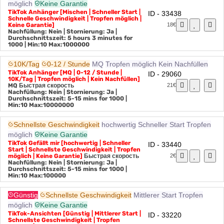
Schnelle Geschwindigkeit
Mischen
Schneller Start
Tropfen
möglich
Keine Garantie
TikTok Anhänger [Mischen | Schneller Start |
ID - 33438
Schnelle Geschwindigkeit | Tropfen möglich |
Keine Garantie]
18€
Nachfüllung: Nein | Stornierung: Ja |
Durchschnittszeit: 5 hours 3 minutes for
1000
| Min:10 Max:1000000
10K/Tag
0-12 / Stunde
MQ
Tropfen möglich
Kein Nachfüllen
TikTok Anhänger [MQ | 0-12 / Stunde |
ID - 29060
10K/Tag | Tropfen möglich | Kein Nachfüllen]
MQ
Быстрая скорость
21€
Nachfüllung: Nein | Stornierung: Ja |
Durchschnittszeit: 5-15 mins for 1000
|
Min:10 Max:10000000
Schnellste Geschwindigkeit
hochwertig
Schneller Start
Tropfen
möglich
Keine Garantie
TikTok Gefällt mir [hochwertig | Schneller
ID - 33440
Start | Schnellste Geschwindigkeit | Tropfen
möglich | Keine Garantie]
Быстрая скорость
2€
Nachfüllung: Nein | Stornierung: Ja |
Durchschnittszeit: 5-15 mins for 1000
|
Min:10 Max:100000
Günstig
Schnellste Geschwindigkeit
Mittlerer Start
Tropfen
möglich
Keine Garantie
TikTok-Ansichten [Günstig | Mittlerer Start |
ID - 33220