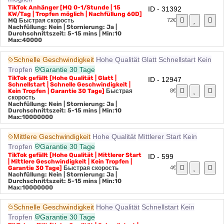
möglich
TikTok Anhänger [MQ 0-1/Stunde | 15
ID - 31392
KW/Tag | Tropfen möglich | Nachfüllung 60D]
MQ
Быстрая скорость
72€
Nachfüllung: Nein | Stornierung: Ja |
Durchschnittszeit: 5-15 mins
| Min:10
Max:40000
Schnelle Geschwindigkeit
Hohe Qualität
Glatt
Schnellstart
Kein
Tropfen
Garantie 30 Tage
TikTok gefällt [Hohe Qualität | Glatt |
ID - 12947
Schnellstart | Schnelle Geschwindigkeit |
Kein Tropfen | Garantie 30 Tage]
Быстрая
8€
скорость
Nachfüllung: Nein | Stornierung: Ja |
Durchschnittszeit: 5-15 mins
| Min:10
Max:10000000
Mittlere Geschwindigkeit
Hohe Qualität
Mittlerer Start
Kein
Tropfen
Garantie 30 Tage
TikTok gefällt [Hohe Qualität | Mittlerer Start
ID - 599
| Mittlere Geschwindigkeit | Kein Tropfen |
Garantie 30 Tage]
Быстрая скорость
4€
Nachfüllung: Nein | Stornierung: Ja |
Durchschnittszeit: 5-15 mins
| Min:10
Max:10000000
Schnelle Geschwindigkeit
Hohe Qualität
Schnellstart
Kein