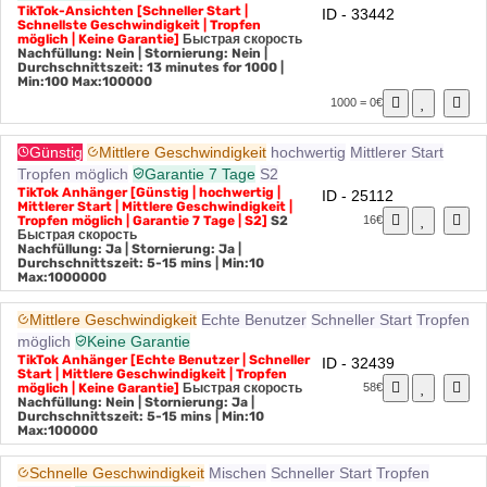
Keine Garantie
TikTok-Ansichten [Schneller Start |
ID - 33442
Schnellste Geschwindigkeit | Tropfen
möglich | Keine Garantie]
Быстрая скорость
Nachfüllung: Nein | Stornierung: Nein |
Durchschnittszeit: 13 minutes for 1000
|
Min:100 Max:100000
1000 = 0€
Günstig
Mittlere Geschwindigkeit
hochwertig
Mittlerer Start
Tropfen möglich
Garantie 7 Tage
S2
TikTok Anhänger [Günstig | hochwertig |
ID - 25112
Mittlerer Start | Mittlere Geschwindigkeit |
Tropfen möglich | Garantie 7 Tage | S2]
S2
16€
Быстрая скорость
Nachfüllung: Ja | Stornierung: Ja |
Durchschnittszeit: 5-15 mins
| Min:10
Max:1000000
Mittlere Geschwindigkeit
Echte Benutzer
Schneller Start
Tropfen
möglich
Keine Garantie
TikTok Anhänger [Echte Benutzer | Schneller
ID - 32439
Start | Mittlere Geschwindigkeit | Tropfen
möglich | Keine Garantie]
Быстрая скорость
58€
Nachfüllung: Nein | Stornierung: Ja |
Durchschnittszeit: 5-15 mins
| Min:10
Max:100000