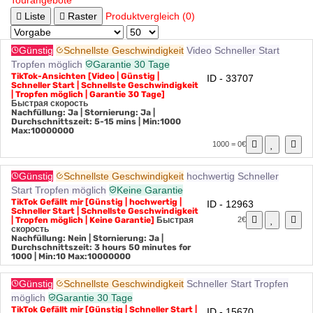
Tourangebote
Liste
Raster
Produktvergleich (0)
Günstig
Schnellste Geschwindigkeit
Video
Schneller Start
Tropfen möglich
Garantie 30 Tage
TikTok-Ansichten [Video | Günstig |
ID - 33707
Schneller Start | Schnellste Geschwindigkeit
| Tropfen möglich | Garantie 30 Tage]
Быстрая скорость
Nachfüllung: Ja | Stornierung: Ja |
Durchschnittszeit: 5-15 mins
| Min:1000
Max:10000000
1000 = 0€
Günstig
Schnellste Geschwindigkeit
hochwertig
Schneller
Start
Tropfen möglich
Keine Garantie
TikTok Gefällt mir [Günstig | hochwertig |
ID - 12963
Schneller Start | Schnellste Geschwindigkeit
| Tropfen möglich | Keine Garantie]
Быстрая
2€
скорость
Nachfüllung: Nein | Stornierung: Ja |
Durchschnittszeit: 3 hours 50 minutes for
1000
| Min:10 Max:10000000
Günstig
Schnellste Geschwindigkeit
Schneller Start
Tropfen
möglich
Garantie 30 Tage