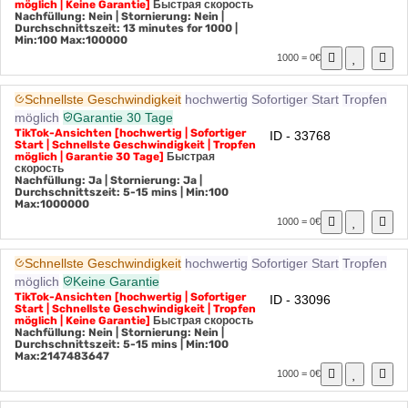
Schnellste Geschwindigkeit | Tropfen
möglich | Keine Garantie]
Быстрая скорость
Nachfüllung: Nein | Stornierung: Nein |
Durchschnittszeit: 13 minutes for 1000
|
Min:100 Max:100000
1000 = 0€
Schnellste Geschwindigkeit
hochwertig
Sofortiger Start
Tropfen
möglich
Garantie 30 Tage
TikTok-Ansichten [hochwertig | Sofortiger
ID - 33768
Start | Schnellste Geschwindigkeit | Tropfen
möglich | Garantie 30 Tage]
Быстрая
скорость
Nachfüllung: Ja | Stornierung: Ja |
Durchschnittszeit: 5-15 mins
| Min:100
Max:1000000
1000 = 0€
Schnellste Geschwindigkeit
hochwertig
Sofortiger Start
Tropfen
möglich
Keine Garantie
TikTok-Ansichten [hochwertig | Sofortiger
ID - 33096
Start | Schnellste Geschwindigkeit | Tropfen
möglich | Keine Garantie]
Быстрая скорость
Nachfüllung: Nein | Stornierung: Nein |
Durchschnittszeit: 5-15 mins
| Min:100
Max:2147483647
1000 = 0€