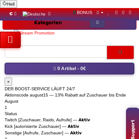
Hell
BONUS
€
Kategorien
Twitch-Followe
0 Artikel - 0€
×
DER BOOST-SERVICE LÄUFT 24/7
Aktionscode
august15
— 13% Rabatt auf Zuschauer bis Ende
August
1
Status
Support
Twitch [Zuschauer, Raids, Aufrufe] —
Aktiv
Kick [autorisierte Zuschauer] —
Aktiv
Sonstige [Aufrufe, Zuschauer] —
Aktiv