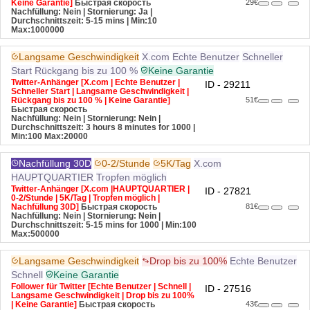
Keine Garantie]
Быстрая скорость
29€
Nachfüllung: Nein | Stornierung: Ja |
Durchschnittszeit: 5-15 mins
| Min:10
Max:1000000
Langsame Geschwindigkeit
X.com
Echte Benutzer
Schneller
Start
Rückgang bis zu 100 %
Keine Garantie
Twitter-Anhänger [X.com | Echte Benutzer |
ID - 29211
Schneller Start | Langsame Geschwindigkeit |
Rückgang bis zu 100 % | Keine Garantie]
51€
Быстрая скорость
Nachfüllung: Nein | Stornierung: Nein |
Durchschnittszeit: 3 hours 8 minutes for 1000
|
Min:100 Max:20000
Nachfüllung 30D
0-2/Stunde
5K/Tag
X.com
HAUPTQUARTIER
Tropfen möglich
Twitter-Anhänger [X.com |HAUPTQUARTIER |
ID - 27821
0-2/Stunde | 5K/Tag | Tropfen möglich |
Nachfüllung 30D]
Быстрая скорость
81€
Nachfüllung: Nein | Stornierung: Nein |
Durchschnittszeit: 5-15 mins for 1000
| Min:100
Max:500000
Langsame Geschwindigkeit
Drop bis zu 100%
Echte Benutzer
Schnell
Keine Garantie
Follower für Twitter [Echte Benutzer | Schnell |
ID - 27516
Langsame Geschwindigkeit | Drop bis zu 100%
| Keine Garantie]
Быстрая скорость
43€