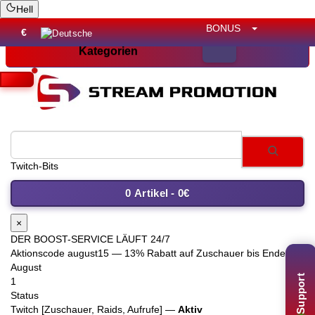
Hell
BONUS
€
Kategorien
Twitch-Bits
0 Artikel - 0€
×
DER BOOST-SERVICE LÄUFT 24/7
Aktionscode
august15
— 13% Rabatt auf Zuschauer bis Ende
August
Support
1
Status
Twitch [Zuschauer, Raids, Aufrufe] —
Aktiv