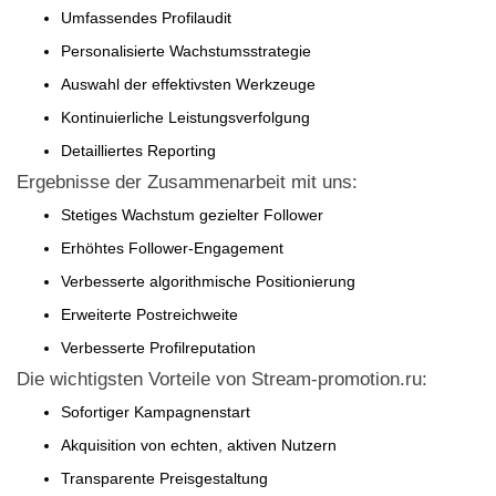
Umfassendes Profilaudit
Personalisierte Wachstumsstrategie
Auswahl der effektivsten Werkzeuge
Kontinuierliche Leistungsverfolgung
Detailliertes Reporting
Ergebnisse der Zusammenarbeit mit uns:
Stetiges Wachstum gezielter Follower
Erhöhtes Follower-Engagement
Verbesserte algorithmische Positionierung
Erweiterte Postreichweite
Verbesserte Profilreputation
Die wichtigsten Vorteile von Stream-promotion.ru:
Sofortiger Kampagnenstart
Akquisition von echten, aktiven Nutzern
Transparente Preisgestaltung