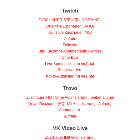
Twitch
ZUSCHAUER-STEUERUNGSPANEL
Qualitäts-Zuschauer [uVHQ]
Günstige Zuschauer [MQ]
Aufrufe
Follower
Bits | Bezahlte Abonnements | Primes
Chat-Bots
Live-Kommunikation im Chat
Beschwerden
Konto-Autorisierung im Chat
Trovo
Zuschauer [HQ | Ohne Autorisierung | Beibehaltung]
Trovo-Zuschauer [HQ | Mit Autorisierung | Aufrufe]
Abonnenten
Aufrufe
VK Video Live
Zuschauer [Mit Autorisierung]