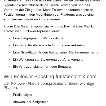
ab Anhänger. Dies sind nicht nur Zahlen — sie dienen als soziale
Signale, die beeinflusse deine Tweet-Sichtbarkeit und das
Vertrauen der Zielgruppe. Mehr Follower bedeuten bessere
Positionierung in den Algorithmen der Plattform, was zu einer
erhöhten reichweite und Engagement.
X.com Das Geschäftspotenzial wird durch ein aktives Publikum
erschlossen. Follower repräsentieren:
Eine Zielgruppe für Werbeaktionen
Ein Kanal für die schnelle Informationsverbreitung
Eine Grundlage für den Aufbau einer Markengemeinschaft
Ein Werkzeug zur Steigerung der Anerkennung
Ein Vertrauensfaktor für neue Benutzer
Wie Follower Boosting funktioniert X.com
Der Follower-Akquisitionsprozess umfasst wichtige
Phasen:
Profilanalyse
Auswahl der Zielgruppe