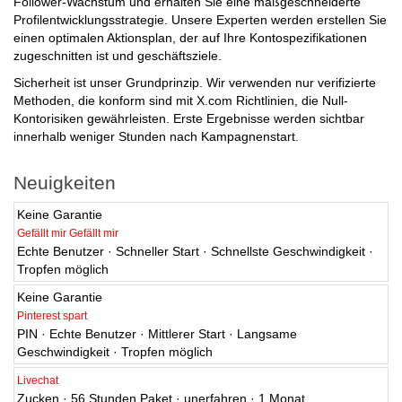
Follower-Wachstum und erhalten Sie eine maßgeschneiderte
Profilentwicklungsstrategie. Unsere Experten werden erstellen Sie
einen optimalen Aktionsplan, der auf Ihre Kontospezifikationen
zugeschnitten ist und geschäftsziele.
Sicherheit ist unser Grundprinzip. Wir verwenden nur verifizierte
Methoden, die konform sind mit X.com Richtlinien, die Null-
Kontorisiken gewährleisten. Erste Ergebnisse werden sichtbar
innerhalb weniger Stunden nach Kampagnenstart.
Neuigkeiten
Keine Garantie
Gefällt mir Gefällt mir
Echte Benutzer · Schneller Start · Schnellste Geschwindigkeit ·
Tropfen möglich
Keine Garantie
Pinterest spart
PIN · Echte Benutzer · Mittlerer Start · Langsame
Geschwindigkeit · Tropfen möglich
Livechat
Zucken · 56 Stunden Paket · unerfahren · 1 Monat