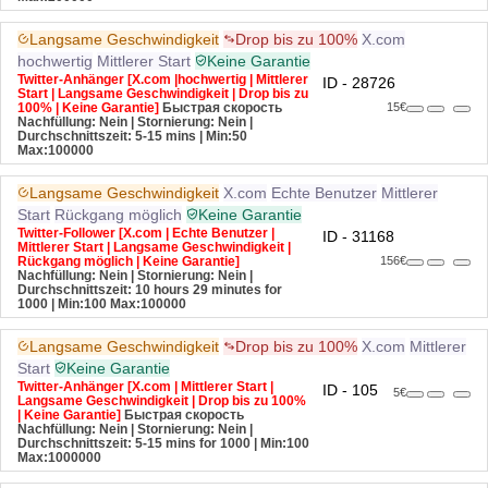
Langsame Geschwindigkeit
Drop bis zu 100%
X.com
hochwertig
Mittlerer Start
Keine Garantie
Twitter-Anhänger [X.com |hochwertig | Mittlerer
ID - 28726
Start | Langsame Geschwindigkeit | Drop bis zu
100% | Keine Garantie]
Быстрая скорость
15€
Nachfüllung: Nein | Stornierung: Nein |
Durchschnittszeit: 5-15 mins
| Min:50
Max:100000
Langsame Geschwindigkeit
X.com
Echte Benutzer
Mittlerer
Start
Rückgang möglich
Keine Garantie
Twitter-Follower [X.com | Echte Benutzer |
ID - 31168
Mittlerer Start | Langsame Geschwindigkeit |
Rückgang möglich | Keine Garantie]
156€
Nachfüllung: Nein | Stornierung: Nein |
Durchschnittszeit: 10 hours 29 minutes for
1000
| Min:100 Max:100000
Langsame Geschwindigkeit
Drop bis zu 100%
X.com
Mittlerer
Start
Keine Garantie
Twitter-Anhänger [X.com | Mittlerer Start |
ID - 105
5€
Langsame Geschwindigkeit | Drop bis zu 100%
| Keine Garantie]
Быстрая скорость
Nachfüllung: Nein | Stornierung: Nein |
Durchschnittszeit: 5-15 mins for 1000
| Min:100
Max:1000000