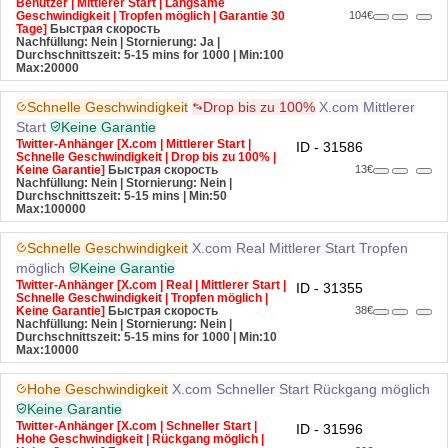
Benutzer | Mittlerer Start | Langsame
Geschwindigkeit | Tropfen möglich | Garantie 30
104€
Tage]
Быстрая скорость
Nachfüllung: Nein | Stornierung: Ja |
Durchschnittszeit: 5-15 mins for 1000
| Min:100
Max:20000
Schnelle Geschwindigkeit
Drop bis zu 100%
X.com
Mittlerer
Start
Keine Garantie
Twitter-Anhänger [X.com | Mittlerer Start |
ID - 31586
Schnelle Geschwindigkeit | Drop bis zu 100% |
Keine Garantie]
Быстрая скорость
13€
Nachfüllung: Nein | Stornierung: Nein |
Durchschnittszeit: 5-15 mins
| Min:50
Max:100000
Schnelle Geschwindigkeit
X.com
Real
Mittlerer Start
Tropfen
möglich
Keine Garantie
Twitter-Anhänger [X.com | Real | Mittlerer Start |
ID - 31355
Schnelle Geschwindigkeit | Tropfen möglich |
Keine Garantie]
Быстрая скорость
38€
Nachfüllung: Nein | Stornierung: Nein |
Durchschnittszeit: 5-15 mins for 1000
| Min:10
Max:10000
Hohe Geschwindigkeit
X.com
Schneller Start
Rückgang möglich
Keine Garantie
Twitter-Anhänger [X.com | Schneller Start |
ID - 31596
Hohe Geschwindigkeit | Rückgang möglich |