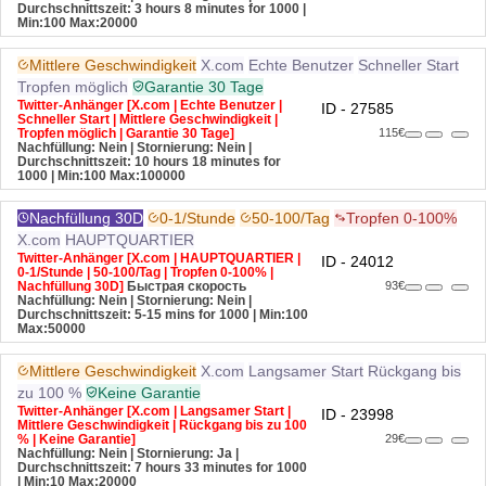
Durchschnittszeit: 3 hours 8 minutes for 1000
|
Min:100 Max:20000
Mittlere Geschwindigkeit
X.com
Echte Benutzer
Schneller Start
Tropfen möglich
Garantie 30 Tage
Twitter-Anhänger [X.com | Echte Benutzer |
ID - 27585
Schneller Start | Mittlere Geschwindigkeit |
Tropfen möglich | Garantie 30 Tage]
115€
Nachfüllung: Nein | Stornierung: Nein |
Durchschnittszeit: 10 hours 18 minutes for
1000
| Min:100 Max:100000
Nachfüllung 30D
0-1/Stunde
50-100/Tag
Tropfen 0-100%
X.com
HAUPTQUARTIER
Twitter-Anhänger [X.com | HAUPTQUARTIER |
ID - 24012
0-1/Stunde | 50-100/Tag | Tropfen 0-100% |
Nachfüllung 30D]
Быстрая скорость
93€
Nachfüllung: Nein | Stornierung: Nein |
Durchschnittszeit: 5-15 mins for 1000
| Min:100
Max:50000
Mittlere Geschwindigkeit
X.com
Langsamer Start
Rückgang bis
zu 100 %
Keine Garantie
Twitter-Anhänger [X.com | Langsamer Start |
ID - 23998
Mittlere Geschwindigkeit | Rückgang bis zu 100
% | Keine Garantie]
29€
Nachfüllung: Nein | Stornierung: Ja |
Durchschnittszeit: 7 hours 33 minutes for 1000
| Min:10 Max:20000