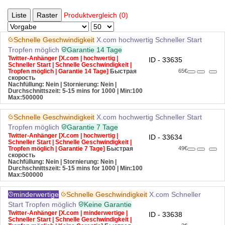
Liste
Raster
Produktvergleich (0)
Schnelle Geschwindigkeit
X.com
hochwertig
Schneller Start
Tropfen möglich
Garantie 14 Tage
Twitter-Anhänger [X.com | hochwertig |
ID - 33635
Schneller Start | Schnelle Geschwindigkeit |
Tropfen möglich | Garantie 14 Tage]
Быстрая
65€
скорость
Nachfüllung: Nein | Stornierung: Nein |
Durchschnittszeit: 5-15 mins for 1000
| Min:100
Max:500000
Schnelle Geschwindigkeit
X.com
hochwertig
Schneller Start
Tropfen möglich
Garantie 7 Tage
Twitter-Anhänger [X.com | hochwertig |
ID - 33634
Schneller Start | Schnelle Geschwindigkeit |
Tropfen möglich | Garantie 7 Tage]
Быстрая
49€
скорость
Nachfüllung: Nein | Stornierung: Nein |
Durchschnittszeit: 5-15 mins for 1000
| Min:100
Max:500000
minderwertige
Schnelle Geschwindigkeit
X.com
Schneller
Start
Tropfen möglich
Keine Garantie
Twitter-Anhänger [X.com | minderwertige |
ID - 33638
Schneller Start | Schnelle Geschwindigkeit |