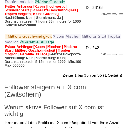
Tropfen möglich
Keine Garantie
Twitter-Anhänger [X.com | hochwertig |
ID - 33165
Schneller Start | Schnellste Geschwindigkeit |
Tropfen möglich | Keine Garantie]
29€
Nachfüllung: Nein | Stornierung: Ja |
Durchschnittszeit: 7 hours 33 minutes for 1000
| Min:10 Max:20000
Mittlere Geschwindigkeit
X.com
Mischen
Mittlerer Start
Tropfen
möglich
Garantie 30 Tage
Twitter-Anhänger [X.com | Mischen | Mittlerer
ID - 242
Start | Mittlere Geschwindigkeit | Tropfen
möglich | Garantie 30 Tage]
Быстрая скорость
94€
Nachfüllung: Nein | Stornierung: Nein |
Durchschnittszeit: 5-15 mins for 1000
| Min:100
Max:500000
Zeige 1 bis 35 von 35 (1 Seite(n))
Follower steigern auf X.com
(Zwitschern)
Warum aktive Follower auf X.com ist
wichtig
Ihrer autorität des Profils auf X.com hängt direkt von Ihrer Anzahl