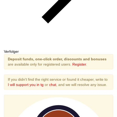
Verfolger
Deposit funds, one-click order, discounts and bonuses
are available only for registered users.
Register
.
If you didn't find the right service or found it cheaper, write to
I will support you in tg
or
chat
, and we will resolve any issue.