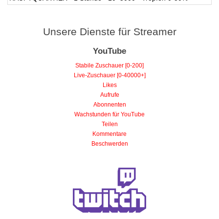
Unsere Dienste für Streamer
YouTube
Stabile Zuschauer [0-200]
Live-Zuschauer [0-40000+]
Likes
Aufrufe
Abonnenten
Wachstunden für YouTube
Teilen
Kommentare
Beschwerden