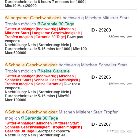
Durchschnittszeit: 8 hours 7 minutes for 1000
|
Min:10 Max:20000
Langsame Geschwindigkeit
hochwertig
Mischen
Mittlerer Start
Tropfen möglich
Garantie 30 Tage
Twitter-Anhänger [hochwertig | Mischen |
ID - 29209
Mittlerer Start | Langsame Geschwindigkeit |
Tropfen möglich | Garantie 30 Tage]
Быстрая
88€
скорость
Nachfüllung: Nein | Stornierung: Nein |
Durchschnittszeit: 5-15 mins for 1000
| Min:100
Max:500000
Schnelle Geschwindigkeit
hochwertig
Mischen
Schneller Start
Tropfen möglich
Keine Garantie
Twitter-Anhänger [hochwertig | Mischen |
ID - 29206
Schneller Start | Schnelle Geschwindigkeit |
Tropfen möglich | Keine Garantie]
Быстрая
15€
скорость
Nachfüllung: Nein | Stornierung: Nein |
Durchschnittszeit: 5-15 mins
| Min:50
Max:100000
Schnelle Geschwindigkeit
Mischen
Mittlerer Start
Tropfen
möglich
Garantie 30 Tage
Twitter-Anhänger [Mischen | Mittlerer Start |
ID - 29207
Schnelle Geschwindigkeit | Tropfen möglich |
Garantie 30 Tage]
Быстрая скорость
109€
Nachfüllung: Nein | Stornierung: Ja |