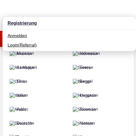
Registrierung
Russian
Hindi
Anmelden
English
Korean
Login(Referral)
Ukrainian
Indonesian
Azerbaijani
Greece
China
Bengal
Italian
Hungarian
Arabic
Slovenian
Deutsche
Vietnam