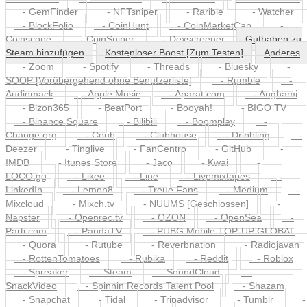
- GemFinder
- NFTsniper
- Rarible
- Watcher
- BlockFolio
- CoinHunt
- CoinMarketCap
-
Coinscope
- CoinSniper
- Dexscreener
Guthaben zu
Steam hinzufügen
Kostenloser Boost [Zum Testen]
Anderes
- Zoom
- Spotify
- Threads
- Bluesky
-
SOOP [Vorübergehend ohne Benutzerliste]
- Rumble
-
Audiomack
- Apple Music
- Aparat.com
- Anghami
- Bizon365
- BeatPort
- Booyah!
- BIGO TV
- Binance Square
- Bilibili
- Boomplay
-
Change.org
- Coub
- Clubhouse
- Dribbling
-
Deezer
- Tinglive
- FanCentro
- GitHub
-
IMDB
- Itunes Store
- Jaco
- Kwai
-
LOCO.gg
- Likee
- Line
- Livemixtapes
-
LinkedIn
- Lemon8
- Treue Fans
- Medium
-
Mixcloud
- Mixch.tv
- NUUMS [Geschlossen]
-
Napster
- Openrec.tv
- OZON
- OpenSea
-
Parti.com
- PandaTV
- PUBG Mobile TOP-UP GLOBAL
- Quora
- Rutube
- Reverbnation
- Radiojavan
- RottenTomatoes
- Rubika
- Reddit
- Roblox
- Spreaker
- Steam
- SoundCloud
-
SnackVideo
- Spinnin Records Talent Pool
- Shazam
- Snapchat
- Tidal
- Tripadvisor
- Tumblr
-