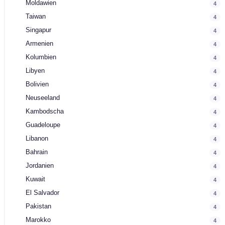
Moldawien
4
Taiwan
4
Singapur
4
Armenien
4
Kolumbien
4
Libyen
4
Bolivien
4
Neuseeland
4
Kambodscha
4
Guadeloupe
4
Libanon
4
Bahrain
4
Jordanien
4
Kuwait
4
El Salvador
4
Pakistan
4
Marokko
4