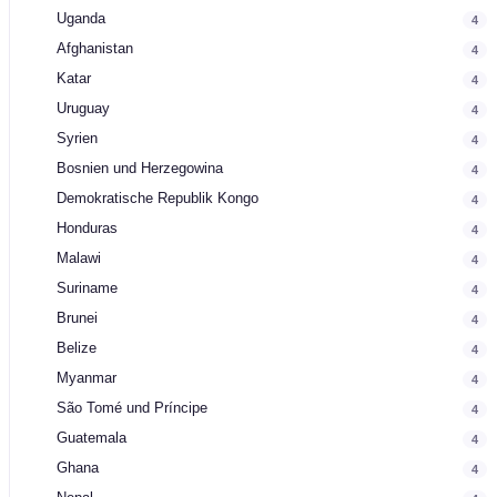
Uganda
4
Afghanistan
4
Katar
4
Uruguay
4
Syrien
4
Bosnien und Herzegowina
4
Demokratische Republik Kongo
4
Honduras
4
Malawi
4
Suriname
4
Brunei
4
Belize
4
Myanmar
4
São Tomé und Príncipe
4
Guatemala
4
Ghana
4