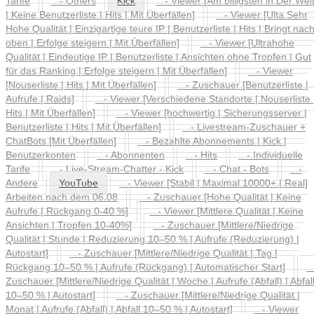
Tarife
- Others
Kick
- Viewer [Am billigsten in Der Welt
| Keine Benutzerliste | Hits | Mit Überfällen]
- Viewer [Ulta Sehr
Hohe Qualität | Einzigartige teure IP | Benutzerliste | Hits | Bringt nac
oben | Erfolge steigern | Mit Überfällen]
- Viewer [Ultrahohe
Qualität | Eindeutige IP | Benutzerliste | Ansichten ohne Tropfen | Gut
für das Ranking | Erfolge steigern | Mit Überfällen]
- Viewer
[Nouserliste | Hits | Mit Überfällen]
- Zuschauer [Benutzerliste |
Aufrufe | Raids]
- Viewer [Verschiedene Standorte | Nouserliste 
Hits | Mit Überfällen]
- Viewer [hochwertig | Sicherungsserver |
Benutzerliste | Hits | Mit Überfällen]
- Livestream-Zuschauer +
ChatBots [Mit Überfällen]
- Bezahlte Abonnements | Kick |
Benutzerkonten
- Abonnenten
- Hits
- Individuelle
Tarife
- Live-Stream-Chatter - Kick
- Chat - Bots
-
Andere
YouTube
- Viewer [Stabil | Maximal 10000+ | Real]
Arbeiten nach dem 06.08
- Zuschauer [Hohe Qualität | Keine
Aufrufe | Rückgang 0-40 %]
- Viewer [Mittlere Qualität | Keine
Ansichten | Tropfen 10-40%]
- Zuschauer [Mittlere/Niedrige
Qualität | Stunde | Reduzierung 10–50 % | Aufrufe (Reduzierung) |
Autostart]
- Zuschauer [Mittlere/Niedrige Qualität | Tag |
Rückgang 10–50 % | Aufrufe (Rückgang) | Automatischer Start]
Zuschauer [Mittlere/Niedrige Qualität | Woche | Aufrufe (Abfall) | Abfal
10–50 % | Autostart]
- Zuschauer [Mittlere/Niedrige Qualität |
Monat | Aufrufe (Abfall) | Abfall 10–50 % | Autostart]
- Viewer