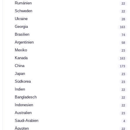
Rumänien
22
Schweden
22
Ukraine
28
Georgia
163
Brasilien
74
Argentinien
58
Mexiko
23
Kanada
163
China
173
Japan
23
Südkorea
23
Indien
22
Bangladesch
22
Indonesien
22
Australien
23
Saudi-Arabien
4
Ägypten
22