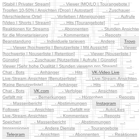
[Stabil | Privater Stream]
- Viewer [MQ/LQ | Tourangebote |
Tropfen 10-50% | Ansichten (Drop) | Autostart]
- Zuschauer
[Verschiedene Orte]
- Vorlieben | Abneigungen
- Aufrufe
[Video | Shorts | Stream]
- Hits [Tourangebote]
-
Reaktionen für Streams
- Abonnenten
- Stunden Ansichte
für die Monetarisierung
- Kommentare
- Reposts
-
Beanstandung
- Individuele tarieven
- Andere
Trovo
- Viewer [hochwertig | Benutzerliste | Mit Aussicht]
- Viewer
[hochwertig | Nouserliste | Retention]
- Viewer [Nouserliste |
Günstig]
- Zuschauer [Nutzerliste | Aufrufe | Günstig]
-
Viewer [Sehr hohe Qualität | Stunden vieweng pro Stream]
-
Chat - Bots
- Anhänger
- Hits
VK-Video Live
-
Live-Stream-Ansichten [Benutzerliste]
- Live-Stream-Ansichten
[Keine Benutzerliste]
- Anhänger
- Hits
- Wie
-
Chat - Bots
VK.com
- Verfolger
- Ansichten
-
Gefällt mir
- Bemerkungen
- Hörproben
- Reposts
- Massenbericht
- Abstimmungen
Instagram
-
Follower
- Ansichten
- Gefällt mir
- AutoLikes
Live-Stream-Ansichten
- Kommentare
- Reposts
-
Speichert
- Massenbericht
- Abstimmungen
-
Impressionen
- Andere Dienste
- Tourangebote
Telegram
- Ansichten
- Abonnenten
- Reaktionen