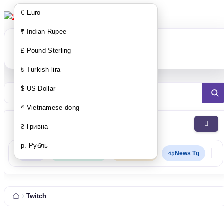
€ Euro
₹ Indian Rupee
£ Pound Sterling
Warenkorb ist noch leer.
₺ Turkish lira
$ US Dollar
Instagram-Foll
₫ Vietnamese dong
Kategorien
₴ Гривна
р. Рубль
API
Support in TG
Live-Chat
News Tg
Twitch