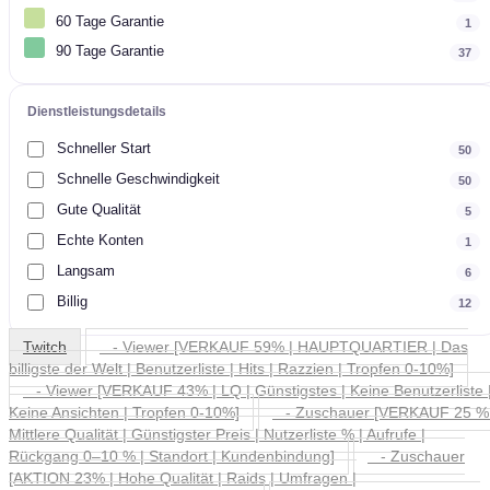
60 Tage Garantie
1
90 Tage Garantie
37
Dienstleistungsdetails
Schneller Start
50
Schnelle Geschwindigkeit
50
Gute Qualität
5
Echte Konten
1
Langsam
6
Billig
12
Twitch
- Viewer [VERKAUF 59% | HAUPTQUARTIER | Das
billigste der Welt | Benutzerliste | Hits | Razzien | Tropfen 0-10%]
- Viewer [VERKAUF 43% | LQ | Günstigstes | Keine Benutzerliste 
Keine Ansichten | Tropfen 0-10%]
- Zuschauer [VERKAUF 25 % 
Mittlere Qualität | Günstigster Preis | Nutzerliste % | Aufrufe |
Rückgang 0–10 % | Standort | Kundenbindung]
- Zuschauer
[AKTION 23% | Hohe Qualität | Raids | Umfragen |