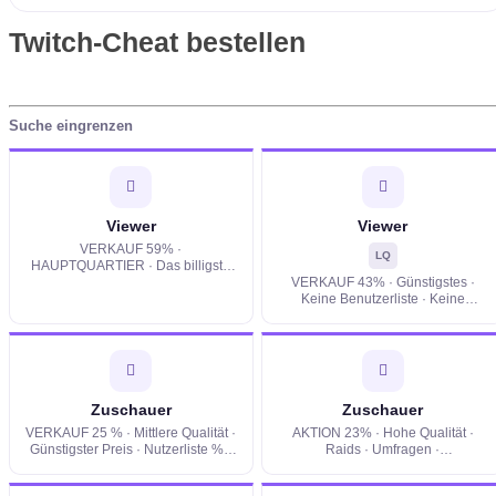
Twitch-Cheat bestellen
Suche eingrenzen
Viewer
Viewer
VERKAUF 59% ·
LQ
HAUPTQUARTIER · Das billigste
der Welt · Benutzerliste · Hits ·
VERKAUF 43% · Günstigstes ·
Razzien · Tropfen 0-10%
Keine Benutzerliste · Keine
Ansichten · Tropfen 0-10%
Zuschauer
Zuschauer
VERKAUF 25 % · Mittlere Qualität ·
AKTION 23% · Hohe Qualität ·
Günstigster Preis · Nutzerliste % ·
Raids · Umfragen ·
Aufrufe · Rückgang 0–10 % ·
Ansichten/Autorisierung · 0% Drop
Standort · Kundenbindung