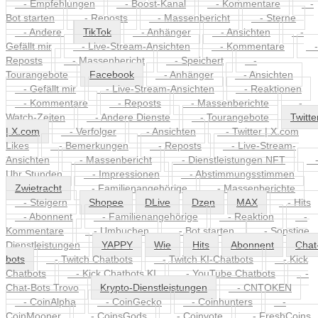
- Empfehlungen
- Boost-Kanal
- Kommentare
-
Bot starten
- Reposts
- Massenbericht
- Sterne
- Andere
TikTok
- Anhänger
- Ansichten
-
Gefällt mir
- Live-Stream-Ansichten
- Kommentare
-
Reposts
- Massenbericht
- Speichert
-
Tourangebote
Facebook
- Anhänger
- Ansichten
- Gefällt mir
- Live-Stream-Ansichten
- Reaktionen
- Kommentare
- Reposts
- Massenberichte
-
Watch-Zeiten
- Andere Dienste
- Tourangebote
Twitte
| X.com
- Verfolger
- Ansichten
- Twitter | X.com
Likes
- Bemerkungen
- Reposts
- Live-Stream-
Ansichten
- Massenbericht
- Dienstleistungen NFT
Uhr Stunden
- Impressionen
- Abstimmungsstimmen
Zwietracht
- Familienangehörige
- Massenberichte
- Steigern
Shopee
DLive
Dzen
MAX
- Hits
- Abonnent
- Familienangehörige
- Reaktion
-
Kommentare
- Umbuchen
- Bot starten
- Sonstige
Dienstleistungen
YAPPY
Wie
Hits
Abonnent
Chat
bots
- Twitch Chatbots
- Twitch KI-Chatbots
- Kick
Chatbots
- Kick Chatbots KI
- YouTube Chatbots
-
Chat-Bots Trovo
Krypto-Dienstleistungen
- CNTOKEN
- CoinAlpha
- CoinGecko
- Coinhunters
-
CoinMooner
- CoinsGods
- Coinvote
- FreshCoins