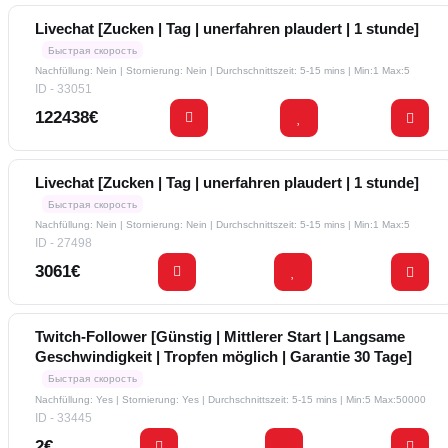
Livechat [Zucken | Tag | unerfahren plaudert | 1 stunde]
Быстрая скорость
Nachfüllung: Nein | Stornierung: Nein | Durchschnittszeit: 5-15 mins
| Min:1 Max:5
ID - 33051
122438€
Livechat [Zucken | Tag | unerfahren plaudert | 1 stunde]
Быстрая скорость
Nachfüllung: Nein | Stornierung: Nein | Durchschnittszeit: 5-15 mins
| Min:1 Max:5
ID - 27498
3061€
Twitch-Follower [Günstig | Mittlerer Start | Langsame
Geschwindigkeit | Tropfen möglich | Garantie 30 Tage]
Быстрая скорость
Nachfüllung: Yes | Stornierung: Yes | Durchschnittszeit: 5-15 mins
| Min:5 Max:50000
ID - 33445
2€