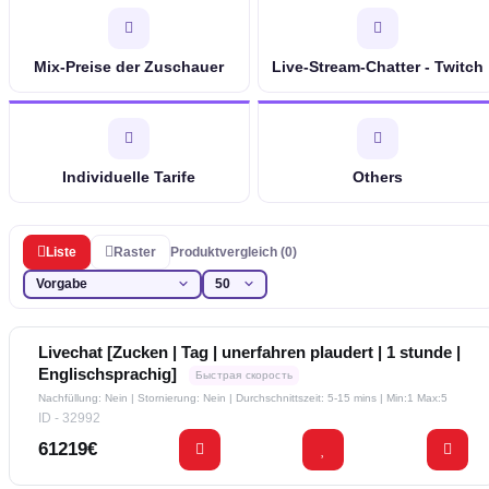
Mix-Preise der Zuschauer
Live-Stream-Chatter - Twitch
Individuelle Tarife
Others
Liste
Raster
Produktvergleich (0)
Livechat [Zucken | Tag | unerfahren plaudert | 1 stunde |
Englischsprachig]
Быстрая скорость
Nachfüllung: Nein | Stornierung: Nein | Durchschnittszeit: 5-15 mins
| Min:1 Max:5
ID - 32992
61219€