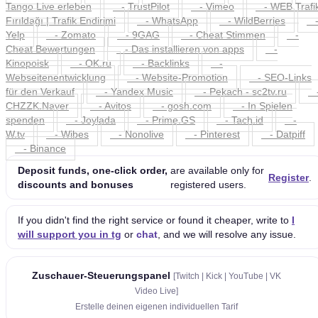
Tango Live erleben
- TrustPilot
- Vimeo
- WEB Trafi
Fırıldağı | Trafik Endirimi
- WhatsApp
- WildBerries
Yelp
- Zomato
- 9GAG
- Cheat Stimmen
-
Cheat Bewertungen
- Das installieren von apps
-
Kinopoisk
- OK.ru
- Backlinks
-
Webseitenentwicklung
- Website-Promotion
- SEO-Links
für den Verkauf
- Yandex Music
- Pekach - sc2tv.ru
CHZZK.Naver
- Avitos
- gosh.com
- In Spielen
spenden
- Joylada
- Prime.GS
- Tach.id
-
W.tv
- Wibes
- Nonolive
- Pinterest
- Datpiff
- Binance
Deposit funds, one-click order,
are available only for
Register
.
discounts and bonuses
registered users.
If you didn't find the right service or found it cheaper, write to
I
will support you in tg
or
chat
, and we will resolve any issue.
Zuschauer-Steuerungspanel
[Twitch | Kick | YouTube | VK
Video Live]
Erstelle deinen eigenen individuellen Tarif