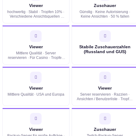
Viewer
Zuschauer
hochwertig · Stabil · Tropfen 10% ·
Günstig · Keine Autorisierung ·
Verschiedene Ansichtsquellen ·
Keine Ansichten · 50 % fallen
Zielregion
Viewer
Stabile Zuschauerzahlen
(Russland und GUS)
Mittlere Qualität · Server
reservieren · Für Casino · Tropfen
0-10%
Viewer
Viewer
Mittlere Qualität · USA und Europa
Server reservieren · Razzien ·
Ansichten / Benutzerliste · Tropfen
0%
Viewer
Zuschauer
Backup-Server für große Aufträge ·
Twitch-Backup-Server