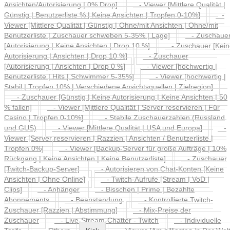
Ansichten/Autorisierung | 0% Drop]
- Viewer [Mittlere Qualität |
Günstig | Benutzerliste % | Keine Ansichten | Tropfen 0-10%]
-
Viewer [Mittlere Qualität | Günstig | Ohne/mit Ansichten | Ohne/mit
Benutzerliste | Zuschauer schweben 5-35% | Lage]
- Zuschaue
[Autorisierung | Keine Ansichten | Drop 10 %]
- Zuschauer [Kein
Autorisierung | Ansichten | Drop 10 %]
- Zuschauer
[Autorisierung | Ansichten | Drop 0 %]
- Viewer [hochwertig |
Benutzerliste | Hits | Schwimmer 5-35%]
- Viewer [hochwertig |
Stabil | Tropfen 10% | Verschiedene Ansichtsquellen | Zielregion]
- Zuschauer [Günstig | Keine Autorisierung | Keine Ansichten | 50
% fallen]
- Viewer [Mittlere Qualität | Server reservieren | Für
Casino | Tropfen 0-10%]
- Stabile Zuschauerzahlen (Russland
und GUS)
- Viewer [Mittlere Qualität | USA und Europa]
-
Viewer [Server reservieren | Razzien | Ansichten / Benutzerliste |
Tropfen 0%]
- Viewer [Backup-Server für große Aufträge | 10%
Rückgang | Keine Ansichten | Keine Benutzerliste]
- Zuschauer
[Twitch-Backup-Server]
- Autorisieren von Chat-Konten [Keine
Ansichten | Ohne Online]
- Twitch-Aufrufe [Stream | VoD |
Clips]
- Anhänger
- Bisschen | Prime | Bezahlte
Abonnements
- Beanstandung
- Kontrollierte Twitch-
Zuschauer [Razzien | Abstimmung]
- Mix-Preise der
Zuschauer
- Live-Stream-Chatter - Twitch
- Individuelle