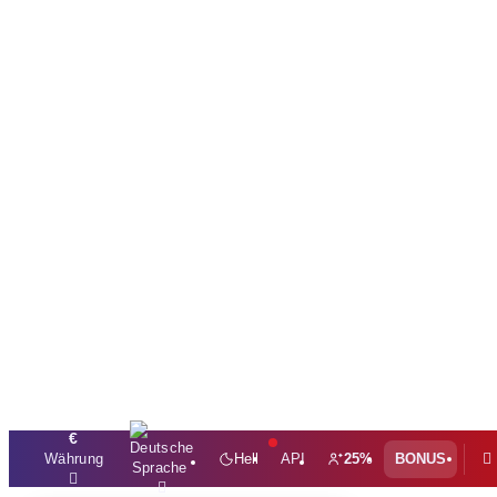
€
Währung
Hell
API
25%
BONUS
Sprache