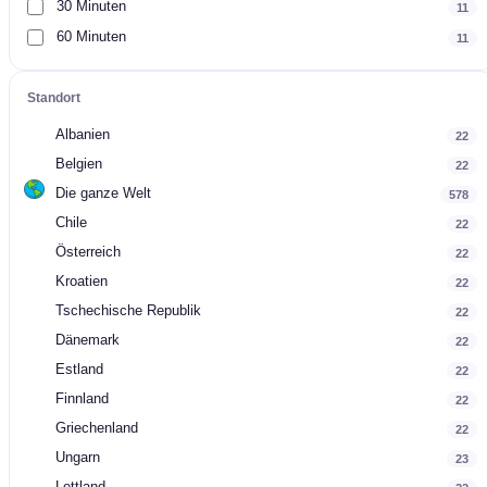
30 Minuten
11
60 Minuten
11
Standort
Albanien
22
Belgien
22
Die ganze Welt
578
Chile
22
Österreich
22
Kroatien
22
Tschechische Republik
22
Dänemark
22
Estland
22
Finnland
22
Griechenland
22
Ungarn
23
Lettland