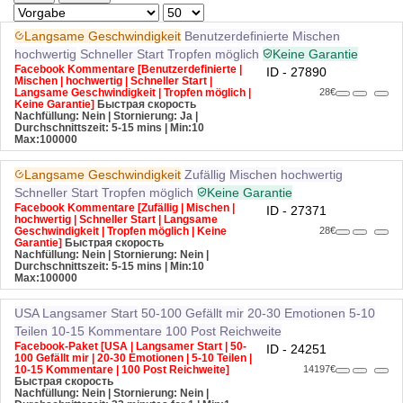
Langsame Geschwindigkeit
Benutzerdefinierte
Mischen
hochwertig
Schneller Start
Tropfen möglich
Keine Garantie
Facebook Kommentare [Benutzerdefinierte |
ID - 27890
Mischen | hochwertig | Schneller Start |
Langsame Geschwindigkeit | Tropfen möglich |
28€
Keine Garantie]
Быстрая скорость
Nachfüllung: Nein | Stornierung: Ja |
Durchschnittszeit: 5-15 mins
| Min:10
Max:100000
Langsame Geschwindigkeit
Zufällig
Mischen
hochwertig
Schneller Start
Tropfen möglich
Keine Garantie
Facebook Kommentare [Zufällig | Mischen |
ID - 27371
hochwertig | Schneller Start | Langsame
Geschwindigkeit | Tropfen möglich | Keine
28€
Garantie]
Быстрая скорость
Nachfüllung: Nein | Stornierung: Nein |
Durchschnittszeit: 5-15 mins
| Min:10
Max:100000
USA
Langsamer Start
50-100 Gefällt mir
20-30 Emotionen
5-10
Teilen
10-15 Kommentare
100 Post Reichweite
Facebook-Paket [USA | Langsamer Start | 50-
ID - 24251
100 Gefällt mir | 20-30 Emotionen | 5-10 Teilen |
10-15 Kommentare | 100 Post Reichweite]
14197€
Быстрая скорость
Nachfüllung: Nein | Stornierung: Nein |