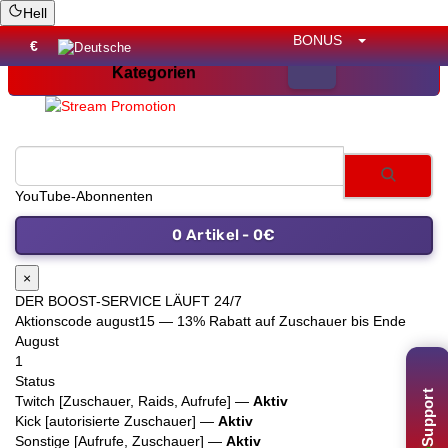
Hell
BONUS
€
Kategorien
YouT
0 Artikel - 0€
×
DER BOOST-SERVICE LÄUFT 24/7
Aktionscode
august15
— 13% Rabatt auf Zuschauer bis Ende
August
1
Status
Support
Twitch [Zuschauer, Raids, Aufrufe] —
Aktiv
Kick [autorisierte Zuschauer] —
Aktiv
Sonstige [Aufrufe, Zuschauer] —
Aktiv