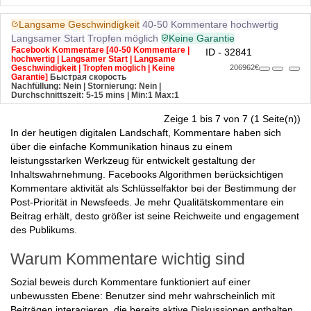
Langsame Geschwindigkeit
40-50 Kommentare
hochwertig
Langsamer Start
Tropfen möglich
Keine Garantie
Facebook Kommentare [40-50 Kommentare |
ID - 32841
hochwertig | Langsamer Start | Langsame
Geschwindigkeit | Tropfen möglich | Keine
206962€
Garantie]
Быстрая скорость
Nachfüllung: Nein | Stornierung: Nein |
Durchschnittszeit: 5-15 mins
| Min:1 Max:1
Zeige 1 bis 7 von 7 (1 Seite(n))
In der heutigen digitalen Landschaft, Kommentare haben sich
über die einfache Kommunikation hinaus zu einem
leistungsstarken Werkzeug für entwickelt gestaltung der
Inhaltswahrnehmung. Facebooks Algorithmen berücksichtigen
Kommentare aktivität als Schlüsselfaktor bei der Bestimmung der
Post-Priorität in Newsfeeds. Je mehr Qualitätskommentare ein
Beitrag erhält, desto größer ist seine Reichweite und engagement
des Publikums.
Warum Kommentare wichtig sind
Sozial beweis durch Kommentare funktioniert auf einer
unbewussten Ebene: Benutzer sind mehr wahrscheinlich mit
Beiträgen interagieren, die bereits aktive Diskussionen enthalten.