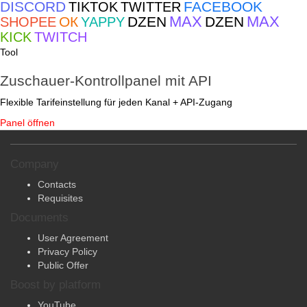
DISCORD
FACEBOOK
TIKTOK
TWITTER
MAX
MAX
ОК
DZEN
DZEN
SHOPEE
YAPPY
KICK
TWITCH
Tool
Zuschauer-Kontrollpanel mit API
Flexible Tarifeinstellung für jeden Kanal + API-Zugang
Panel öffnen
Company
Contacts
Requisites
Documents
User Agreement
Privacy Policy
Public Offer
Boost by platform
YouTube