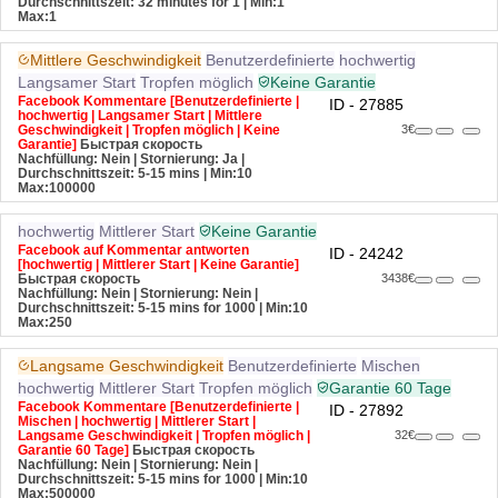
Durchschnittszeit: 32 minutes for 1
| Min:1
Max:1
Mittlere Geschwindigkeit
Benutzerdefinierte
hochwertig
Langsamer Start
Tropfen möglich
Keine Garantie
Facebook Kommentare [Benutzerdefinierte |
ID - 27885
hochwertig | Langsamer Start | Mittlere
Geschwindigkeit | Tropfen möglich | Keine
3€
Garantie]
Быстрая скорость
Nachfüllung: Nein | Stornierung: Ja |
Durchschnittszeit: 5-15 mins
| Min:10
Max:100000
hochwertig
Mittlerer Start
Keine Garantie
Facebook auf Kommentar antworten
ID - 24242
[hochwertig | Mittlerer Start | Keine Garantie]
Быстрая скорость
3438€
Nachfüllung: Nein | Stornierung: Nein |
Durchschnittszeit: 5-15 mins for 1000
| Min:10
Max:250
Langsame Geschwindigkeit
Benutzerdefinierte
Mischen
hochwertig
Mittlerer Start
Tropfen möglich
Garantie 60 Tage
Facebook Kommentare [Benutzerdefinierte |
ID - 27892
Mischen | hochwertig | Mittlerer Start |
Langsame Geschwindigkeit | Tropfen möglich |
32€
Garantie 60 Tage]
Быстрая скорость
Nachfüllung: Nein | Stornierung: Nein |
Durchschnittszeit: 5-15 mins for 1000
| Min:10
Max:500000