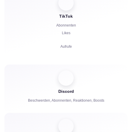
Zuschauer
TikTok
Abonnenten
Likes
Aufrufe
Kommentare
Teilen
Zuschauer
Discord
Beschwerden, Abonnenten, Reaktionen, Boosts