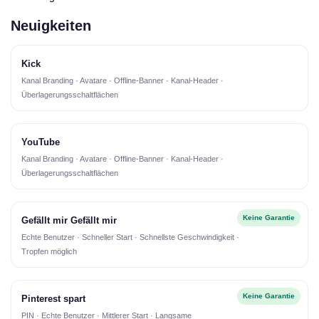
Neuigkeiten
Kick
Kanal Branding · Avatare · Offline-Banner · Kanal-Header ·
Überlagerungsschaltflächen
YouTube
Kanal Branding · Avatare · Offline-Banner · Kanal-Header ·
Überlagerungsschaltflächen
Keine Garantie
Gefällt mir Gefällt mir
Echte Benutzer · Schneller Start · Schnellste Geschwindigkeit ·
Tropfen möglich
Keine Garantie
Pinterest spart
PIN · Echte Benutzer · Mittlerer Start · Langsame