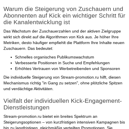
Warum die Steigerung von Zuschauern und
Abonnenten auf Kick ein wichtiger Schritt für
die Kanalentwicklung ist
Das Wachstum der Zuschauerzahlen und der aktiven Zielgruppe
wirkt sich direkt auf die Algorithmen von Kick aus. Je höher Ihre
Metriken, desto häufiger empfiehlt die Plattform Ihre Inhalte neuen
Zuschauern. Das bedeutet:
Schnelles organisches Publikumswachstum
Verbesserte Positionen in Suche und Empfehlungen
Erhöhtes Vertrauen von Werbetreibenden und Sponsoren
Die individuelle Steigerung von Stream-promotion.ru hilft, diesen
Mechanismus richtig "in Gang zu setzen", ohne plötzliche Spitzen
und verdächtige Aktivitäten.
Vielfalt der individuellen Kick-Engagement-
Dienstleistungen
Stream-promotion.ru bietet ein breites Spektrum an
Steigerungsoptionen – von kurzfristigen intensiven Kampagnen bis
hin zu langfristigen, gleichmäßig verteilten Promotionen. Sie