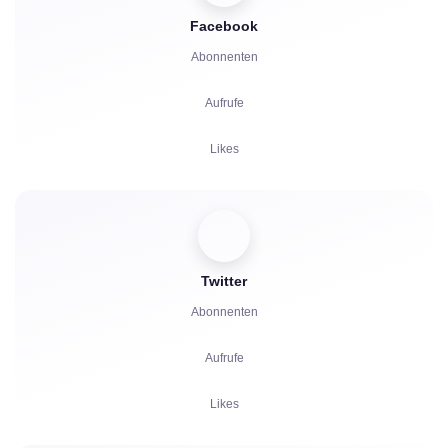
Facebook
Abonnenten
Aufrufe
Likes
Zuschauer
Reaktionen
Twitter
Kommentare
Abonnenten
Teilen
Aufrufe
Beschwerden
Likes
Wachstunden