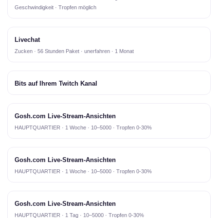
Geschwindigkeit · Tropfen möglich
Livechat
Zucken · 56 Stunden Paket · unerfahren · 1 Monat
Bits auf Ihrem Twitch Kanal
Gosh.com Live-Stream-Ansichten
HAUPTQUARTIER · 1 Woche · 10–5000 · Tropfen 0-30%
Gosh.com Live-Stream-Ansichten
HAUPTQUARTIER · 1 Woche · 10–5000 · Tropfen 0-30%
Gosh.com Live-Stream-Ansichten
HAUPTQUARTIER · 1 Tag · 10–5000 · Tropfen 0-30%