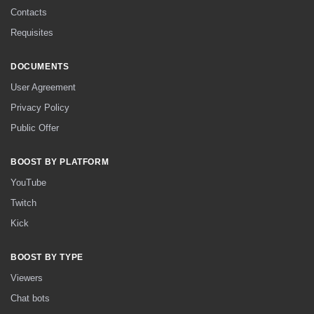
Contacts
Requisites
DOCUMENTS
User Agreement
Privacy Policy
Public Offer
BOOST BY PLATFORM
YouTube
Twitch
Kick
BOOST BY TYPE
Viewers
Chat bots