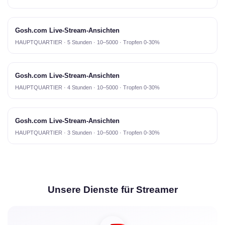
Gosh.com Live-Stream-Ansichten
HAUPTQUARTIER · 5 Stunden · 10–5000 · Tropfen 0-30%
Gosh.com Live-Stream-Ansichten
HAUPTQUARTIER · 4 Stunden · 10–5000 · Tropfen 0-30%
Gosh.com Live-Stream-Ansichten
HAUPTQUARTIER · 3 Stunden · 10–5000 · Tropfen 0-30%
Unsere Dienste für Streamer