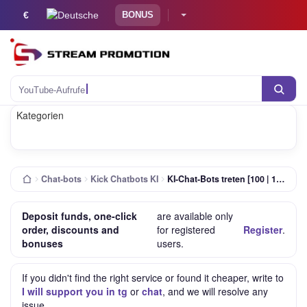
€
BONUS
YouTube-Aufrufe
Kategorien
Chat-bots
Kick Chatbots KI
KI-Chat-Bots treten [100 | 1 Tag | Automatische Spracherkennung | 0-15/ Monat | Benutzerdefiniertes Intervall]
Deposit funds, one-click
are available only
order, discounts and
for registered
Register
.
bonuses
users.
If you didn't find the right service or found it cheaper, write to
I will support you in tg
or
chat
, and we will resolve any
issue.