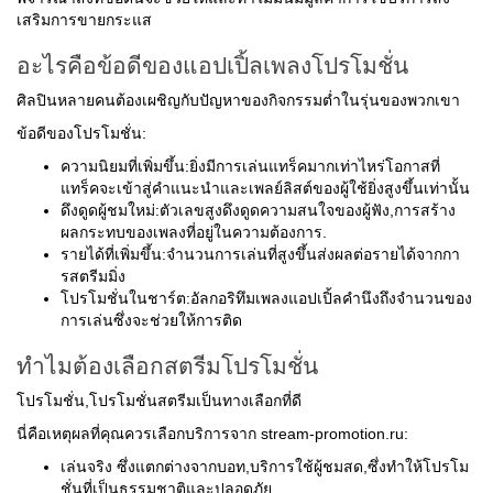
เสริมการขายกระแส
อะไรคือข้อดีของแอปเปิ้ลเพลงโปรโมชั่น
ศิลปินหลายคนต้องเผชิญกับปัญหาของกิจกรรมต่ำในรุ่นของพวกเขา
ข้อดีของโปรโมชั่น:
ความนิยมที่เพิ่มขึ้น:ยิ่งมีการเล่นแทร็คมากเท่าไหร่โอกาสที่
แทร็คจะเข้าสู่คำแนะนำและเพลย์ลิสต์ของผู้ใช้ยิ่งสูงขึ้นเท่านั้น
ดึงดูดผู้ชมใหม่:ตัวเลขสูงดึงดูดความสนใจของผู้ฟัง,การสร้าง
ผลกระทบของเพลงที่อยู่ในความต้องการ.
รายได้ที่เพิ่มขึ้น:จำนวนการเล่นที่สูงขึ้นส่งผลต่อรายได้จากกา
รสตรีมมิ่ง
โปรโมชั่นในชาร์ต:อัลกอริทึมเพลงแอปเปิ้ลคำนึงถึงจำนวนของ
การเล่นซึ่งจะช่วยให้การติด
ทำไมต้องเลือกสตรีมโปรโมชั่น
โปรโมชั่น,โปรโมชั่นสตรีมเป็นทางเลือกที่ดี
นี่คือเหตุผลที่คุณควรเลือกบริการจาก stream-promotion.ru:
เล่นจริง ซึ่งแตกต่างจากบอท,บริการใช้ผู้ชมสด,ซึ่งทำให้โปรโม
ชั่นที่เป็นธรรมชาติและปลอดภัย.