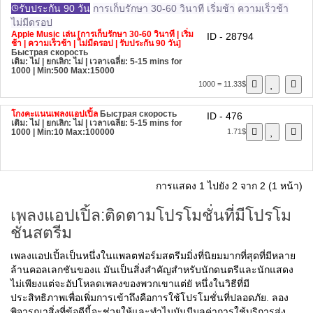
รับประกัน 90 วัน
การเก็บรักษา 30-60 วินาที
เริ่มช้า
ความเร็วช้า
ไม่มีดรอป
Apple Music เล่น [การเก็บรักษา 30-60 วินาที | เริ่ม
ID - 28794
ช้า | ความเร็วช้า | ไม่มีดรอป | รับประกัน 90 วัน]
Быстрая скорость
เติม: ไม่ | ยกเลิก: ไม่ | เวลาเฉลี่ย: 5-15 mins for
1000
| Min:500 Max:15000
1000 = 11.33$
โกงคะแนนเพลงแอปเปิ้ล
Быстрая скорость
ID - 476
เติม: ไม่ | ยกเลิก: ไม่ | เวลาเฉลี่ย: 5-15 mins for
1000
| Min:10 Max:100000
1.71$
การแสดง 1 ไปยัง 2 จาก 2 (1 หน้า)
เพลงแอปเปิ้ล:ติดตามโปรโมชั่นที่มีโปรโม
ชั่นสตรีม
เพลงแอปเปิ้ลเป็นหนึ่งในแพลตฟอร์มสตรีมมิ่งที่นิยมมากที่สุดที่มีหลาย
ล้านคอลเลกชันของแ มันเป็นสิ่งสำคัญสำหรับนักดนตรีและนักแสดง
ไม่เพียงแต่จะอัปโหลดเพลงของพวกเขาแต่ยั หนึ่งในวิธีที่มี
ประสิทธิภาพเพื่อเพิ่มการเข้าถึงคือการใช้โปรโมชั่นที่ปลอดภัย. ลอง
พิจารณาสิ่งที่ข้อดีนี้จะช่วยให้และทำไมมันมีมูลค่าการใช้บริการส่ง