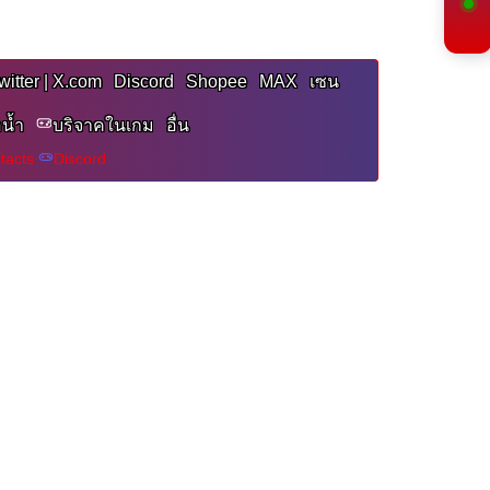
witter | X.com
Discord
Shopee
MAX
เซน
อน้ำ
บริจาคในเกม
อื่น
tacts
Discord