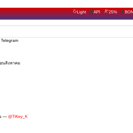
Light
API
25%
BO
ม Telegram
ดือนสิงหาคม
ิน —
@TiKey_K