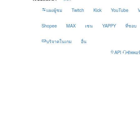
ระบบแนะนำ
—
ลิงก์
แผงผู้ชม
Twitch
Kick
YouTube
Shopee
MAX
เซน
YAPPY
ที่ชอบ
บริจาคในเกม
อื่น
API
ซัพพอ