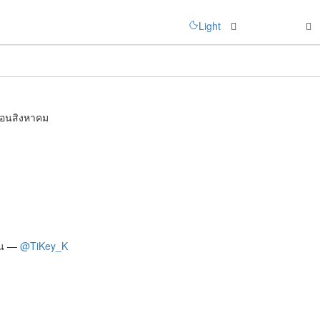
Light
API
25%
ดือนสิงหาคม
ิน —
@TiKey_K