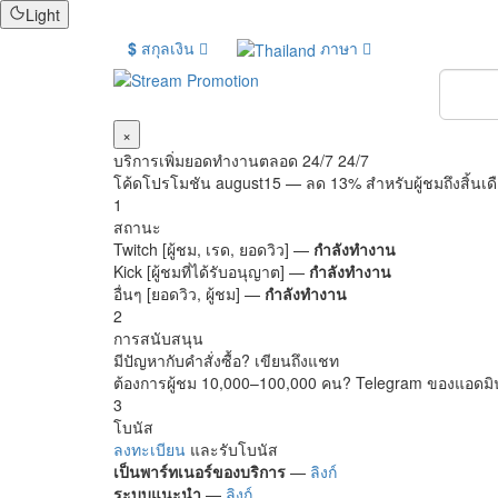
Light
$
สกุลเงิน
ภาษา
ไลก์ Yo
×
บริการเพิ่มยอดทำงานตลอด 24/7 24/7
โค้ดโปรโมชัน
august15
— ลด 13% สำหรับผู้ชมถึงสิ้นเ
1
สถานะ
Twitch [ผู้ชม, เรด, ยอดวิว] —
กำลังทำงาน
Kick [ผู้ชมที่ได้รับอนุญาต] —
กำลังทำงาน
อื่นๆ [ยอดวิว, ผู้ชม] —
กำลังทำงาน
2
การสนับสนุน
มีปัญหากับคำสั่งซื้อ? เขียนถึงแชท
ต้องการผู้ชม 10,000–100,000 คน? Telegram ของแอดม
3
โบนัส
ลงทะเบียน
และรับโบนัส
เป็นพาร์ทเนอร์ของบริการ
—
ลิงก์