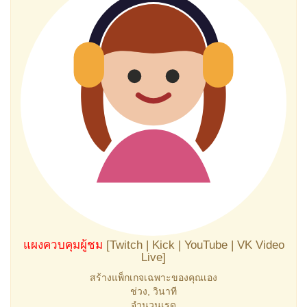
แผงควบคุมผู้ชม
[Twitch | Kick | YouTube | VK Video
Live]
สร้างแพ็กเกจเฉพาะของคุณเอง
ช่วง, วินาที
จำนวนเรด