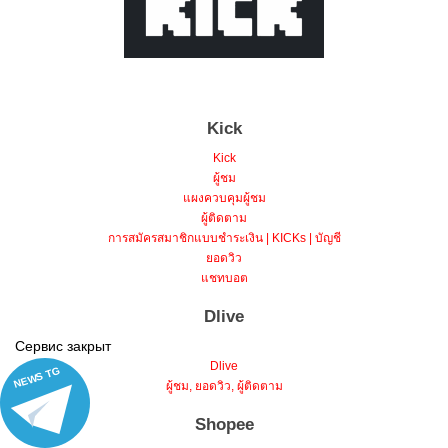
Kick
Kick
ผู้ชม
แผงควบคุมผู้ชม
ผู้ติดตาม
การสมัครสมาชิกแบบชำระเงิน | KICKs | บัญชี
ยอดวิว
แชทบอต
Dlive
Сервис закрыт
Dlive
NEWS TG
ผู้ชม, ยอดวิว, ผู้ติดตาม
Shopee