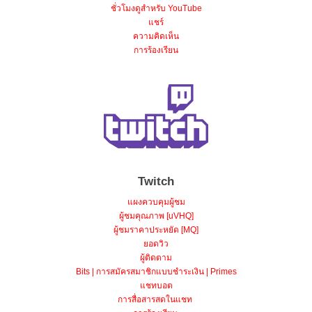
ชั่วโมงดูสำหรับ YouTube
แชร์
ความคิดเห็น
การร้องเรียน
Twitch
แผงควบคุมผู้ชม
ผู้ชมคุณภาพ [uVHQ]
ผู้ชมราคาประหยัด [MQ]
ยอดวิว
ผู้ติดตาม
Bits | การสมัครสมาชิกแบบชำระเงิน | Primes
แชทบอต
การสื่อสารสดในแชท