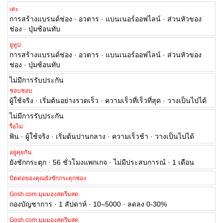
เตะ
การสร้างแบรนด์ช่อง · อวตาร · แบนเนอร์ออฟไลน์ · ส่วนหัวของ
ช่อง · ปุ่มซ้อนทับ
ยูทูป
การสร้างแบรนด์ช่อง · อวตาร · แบนเนอร์ออฟไลน์ · ส่วนหัวของ
ช่อง · ปุ่มซ้อนทับ
ไม่มีการรับประกัน
ชอบชอบ
ผู้ใช้จริง · เริ่มต้นอย่างรวดเร็ว · ความเร็วที่เร็วที่สุด · วางเป็นไปได้
ไม่มีการรับประกัน
รือไม่
พิน · ผู้ใช้จริง · เริ่มต้นปานกลาง · ความเร็วช้า · วางเป็นไปได้
อยู่คุยกัน
ยังชักกระตุก · 56 ชั่วโมงแพกเกจ · ไม่มีประสบการณ์ · 1 เดือน
บิตต่อของคุณยังชักกระตุกช่อง
Gosh.com มุมมองสตรีมสด
กองบัญชาการ · 1 สัปดาห์ · 10–5000 · ลดลง 0-30%
Gosh.com มุมมองสตรีมสด