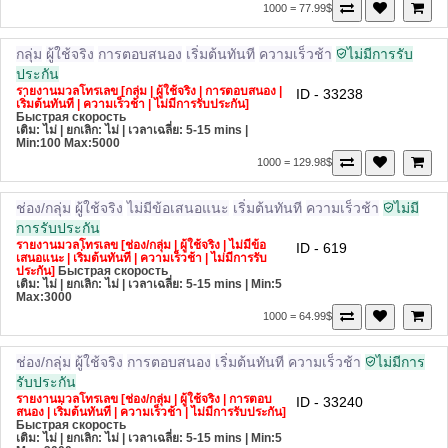
1000 = 77.99$
กลุ่ม
ผู้ใช้จริง
การตอบสนอง
เริ่มต้นทันที
ความเร็วช้า
ไม่มีการรับ
ประกัน
รายงานมวลโทรเลข [กลุ่ม | ผู้ใช้จริง | การตอบสนอง |
ID - 33238
เริ่มต้นทันที | ความเร็วช้า | ไม่มีการรับประกัน]
Быстрая скорость
เติม: ไม่ | ยกเลิก: ไม่ | เวลาเฉลี่ย: 5-15 mins
|
Min:100 Max:5000
1000 = 129.98$
ช่อง/กลุ่ม
ผู้ใช้จริง
ไม่มีข้อเสนอแนะ
เริ่มต้นทันที
ความเร็วช้า
ไม่มี
การรับประกัน
รายงานมวลโทรเลข [ช่อง/กลุ่ม | ผู้ใช้จริง | ไม่มีข้อ
ID - 619
เสนอแนะ | เริ่มต้นทันที | ความเร็วช้า | ไม่มีการรับ
ประกัน]
Быстрая скорость
เติม: ไม่ | ยกเลิก: ไม่ | เวลาเฉลี่ย: 5-15 mins
| Min:5
Max:3000
1000 = 64.99$
ช่อง/กลุ่ม
ผู้ใช้จริง
การตอบสนอง
เริ่มต้นทันที
ความเร็วช้า
ไม่มีการ
รับประกัน
รายงานมวลโทรเลข [ช่อง/กลุ่ม | ผู้ใช้จริง | การตอบ
ID - 33240
สนอง | เริ่มต้นทันที | ความเร็วช้า | ไม่มีการรับประกัน]
Быстрая скорость
เติม: ไม่ | ยกเลิก: ไม่ | เวลาเฉลี่ย: 5-15 mins
| Min:5