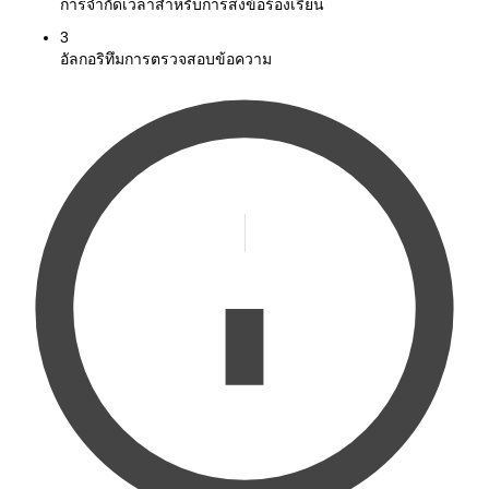
การจำกัดเวลาสำหรับการส่งข้อร้องเรียน
3
อัลกอริทึมการตรวจสอบข้อความ