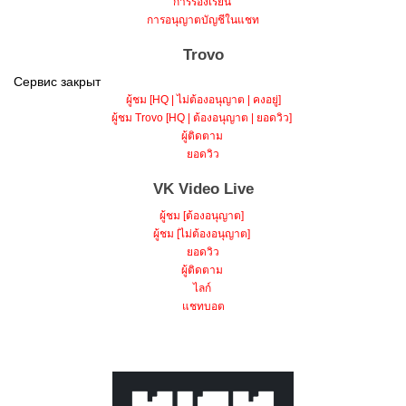
การร้องเรียน
การอนุญาตบัญชีในแชท
Trovo
Сервис закрыт
ผู้ชม [HQ | ไม่ต้องอนุญาต | คงอยู่]
ผู้ชม Trovo [HQ | ต้องอนุญาต | ยอดวิว]
ผู้ติดตาม
ยอดวิว
VK Video Live
ผู้ชม [ต้องอนุญาต]
ผู้ชม [ไม่ต้องอนุญาต]
ยอดวิว
ผู้ติดตาม
ไลก์
แชทบอต