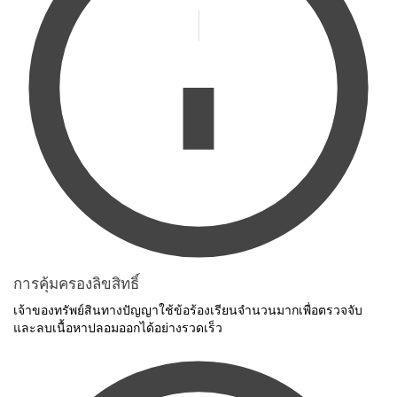
การคุ้มครองลิขสิทธิ์
เจ้าของทรัพย์สินทางปัญญาใช้ข้อร้องเรียนจำนวนมากเพื่อตรวจจับ
และลบเนื้อหาปลอมออกได้อย่างรวดเร็ว