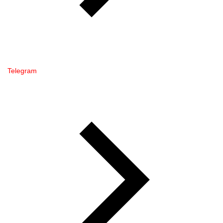
Telegram