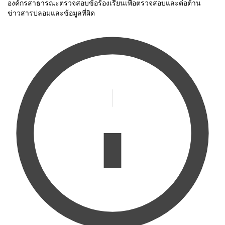
องค์กรสาธารณะตรวจสอบข้อร้องเรียนเพื่อตรวจสอบและต่อต้าน
ข่าวสารปลอมและข้อมูลที่ผิด