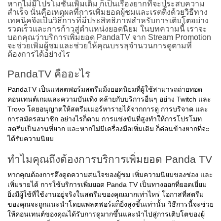
หากไม่มีโปรโมชันเพิ่มเติม ก็เป็นเรื่องยากที่จะประสบความ
สำเร็จ นั่นคือเหตุผลที่การเพิ่มยอดผู้ชมและเรตติ้งด้วยวิธีทาง
เทคนิคจึงเป็นวิธีการที่มีประสิทธิภาพสำหรับการเติบโตอย่าง
รวดเร็วและการก้าวสู่ตำแหน่งยอดนิยม ในบทความนี้ เราจะ
บอกคุณว่าบริการเพิ่มยอด PandaTV จาก Stream Promotion
จะช่วยเพิ่มผู้ชมและช่วยให้คุณบรรลุจำนวนการดูตามที่
ต้องการได้อย่างไร
PandaTV คืออะไร
PandaTV เป็นแพลตฟอร์มสตรีมมิ่งยอดนิยมที่ผู้ใช้สามารถถ่ายทอด
คอนเทนต์เกมและความบันเทิง คล้ายกับบริการอื่นๆ อย่าง Twitch และ
Trovo โดยอนุญาตให้สตรีมเมอร์หารายได้จากการดู การบริจาค และ
การสมัครสมาชิก อย่างไรก็ตาม การแข่งขันที่สูงทำให้การโปรโมท
สตรีมเป็นงานที่ยาก และหากไม่มีเครื่องมือเพิ่มเติม ก็ค่อนข้างยากที่จะ
ได้รับความนิยม
ทำไมคุณถึงต้องการบริการเพิ่มยอด Panda TV
หากคุณต้องการดึงดูดความสนใจของผู้ชม เพิ่มความนิยมของช่อง และ
เพิ่มรายได้ การใช้บริการเพิ่มยอด Panda TV เป็นทางออกที่ยอดเยี่ยม
ยิ่งมีผู้ใช้ที่ใช้งานอยู่จริงในสตรีมของคุณมากเท่าไหร่ โอกาสที่สตรีม
ของคุณจะถูกแนะนำโดยแพลตฟอร์มก็ยิ่งสูงขึ้นเท่านั้น วิธีการนี้จะช่วย
ให้คอนเทนต์ของคุณได้รับการดูมากขึ้นและนำไปสู่การเติบโตของผู้