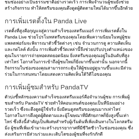
ชมช่องอย่างเป็นธรรมชาติอย่างรวดเร็ว การเพิ่มจำนวนผู้ชมยังช่วย
สร้างกิจกรรม ทำให้สตรีมของคุณดึงดูดผู้ติดตามใหม่ได้มากขึ้นอีกด้วย
การเพิ่มเรตติ้งใน Panda Live
เรตติ้งที่สูงคือกุญแจสู่ความสำเร็จของสตรีมเมอร์ การเพิ่มเรตติ้งใน
Panda Live ช่วยโปรโมทสตรีมของคุณโดยเพิ่มความนิยมในหมู่ผู้ชม
แพลตฟอร์มจะพิจารณาตัวชี้วัดต่างๆ เช่น จำนวนการดู ความคิดเห็น
และกดไลค์ ดังนั้น การเพิ่มตัวชี้วัดเหล่านี้จึงช่วยปรับปรุงตำแหน่งของ
คุณในรายการถ่ายทอดสดยอดนิยม ยิ่งสตรีมของคุณอยู่ในอันดับที่สูง
เท่าไหร่ โอกาสในการเข้าถึงผู้ชมใหม่ก็ยิ่งมากขึ้นเท่านั้น นอกจากนี้
กิจกรรมในช่องของคุณสามารถกระตุ้นให้ผู้ชมอยู่ดูนานขึ้นและมีส่วน
ร่วมในการสนทนาโดยแสดงความคิดเห็นใต้วิดีโอของคุณ
การเพิ่มผู้ชมสำหรับ PandaTV
ตัวบ่งชี้หลักของความสำเร็จของสตรีมเมอร์คือจำนวนผู้ชม การเพิ่มผู้
ชมสำหรับ PandaTV ช่วยทำให้คอนเทนต์ของคุณเป็นที่นิยมอย่าง
รวดเร็ว ซึ่งจะดึงดูดผู้ใช้จริง ยิ่งมีคนดูสตรีมของคุณมากเท่าไหร่
โอกาสในการดึงดูดผู้ติดตามและผู้โฆษณาที่มีศักยภาพก็ยิ่งสูงขึ้นเท่า
ไหร่ ซึ่งสิ่งนี้สำคัญเป็นพิเศษสำหรับผู้เริ่มต้นที่เพิ่งเดินทางในโลกสตรีม
มิ่ง ผู้ชมที่เพิ่มเข้ามาจะสร้างบรรยากาศที่มีชีวิตชีวาในช่องของคุณ ซึ่ง
ส่งเสริมการมีส่วนร่วมและเติบโตของผู้ชมที่จงรักภักดี