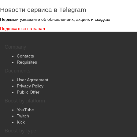
Новости сервиса в Telegram
Первыми узнавайте об обновлениях, акциях и скидках
Подписаться на канал
Company
Contacts
Requisites
Documents
User Agreement
Privacy Policy
Public Offer
Boost by platform
YouTube
Twitch
Kick
Boost by type