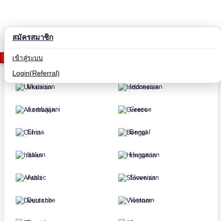
สมัครสมาชิก
Russian
Hindi
เข้าสู่ระบบ
English
Korean
Login(Referral)
Ukrainian
Indonesian
Azerbaijani
Greece
China
Bengal
Italian
Hungarian
Arabic
Slovenian
Deutsche
Vietnam