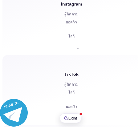
Boosts
Instagram
ผู้ติดตาม
เริ่มบอต
ยอดวิว
ความคิดเห็น
ไลก์
การร้องเรียน
ความคิดเห็น
ดาว
แชร์
TikTok
ผู้ชม
ผู้ติดตาม
ไลก์
NEWS TG
ยอดวิว
Light
ความคิดเห็น
แชร์