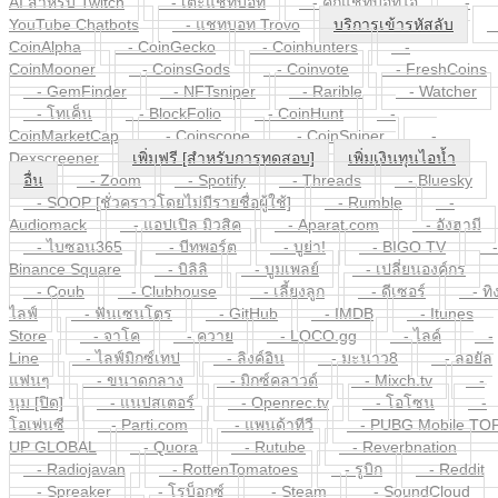
AI สำหรับ Twitch
- เตะแชทบอท
- คิกแชทบอทไอ
-
YouTube Chatbots
- แชทบอท Trovo
บริการเข้ารหัสลับ
CoinAlpha
- CoinGecko
- Coinhunters
-
CoinMooner
- CoinsGods
- Coinvote
- FreshCoins
- GemFinder
- NFTsniper
- Rarible
- Watcher
- โทเค็น
- BlockFolio
- CoinHunt
-
CoinMarketCap
- Coinscope
- CoinSniper
-
Dexscreener
เพิ่มฟรี [สำหรับการทดสอบ]
เพิ่มเงินทุนไอน้ำ
อื่น
- Zoom
- Spotify
- Threads
- Bluesky
- SOOP [ชั่วคราวโดยไม่มีรายชื่อผู้ใช้]
- Rumble
-
Audiomack
- แอปเปิล มิวสิค
- Aparat.com
- อังฮามี
- ไบซอน365
- บีทพอร์ต
- บูย่า!
- BIGO TV
-
Binance Square
- บิลิลิ
- บูมเพลย์
- เปลี่ยนองค์กร
- Coub
- Clubhouse
- เลี้ยงลูก
- ดีเซอร์
- ทิ
ไลฟ์
- ฟันเซนโตร
- GitHub
- IMDB
- Itunes
Store
- จาโค
- ควาย
- LOCO.gg
- ไลค์
-
Line
- ไลฟ์มิกซ์เทป
- ลิงค์อิน
- มะนาว8
- ลอยัล
แฟนๆ
- ขนาดกลาง
- มิกซ์คลาวด์
- Mixch.tv
-
นุม [ปิด]
- แนปสเตอร์
- Openrec.tv
- โอโซน
-
โอเพ่นซี
- Parti.com
- แพนด้าทีวี
- PUBG Mobile TOP
UP GLOBAL
- Quora
- Rutube
- Reverbnation
- Radiojavan
- RottenTomatoes
- รูบิก
- Reddit
- Spreaker
- โรบ็อกซ์
- Steam
- SoundCloud