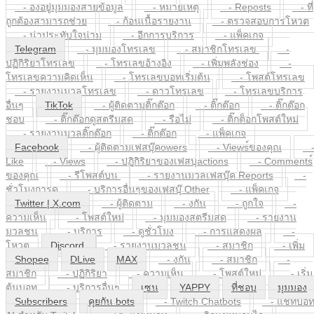
- องอยู่มุมมองสายข้อมูล
- หมายเหตุ
- Reposts
- ที่
ถูกต้องสามารถช่วย
- ก้อนเนื้อรายงาน
- ตรวจสอบการโหวต
- น่าประทับใจน่าม
- อีกการบริการ
- แพ็คเกจ
Telegram
- มุมมองโทรเลข
- สมาชิกโทรเลข
-
ปฏิกิริยาโทรเลข
- โทรเลขอ้างอิง
- เพิ่มพลังช่อง
-
โทรเลขความคิดเห็น
- โทรเลขบอทเริ่มต้น
- โพสต์โทรเลข
- รายงานมวลโทรเลข
- ดาวโทรเลข
- โทรเลขบริการ
อื่นๆ
TikTok
- ผู้ติดตามติ๊กต๊อก
- ติ๊กต๊อก
- ติ๊กต๊อก
ชอบ
- ติ๊กต๊อกดูสตรีมสด
- รือไม่
- ติ๊กต็อกโพสต์ใหม่
- รายงานมวลติ๊กต๊อก
- ติ๊กต๊อก
- แพ็คเกจ
Facebook
- ผู้ติดตามเฟสบุ๊คowers
- Views์ของคุณ
Like
- Views
- ปฏิกิริยาของเฟสบุactions
- Comments์
ของคุณ
- รีโพสต์บน
- รายงานมวลเฟสบุ๊ค Reports
-
ชั่วโมงการดู
- บริการอื่นๆของเฟสบุ๊ Other
- แพ็คเกจ
Twitter | X.com
- ผู้ติดตาม
- งกัน
- ถูกใจ
-
ความเห็น
- โพสต์ใหม่
- มุมมองสตรีมสด
- รายงาน
มวลชน
- บริการ
- ดูชั่วโมง
- การแสดงผล
-
โหวต
Discord
- รายงานมวลชน
- สมาชิก
- เพิ่ม
Shopee
DLive
MAX
- งกัน
- สมาชิก
-
สมาชิก
- ปฏิกิริยา
- ความเห็น
- โพสต์ใหม่
- เริ่ม
ต้นบอท
- บริการอื่นๆ
เซน
YAPPY
ที่ชอบ
มุมมอง
Subscribers
คุยกัน bots
- Twitch Chatbots
- แชทบอ