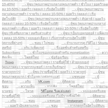
10-40%]
- ผู้ชม [คุณภาพปานกลาง/คุณภาพต่ำ | ชั่วโมง | ยอดวิวลด
ลง 10-50% | ยอดวิว (ลดลง) | เริ่มอัตโนมัติ]
- ผู้ชม [คุณภาพปาน
กลาง/คุณภาพต่ำ | รายวัน | ลดลง 10-50% | ยอดวิว (ลดลง) | เริ่ม
อัตโนมัติ]
- ผู้ชม [คุณภาพปานกลาง/คุณภาพต่ำ | สัปดาห์ | ยอดวิว
(ลดลง) | ลดลง 10-50% | เริ่มอัตโนมัติ]
- ผู้ชม [คุณภาพปานกลาง/
คุณภาพต่ำ | เดือน | ยอดวิว (ลดลง) | ลดลง 10-50% | เริ่มอัตโนมัติ]
ผู้ชม [มีเสถียรภาพ | สตรีมส่วนตัว]
- ผู้ชม [เอ็ม/แอลกอฮอล์ | แพ็คเก
| ลดลง 10-50% | มุมมอง(เลื่อน) | เริ่มการทำงานอัตโนมัติ]
- ผู้ชม
[สถานที่ต่างๆ]
- ชอบ | ไม่ชอบ
- จำนวนการดู [วิดีโอ | Shorts
สตรีม]
- งกัน [แพ็คเกจ]
- รีแอคชั่นสำหรับสตรีม
-
Subscribers
- ชั่วโมงของมุมมองสำหรับ monetization
- ควา
คิดเห็น
- โพสต์ใหม่
- ข้อร้องเรียน
- แต่ละแห่ง
Trovo
- ผู้ชม [คุณภาพสูง | รายชื่อผู้ใช้ | ด้วยมุมมอง]
- ผู้ชม
[คุณภาพสูง | รายการนูเซอร์ | การเก็บรักษา]
- ผู้ชม [รายการนูเซอร์
ราคาถูกกว่า]
- ผู้ชม [รายชื่อผู้ใช้ | ยอดวิว | ราคาถูก]
- ผู้ชม
[คุณภาพสูงมาก | ชั่วโมงดูเวงต่อกระแส]
- แชทบอท
- ผู้
ติดตาม
- งกัน
VK.com
- ผู้ติดตาม
- งกัน
-
ชอบ
- ความเห็น
- การฟัง
- โพสต์ใหม่
- รายงาน
มวลชน
- โหวต
วิดีโอสด วีเคเล่นสด)
- มุมมองสตรีมสด
[รายชื่อผู้ใช้]
- มุมมองสตรีมสด [ไม่มีรายชื่อผู้ใช้]
- ผู้ติดตาม
- งกัน
- ชอบ
- แชทบอท
Instagram
- ผู้ติดตาม
- ยอดวิวอินสตาแกรม
- ชอบ
- การกดถูกใจอัตโนมัติบน