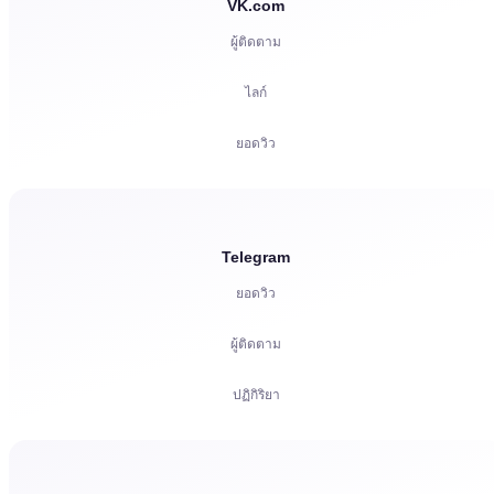
VK.com
ผู้ติดตาม
ไลก์
ยอดวิว
ความคิดเห็น
โหวต
Telegram
ยอดวิว
การฟัง
ผู้ติดตาม
การร้องเรียน
ปฏิกิริยา
คำเชิญ