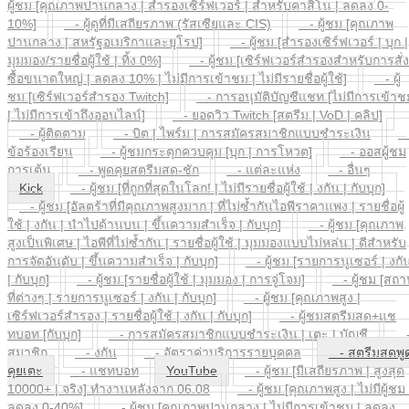
ผู้ชม [คุณภาพปานกลาง | สำรองเซิร์ฟเวอร์ | สำหรับคาสิโน | ลดลง 0-
10%]
- ผู้ดูที่มีเสถียรภาพ (รัสเซียและ CIS)
- ผู้ชม [คุณภาพ
ปานกลาง | สหรัฐอเมริกาและยุโรป]
- ผู้ชม [สำรองเซิร์ฟเวอร์ | บุก |
มุมมอง/รายชื่อผู้ใช้ | ทิ้ง 0%]
- ผู้ชม [เซิร์ฟเวอร์สำรองสำหรับการสั่ง
ซื้อขนาดใหญ่ | ลดลง 10% | ไม่มีการเข้าชม | ไม่มีรายชื่อผู้ใช้]
- ผู้
ชม [เซิร์ฟเวอร์สำรอง Twitch]
- การอนุมัติบัญชีแชท [ไม่มีการเข้าช
| ไม่มีการเข้าถึงออนไลน์]
- ยอดวิว Twitch [สตรีม | VoD | คลิป]
- ผู้ติดตาม
- บิต | ไพร์ม | การสมัครสมาชิกแบบชำระเงิน
ข้อร้องเรียน
- ผู้ชมกระตุกควบคุม [บุก | การโหวต]
- ออสผู้ชม
การเต้น
- พูดคุยสตรีมสด-ชัก
- แต่ละแห่ง
- อื่นๆ
Kick
- ผู้ชม [ที่ถูกที่สุดในโลก! | ไม่มีรายชื่อผู้ใช้ | งกัน | กับบุก]
- ผู้ชม [อัลตร้าที่มีคุณภาพสูงมาก | ที่ไม่ซ้ำกันไอพีราคาแพง | รายชื่อผู้
ใช้ | งกัน | นำไปด้านบน | ขึ้นความสำเร็จ | กับบุก]
- ผู้ชม [คุณภาพ
สูงเป็นพิเศษ | ไอพีที่ไม่ซ้ำกัน | รายชื่อผู้ใช้ | มุมมองแบบไม่หล่น | ดีสำหรับ
การจัดอันดับ | ขึ้นความสำเร็จ | กับบุก]
- ผู้ชม [รายการนูเซอร์ | งกั
| กับบุก]
- ผู้ชม [รายชื่อผู้ใช้ | มุมมอง | การจู่โจม]
- ผู้ชม [สถา
ที่ต่างๆ | รายการนูเซอร์ | งกัน | กับบุก]
- ผู้ชม [คุณภาพสูง |
เซิร์ฟเวอร์สำรอง | รายชื่อผู้ใช้ | งกัน | กับบุก]
- ผู้ชมสตรีมสด+แช
ทบอท [กับบุก]
- การสมัครสมาชิกแบบชำระเงิน | เตะ | บัญชี
สมาชิก
- งกัน
- อัตราค่าบริการรายบุคคล
- สตรีมสดพู
คุยเตะ
- แชทบอท
YouTube
- ผู้ชม [มีเสถียรภาพ | สูงสุด
10000+ | จริง] ทำงานหลังจาก 06.08
- ผู้ชม [คุณภาพสูง | ไม่มีผู้ชม 
ลดลง 0-40%]
- ผู้ชม [คุณภาพปานกลาง | ไม่มีการเข้าชม | ลดลง