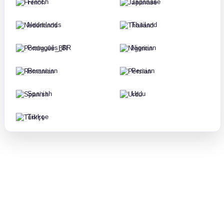
French
Japanase
Nederlands
Thailand
Português_BR
Nigerian
Romanian
Persian
Spanish
Urdu
Türkçe