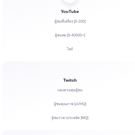
YouTube
ผู้ชมที่เสถียร [0-200]
ผู้ชมสด [0-40000+]
ไลก์
ยอดวิว
ผู้ติดตาม
Twitch
แผงควบคุมผู้ชม
ชั่วโมงดูสำหรับ YouTube
ผู้ชมคุณภาพ [uVHQ]
แชร์
ผู้ชมราคาประหยัด [MQ]
ความคิดเห็น
ยอดวิว
การร้องเรียน