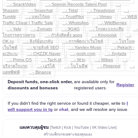
- SnackVideo
- Spinnin Records Talent Pool
-
Shazam
- Snapchat
- Tidal
- Tripadvisor
-
Tumblr
- แทงโก้สด
- TrustPilot
- Vimeo
- WEB
Traffic Cheat | Traffic Sale
- WhatsApp
- WildBerries
- Yelp
- Zomato
- 9GAG
- โกงคะแนนเสีย
-
โกงการตรวจทาน
- กำลังติดตั้ง apps
- Kinopoisk
-
OK.ru
- ลิงก์ย้อนกลับ
- การพัฒนาเว็บไซต์
- โปรโมท
เว็บไซต์
- ขายลิงค์ SEO
- Yandex Music
- Pekach -
sc2tv.ru
- CHZZK.Naver
- gosh.com
- Joylada
- Prime.GS
- Tach.id
- W.tv
- Wibes
-
บริจาคในเกม
- เอวิโต้
- โนโนลีฟ
- Pinterest
-
แดทพิฟฟ์
- Binance
Deposit funds, one-click order,
are available only for
Register
.
discounts and bonuses
registered users.
If you didn't find the right service or found it cheaper, write to
I
will support you in tg
or
chat
, and we will resolve any issue.
แผงควบคุมผู้ชม
[Twitch | Kick | YouTube | VK Video Live]
สร้างแพ็กเกจเฉพาะของคุณเอง