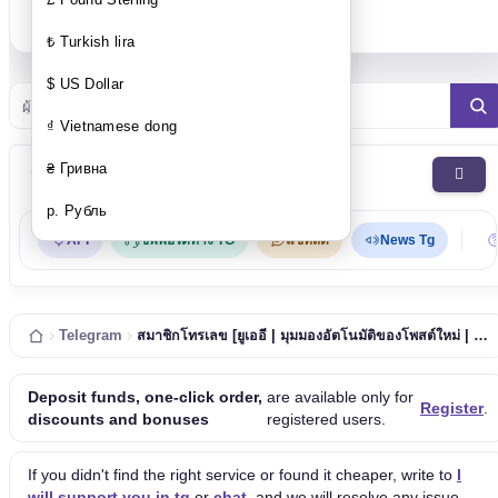
คุณว่างเปล่า!!
₺ Turkish lira
$ US Dollar
ผู้ติดตาม Telegram
₫ Vietnamese dong
₴ Гривна
ประเภท
р. Рубль
API
ซัพพอร์ตทาง TG
แชทสด
News Tg
Telegram
สมาชิกโทรเลข [ยูเออี | มุมมองอัตโนมัติของโพสต์ใหม่ | ช่อง | 0-1/ชั่วโมง | 100 กิโลเมตร/วัน | ไม่หล่น | เติม 7 มิติ]
Deposit funds, one-click order,
are available only for
Register
.
discounts and bonuses
registered users.
If you didn't find the right service or found it cheaper, write to
I
will support you in tg
or
chat
, and we will resolve any issue.