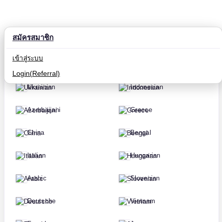
สมัครสมาชิก
Russian
Hindi
เข้าสู่ระบบ
English
Korean
Login(Referral)
Ukrainian
Indonesian
Azerbaijani
Greece
China
Bengal
Italian
Hungarian
Arabic
Slovenian
Deutsche
Vietnam