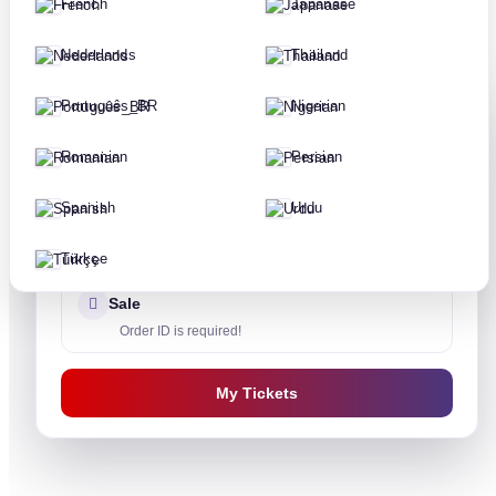
French
Japanase
Nederlands
Thailand
Português_BR
Nigerian
Payment
Romanian
Persian
Login is required!
Spanish
Urdu
Support
Türkçe
Sale
Order ID is required!
My Tickets