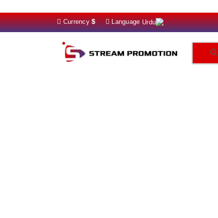
$
Currency
Language