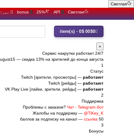
Светлая
Светлая
API
25%
bonus
میرا 
0
0$
0 item(s) - 0$
подписчики Y
×
Сервис накрутки работает 24/7
ugust15
— скидка 13% на зрителей до конца августа
1
Статус
Twitch [зрители, просмотры] —
работают
Twitch [рейды] —
работают
VK Play Live [лайки, зрители, рейды] —
работают
2
Поддержка
Проблемы с заказом?
Чат
·
Telegram-бот
Жалобы на поддержку —
@TiKey_K
ссылка
50 баллов за подписку на канал —
3