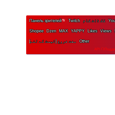
Yo
کک ڈاٹ کام
Twitch
Панель зрителей
Shopee
Dzen
MAX
YAPPY
Likes
Views
Other
مفت فروغ [ٹیسٹ کے لئے]
API
Подде