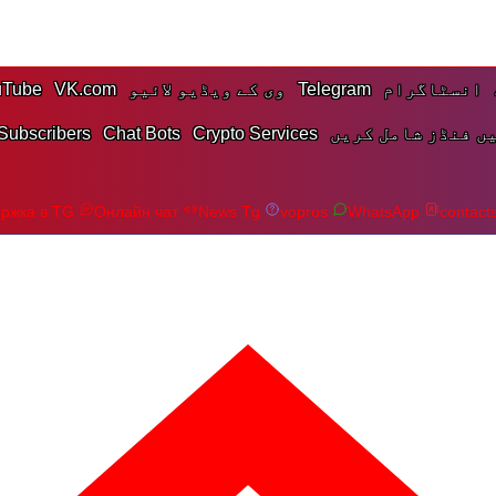
انسٹاگرام
Telegram
وی کے ویڈیو لائیو
VK.com
uTube
ں فنڈز شامل کریں
Crypto Services
Chat Bots
Subscribers
ржка в TG
Онлайн чат
News Tg
vopros
WhatsApp
contact