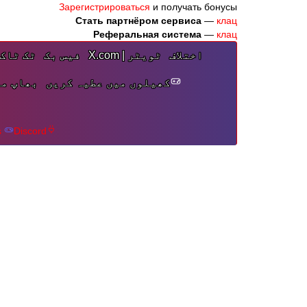
Бонусы
Зарегистрироваться
и получать бонусы
Стать партнёром сервиса
—
клац
Реферальная система
—
клац
اختلاف
ٹویٹر | X.com
فیس بک
ٹک ٹاک
کھیلوں میں عطیہ کریں
بھاپ می
s
Discord