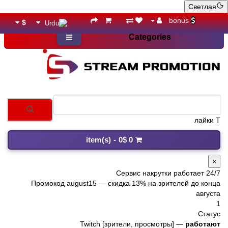
Светлая
bonus
$
Categories
лайки TikTok
0 item(s) - 0$
×
Сервис накрутки работает 24/7
Промокод
august15
— скидка 13% на зрителей до конца
августа
1
Статус
Twitch [зрители, просмотры] —
работают