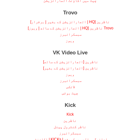
چیٹ میں اکاؤنٹ اتھارائزیشن
Trovo
ناظرین [HQ | اتھارائزیشن کے بغیر | برقرار]
Trovo ناظرین [HQ | اتھارائزیشن کے ساتھ | ویوز]
سبسکرائبرز
ویوز
VK Video Live
ناظرین [اتھارائزیشن کے ساتھ]
ناظرین [اتھارائزیشن کے بغیر]
ویوز
سبسکرائبرز
لائکس
چیٹ بوٹس
Kick
Kick
ناظرین
ناظر کنٹرول پینل
سبسکرائبرز
ادائیگی والے سبسکرپشن | KICKs | اکاؤنٹس