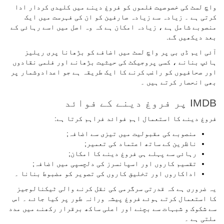
واچ لسٹ کی خصوصیت فلموں کو فروغ دینے میں کلیدی کردار ادا
کرتی ہے ۔ زیادہ سے زیادہ صارفین کو ان کی فہرست میں ایک
منصوبے شامل ہے ، زیادہ امکان ہے کہ وہ اصل میں اسے رہائی کے
بعد دیکھیں گے.
آئی ایم ڈی بی پر واچ لسٹ میں اضافے کو بڑھانا پری ریلیز
ہائپ بنانے ، کسی پروجیکٹ کی حیثیت بڑھانے اور فلمی نقادوں
اور صحافیوں کو راغب کرنے کا ایک طریقہ ہے جو اعدادوشمار پر
بھی انحصار کرتے ہیں ۔
IMDB پر فروغ دینے کے فوائد
فروغ دینے کا استعمال اہم فوائد فراہم کرتا ہے:
منصوبے کی مقبولیت میں تیزی سے اضافہ;
ناظرین کے ساتھ اعتماد کی تعمیر;
رہائی سے پہلے ہی فروغ دینے کا امکان;
تقسیم کاروں اور اسپانسرز کی دلچسپی میں اضافہ;
اداکاروں اور تخلیق کاروں کی تصویر کو مضبوط بنانا ۔
یہ ضروری ہے کہ قدرتی سرگرمی کی نقل کرنے والی ٹیکنالوجیز
کا استعمال کرتے ہوئے فروغ پیشہ ورانہ طور پر کیا جائے ۔ اس
سے شکوک و شبہات سے بچنے اور اعلی ساکھ برقرار رکھنے میں مدد
ملتی ہے ۔