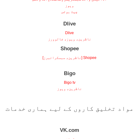
ویوز
چیٹ بوٹس
Dlive
Dlive
ناظرین، ویوز، فالوورز
Shopee
Shopee [ناظرین، سبسکرائبرز]
Bigo
Bigo tv
ناظرین، ویوز
مواد تخلیق کاروں کے لیے ہماری خدمات
VK.com