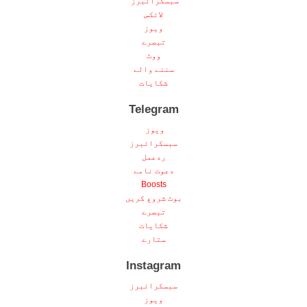
سبسکرائبرز
لائکس
ویوز
تبصرے
ووٹ
سننے والے
شکایات
Telegram
ویوز
سبسکرائبرز
ردعمل
دعوت نامے
Boosts
بوٹ شروع کریں
تبصرے
شکایات
ستارے
Instagram
سبسکرائبرز
ویوز