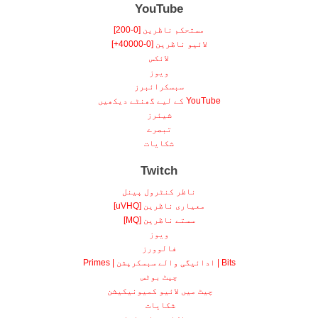
YouTube
مستحکم ناظرین [0-200]
لائیو ناظرین [0-40000+]
لائکس
ویوز
سبسکرائبرز
YouTube کے لیے گھنٹے دیکھیں
شیئرز
تبصرے
شکایات
Twitch
ناظر کنٹرول پینل
معیاری ناظرین [uVHQ]
سستے ناظرین [MQ]
ویوز
فالوورز
Bits | ادائیگی والے سبسکرپشن | Primes
چیٹ بوٹس
چیٹ میں لائیو کمیونیکیشن
شکایات