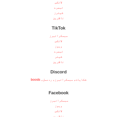
لائکس
تبصرے
شیئرز
ناظرین
TikTok
سبسکرائبرز
لائکس
ویوز
تبصرے
شیئر
ناظرین
Discord
شکایات، سبسکرائبرز، ردعمل، boosts
Facebook
سبسکرائبرز
ویوز
لائکس
ناظرین