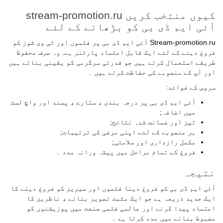
کیوں منتخب کریں stream-promotion.ru
آئی ایم ڈی بی کو بڑھانے کے لئے
Stream-promotion.ru آئی ایم ڈی بی پر فلموں اور ٹی وی شوز کو
فروغ دینے کے لئے ایک قابل اعتماد پارٹنر ہے. وہ صرف محفوظ
طریقے استعمال کرتے ہیں جو قدرتی سرگرمی کو یقینی بناتے ہیں
اور آپ کے منصوبے کی حفاظت کرتے ہیں ۔
سروس کے فوائد:
آئی ایم ڈی بی پر درجہ بندی ، ستارے ، پسند اور واچ لسٹ
میں اضافہ;
تیز اور ضمانت شدہ نتائج;
ہر منصوبے کے لئے اپنی مرضی کی ترتیبات;
مکمل رازداری اور سلامتی;
فروغ کے تمام مراحل میں پیشہ ورانہ مدد ۔
نتیجہ
آئی ایم ڈی بی کو فروغ دینا فلموں اور سیریز کو فروغ دینے کا
ایک جدید ذریعہ ہے جو ایک مثبت تصویر بنانے ، ناظرین کا
اعتماد پیدا کرنے اور عالمی فلمی صنعت میں پوزیشنوں کو
مضبوط بنانے میں مدد کرتا ہے ۔