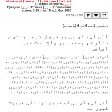
تیز آغاز | سست رفتار | ڈراپ ممکن | کوئی ضمانت
نہیں]
Быстрая скорость
Пополнение: نہیں | Отмена: نہیں | Среднее
время: 5-15 mins
| Min:1 Max:2000
1000 = 224.5$
دیکھیں 1 سے 6 کل 6 (1 صفحے)
آئی ایم ڈی بی پر فروغ: درجہ بندی ،
ستارے ، پسند اور واچ لسٹ میں
اضافہ
آئی ایم ڈی بی (انٹرنیٹ مووی ڈیٹا بیس) فلموں ، ٹی وی شوز ،
اداکاروں اور ہدایت کاروں کا سب سے بڑا آن لائن ڈیٹا بیس ہے ،
جو دنیا بھر میں لاکھوں صارفین روزانہ ملاحظہ کرتے ہیں ۔ یہیں
سے نئی ریلیز اور اداکاروں کے کیریئر کی ساکھ بنتی ہے ۔ فلم
یا سیریز کا انتخاب کرتے وقت آئی ایم ڈی بی کی درجہ بندی
اکثر ناظرین کے لئے فیصلہ کن عنصر بن جاتی ہے ۔ لہذا ، فلم
انڈسٹری میں منصوبوں کو فروغ دینے کے لئے آئی ایم ڈی بی پر
درجہ بندی اور جائزوں کو بڑھانا ایک اہم ذریعہ بن گیا ہے ۔
آئی ایم ڈی بی کو فروغ دینے کی ضرورت
کیوں ہے