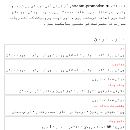
کے ساتھ stream-promotion.ru، آپ اپنی آئی ایم ڈی بی کی درجہ
بندی اور جائزے میں اضافہ کرسکتے ہیں ، پسندیدگی اور واچ
لسٹ میں اضافہ کرسکتے ہیں ، اور اپنے پروجیکٹ کے لئے زیادہ
سے زیادہ مقبولیت کو یقینی بناسکتے ہیں ۔
تازہ ترین
کک
چینل برانڈنگ · اوتار · آف لائن بینر · چینل ہیڈر · اوورلے بٹن
یوٹیوب
چینل برانڈنگ · اوتار · آف لائن بینر · چینل ہیڈر · اوورلے بٹن
کوئی ضمانت نہیں
پسند پسند
حقیقی صارفین · تیز آغاز · تیز ترین رفتار · ڈراپ ممکن
کوئی ضمانت نہیں
پنٹیرسٹ بچاتا ہے
پن · حقیقی صارفین · درمیانی آغاز · سست رفتار · ڈراپ ممکن
لائیو چیٹ
ٹویچ · 56 گھنٹے پیکج · ناتجربہ کار · 1 مہینہ