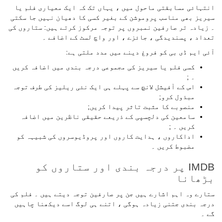
انتہائی مسابقتی ماحول میں ، یہاں تک کہ ایک معیاری فلم یا
سیریز بھی مناسب پروموشن کے بغیر کسی کا دھیان نہیں جا سکتی
۔ زیادہ تر صارفین نمبروں پر توجہ مرکوز کرتے ہیں: ستاروں کی
تعداد ، پسندیدگی ، جائزے ، اور واچ لسٹ کے اضافے ۔
آئی ایم ڈی بی کو فروغ دینے میں مدد ملتی ہے:
کسی فلم یا سیریز کی مجموعی درجہ بندی میں اضافہ کریں
۔ ;
اس کے آفیشل لانچ سے پہلے ہی ایک نئی ریلیز کی طرف توجہ
مبذول کرو;
منصوبے کا مثبت تاثر پیدا کریں;
سامعین کی دلچسپی کے ذریعے حقیقی ناظرین میں اضافہ
کریں ۔ ;
اداکاروں ، ہدایت کاروں اور پروڈیوسروں کی شبیہہ کو
مضبوط کریں ۔
IMDB پر درجہ بندی اور ستاروں کو
بڑھانا
ستارے وہ اہم اشارے ہیں جن پر صارفین توجہ دیتے ہیں ۔ فلم کی
درجہ بندی جتنی زیادہ ہوگی ، اتنے ہی لوگ اسے دیکھنا چاہیں
گے ۔