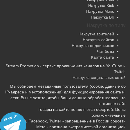
Накрутка Kick
Накрутка Макс
Накрутка ВК
Накрутка по типу
Накрутка зрителей
Накрутка лайков
Накрутка подписчиков
Чат боты
Карта сайта
Stream Promotion - сервис продвижения каналов на YouTube и
Twitch
Накрутка социальных сетей
Мы собираем метаданные пользователя (cookie, данные об
IP-адресе и местоположении) для функционирования сайта и,
если Вы не хотите, чтобы Ваши данные обрабатывались, то
покиньте сайт.
Товары на сайте не являются офертой. Цены
ознакомительные.
NEWS TG
Instagram, Facebook, Twitter - запрещённые в России соцсети.
Meta - признана экстремистской организацией.