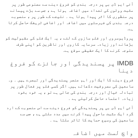
آئی ایم ڈی بی پر درجہ بندی کو فروغ دینے سے مصنوعی طور پر
مثبت ووٹوں کی تعداد میں اضافہ ہوتا ہے ، جس سے بڑے پیمانے
پر منظوری کا اثر پیدا ہوتا ہے ۔ نتیجے کے طور پر ، منصوبے
درجہ بندی کی فہرستوں میں اضافہ اور اضافی ٹریفک حاصل کرتا
ہے.
پروڈیوسروں اور فلم سازوں کے لئے ، یہ ایک فلم کی مقبولیت کو
بڑھانے اور زیادہ سرمایہ کاروں اور ناظرین کو اپنی طرف
متوجہ کرنے کا ایک حقیقی موقع ہے.
IMDB پر پسندیدگی اور جائزے کو فروغ
دینا
فروغ دینے کا ایک اور اہم عنصر پسندیدگی اور تبصرے ہیں ۔ وہ
سامعین کی مصروفیت دکھاتے ہیں. اگر کسی فلم پر فعال طور پر
تبادلہ خیال اور درجہ بندی کی جاتی ہے تو ، یہ خود بخود
زیادہ اعتماد حاصل کرلیتی ہے ۔
آئی ایم ڈی بی پر پسندیدگی کو فروغ دینے سے اس منصوبے کے ارد
گرد ایک مثبت ماحول پیدا کرنے میں مدد ملتی ہے ، جس سے
سامعین کی وسیع حمایت کا تاثر ملتا ہے ۔
واچ لسٹ میں اضافہ