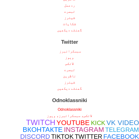
ردعمل
تبصرے
شیئرز
شکایات
گھنٹے دیکھیں
Twitter
سبسکرائبرز
ویوز
لائکس
تبصرے
ناظرین
شیئرز
گھنٹے دیکھیں
Odnoklassniki
Odnoklassniki
لائکس، سبسکرائبرز، ویوز
TWITCH
YOUTUBE
VK VIDEO
KICK
ВКОНТАКТЕ
INSTAGRAM
TELEGRAM
DISCORD
FACEBOOK
TIKTOK
TWITTER