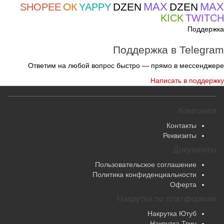
MAX
MAX
ОК
DZEN
DZEN
SHOPEE
YAPPY
KICK
TWITCH
Поддержка
Поддержка в Telegram
Ответим на любой вопрос быстро — прямо в мессенджере
Написать в поддержку
Компания
Контакты
Реквизиты
Документы
Пользовательское соглашение
Политика конфиденциальности
Оферта
Накрутка по платформам
Накрутка Ютуб
Накрутка Твич