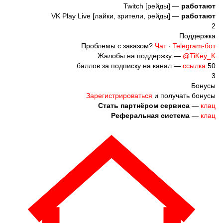
Twitch [рейды] —
работают
VK Play Live [лайки, зрители, рейды] —
работают
2
Поддержка
Проблемы с заказом?
Чат
·
Telegram-бот
Жалобы на поддержку —
@TiKey_K
ссылка
50 баллов за подписку на канал —
3
Бонусы
Зарегистрироваться
и получать бонусы
Стать партнёром сервиса
—
клац
Реферальная система
—
клац