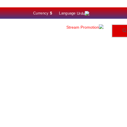
$
Currency
Language