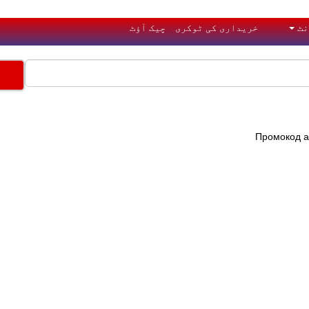
نٹ
خریداری کی ٹوکری
چیک آؤٹ
Промокод
a