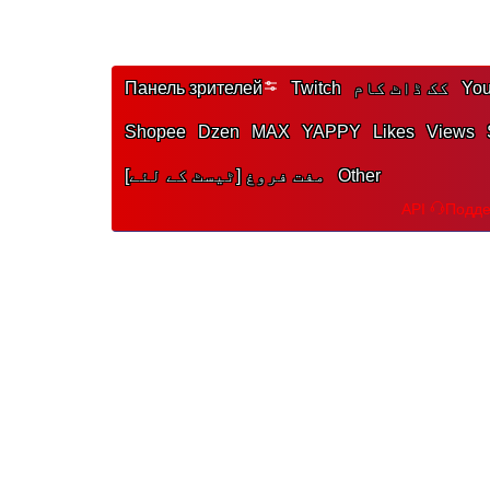
Yo
کک ڈاٹ کام
Twitch
Панель зрителей
Shopee
Dzen
MAX
YAPPY
Likes
Views
Other
مفت فروغ [ٹیسٹ کے لئے]
API
Подде