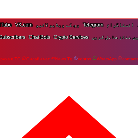
انسٹاگرام
Telegram
وی کے ویڈیو لائیو
VK.com
uTube
ں فنڈز شامل کریں
Crypto Services
Chat Bots
Subscribers
ржка в TG
Онлайн чат
News Tg
vopros
WhatsApp
contact