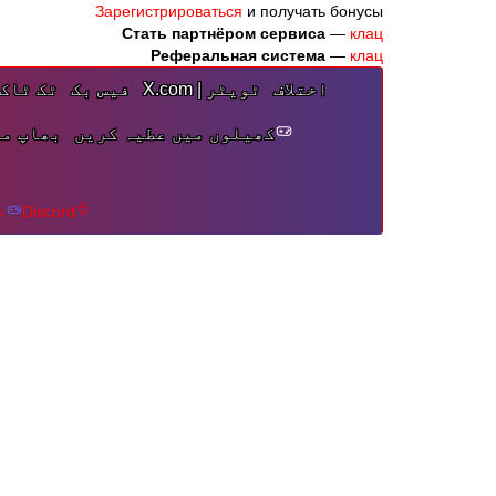
Бонусы
Зарегистрироваться
и получать бонусы
Стать партнёром сервиса
—
клац
Реферальная система
—
клац
اختلاف
ٹویٹر | X.com
فیس بک
ٹک ٹاک
کھیلوں میں عطیہ کریں
بھاپ می
s
Discord