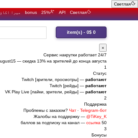
Светлая
Светлая
API
25%
bonus
میرا اکاؤ
0 item(s) - 0$
лайки ВКо
×
Сервис накрутки работает 24/7
ugust15
— скидка 13% на зрителей до конца августа
1
Статус
Twitch [зрители, просмотры] —
работают
Twitch [рейды] —
работают
VK Play Live [лайки, зрители, рейды] —
работают
2
Поддержка
Проблемы с заказом?
Чат
·
Telegram-бот
Жалобы на поддержку —
@TiKey_K
ссылка
50 баллов за подписку на канал —
3