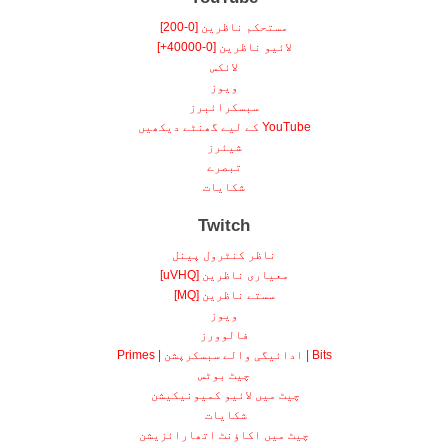
مستحکم ناظرین [0-200]
لائیو ناظرین [0-40000+]
لائکس
ویوز
سبسکرائبرز
YouTube کے لیے گھنٹے دیکھیں
شیئرز
تبصرے
شکایات
Twitch
ناظر کنٹرول پینل
معیاری ناظرین [uVHQ]
سستے ناظرین [MQ]
ویوز
فالوورز
Bits | ادائیگی والے سبسکرپشن | Primes
چیٹ بوٹس
چیٹ میں لائیو کمیونیکیشن
شکایات
چیٹ میں اکاؤنٹ اتھارائزیشن