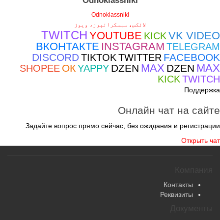
Odnoklassniki
Odnoklassniki
لائکس، سبسکرائبرز، ویوز
TWITCH
YOUTUBE
VK VIDEO
KICK
ВКОНТАКТЕ
INSTAGRAM
TELEGRAM
DISCORD
FACEBOOK
TIKTOK
TWITTER
MAX
MAX
ОК
DZEN
DZEN
SHOPEE
YAPPY
KICK
TWITCH
Поддержка
Онлайн чат на сайте
Задайте вопрос прямо сейчас, без ожидания и регистрации
Открыть чат
Компания
Контакты
Реквизиты
Документы