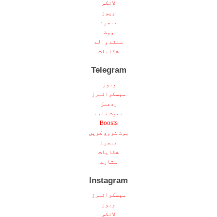
لائکس
ویوز
تبصرے
ووٹ
سننے والے
شکایات
Telegram
ویوز
سبسکرائبرز
ردعمل
دعوت نامے
Boosts
بوٹ شروع کریں
تبصرے
شکایات
ستارے
Instagram
سبسکرائبرز
ویوز
لائکس