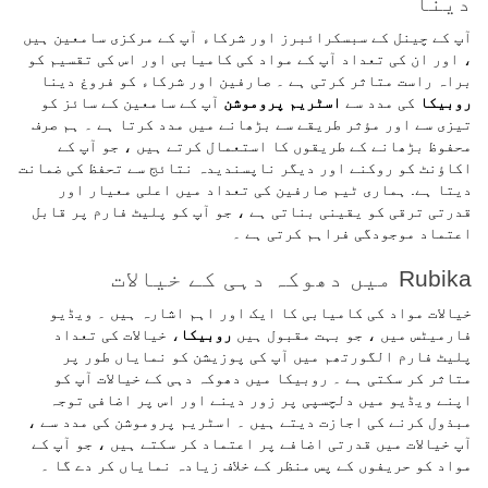
دینا
آپ کے چینل کے سبسکرائبرز اور شرکاء آپ کے مرکزی سامعین ہیں
، اور ان کی تعداد آپ کے مواد کی کامیابی اور اس کی تقسیم کو
براہ راست متاثر کرتی ہے ۔ صارفین اور شرکاء کو فروغ دینا
روبیکا
کی مدد سے
اسٹریم پروموشن
آپ کے سامعین کے سائز کو
تیزی سے اور مؤثر طریقے سے بڑھانے میں مدد کرتا ہے ۔ ہم صرف
محفوظ بڑھانے کے طریقوں کا استعمال کرتے ہیں ، جو آپ کے
اکاؤنٹ کو روکنے اور دیگر ناپسندیدہ نتائج سے تحفظ کی ضمانت
دیتا ہے. ہماری ٹیم صارفین کی تعداد میں اعلی معیار اور
قدرتی ترقی کو یقینی بناتی ہے ، جو آپ کو پلیٹ فارم پر قابل
اعتماد موجودگی فراہم کرتی ہے ۔
Rubika میں دھوکہ دہی کے خیالات
خیالات مواد کی کامیابی کا ایک اور اہم اشارہ ہیں ۔ ویڈیو
فارمیٹس میں ، جو بہت مقبول ہیں
روبیکا
، خیالات کی تعداد
پلیٹ فارم الگورتھم میں آپ کی پوزیشن کو نمایاں طور پر
متاثر کر سکتی ہے ۔ روبیکا میں دھوکہ دہی کے خیالات آپ کو
اپنے ویڈیو میں دلچسپی پر زور دینے اور اس پر اضافی توجہ
مبذول کرنے کی اجازت دیتے ہیں ۔ اسٹریم پروموشن کی مدد سے ،
آپ خیالات میں قدرتی اضافے پر اعتماد کر سکتے ہیں ، جو آپ کے
مواد کو حریفوں کے پس منظر کے خلاف زیادہ نمایاں کر دے گا ۔