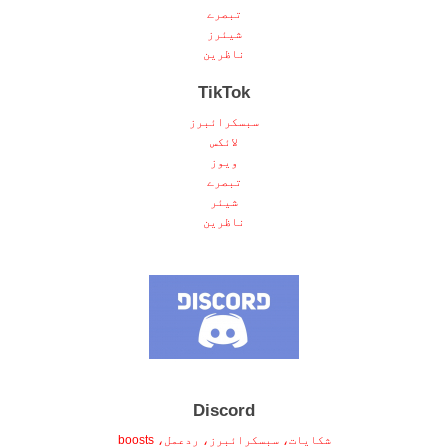
تبصرے
شیئرز
ناظرین
TikTok
سبسکرائبرز
لائکس
ویوز
تبصرے
شیئر
ناظرین
Discord
شکایات، سبسکرائبرز، ردعمل، boosts