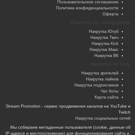
Пользовательское соглашение
Политика конфиденциальности
Оферта
Накрутка по платформам
Накрутка Ютуб
Накрутка Твич
Накрутка Kick
Накрутка Макс
Накрутка ВК
Накрутка по типу
Накрутка зрителей
Накрутка лайков
Накрутка подписчиков
Чат боты
Карта сайта
Stream Promotion - сервис продвижения каналов на YouTube и
Twitch
Накрутка социальных сетей
Мы собираем метаданные пользователя (cookie, данные об
IP-адресе и местоположении) для функционирования сайта и,