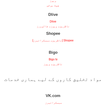
ویوز
چیٹ بوٹس
Dlive
Dlive
ناظرین، ویوز، فالوورز
Shopee
Shopee [ناظرین، سبسکرائبرز]
Bigo
Bigo tv
ناظرین، ویوز
مواد تخلیق کاروں کے لیے ہماری خدمات
VK.com
سبسکرائبرز