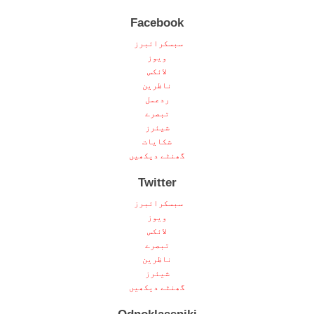
Facebook
سبسکرائبرز
ویوز
لائکس
ناظرین
ردعمل
تبصرے
شیئرز
شکایات
گھنٹے دیکھیں
Twitter
سبسکرائبرز
ویوز
لائکس
تبصرے
ناظرین
شیئرز
گھنٹے دیکھیں