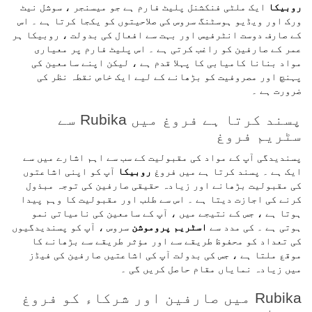
روبیکا
ایک ملٹی فنکشنل پلیٹ فارم ہے جو میسنجر ، سوشل نیٹ
ورک اور ویڈیو ہوسٹنگ سروس کی صلاحیتوں کو یکجا کرتا ہے ۔ اس
کے صارف دوست انٹرفیس اور بہت سے افعال کی بدولت ، روبیکا ہر
عمر کے صارفین کو راغب کرتی ہے ۔ اس پلیٹ فارم پر معیاری
مواد بنانا کامیابی کا پہلا قدم ہے ، لیکن اپنے سامعین کی
پہنچ اور مصروفیت کو بڑھانے کے لیے ایک خاص نقطہ نظر کی
ضرورت ہے ۔
پسند کرتا ہے فروغ میں Rubika سے
سٹریم فروغ
پسندیدگی آپ کے مواد کی مقبولیت کے سب سے اہم اشارے میں سے
ایک ہے ۔ پسند کرتا ہے میں فروغ
روبیکا
آپ کو اپنی اشاعتوں
کی مقبولیت بڑھانے اور زیادہ حقیقی صارفین کی توجہ مبذول
کرنے کی اجازت دیتا ہے ۔ اس سے طلب اور مقبولیت کا وہم پیدا
ہوتا ہے ، جس کے نتیجے میں ، آپ کے سامعین کی نامیاتی نمو
ہوتی ہے ۔ کی مدد سے
اسٹریم پروموشن
سروس ، آپ کو پسندیدگیوں
کی تعداد کو محفوظ طریقے سے اور مؤثر طریقے سے بڑھانے کا
موقع ملتا ہے ، جس کی بدولت آپ کی اشاعتیں صارفین کی فیڈز
میں زیادہ نمایاں مقام حاصل کریں گی ۔
Rubika میں صارفین اور شرکاء کو فروغ