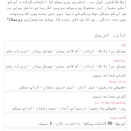
ایک طاقتور ٹول ہے ۔ اسٹریم پروموشن کا انتخاب کرکے ، آپ کو
اعلی معیار اور محفوظ پروموشن سروسز تک رسائی حاصل ہوتی ہے
جو آپ کو سوشل نیٹ ورکس کی دنیا میں نئی بلندیوں تک پہنچنے
میں مدد دے گی ۔ پر قابل ذکر بننے کا موقع مت چھوڑیں
روبیکا
!
تازہ ترین
کک
چینل برانڈنگ · اوتار · آف لائن بینر · چینل ہیڈر · اوورلے بٹن
یوٹیوب
چینل برانڈنگ · اوتار · آف لائن بینر · چینل ہیڈر · اوورلے بٹن
کوئی ضمانت نہیں
پسند پسند
حقیقی صارفین · تیز آغاز · تیز ترین رفتار · ڈراپ ممکن
کوئی ضمانت نہیں
پنٹیرسٹ بچاتا ہے
پن · حقیقی صارفین · درمیانی آغاز · سست رفتار · ڈراپ ممکن
لائیو چیٹ
ٹویچ · 56 گھنٹے پیکج · ناتجربہ کار · 1 مہینہ