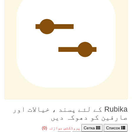
Rubika کے لئے پسند ، خیالات اور
صارفین کو دھوکہ دیں
Список
Сетка
پروڈکٹس موازنہ (0)