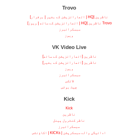
Trovo
ناظرین [HQ | اتھارائزیشن کے بغیر | برقرار]
Trovo ناظرین [HQ | اتھارائزیشن کے ساتھ | ویوز]
سبسکرائبرز
ویوز
VK Video Live
ناظرین [اتھارائزیشن کے ساتھ]
ناظرین [اتھارائزیشن کے بغیر]
ویوز
سبسکرائبرز
لائکس
چیٹ بوٹس
Kick
Kick
ناظرین
ناظر کنٹرول پینل
سبسکرائبرز
ادائیگی والے سبسکرپشن | KICKs | اکاؤنٹس