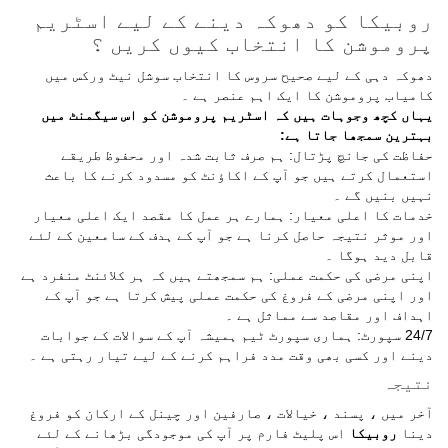
روبیکا کو دھوکہ دینے کے لیے اسٹریم
پروموشن کا انتخاب کیوں کریں ؟
دھوکہ دہی کے لیے صحیح سروس کا انتخاب سوشل نیٹ ورکس میں
کامیاب پروموشن کا ایک اہم عنصر ہے ۔
یہاں کچھ وجوہات ہیں کہ اسٹریم پروموشن کو اس سیگمنٹ میں
بہترین سمجھا جاتا ہے:
حفاظت کی جانچ پڑتال: ہم صرف ثابت شدہ اور محفوظ طریقے
استعمال کرتے ہیں جو آپ کے اکاؤنٹ کو مسدود کرنے کا باعث
نہیں بنیں گے ۔
خدمات کا اعلی معیار: ہمارے ہر عمل کا مقصد ایک اعلی معیار
اور موثر نتیجہ حاصل کرنا ہے جو آپ کے ہدف کے سامعین کے لئے
قابل دید ہوگا ۔
اپنی مرضی کی حکمت عملی: ہم سمجھتے ہیں کہ ہر کلائنٹ منفرد ہے
اور اپنی مرضی کے فروغ کی حکمت عملی پیش کرتا ہے جو آپ کے
اہداف اور مقاصد سے مماثل ہے ۔
24/7 سپورٹ: ہماری سپورٹ ٹیم ہمیشہ آپ کے سوالات کے جوابات
دینے اور کسی بھی وقت مدد فراہم کرنے کے لیے تیار رہتی ہے ۔
نتیجہ
آخر میں ، پسند ، خیالات ، صارفین اور چینل کے ارکان کو فروغ
دینا
روبیکا
اس پلیٹ فارم پر آپ کی موجودگی بڑھانے کے لئے