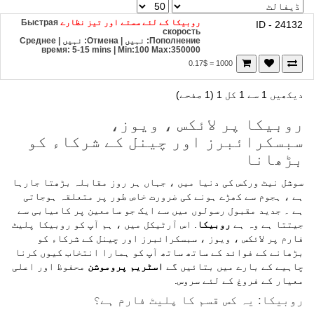
روبیکا کے لئے سستے اور تیز نظارے
Быстрая
ID - 24132
скорость
Пополнение: نہیں | Отмена: نہیں | Среднее
время: 5-15 mins
| Min:100 Max:350000
1000 = 0.17$
دیکھیں 1 سے 1 کل 1 (1 صفحے)
روبیکا پر لائکس ، ویوز،
سبسکرائبرز اور چینل کے شرکاء کو
بڑھانا
سوشل نیٹ ورکس کی دنیا میں ، جہاں ہر روز مقابلہ بڑھتا جارہا
ہے ، ہجوم سے کھڑے ہونے کی ضرورت خاص طور پر متعلقہ ہوجاتی
ہے ۔ جدید مقبول رسولوں میں سے ایک جو سامعین پر کامیابی سے
جیتتا ہے وہ ہے
روبیکا
. اس آرٹیکل میں ، ہم آپ کو روبیکا پلیٹ
فارم پر لائکس ، ویوز ، سبسکرائبرز اور چینل کے شرکاء کو
بڑھانے کے فوائد کے ساتھ ساتھ آپ کو ہمارا انتخاب کیوں کرنا
چاہیے کے بارے میں بتائیں گے
اسٹریم پروموشن
محفوظ اور اعلی
معیار کے فروغ کے لئے سروس.
روبیکا: یہ کس قسم کا پلیٹ فارم ہے؟