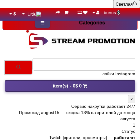
Светлая
bonus
$
Categories
лайк
0 item(s) - 0$
×
Сервис накрутки работает 24/7
Промокод
august15
— скидка 13% на зрителей до конца
августа
1
Статус
Twitch [зрители, просмотры] —
работают