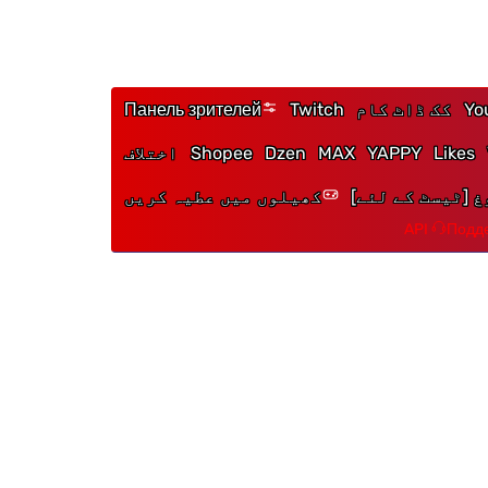
Yo
کک ڈاٹ کام
Twitch
Панель зрителей
Likes
YAPPY
MAX
Dzen
Shopee
اختلاف
 [ٹیسٹ کے لئے]
کھیلوں میں عطیہ کریں
API
Подде