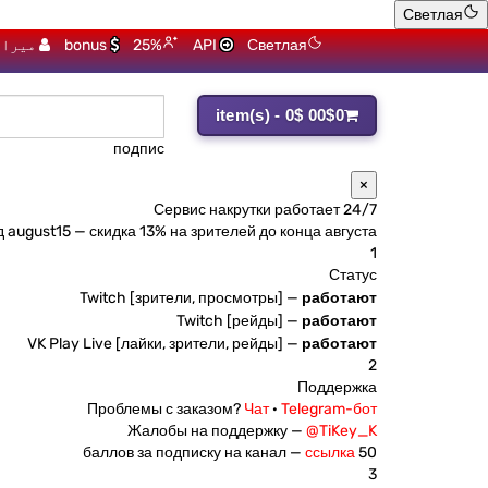
Светлая
Светлая
API
25%
bonus
میرا 
0
0$
0 item(s) - 0$
участ
×
Сервис накрутки работает 24/7
д
august15
— скидка 13% на зрителей до конца августа
1
Статус
Twitch [зрители, просмотры] —
работают
Twitch [рейды] —
работают
VK Play Live [лайки, зрители, рейды] —
работают
2
Поддержка
Проблемы с заказом?
Чат
·
Telegram-бот
Жалобы на поддержку —
@TiKey_K
ссылка
50 баллов за подписку на канал —
3