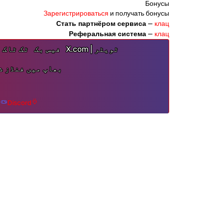
Бонусы
Зарегистрироваться
и получать бонусы
Стать партнёром сервиса
—
клац
Реферальная система
—
клац
ٹویٹر | X.com
فیس بک
ٹک ٹاک
بھاپ میں فنڈز ش
Discord