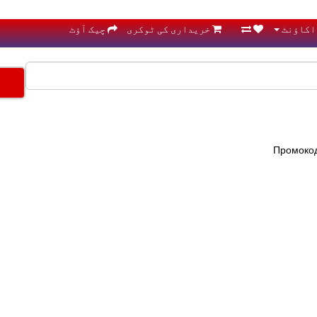
اکاؤنٹ
خریداری کی ٹوکری
چیک آؤٹ
Промоко