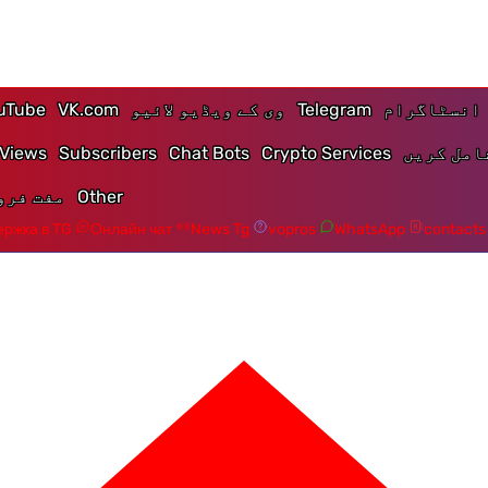
انسٹاگرام
Telegram
وی کے ویڈیو لائیو
VK.com
uTube
امل کریں
Crypto Services
Chat Bots
Subscribers
Views
Other
مفت فروغ
ржка в TG
Онлайн чат
News Tg
vopros
WhatsApp
contacts