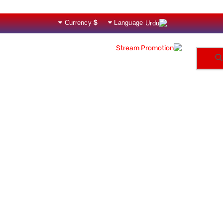
$
Currency
Language