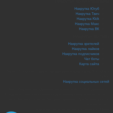
Накрутка по платформам
Накрутка Ютуб
Накрутка Твич
Накрутка Kick
Накрутка Макс
Накрутка ВК
Накрутка по типу
Накрутка зрителей
Накрутка лайков
Накрутка подписчиков
Чат боты
Карта сайта
Stream Promotion - сервис продвижения каналов на YouTube и
Twitch
Накрутка социальных сетей
Мы собираем метаданные пользователя (cookie, данные об
IP-адресе и местоположении) для функционирования сайта и,
если Вы не хотите, чтобы Ваши данные обрабатывались, то
покиньте сайт.
Товары на сайте не являются офертой. Цены