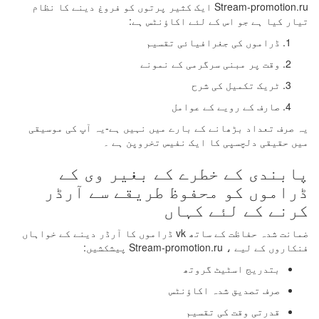
Stream-promotion.ru ایک کثیر پرتوں کو فروغ دینے کا نظام
تیار کیا ہے جو اس کے لئے اکاؤنٹس ہے:
ڈراموں کی جغرافیائی تقسیم
وقت پر مبنی سرگرمی کے نمونے
ٹریک تکمیل کی شرح
صارف کے رویے کے عوامل
یہ صرف تعداد بڑھانے کے بارے میں نہیں ہے-یہ آپ کی موسیقی
میں حقیقی دلچسپی کا ایک نفیس تخروپن ہے ۔
پابندی کے خطرے کے بغیر وی کے
ڈراموں کو محفوظ طریقے سے آرڈر
کرنے کے لئے کہاں
ضمانت شدہ حفاظت کے ساتھ vk ڈراموں کا آرڈر دینے کے خواہاں
فنکاروں کے لیے ، Stream-promotion.ru پیشکشیں:
بتدریج اسٹیٹ گروتھ
صرف تصدیق شدہ اکاؤنٹس
قدرتی وقت کی تقسیم