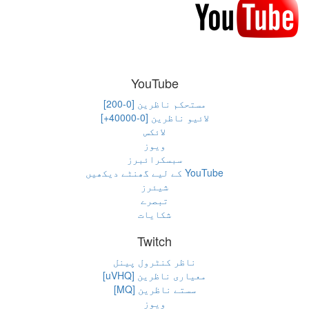
YouTube
مستحکم ناظرین [0-200]
لائیو ناظرین [0-40000+]
لائکس
ویوز
سبسکرائبرز
YouTube کے لیے گھنٹے دیکھیں
شیئرز
تبصرے
شکایات
Twitch
ناظر کنٹرول پینل
معیاری ناظرین [uVHQ]
سستے ناظرین [MQ]
ویوز