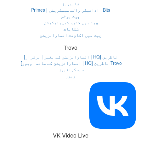
فالوورز
Bits | ادائیگی والے سبسکرپشن | Primes
چیٹ بوٹس
چیٹ میں لائیو کمیونیکیشن
شکایات
چیٹ میں اکاؤنٹ اتھارائزیشن
Trovo
ناظرین [HQ | اتھارائزیشن کے بغیر | برقرار]
Trovo ناظرین [HQ | اتھارائزیشن کے ساتھ | ویوز]
سبسکرائبرز
ویوز
VK Video Live