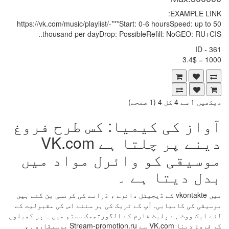
EXAMPLE LINK:
https://vk.com/music/playlist/-***Start: 0-6 hoursSpeed: up to 50
thousand per dayDrop: PossibleRefill: NoGEO: RU+CIS..
ID - 361
1000 = 3.4$
دیکھیں 1 سے 4 کل 4 (1 صفحے)
آواز کی کیمیا: کس طرح فروغ
دینے پر چلتا ہے VK.com
موسیقی کو وائرل مواد میں
بدل دیتا ہے ۔
میں vkontakte کے ڈیجیٹل دائرے ، ڈرامے کی کرنسی بن گئے ہیں
موسیقی کی کامیابی. آپ کے ٹریک کی ہر سننے اس کی مقبولیت کے
لئے ایک ووٹ ہے پلیٹ فارم کے الگورتھمک سسٹم میں ۔ پر کھیلوں
کو فروغ دینا VK.com سے Stream-promotion.ru موسیقاروں ،