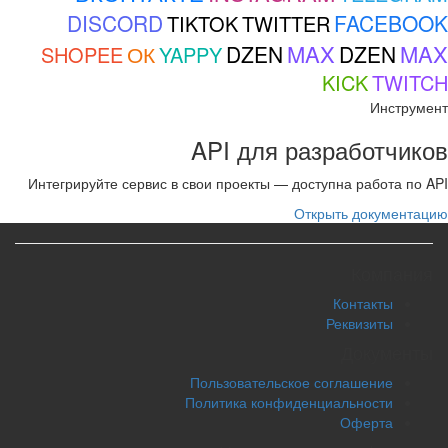
DISCORD
FACEBOOK
TIKTOK
TWITTER
MAX
MAX
ОК
DZEN
DZEN
SHOPEE
YAPPY
KICK
TWITCH
Инструмент
API для разработчиков
Интегрируйте сервис в свои проекты — доступна работа по API
Открыть документацию
Компания
Контакты
Реквизиты
Документы
Пользовательское соглашение
Политика конфиденциальности
Оферта