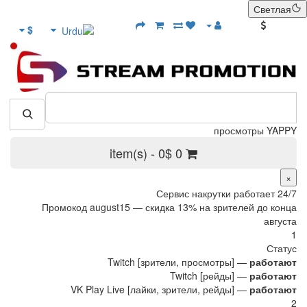
Светлая
bonus
$
просмотры YAPPY
0 item(s) - 0$
×
Сервис накрутки работает 24/7
Промокод
august15
— скидка 13% на зрителей до конца
августа
1
Статус
Twitch [зрители, просмотры] —
работают
Twitch [рейды] —
работают
VK Play Live [лайки, зрители, рейды] —
работают
2