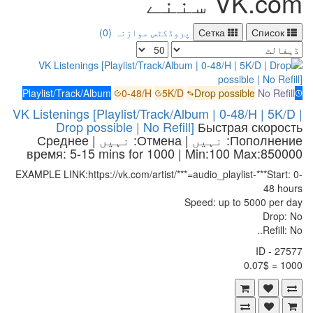
VK.com سننے
Список
Сетка
پروڈکٹس موازنہ (0)
Playlist/Track/Album
0-48/H
5K/D
Drop possible
No Refill
VK Listenings [Playlist/Track/Album | 0-48/H | 5K/D |
Drop possible | No Refill]
Быстрая скорость
Пополнение: نہیں | Отмена: نہیں | Среднее
время: 5-15 mins for 1000
| Min:100 Max:850000
EXAMPLE LINK:https://vk.com/artist/***=audio_playlist-***Start: 0-
48 hours
Speed: up to 5000 per day
Drop: No
Refill: No..
ID - 27577
1000 = 0.07$