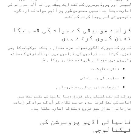
لیبلز اور پروڈیوسروں کے لئے ایک پیشہ ورانہ آلہ ہے ، جس کی
اجازت دیتا ہے انہیں مصنوعی طور پر آڈیو مواد کے ارد گرد
دلچسپی کی لہر پیدا کرنے کے لئے.
ڈرامے موسیقی کے مواد کی قسمت کا
تعین کیوں کرتے ہیں
کے وی کے میوزک الگورتھم نہ صرف مقدار ، بلکہ حرکیات کا بھی
تجزیہ کرتا ہے ۔ ڈراموں کی. ڈراموں میں اچانک ترقی کے ساتھ
پٹریوں میں خود کار طریقے سے ظاہر ہوتا ہے:
ذاتی سفارشات
موضوعاتی پلے لسٹس
نوع چارٹ اور سرفہرست فہرستیں
وی کے کے لئے کھیلوں کو فروغ دینا نامیاتی مقبولیت میں
اضافے کی نقل کرتا ہے ، جس سے نظام کو آپ کے مواد کو زیادہ
جارحانہ انداز میں فروغ دینے کا اشارہ ملتا ہے ۔
نامیاتی آڈیو پروموشن کی
ٹیکنالوجی