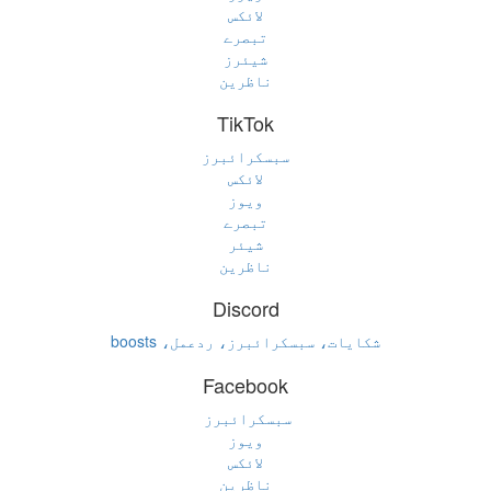
لائکس
تبصرے
شیئرز
ناظرین
TikTok
سبسکرائبرز
لائکس
ویوز
تبصرے
شیئر
ناظرین
Discord
شکایات، سبسکرائبرز، ردعمل، boosts
Facebook
سبسکرائبرز
ویوز
لائکس
ناظرین