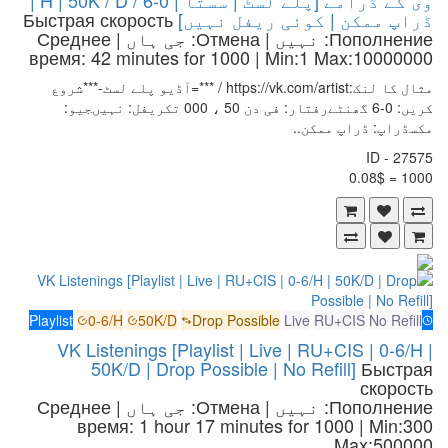
وی کے ڈرامے [پلے لسٹ | سستا | 0-6 / H | 50K / D |
ڈراپ ممکن | کوئی ریفل نہیں]
Быстрая скорость
Пополнение: نہیں | Отмена: جی ہاں | Среднее
время: 42 minutes for 1000
| Min:1 Max:10000000
مثال کا لنک:https://vk.com/artist / ***=آڈیو پلے لسٹ-***شروع
کریں: 0-6 گھنٹےرفتار: فی دن 50 ، 000 تکریفل: نہیںجیو:
مکسڈراپ: ڈراپ ممکن..
ID - 27575
1000 = 0.08$
Playlist
0-6/H
50K/D
Drop Possible
Live
RU+CIS
No Refill
VK Listenings [Playlist | Live | RU+CIS | 0-6/H |
50K/D | Drop Possible | No Refill]
Быстрая
скорость
Пополнение: نہیں | Отмена: جی ہاں | Среднее
время: 1 hour 17 minutes for 1000
| Min:300
Max:500000