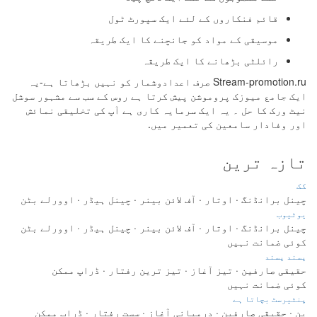
قائم فنکاروں کے لئے ایک سپورٹ ٹول
موسیقی کے مواد کو جانچنے کا ایک طریقہ
رائلٹی بڑھانے کا ایک طریقہ
Stream-promotion.ru صرف اعدادوشمار کو نہیں بڑھاتا ہے-یہ
ایک جامع میوزک پروموشن پیش کرتا ہے روس کے سب سے مشہور سوشل
نیٹ ورک کا حل ۔ یہ ایک سرمایہ کاری ہے آپ کی تخلیقی نمائش
اور وفادار سامعین کی تعمیر میں.
تازہ ترین
کک
چینل برانڈنگ · اوتار · آف لائن بینر · چینل ہیڈر · اوورلے بٹن
یوٹیوب
چینل برانڈنگ · اوتار · آف لائن بینر · چینل ہیڈر · اوورلے بٹن
کوئی ضمانت نہیں
پسند پسند
حقیقی صارفین · تیز آغاز · تیز ترین رفتار · ڈراپ ممکن
کوئی ضمانت نہیں
پنٹیرسٹ بچاتا ہے
پن · حقیقی صارفین · درمیانی آغاز · سست رفتار · ڈراپ ممکن