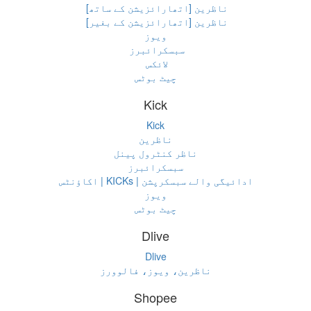
ناظرین [اتھارائزیشن کے ساتھ]
ناظرین [اتھارائزیشن کے بغیر]
ویوز
سبسکرائبرز
لائکس
چیٹ بوٹس
Kick
Kick
ناظرین
ناظر کنٹرول پینل
سبسکرائبرز
ادائیگی والے سبسکرپشن | KICKs | اکاؤنٹس
ویوز
چیٹ بوٹس
Dlive
Dlive
ناظرین، ویوز، فالوورز
Shopee