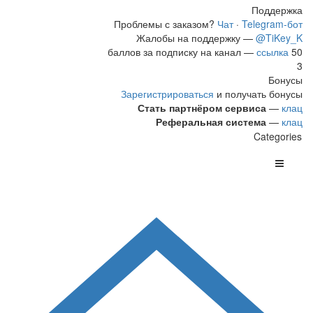
Поддержка
Проблемы с заказом?
Чат
·
Telegram-бот
Жалобы на поддержку —
@TiKey_K
ссылка
50 баллов за подписку на канал —
3
Бонусы
Зарегистрироваться
и получать бонусы
Стать партнёром сервиса
—
клац
Реферальная система
—
клац
Categories