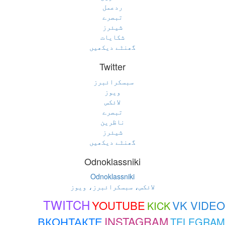
ردعمل
تبصرے
شیئرز
شکایات
گھنٹے دیکھیں
Twitter
سبسکرائبرز
ویوز
لائکس
تبصرے
ناظرین
شیئرز
گھنٹے دیکھیں
Odnoklassniki
Odnoklassniki
لائکس، سبسکرائبرز، ویوز
TWITCH
YOUTUBE
VK VIDEO
KICK
ВКОНТАКТЕ
INSTAGRAM
TELEGRAM