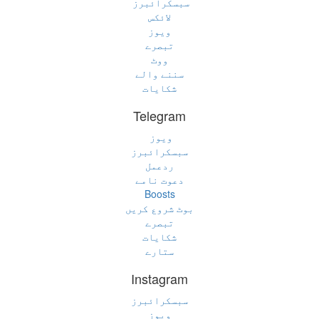
سبسکرائبرز
لائکس
ویوز
تبصرے
ووٹ
سننے والے
شکایات
Telegram
ویوز
سبسکرائبرز
ردعمل
دعوت نامے
Boosts
بوٹ شروع کریں
تبصرے
شکایات
ستارے
Instagram
سبسکرائبرز
ویوز