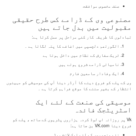
صنف مخصوص موافقت
مصنوعی وی کے ڈرامے کس طرح حقیقی
مقبولیت میں بدل جاتے ہیں
تبادلوں کا طریقہ کار کئی مراحل پر عمل کرتا ہے:
الگورتھم دلچسپی میں اضافے کا پتہ لگاتا ہے ۔
ٹریک سفارش کے نظام میں داخل ہوتا ہے
نامیاتی ڈرامے شروع ہوتے ہیں
ایک وفادار سامعین فارم
وی کے پلے کو فروغ دینے کا آرڈر دینا آپ کی موسیقی کو مہینوں
انتظار کے بغیر سننے کا موقع فراہم کرتا ہے ۔
موسیقی کی صنعت کے لئے ایک
اسٹریٹجک فائدہ
Vk پر روزانہ اپ لوڈ کردہ ہزاروں پٹریوں کے ساتھ ، پلے کو
فروغ دینا VK.com بن جاتا ہے:
نئے منصوبوں کے لئے ایک لانچ پیڈ