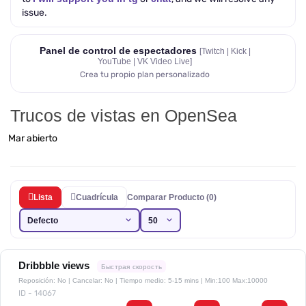
issue.
Panel de control de espectadores
[Twitch | Kick |
YouTube | VK Video Live]
Crea tu propio plan personalizado
Trucos de vistas en OpenSea
Mar abierto
Lista
Cuadrícula
Comparar Producto (0)
Dribbble views
Быстрая скорость
Reposición: No | Cancelar: No | Tiempo medio: 5-15 mins
| Min:100 Max:10000
ID - 14067