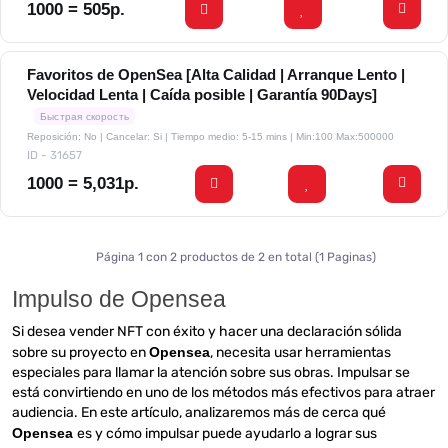
1000 = 505р.
Favoritos de OpenSea [Alta Calidad | Arranque Lento |
Velocidad Lenta | Caída posible | Garantía 90Days]
Быстрая скорость
Reposición: No | Cancelar: Si | Tiempo medio: 5-15 mins
| Min:100 Max:500000
ID - 31657
1000 = 5,031р.
Página 1 con 2 productos de 2 en total (1 Paginas)
Impulso de Opensea
Si desea vender NFT con éxito y hacer una declaración sólida
sobre su proyecto en
Opensea
, necesita usar herramientas
especiales para llamar la atención sobre sus obras. Impulsar se
está convirtiendo en uno de los métodos más efectivos para atraer
audiencia. En este artículo, analizaremos más de cerca qué
Opensea
es y cómo impulsar puede ayudarlo a lograr sus