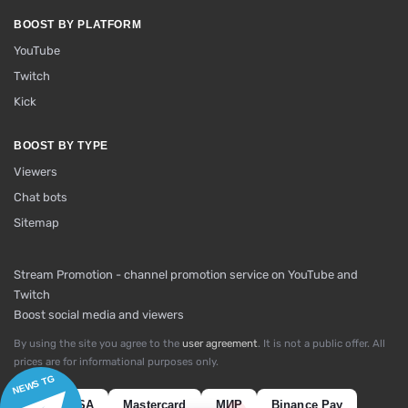
BOOST BY PLATFORM
YouTube
Twitch
Kick
BOOST BY TYPE
Viewers
Chat bots
Sitemap
Stream Promotion - channel promotion service on YouTube and
Twitch
Boost social media and viewers
By using the site you agree to the
user agreement
. It is not a public offer. All
prices are for informational purposes only.
NEWS TG
VISA
Mastercard
МИР
Binance Pay