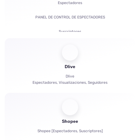
Espectadores
PANEL DE CONTROL DE ESPECTADORES
Suscriptores
Suscripciones de Pago | KICKs | Cuentas
Visualizaciones
Dlive
Bots de chat
Dlive
Espectadores, Visualizaciones, Seguidores
Shopee
Shopee [Espectadores, Suscriptores]