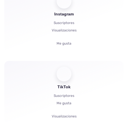
Impulsos
Instagram
Inicio del Bot
Suscriptores
Comentarios
Visualizaciones
Quejas
Me gusta
Estrellas
Comentarios
Compartidos
Espectadores
TikTok
Suscriptores
Me gusta
Visualizaciones