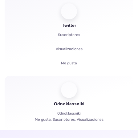
Reacciones
Twitter
Comentarios
Suscriptores
Compartidos
Visualizaciones
Quejas
Me gusta
Horas de Visualización
Comentarios
Espectadores
Odnoklassniki
Compartidos
Odnoklassniki
Me gusta, Suscriptores, Visualizaciones
Horas de Visualización