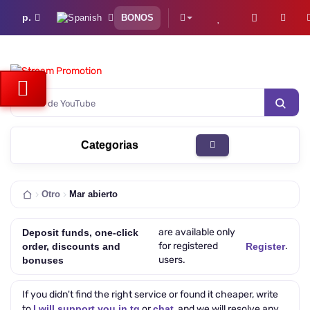
р.
BONOS
visitas de YouTube
Categorias
Otro
Mar abierto
are available only
Deposit funds, one-click
for registered
.
order, discounts and
Register
users.
bonuses
If you didn't find the right service or found it cheaper, write
to
I will support you in tg
or
chat
, and we will resolve any