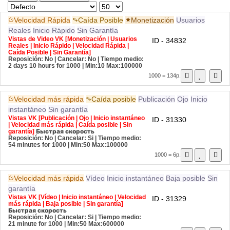
Velocidad Rápida
Caída Posible
Monetización
Usuarios
Reales
Inicio Rápido
Sin Garantía
Vistas de Video VK [Monetización | Usuarios
ID - 34832
Reales | Inicio Rápido | Velocidad Rápida |
Caída Posible | Sin Garantía]
Reposición: No | Cancelar: No | Tiempo medio:
2 days 10 hours for 1000
| Min:10 Max:100000
1000 = 134р.
Velocidad más rápida
Caída posible
Publicación
Ojo
Inicio
instantáneo
Sin garantía
Vistas VK [Publicación | Ojo | Inicio instantáneo
ID - 31330
| Velocidad más rápida | Caída posible | Sin
garantía]
Быстрая скорость
Reposición: No | Cancelar: Si | Tiempo medio:
54 minutes for 1000
| Min:50 Max:100000
1000 = 6р.
Velocidad más rápida
Vídeo
Inicio instantáneo
Baja posible
Sin
garantía
Vistas VK [Vídeo | Inicio instantáneo | Velocidad
ID - 31329
más rápida | Baja posible | Sin garantía]
Быстрая скорость
Reposición: No | Cancelar: Si | Tiempo medio:
21 minute for 1000
| Min:50 Max:600000