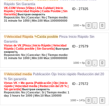
Rápido
Sin Garantía
VK.COM Vistas [Vídeo | Alta Calidad | Inicio
ID - 27325
Rápido | Velocidad Rápida | Caída Posible | Sin
Garantía]
Быстрая скорость
Reposición: No | Cancelar: No | Tiempo medio:
31 minute for 1000
| Min:100 Max:1000000000
1000 = 8р.
Velocidad Rápida
Caída posible
Pinza
Inicio Rápido
Sin
Garantía
Vistas de VK [Pinza | Inicio Rápido | Velocidad
ID - 27579
Rápida | Caída posible | Sin Garantía]
Быстрая
скорость
Reposición: No | Cancelar: No | Tiempo medio:
31 minute for 1000
| Min:100 Max:1000000000
1000 = 6р.
Velocidad media
Publicación
Ojo
Inicio rápido
Reducción del 20
%
Sin garantía
Vistas VK + Me gusta [Publicación | Ojo | Inicio
ID - 27572
rápido | Velocidad media | Reducción del 20 % |
Sin garantía]
Быстрая скорость
Reposición: No | Cancelar: Si | Tiempo medio: 1
day 3 hours for 1000
| Min:10 Max:100000
1000 = 147р.