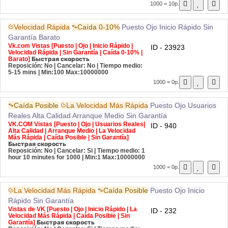
1000 = 10р.
Velocidad Rápida
Caída 0-10%
Puesto
Ojo
Inicio Rápido
Sin
Garantía
Barato
Vk.com Vistas [Puesto | Ojo | Inicio Rápido |
ID - 23923
Velocidad Rápida | Sin Garantía | Caída 0-10% |
Barato]
Быстрая скорость
Reposición: No | Cancelar: No | Tiempo medio:
5-15 mins
| Min:100 Max:10000000
1000 = 0р.
Caída Posible
La Velocidad Más Rápida
Puesto
Ojo
Usuarios
Reales
Alta Calidad
Arranque Medio
Sin Garantía
VK.COM Vistas [Puesto | Ojo | Usuarios Reales|
ID - 940
Alta Calidad | Arranque Medio | La Velocidad
Más Rápida | Caída Posible | Sin Garantía]
Быстрая скорость
Reposición: No | Cancelar: Si | Tiempo medio: 1
hour 10 minutes for 1000
| Min:1 Max:10000000
1000 = 0р.
La Velocidad Más Rápida
Caída Posible
Puesto
Ojo
Inicio
Rápido
Sin Garantía
Vistas de VK [Puesto | Ojo | Inicio Rápido | La
ID - 232
Velocidad Más Rápida | Caída Posible | Sin
Garantía]
Быстрая скорость