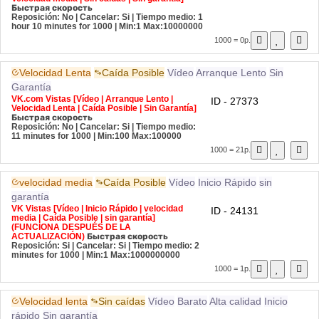
Быстрая скорость
Reposición: No | Cancelar: Si | Tiempo medio: 1
hour 10 minutes for 1000
| Min:1 Max:10000000
1000 = 0р.
Velocidad Lenta
Caída Posible
Vídeo
Arranque Lento
Sin
Garantía
VK.com Vistas [Vídeo | Arranque Lento |
ID - 27373
Velocidad Lenta | Caída Posible | Sin Garantía]
Быстрая скорость
Reposición: No | Cancelar: Si | Tiempo medio:
11 minutes for 1000
| Min:100 Max:100000
1000 = 21р.
velocidad media
Caída Posible
Vídeo
Inicio Rápido
sin
garantía
VK Vistas [Vídeo | Inicio Rápido | velocidad
ID - 24131
media | Caída Posible | sin garantía]
(FUNCIONA DESPUÉS DE LA
ACTUALIZACIÓN)
Быстрая скорость
Reposición: Si | Cancelar: Si | Tiempo medio: 2
minutes for 1000
| Min:1 Max:1000000000
1000 = 1р.
Velocidad lenta
Sin caídas
Vídeo
Barato
Alta calidad
Inicio
rápido
Sin garantía