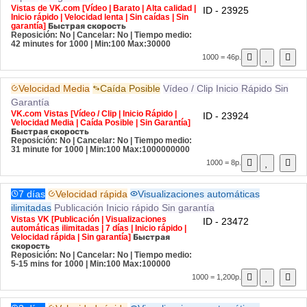
Vistas de VK.com [Vídeo | Barato | Alta calidad |
ID - 23925
Inicio rápido | Velocidad lenta | Sin caídas | Sin
garantía]
Быстрая скорость
Reposición: No | Cancelar: No | Tiempo medio:
42 minutes for 1000
| Min:100 Max:30000
1000 = 46р.
Velocidad Media
Caída Posible
Vídeo / Clip
Inicio Rápido
Sin
Garantía
VK.com Vistas [Vídeo / Clip | Inicio Rápido |
ID - 23924
Velocidad Media | Caída Posible | Sin Garantía]
Быстрая скорость
Reposición: No | Cancelar: No | Tiempo medio:
31 minute for 1000
| Min:100 Max:1000000000
1000 = 8р.
7 días
Velocidad rápida
Visualizaciones automáticas
ilimitadas
Publicación
Inicio rápido
Sin garantía
Vistas VK [Publicación | Visualizaciones
ID - 23472
automáticas ilimitadas | 7 días | Inicio rápido |
Velocidad rápida | Sin garantía]
Быстрая
скорость
Reposición: No | Cancelar: No | Tiempo medio:
5-15 mins for 1000
| Min:100 Max:100000
1000 = 1,200р.