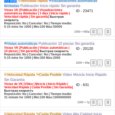
3 días
Velocidad rápida
Visualizaciones automáticas
ilimitadas
Publicación
Inicio rápido
Sin garantía
Vistas VK [Publicación | Visualizaciones
ID - 23471
automáticas ilimitadas | 3 días | Inicio rápido |
Velocidad rápida | Sin garantía]
Быстрая
скорость
Reposición: No | Cancelar: No | Tiempo medio:
5-15 mins for 1000
| Min:100 Max:50000
1000 = 660р.
Vistas automáticas
Publicación
10 piezas
Sin garantía
Vistas VK [Publicación | Vistas automáticas |
ID - 20120
10 piezas | Sin garantía]
Быстрая скорость
Reposición: No | Cancelar: No | Tiempo medio:
5-15 mins for 1000
| Min:300 Max:2000
1000 = 60р.
Velocidad Rápida
Caída Posible
Vídeo
Mezcla
Inicio Rápido
Sin Garantía
Vistas de VK [Vídeo | Mezcla | Inicio Rápido |
ID - 631
Velocidad Rápida | Caída Posible | Sin Garantía]
Быстрая скорость
Reposición: No | Cancelar: No | Tiempo medio:
31 minute for 1000
| Min:100 Max:1000000000
1000 = 7р.
Velocidad Rápida
Caída Posible
Vídeo
Alta Calidad
Inicio