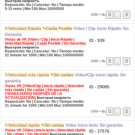
Быстрая скорость
Reposición: No | Cancelar: No | Tiempo medio:
5-15 mins
| Min:100 Max:10000000
1000 = 0р.
Velocidad Rápida
Caída Posible
Vídeo / Clip
Inicio Rápido
Sin
Garantía
Vistas de VK [Vídeo / Clip | Inicio Rápido |
ID - 939
Velocidad Rápida | Caída Posible | Sin Garantía]
Быстрая скорость
Reposición: No | Cancelar: No | Tiempo medio:
31 minute for 1000
| Min:100 Max:1000000000
1000 = 9р.
Velocidad más rápida
Sin caídas
Vídeo/Clip
Inicio rápido
Sin
garantía
Vistas VK [Vídeo/Clip | Inicio rápido | Velocidad
ID - 29085
más rápida | Sin caídas | Sin garantía]
(TRABAJANDO DESPUÉS DE LA
ACTUALIZACIÓN)
Быстрая скорость
Reposición: No | Cancelar: No | Tiempo medio:
31 minute for 1000
| Min:100 Max:1000000000
1000 = 8р.
Velocidad rápida
Sin caídas
Vídeo
Inicio lento
Sin garantía
Vistas VK [Vídeo | Inicio lento | Velocidad rápida
ID - 27576
| Sin caídas | Sin garantía]
Быстрая скорость