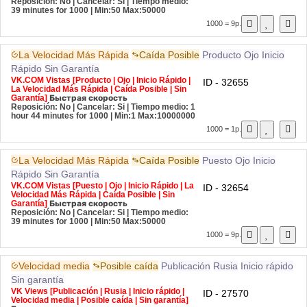
Reposición: No | Cancelar: Si | Tiempo medio:
39 minutes for 1000
| Min:50 Max:50000
1000 = 9р.
La Velocidad Más Rápida
Caída Posible
Producto
Ojo
Inicio
Rápido
Sin Garantía
VK.COM Vistas [Producto | Ojo | Inicio Rápido |
ID - 32655
La Velocidad Más Rápida | Caída Posible | Sin
Garantía]
Быстрая скорость
Reposición: No | Cancelar: Si | Tiempo medio: 1
hour 44 minutes for 1000
| Min:1 Max:10000000
1000 = 1р.
La Velocidad Más Rápida
Caída Posible
Puesto
Ojo
Inicio
Rápido
Sin Garantía
VK.COM Vistas [Puesto | Ojo | Inicio Rápido | La
ID - 32654
Velocidad Más Rápida | Caída Posible | Sin
Garantía]
Быстрая скорость
Reposición: No | Cancelar: Si | Tiempo medio:
39 minutes for 1000
| Min:50 Max:50000
1000 = 9р.
Velocidad media
Posible caída
Publicación
Rusia
Inicio rápido
Sin garantía
VK Views [Publicación | Rusia | Inicio rápido |
ID - 27570
Velocidad media | Posible caída | Sin garantía]