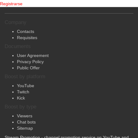
Registrarse
Company
Contacts
Requisites
Documents
User Agreement
Privacy Policy
Public Offer
Boost by platform
YouTube
Twitch
Kick
Boost by type
Viewers
Chat bots
Sitemap
Stream Promotion - channel promotion service on YouTube and