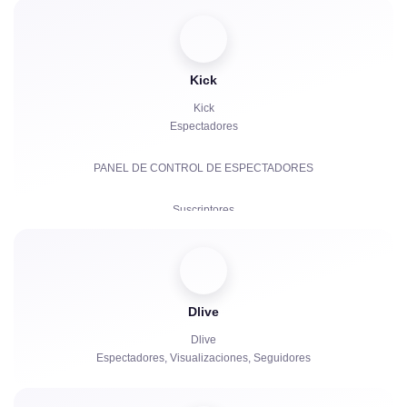
Me gusta
Bots de chat
Kick
Kick
Espectadores
PANEL DE CONTROL DE ESPECTADORES
Suscriptores
Suscripciones de Pago | KICKs | Cuentas
Visualizaciones
Dlive
Bots de chat
Dlive
Espectadores, Visualizaciones, Seguidores