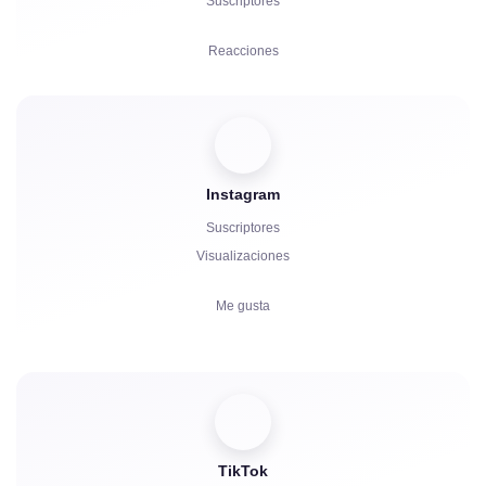
Suscriptores
Reacciones
Referidos
Impulsos
Instagram
Inicio del Bot
Suscriptores
Comentarios
Visualizaciones
Quejas
Me gusta
Estrellas
Comentarios
Compartidos
Espectadores
TikTok