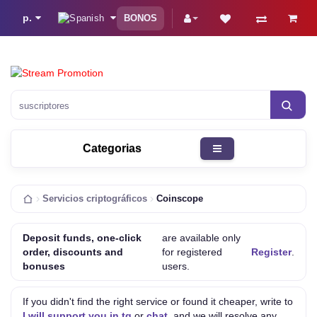
р.
BONOS
Categorias
Servicios criptográficos
Coinscope
Deposit funds, one-click
are available only
order, discounts and
for registered
Register
.
bonuses
users.
If you didn't find the right service or found it cheaper, write to
I will support you in tg
or
chat
, and we will resolve any