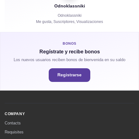
Odnoklassniki
Compartidos
Odnoklassniki
Me gusta, Suscriptores, Visualizaciones
Horas de Visualización
BONOS
Regístrate y recibe bonos
Los nuevos usuarios reciben bonos de bienvenida en su saldo
Registrarse
COMPANY
Contacts
Requisites