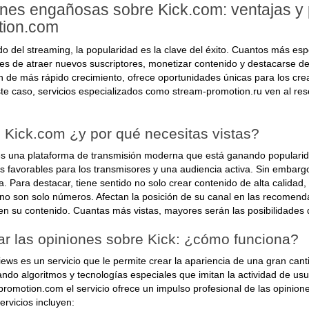
nes engañosas sobre Kick.com: ventajas y p
tion.com
o del streaming, la popularidad es la clave del éxito. Cuantos más es
des de atraer nuevos suscriptores, monetizar contenido y destacarse d
n de más rápido crecimiento, ofrece oportunidades únicas para los crea
este caso, servicios especializados como stream-promotion.ru ven al r
 Kick.com ¿y por qué necesitas vistas?
s una plataforma de transmisión moderna que está ganando popularidad
s favorables para los transmisores y una audiencia activa. Sin embarg
ta. Para destacar, tiene sentido no solo crear contenido de alta calidad
 no son solo números. Afectan la posición de su canal en las recomen
en su contenido. Cuantas más vistas, mayores serán las posibilidades 
ar las opiniones sobre Kick: ¿cómo funciona?
iews es un servicio que le permite crear la apariencia de una gran can
zando algoritmos y tecnologías especiales que imitan la actividad de usu
promotion.com el servicio ofrece un impulso profesional de las opinion
ervicios incluyen: