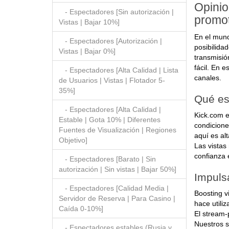
Opinio
- Espectadores [Sin autorización |
promo
Vistas | Bajar 10%]
En el mund
- Espectadores [Autorización |
posibilida
Vistas | Bajar 0%]
transmisió
fácil. En 
- Espectadores [Alta Calidad | Lista
canales.
de Usuarios | Vistas | Flotador 5-
35%]
Qué es
- Espectadores [Alta Calidad |
Kick.com e
Estable | Gota 10% | Diferentes
condicione
Fuentes de Visualización | Regiones
aquí es al
Objetivo]
Las vistas
confianza 
- Espectadores [Barato | Sin
autorización | Sin vistas | Bajar 50%]
Impuls
- Espectadores [Calidad Media |
Boosting v
Servidor de Reserva | Para Casino |
hace utili
Caída 0-10%]
El stream-
Nuestros s
- Espectadores estables (Rusia y