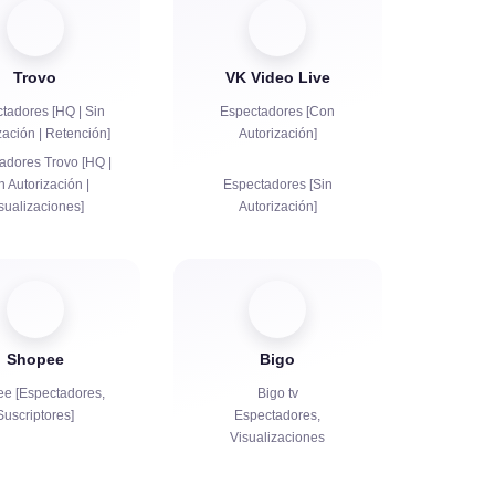
Trovo
VK Video Live
tadores [HQ | Sin
Espectadores [Con
zación | Retención]
Autorización]
adores Trovo [HQ |
 Autorización |
Espectadores [Sin
sualizaciones]
Autorización]
Suscriptores
Visualizaciones
Suscriptores
isualizaciones
Me gusta
Shopee
Bigo
Bots de chat
e [Espectadores,
Bigo tv
Suscriptores]
Espectadores,
Visualizaciones