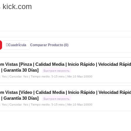
s kick.com
Cuadrícula
Comparar Producto (0)
m Vistas [Pinza | Calidad Media | Inicio Rápido | Velocidad Rápid
 | Garantía 30 Días]
Быстрая скорость
: Yes | Cancelar: Yes | Tiempo medio: 5-15 mins
| Min:10 Max:10000
m Vistas [Vídeo | Calidad Media | Inicio Rápido | Velocidad Rápid
 | Garantía 30 Días]
Быстрая скорость
: Yes | Cancelar: Yes | Tiempo medio: 5-15 mins
| Min:10 Max:10000