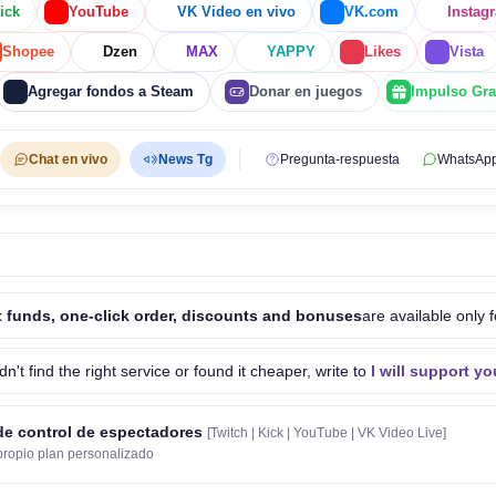
ick
YouTube
VK Video en vivo
VK.com
Instag
Shopee
Dzen
MAX
YAPPY
Likes
Vista
Agregar fondos a Steam
Donar en juegos
Impulso Grat
Chat en vivo
News Tg
Pregunta-respuesta
WhatsAp
 funds, one-click order, discounts and bonuses
are available only f
idn't find the right service or found it cheaper, write to
I will support yo
de control de espectadores
[Twitch | Kick | YouTube | VK Video Live]
propio plan personalizado