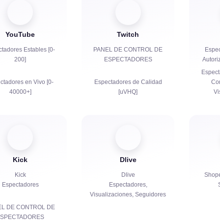
YouTube
Twitch
tadores Estables [0-
PANEL DE CONTROL DE
Espec
200]
ESPECTADORES
Autori
Espect
ctadores en Vivo [0-
Espectadores de Calidad
Con
40000+]
[uVHQ]
Vi
Me gusta
Espectadores Baratos [MQ]
Visualizaciones
Visualizaciones
V
Kick
Dlive
Suscriptores
Seguidores
Kick
Dlive
Shope
de Visualización para
Bits | Suscripciones de Pago
Espectadores
Espectadores,
YouTube
| Primes
Visualizaciones, Seguidores
Bots de chat
EL DE CONTROL DE
Compartidos
ESPECTADORES
Comunicación en Vivo en el