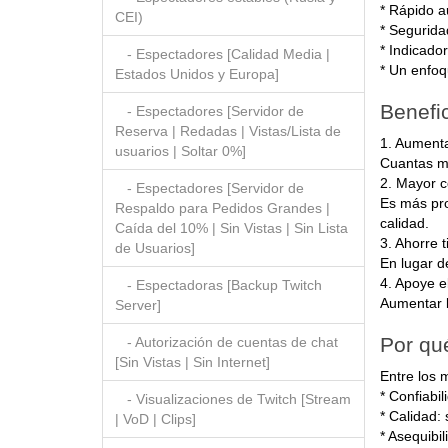
* Rápido a
CEI)
* Segurida
* Indicado
- Espectadores [Calidad Media |
* Un enfoq
Estados Unidos y Europa]
Benefic
- Espectadores [Servidor de
Reserva | Redadas | Vistas/Lista de
1. Aumentar
usuarios | Soltar 0%]
Cuantas má
2. Mayor c
- Espectadores [Servidor de
Es más pro
Respaldo para Pedidos Grandes |
calidad.
Caída del 10% | Sin Vistas | Sin Lista
3. Ahorre 
de Usuarios]
En lugar d
4. Apoye e
- Espectadoras [Backup Twitch
Aumentar l
Server]
Por qu
- Autorización de cuentas de chat
[Sin Vistas | Sin Internet]
Entre los 
* Confiabil
- Visualizaciones de Twitch [Stream
* Calidad:
| VoD | Clips]
* Asequibi