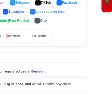
ram
Telegram
TikTok
Facebook
Suscriptor
Los robots de chat
uito [Para Prueba]
Otro
p
contacts
Discord
or registered users.
Register
.
u in tg
or
chat
, and we will resolve any issue.