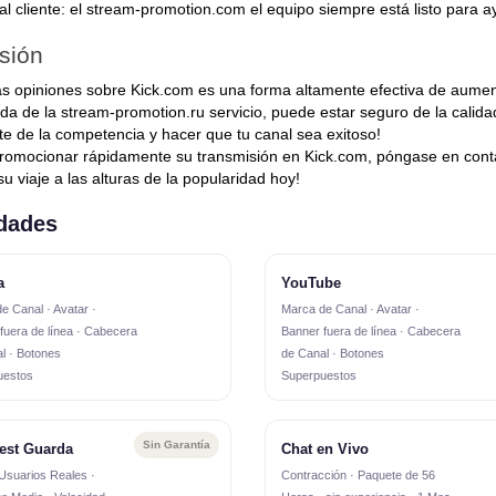
 al cliente: el stream-promotion.com el equipo siempre está listo para a
sión
as opiniones sobre Kick.com es una forma altamente efectiva de aumen
da de la stream-promotion.ru servicio, puede estar seguro de la calidad
rte de la competencia y hacer que tu canal sea exitoso!
romocionar rápidamente su transmisión en Kick.com, póngase en contac
u viaje a las alturas de la popularidad hoy!
dades
a
YouTube
e Canal · Avatar ·
Marca de Canal · Avatar ·
fuera de línea · Cabecera
Banner fuera de línea · Cabecera
l · Botones
de Canal · Botones
uestos
Superpuestos
Sin Garantía
rest Guarda
Chat en Vivo
· Usuarios Reales ·
Contracción · Paquete de 56