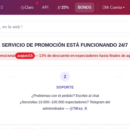
Claro
API
25%
BONOS
Mi Cuenta
 en la web !
 SERVICIO DE PROMOCIÓN ESTÁ FUNCIONANDO 24/7
omocional
august15
— 13% de descuento en espectadores hasta finales de a
2
SOPORTE
¿Problemas con el pedido? Escribe al chat
¿Necesitas 10.000–100.000 espectadores? Telegram del
administrador —
@TiKey_K