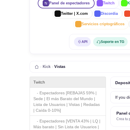
Panel de espectadores
Twitch
K
Twitter | X.com
Discordia
Servicios criptográficos
API
Soporte en TG
Kick
Vistas
Twitch
Deposit
- Espectadores [REBAJAS 59% |
If you d
Sede | El más Barato del Mundo |
Lista de Usuarios | Vistas | Redadas
| Caída 0-10%]
Panel 
Crea tu 
- Espectadores [VENTA 43% | LQ |
Más barato | Sin Lista de Usuarios |