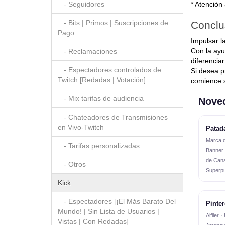
- Seguidores
* Atención
- Bits | Primos | Suscripciones de
Conclu
Pago
Impulsar l
Con la ayu
- Reclamaciones
diferencia
- Espectadores controlados de
Si desea p
Twitch [Redadas | Votación]
comience s
- Mix tarifas de audiencia
Nove
- Chateadores de Transmisiones
en Vivo-Twitch
Patad
Marca d
- Tarifas personalizadas
Banner 
de Cana
- Otros
Superp
Kick
- Espectadores [¡El Más Barato Del
Pinte
Mundo! | Sin Lista de Usuarios |
Alfiler 
Vistas | Con Redadas]