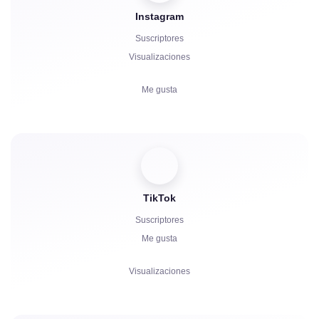
Instagram
Inicio del Bot
Suscriptores
Comentarios
Visualizaciones
Quejas
Me gusta
Estrellas
Comentarios
Compartidos
Espectadores
TikTok
Suscriptores
Me gusta
Visualizaciones
Comentarios