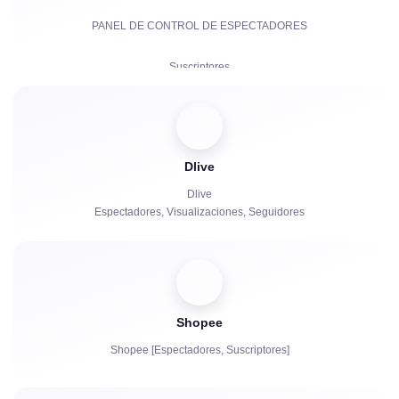
PANEL DE CONTROL DE ESPECTADORES
Suscriptores
Suscripciones de Pago | KICKs | Cuentas
Visualizaciones
Dlive
Bots de chat
Dlive
Espectadores, Visualizaciones, Seguidores
Shopee
Shopee [Espectadores, Suscriptores]