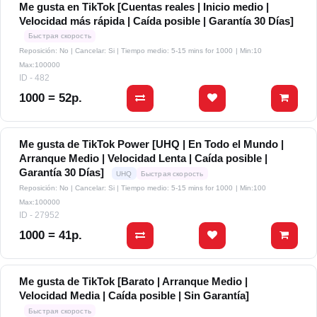
Me gusta en TikTok [Cuentas reales | Inicio medio |
Velocidad más rápida | Caída posible | Garantía 30 Días]
Быстрая скорость
Reposición: No | Cancelar: Si | Tiempo medio: 5-15 mins for 1000
| Min:10
Max:100000
ID - 482
1000 = 52р.
Me gusta de TikTok Power [UHQ | En Todo el Mundo |
Arranque Medio | Velocidad Lenta | Caída posible |
Garantía 30 Días]
UHQ
Быстрая скорость
Reposición: No | Cancelar: Si | Tiempo medio: 5-15 mins for 1000
| Min:100
Max:100000
ID - 27952
1000 = 41р.
Me gusta de TikTok [Barato | Arranque Medio |
Velocidad Media | Caída posible | Sin Garantía]
Быстрая скорость