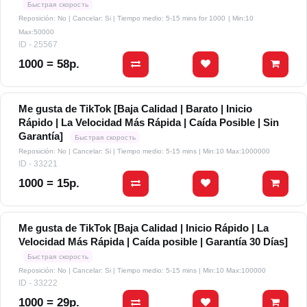
Быстрая скорость
Reposición: No | Cancelar: Si | Tiempo medio: 5-15 mins for 1000
| Min:10
Max:50000
ID - 25567
1000 = 58р.
Me gusta de TikTok [Baja Calidad | Barato | Inicio
Rápido | La Velocidad Más Rápida | Caída Posible | Sin
Garantía]
Быстрая скорость
Reposición: No | Cancelar: Si | Tiempo medio: 5-15 mins
| Min:10 Max:1000000
ID - 33221
1000 = 15р.
Me gusta de TikTok [Baja Calidad | Inicio Rápido | La
Velocidad Más Rápida | Caída posible | Garantía 30 Días]
Быстрая скорость
Reposición: No | Cancelar: Si | Tiempo medio: 5-15 mins
| Min:10 Max:100000
ID - 33222
1000 = 29р.