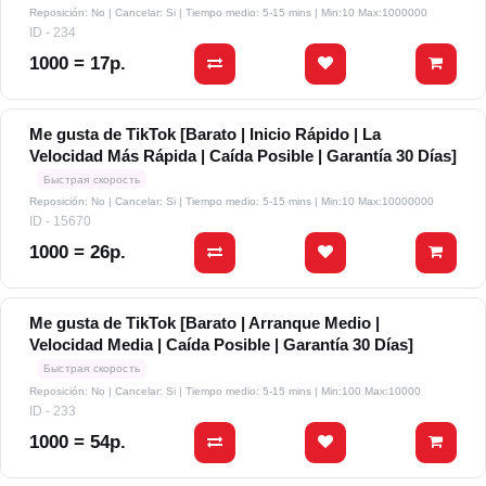
Reposición: No | Cancelar: Si | Tiempo medio: 5-15 mins
| Min:10 Max:1000000
ID - 234
1000 = 17р.
Me gusta de TikTok [Barato | Inicio Rápido | La
Velocidad Más Rápida | Caída Posible | Garantía 30 Días]
Быстрая скорость
Reposición: No | Cancelar: Si | Tiempo medio: 5-15 mins
| Min:10 Max:10000000
ID - 15670
1000 = 26р.
Me gusta de TikTok [Barato | Arranque Medio |
Velocidad Media | Caída Posible | Garantía 30 Días]
Быстрая скорость
Reposición: No | Cancelar: Si | Tiempo medio: 5-15 mins
| Min:100 Max:10000
ID - 233
1000 = 54р.