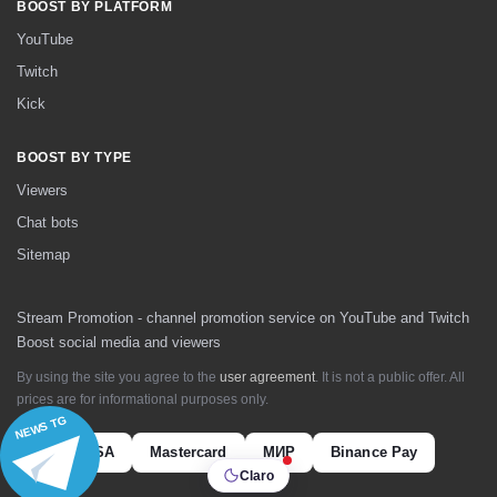
BOOST BY PLATFORM
YouTube
Twitch
Kick
BOOST BY TYPE
Viewers
Chat bots
Sitemap
Stream Promotion - channel promotion service on YouTube and Twitch
Boost social media and viewers
By using the site you agree to the
user agreement
. It is not a public offer. All
prices are for informational purposes only.
NEWS TG
VISA
Mastercard
МИР
Binance Pay
Claro