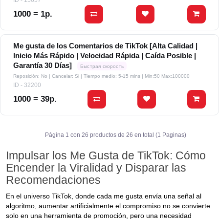
ID - 15657
1000 = 1р.
Me gusta de los Comentarios de TikTok [Alta Calidad |
Inicio Más Rápido | Velocidad Rápida | Caída Posible |
Garantía 30 Días]
Быстрая скорость
Reposición: No | Cancelar: Si | Tiempo medio: 5-15 mins
| Min:50 Max:100000
ID - 32200
1000 = 39р.
Página 1 con 26 productos de 26 en total (1 Paginas)
Impulsar los Me Gusta de TikTok: Cómo
Encender la Viralidad y Disparar las
Recomendaciones
En el universo TikTok, donde cada me gusta envía una señal al
algoritmo, aumentar artificialmente el compromiso no se convierte
solo en una herramienta de promoción, pero una necesidad