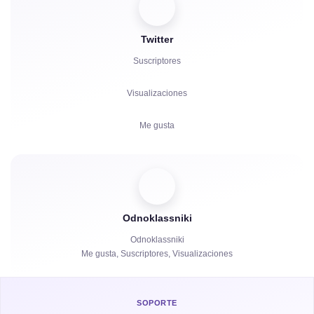
Reacciones
Twitter
Comentarios
Suscriptores
Compartidos
Visualizaciones
Quejas
Me gusta
Horas de Visualización
Comentarios
Espectadores
Odnoklassniki
Compartidos
Odnoklassniki
Me gusta, Suscriptores, Visualizaciones
Horas de Visualización
SOPORTE