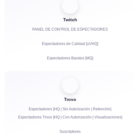
Suscriptores
Twitch
Horas de Visualización para YouTube
PANEL DE CONTROL DE ESPECTADORES
Compartidos
Espectadores de Calidad [uVHQ]
Comentarios
Espectadores Baratos [MQ]
Quejas
Visualizaciones
Seguidores
Trovo
Bits | Suscripciones de Pago | Primes
Espectadores [HQ | Sin Autorización | Retención]
Bots de chat
Espectadores Trovo [HQ | Con Autorización | Visualizaciones]
Comunicación en Vivo en el Chat
Suscriptores
Quejas