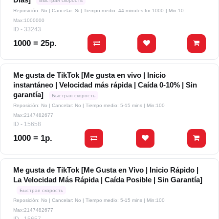
Быстрая скорость
Reposición: No | Cancelar: Si | Tiempo medio: 44 minutes for 1000
| Min:10
Max:1000000
ID - 33243
1000 = 25р.
Me gusta de TikTok [Me gusta en vivo | Inicio
instantáneo | Velocidad más rápida | Caída 0-10% | Sin
garantía]
Быстрая скорость
Reposición: No | Cancelar: No | Tiempo medio: 5-15 mins
| Min:100
Max:2147482677
ID - 15658
1000 = 1р.
Me gusta de TikTok [Me Gusta en Vivo | Inicio Rápido |
La Velocidad Más Rápida | Caída Posible | Sin Garantía]
Быстрая скорость
Reposición: No | Cancelar: No | Tiempo medio: 5-15 mins
| Min:100
Max:2147482677