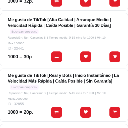
1000 = 32р.
Me gusta de TikTok [Alta Calidad | Arranque Medio |
Velocidad Rápida | Caída Posible | Garantía 30 Días]
Быстрая скорость
Reposición: No | Cancelar: Si | Tiempo medio: 5-15 mins for 1000
| Min:10
Max:100000
ID - 33441
1000 = 30р.
Me gusta de TikTok [Real y Bots | Inicio Instantáneo | La
Velocidad Más Rápida | Caída Posible | Sin Garantía]
Быстрая скорость
Reposición: No | Cancelar: Si | Tiempo medio: 5-15 mins for 1000
| Min:10
Max:10000000
ID - 32855
1000 = 20р.