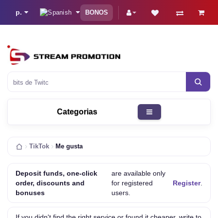
р.
BONOS
vis
Categorias
TikTok
Me gusta
Deposit funds, one-click
are available only
order, discounts and
for registered
Register
.
bonuses
users.
If you didn't find the right service or found it cheaper, write to