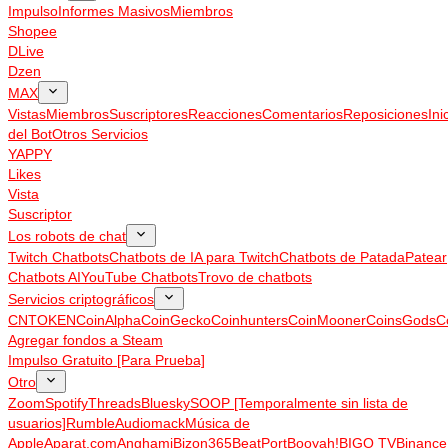
Impulso
Informes Masivos
Miembros
Shopee
DLive
Dzen
MAX
Vistas
Miembros
Suscriptores
Reacciones
Comentarios
Reposiciones
Ini
del Bot
Otros Servicios
YAPPY
Likes
Vista
Suscriptor
Los robots de chat
Twitch Chatbots
Chatbots de IA para Twitch
Chatbots de Patada
Patear
Chatbots AI
YouTube Chatbots
Trovo de chatbots
Servicios criptográficos
CNTOKEN
CoinAlpha
CoinGecko
Coinhunters
CoinMooner
CoinsGods
C
Agregar fondos a Steam
Impulso Gratuito [Para Prueba]
Otro
Zoom
Spotify
Threads
Bluesky
SOOP [Temporalmente sin lista de
usuarios]
Rumble
Audiomack
Música de
Apple
Aparat.com
Anghami
Bizon365
BeatPort
Booyah!
BIGO TV
Binance