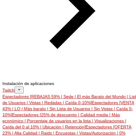
Instalación de aplicaciones
Twitch
Espectadores [REBAJAS 59% | Sede | El más Barato del Mundo | Lis
de Usuarios | Vistas | Redadas | Caída 0-10%]
Espectadores [VENTA
43% | LQ | Más barato | Sin Lista de Usuarios | Sin Vistas | Caída 0-
10%]
Espectadores [25% de descuento | Calidad media | Más
económico | Porcentaje de usuarios en la lista | Visualizaciones |
Caída del 0 al 10% | Ubicación | Retención]
Espectadores [OFERTA
23% | Alta Calidad | Raids | Encuestas | Vistas/Autorización | 0%