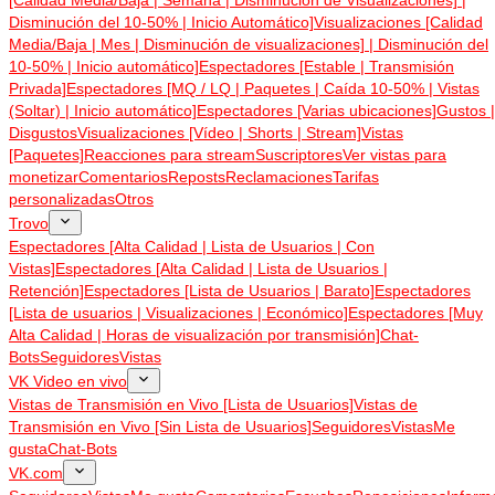
Disminución del 10-50% | Inicio Automático]
Visualizaciones [Calidad
Media/Baja | Mes | Disminución de visualizaciones] | Disminución del
10-50% | Inicio automático]
Espectadores [Estable | Transmisión
Privada]
Espectadores [MQ / LQ | Paquetes | Caída 10-50% | Vistas
(Soltar) | Inicio automático]
Espectadores [Varias ubicaciones]
Gustos |
Disgustos
Visualizaciones [Vídeo | Shorts | Stream]
Vistas
[Paquetes]
Reacciones para stream
Suscriptores
Ver vistas para
monetizar
Comentarios
Reposts
Reclamaciones
Tarifas
personalizadas
Otros
Trovo
Espectadores [Alta Calidad | Lista de Usuarios | Con
Vistas]
Espectadores [Alta Calidad | Lista de Usuarios |
Retención]
Espectadores [Lista de Usuarios | Barato]
Espectadores
[Lista de usuarios | Visualizaciones | Económico]
Espectadores [Muy
Alta Calidad | Horas de visualización por transmisión]
Chat-
Bots
Seguidores
Vistas
VK Video en vivo
Vistas de Transmisión en Vivo [Lista de Usuarios]
Vistas de
Transmisión en Vivo [Sin Lista de Usuarios]
Seguidores
Vistas
Me
gusta
Chat-Bots
VK.com