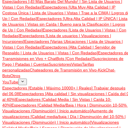
Espectadores [¡El Más Barato Del Mundo! | Sin Lista de Usuarios |
Vistas | Con Redadas]
Espectadores [Ulta Muy Alta Calidad | IP
Costosa Única | Lista de Usuarios | Vistas | Trae a la CIMA | Logros d
Up | Con Redadas]
Espectadores [Ultra Alta Calidad | IP ÚNICA | Lista
de Usuarios | Vistas sin Caída | Bueno para la Clasificación | Logros
de Up | Con Redadas]
Espectadores [Lista de Usuarios | Vistas | Con
Redadas]
Espectadores [Lista de usuarios | Visualizaciones |
Incursiones]
Espectadores [Varias Ubicaciones | Lista de Usuarios |
Vistas | Con Redadas]
Espectadores [Alta Calidad | Servidor de
Respaldo | Lista de Usuarios | Vistas | Con Redadas]
Espectadores d
Transmisiones en Vivo + ChatBots [Con Redadas]
Suscripciones de
Pago | Patadas | Cuentas
Suscriptores
Vistas
Tarifas
personalizadas
Chateadores de Transmisión en Vivo-Kick
Chat-
Bots
Otros
YouTube
Espectadores [Estable | Máximo 10000+ | Reales] Trabajar después
del 06.08
Espectadores [Alta calidad | Sin visualizaciones | Caída del 
al 40%]
Espectadores [Calidad Media | Sin Vistas | Caída 10-
40%]
Espectadores [Calidad Media/Baja | Hora | Disminución 10-50% 
Visualizaciones (Disminución) | Inicio automático]
Aumento de
visualizaciones [Calidad media/baja | Día | Disminución del 10-50% |
Visualizaciones (Disminución) | Inicio automático]
Visualizaciones
[Calidad Media/Baja | Semana | Disminución de Visualizaciones] |