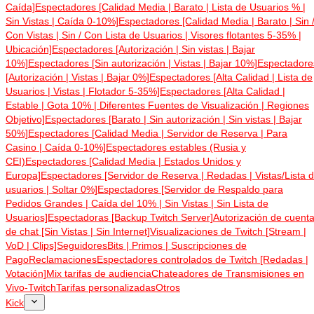
Caída]
Espectadores [Calidad Media | Barato | Lista de Usuarios % |
Sin Vistas | Caída 0-10%]
Espectadores [Calidad Media | Barato | Sin 
Con Vistas | Sin / Con Lista de Usuarios | Visores flotantes 5-35% |
Ubicación]
Espectadores [Autorización | Sin vistas | Bajar
10%]
Espectadores [Sin autorización | Vistas | Bajar 10%]
Espectadore
[Autorización | Vistas | Bajar 0%]
Espectadores [Alta Calidad | Lista de
Usuarios | Vistas | Flotador 5-35%]
Espectadores [Alta Calidad |
Estable | Gota 10% | Diferentes Fuentes de Visualización | Regiones
Objetivo]
Espectadores [Barato | Sin autorización | Sin vistas | Bajar
50%]
Espectadores [Calidad Media | Servidor de Reserva | Para
Casino | Caída 0-10%]
Espectadores estables (Rusia y
CEI)
Espectadores [Calidad Media | Estados Unidos y
Europa]
Espectadores [Servidor de Reserva | Redadas | Vistas/Lista 
usuarios | Soltar 0%]
Espectadores [Servidor de Respaldo para
Pedidos Grandes | Caída del 10% | Sin Vistas | Sin Lista de
Usuarios]
Espectadoras [Backup Twitch Server]
Autorización de cuent
de chat [Sin Vistas | Sin Internet]
Visualizaciones de Twitch [Stream |
VoD | Clips]
Seguidores
Bits | Primos | Suscripciones de
Pago
Reclamaciones
Espectadores controlados de Twitch [Redadas |
Votación]
Mix tarifas de audiencia
Chateadores de Transmisiones en
Vivo-Twitch
Tarifas personalizadas
Otros
Kick