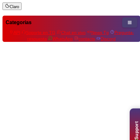
Claro
Categorias
API
Soporte en TG
Chat en vivo
News Tg
Pregunta-
respuesta
WhatsApp
contacts
Discord
Support