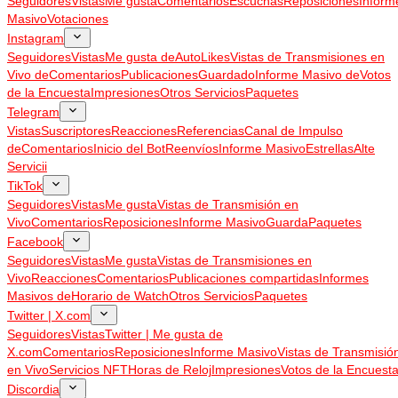
Seguidores
Vistas
Me gusta
Comentarios
Escuchas
Reposiciones
Inform
Masivo
Votaciones
Instagram
Seguidores
Vistas
Me gusta de
AutoLikes
Vistas de Transmisiones en
Vivo de
Comentarios
Publicaciones
Guardado
Informe Masivo de
Votos
de la Encuesta
Impresiones
Otros Servicios
Paquetes
Telegram
Vistas
Suscriptores
Reacciones
Referencias
Canal de Impulso
de
Comentarios
Inicio del Bot
Reenvíos
Informe Masivo
Estrellas
Alte
Servicii
TikTok
Seguidores
Vistas
Me gusta
Vistas de Transmisión en
Vivo
Comentarios
Reposiciones
Informe Masivo
Guarda
Paquetes
Facebook
Seguidores
Vistas
Me gusta
Vistas de Transmisiones en
Vivo
Reacciones
Comentarios
Publicaciones compartidas
Informes
Masivos de
Horario de Watch
Otros Servicios
Paquetes
Twitter | X.com
Seguidores
Vistas
Twitter | Me gusta de
X.com
Comentarios
Reposiciones
Informe Masivo
Vistas de Transmisió
en Vivo
Servicios NFT
Horas de Reloj
Impresiones
Votos de la Encuest
Discordia