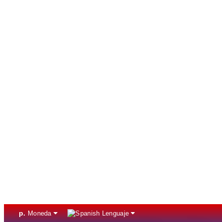
р.
Moneda
Lenguaje