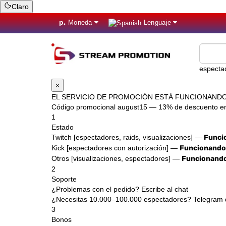
Claro
р.
Moneda
Lenguaje
especta
×
EL SERVICIO DE PROMOCIÓN ESTÁ FUNCIONANDO
Código promocional
august15
— 13% de descuento en 
1
Estado
Twitch [espectadores, raids, visualizaciones] —
Funci
Kick [espectadores con autorización] —
Funcionando
Otros [visualizaciones, espectadores] —
Funcionand
2
Soporte
¿Problemas con el pedido? Escribe al chat
¿Necesitas 10.000–100.000 espectadores? Telegram 
3
Bonos