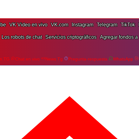
ube
VK Video en vivo
VK.com
Instagram
Telegram
TikTok
Los robots de chat
Servicios criptográficos
Agregar fondos a
en TG
Chat en vivo
News Tg
Pregunta-respuesta
WhatsApp