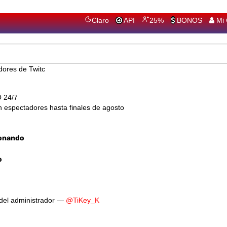
Claro
API
25%
BONOS
Mi
dores de Twitch
 24/7
espectadores hasta finales de agosto
onando
o
del administrador —
@TiKey_K