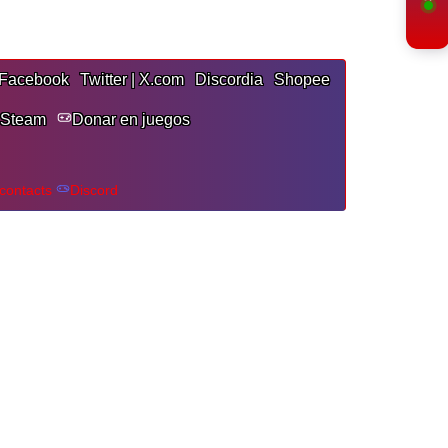
Facebook
Twitter | X.com
Discordia
Shopee
 Steam
Donar en juegos
contacts
Discord