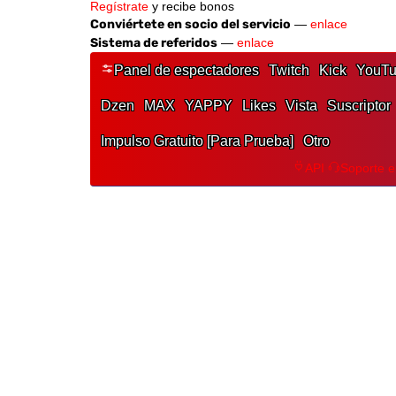
Regístrate
y recibe bonos
Conviértete en socio del servicio
—
enlace
Sistema de referidos
—
enlace
Panel de espectadores
Twitch
Kick
YouT
Dzen
MAX
YAPPY
Likes
Vista
Suscriptor
Impulso Gratuito [Para Prueba]
Otro
API
Soporte 