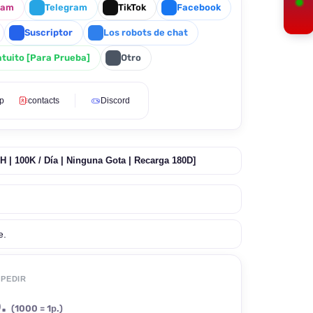
ram
Telegram
TikTok
Facebook
Suscriptor
Los robots de chat
tuito [Para Prueba]
Otro
p
contacts
Discord
 | 100K / Día | Ninguna Gota | Recarga 180D]
e.
 PEDIR
.
(1000 = 1р.)