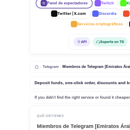
Panel de espectadores
Twitch
K
Twitter | X.com
Discordia
Servicios criptográficos
API
Soporte en TG
Telegram
Miembros de Telegram [Emiratos Árabe
Deposit funds, one-click order, discounts and 
If you didn't find the right service or found it cheaper
QUÉ OBTIENES
Miembros de Telegram [Emiratos Árab