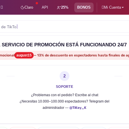
Claro
API
25%
BONOS
Mi Cuenta
s de TikTok
 SERVICIO DE PROMOCIÓN ESTÁ FUNCIONANDO 24/7
mocional
august15
— 13% de descuento en espectadores hasta finales de a
2
SOPORTE
¿Problemas con el pedido? Escribe al chat
¿Necesitas 10.000–100.000 espectadores? Telegram del
administrador —
@TiKey_K