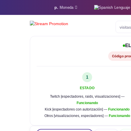
р.
Lenguaje
Moneda
visita
EL
Código pro
1
ESTADO
Twitch [espectadores, raids, visualizaciones] —
Funcionando
Kick [espectadores con autorización] —
Funcionando
Otros [visualizaciones, espectadores] —
Funcionando