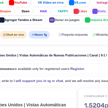
ick
YouTube
VK Video en vivo
VK.com
Instag
Shopee
Dzen
MAX
YAPPY
Likes
Vista
Agregar fondos a Steam
Donar en juegos
Impulso Gra
Chat en vivo
News Tg
Pregunta-respuesta
WhatsAp
s Unidos | Vistas Automáticas de Nuevas Publicaciones | Canal | 0-1 / H
bonuses
are available only for registered users.
Register
.
, write to
I will support you in tg
or
chat
, and we will resolve any issu
CONFIGURAR Y
1.5204р
es Unidos | Vistas Automáticas