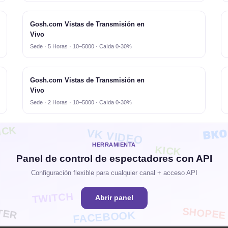
Gosh.com Vistas de Transmisión en
Vivo
Sede · 5 Horas · 10–5000 · Caída 0-30%
Gosh.com Vistas de Transmisión en
Vivo
Sede · 2 Horas · 10–5000 · Caída 0-30%
ВКО
ICK
VK VIDEO
HERRAMIENTA
KICK
Panel de control de espectadores con API
Configuración flexible para cualquier canal + acceso API
TWITCH
Abrir panel
TER
SHOPEE
FACEBOOK