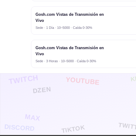
Gosh.com Vistas de Transmisión en
Vivo
Sede · 1 Día · 10–5000 · Caída 0-30%
Gosh.com Vistas de Transmisión en
Vivo
Sede · 3 Horas · 10–5000 · Caída 0-30%
TWITCH
K
YOUTUBE
DZEN
MAX
TWIT
DISCORD
TIKTOK