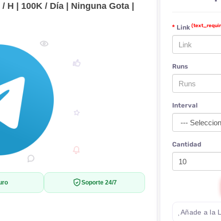
/ H | 100K / Día | Ninguna Gota |
(text_requi
Link
Runs
Interval
Cantidad
uro
Soporte 24/7
Añade a la 