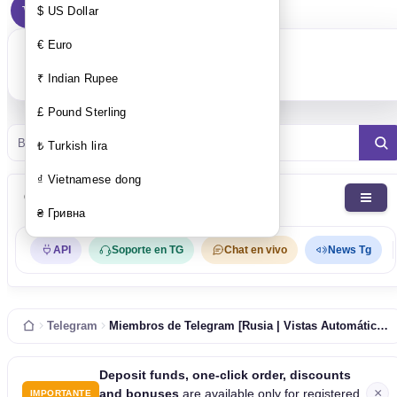
0р.
$ US Dollar
0 artículo(s) - 0р.
€ Euro
Tu carro esta vacío!
₹ Indian Rupee
£ Pound Sterling
Busca, en la web !
₺ Turkish lira
₫ Vietnamese dong
Categorias
₴ Гривна
API
Soporte en TG
Chat en vivo
News Tg
Telegram
Miembros de Telegram [Rusia | Vistas Automáticas de Nuevas Publicaciones | Canal | 0-1 / H | 100K / Día | Ninguna Gota | Recarga 60D]
Deposit funds, one-click order, discounts
×
and bonuses
are available only for registered
IMPORTANTE