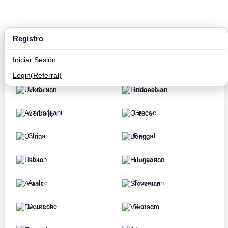
Registro
Russian
Hindi
Iniciar Sesión
English
Korean
Login(Referral)
Ukrainian
Indonesian
Azerbaijani
Greece
China
Bengal
Italian
Hungarian
Arabic
Slovenian
Deutsche
Vietnam