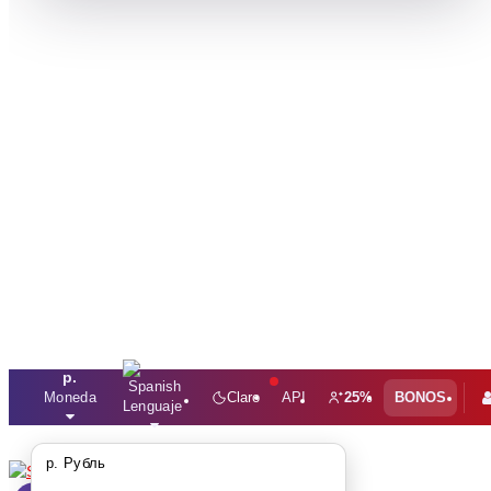
р.
Moneda
Claro
API
25%
BONOS
Lenguaje
р. Рубль
0