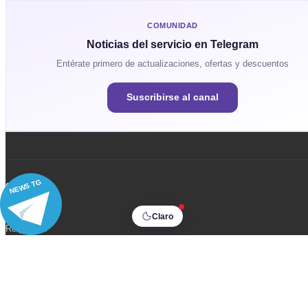
COMUNIDAD
Noticias del servicio en Telegram
Entérate primero de actualizaciones, ofertas y descuentos
Suscribirse al canal
NEWS TG
COMPANY
Contacts
Claro
Requisites
DOCUMENTS
User Agreement
Privacy Policy