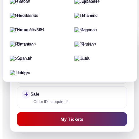
French
Japanase
Nederlands
Thailand
Português_BR
Nigerian
Romanian
Persian
Payment
Spanish
Urdu
Login is required!
Türkçe
Support
Sale
Order ID is required!
My Tickets