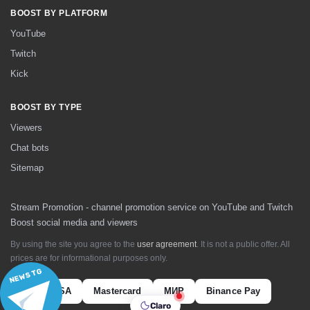
BOOST BY PLATFORM
YouTube
Twitch
Kick
BOOST BY TYPE
Viewers
Chat bots
Sitemap
Stream Promotion - channel promotion service on YouTube and Twitch
Boost social media and viewers
By using the site you agree to the
user agreement
. It is not a public offer. All
prices are for informational purposes only.
NEWS TG
VISA
Mastercard
МИР
Binance Pay
Claro