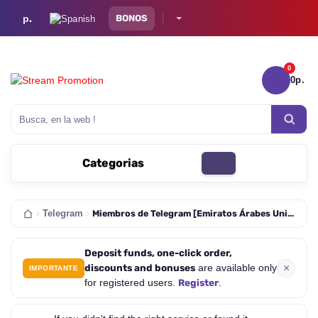
р.
BONOS
0
0р.
0 a
Busca, en la web !
Categorias
Miembros de Telegram [Emiratos Árabes Unidos | Vistas Automáticas de Nuevas Publicaciones | Canal | 0-1 / H | 100K / Día | Ninguna Gota | Recarga 7D]
Telegram
Deposit funds, one-click order,
×
discounts and bonuses
are available only
IMPORTANTE
Register
for registered users.
.