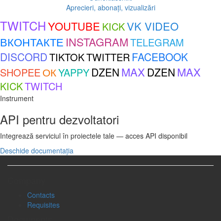
Aprecieri, abonați, vizualizări
TWITCH
YOUTUBE
VK VIDEO
KICK
ВКОНТАКТЕ
INSTAGRAM
TELEGRAM
DISCORD
FACEBOOK
TIKTOK
TWITTER
MAX
MAX
ОК
DZEN
DZEN
SHOPEE
YAPPY
KICK
TWITCH
Instrument
API pentru dezvoltatori
Integrează serviciul în proiectele tale — acces API disponibil
Deschide documentația
Company
Contacts
Requisites
Documents