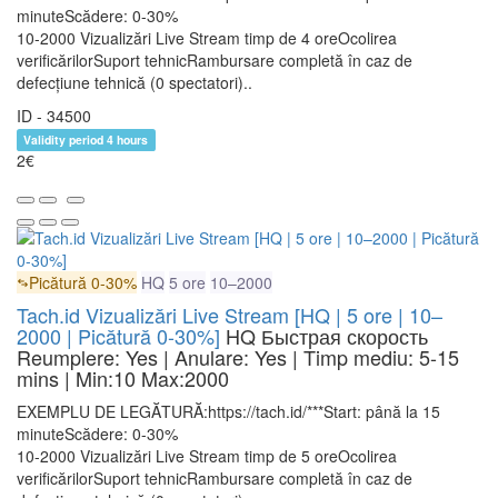
minuteScădere: 0-30%
10-2000 Vizualizări Live Stream timp de 4 oreOcolirea
verificărilorSuport tehnicRambursare completă în caz de
defecțiune tehnică (0 spectatori)..
ID - 34500
Validity period 4 hours
2€
Picătură 0-30%
HQ
5 ore
10–2000
Tach.id Vizualizări Live Stream [HQ | 5 ore | 10–
2000 | Picătură 0-30%]
HQ
Быстрая скорость
Reumplere: Yes | Anulare: Yes | Timp mediu: 5-15
mins
| Min:10 Max:2000
EXEMPLU DE LEGĂTURĂ:https://tach.id/***Start: până la 15
minuteScădere: 0-30%
10-2000 Vizualizări Live Stream timp de 5 oreOcolirea
verificărilorSuport tehnicRambursare completă în caz de