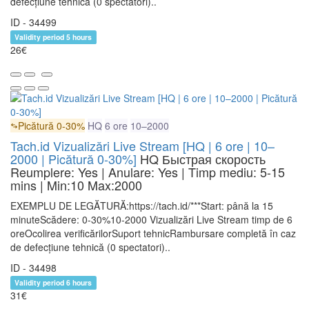
defecțiune tehnică (0 spectatori)..
ID - 34499
Validity period 5 hours
26€
Picătură 0-30%
HQ
6 ore
10–2000
Tach.id Vizualizări Live Stream [HQ | 6 ore | 10–
2000 | Picătură 0-30%]
HQ
Быстрая скорость
Reumplere: Yes | Anulare: Yes | Timp mediu: 5-15
mins
| Min:10 Max:2000
EXEMPLU DE LEGĂTURĂ:https://tach.id/***Start: până la 15
minuteScădere: 0-30%10-2000 Vizualizări Live Stream timp de 6
oreOcolirea verificărilorSuport tehnicRambursare completă în caz
de defecțiune tehnică (0 spectatori)..
ID - 34498
Validity period 6 hours
31€