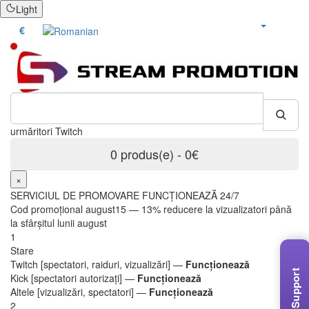
Light
bonusuri
€
urmă
0 produs(e) - 0€
×
SERVICIUL DE PROMOVARE FUNCȚIONEAZĂ 24/7
Cod promoțional
august15
— 13% reducere la vizualizatori până
la sfârșitul lunii august
1
Stare
Twitch [spectatori, raiduri, vizualizări] —
Funcționează
Support
Kick [spectatori autorizați] —
Funcționează
Altele [vizualizări, spectatori] —
Funcționează
2