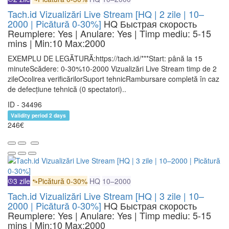
Tach.id Vizualizări Live Stream [HQ | 2 zile | 10–
2000 | Picătură 0-30%]
HQ
Быстрая скорость
Reumplere: Yes | Anulare: Yes | Timp mediu: 5-15
mins
| Min:10 Max:2000
EXEMPLU DE LEGĂTURĂ:https://tach.id/***Start: până la 15
minuteScădere: 0-30%10-2000 Vizualizări Live Stream timp de 2
zileOcolirea verificărilorSuport tehnicRambursare completă în caz
de defecțiune tehnică (0 spectatori)..
ID - 34496
Validity period 2 days
246€
3 zile
Picătură 0-30%
HQ
10–2000
Tach.id Vizualizări Live Stream [HQ | 3 zile | 10–
2000 | Picătură 0-30%]
HQ
Быстрая скорость
Reumplere: Yes | Anulare: Yes | Timp mediu: 5-15
mins
| Min:10 Max:2000