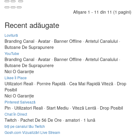
Afişare 1 - 11 din 11 (1 pagini)
Recent adăugate
Lovitură
Branding Canal · Avatar · Banner Offline · Antetul Canalului ·
Butoane De Suprapunere
YouTube
Branding Canal · Avatar · Banner Offline · Antetul Canalului ·
Butoane De Suprapunere
Nici O Garanție
Likee Îi Place
Utilizatori Reali · Pornire Rapidă · Cea Mai Rapidă Viteză · Drop
Posibil
Nici O Garanție
Pinterest Salvează
Pin · Utilizatori Reali · Start Mediu · Viteză Lentă · Drop Posibil
Chat În Direct
Twitch · Pachet De 56 De Ore · amatori · 1 lună
biți pe canalul tău Twitch
Gosh.com Vizualizări Live Stream