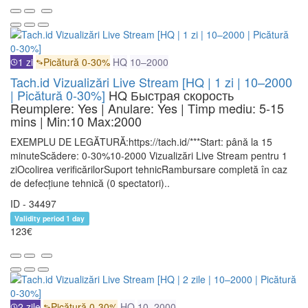
1 zi
Picătură 0-30%
HQ
10–2000
Tach.id Vizualizări Live Stream [HQ | 1 zi | 10–2000
| Picătură 0-30%]
HQ
Быстрая скорость
Reumplere: Yes | Anulare: Yes | Timp mediu: 5-15
mins
| Min:10 Max:2000
EXEMPLU DE LEGĂTURĂ:https://tach.id/***Start: până la 15
minuteScădere: 0-30%10-2000 Vizualizări Live Stream pentru 1
ziOcolirea verificărilorSuport tehnicRambursare completă în caz
de defecțiune tehnică (0 spectatori)..
ID - 34497
Validity period 1 day
123€
2 zile
Picătură 0-30%
HQ
10–2000