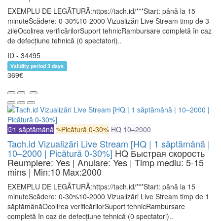
EXEMPLU DE LEGĂTURĂ:https://tach.id/***Start: până la 15
minuteScădere: 0-30%10-2000 Vizualizări Live Stream timp de 3
zileOcolirea verificărilorSuport tehnicRambursare completă în caz
de defecțiune tehnică (0 spectatori)..
ID - 34495
Validity period 3 days
369€
1 săptămână
Picătură 0-30%
HQ
10–2000
Tach.id Vizualizări Live Stream [HQ | 1 săptămână |
10–2000 | Picătură 0-30%]
HQ
Быстрая скорость
Reumplere: Yes | Anulare: Yes | Timp mediu: 5-15
mins
| Min:10 Max:2000
EXEMPLU DE LEGĂTURĂ:https://tach.id/***Start: până la 15
minuteScădere: 0-30%10-2000 Vizualizări Live Stream timp de 1
săptămânăOcolirea verificărilorSuport tehnicRambursare
completă în caz de defecțiune tehnică (0 spectatori)..