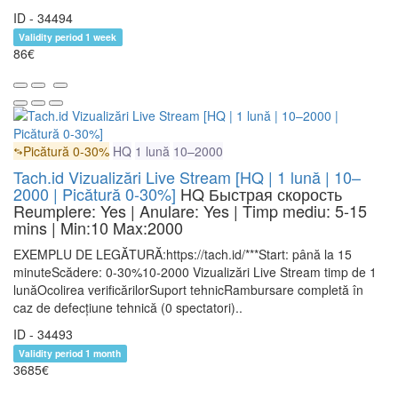
ID - 34494
Validity period 1 week
86€
Picătură 0-30%
HQ
1 lună
10–2000
Tach.id Vizualizări Live Stream [HQ | 1 lună | 10–
2000 | Picătură 0-30%]
HQ
Быстрая скорость
Reumplere: Yes | Anulare: Yes | Timp mediu: 5-15
mins
| Min:10 Max:2000
EXEMPLU DE LEGĂTURĂ:https://tach.id/***Start: până la 15
minuteScădere: 0-30%10-2000 Vizualizări Live Stream timp de 1
lunăOcolirea verificărilorSuport tehnicRambursare completă în
caz de defecțiune tehnică (0 spectatori)..
ID - 34493
Validity period 1 month
3685€