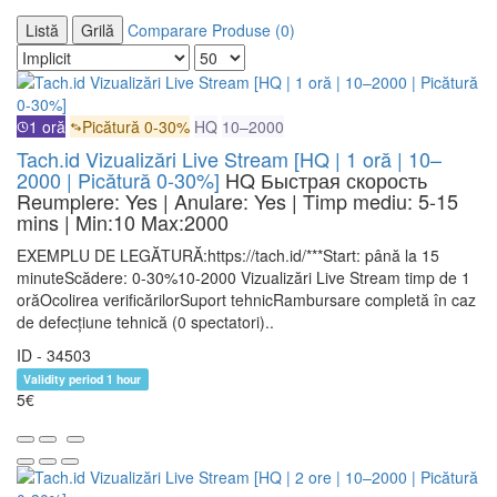
Listă
Grilă
Comparare Produse (0)
1 oră
Picătură 0-30%
HQ
10–2000
Tach.id Vizualizări Live Stream [HQ | 1 oră | 10–
2000 | Picătură 0-30%]
HQ
Быстрая скорость
Reumplere: Yes | Anulare: Yes | Timp mediu: 5-15
mins
| Min:10 Max:2000
EXEMPLU DE LEGĂTURĂ:https://tach.id/***Start: până la 15
minuteScădere: 0-30%10-2000 Vizualizări Live Stream timp de 1
orăOcolirea verificărilorSuport tehnicRambursare completă în caz
de defecțiune tehnică (0 spectatori)..
ID - 34503
Validity period 1 hour
5€