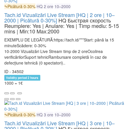
Picătură 0-30%
HQ
2 ore
10–2000
Tach.id Vizualizări Live Stream [HQ | 2 ore | 10–
2000 | Picătură 0-30%]
HQ
Быстрая скорость
Reumplere: Yes | Anulare: Yes | Timp mediu: 5-15
mins
| Min:10 Max:2000
EXEMPLU DE LEGĂTURĂ:https://tach.id/***Start: până la 15
minuteScădere: 0-30%
10-2000 Vizualizări Live Stream timp de 2 oreOcolirea
verificărilorSuport tehnicRambursare completă în caz de
defecțiune tehnică (0 spectatori)..
ID - 34502
Validity period 2 hours
1000 = 1€
Picătură 0-30%
HQ
3 ore
10–2000
Tach.id Vizualizări Live Stream [HQ | 3 ore | 10–
2000 | Picătură 0-30%]
HQ
Быстрая скорость