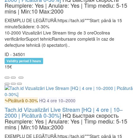
Reumplere: Yes | Anulare: Yes | Timp mediu: 5-15
mins
| Min:10 Max:2000
EXEMPLU DE LEGĂTURĂ:https://tach.id/***Start: până la 15
minuteScădere: 0-30%
10-2000 Vizualizări Live Stream timp de 3 oreOcolirea
verificărilorSuport tehnicRambursare completă în caz de
defecțiune tehnică (0 spectatori)..
ID - 34501
Validity period 3 hours
15€
Picătură 0-30%
HQ
4 ore
10–2000
Tach.id Vizualizări Live Stream [HQ | 4 ore | 10–
2000 | Picătură 0-30%]
HQ
Быстрая скорость
Reumplere: Yes | Anulare: Yes | Timp mediu: 5-15
mins
| Min:10 Max:2000
EXEMPLU DE LEGĂTURĂ:https://tach.id/***Start: până la 15