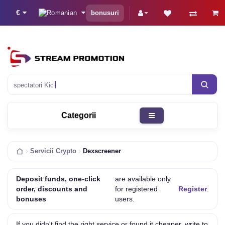
€
bonusuri
Categorii
Servicii Crypto
Dexscreener
Deposit funds, one-click
are available only
order, discounts and
for registered
Register
.
bonuses
users.
If you didn't find the right service or found it cheaper, write to