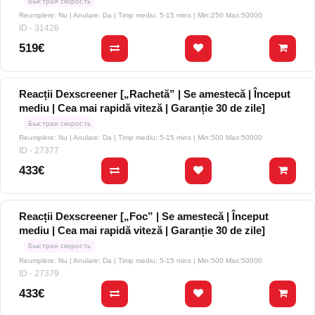
Быстрая скорость
Reumplere: Nu | Anulare: Da | Timp mediu: 5-15 mins
| Min:250 Max:50000
ID - 31426
519€
Reacții Dexscreener [„Rachetă” | Se amestecă | Început
mediu | Cea mai rapidă viteză | Garanție 30 de zile]
Быстрая скорость
Reumplere: Nu | Anulare: Da | Timp mediu: 5-15 mins
| Min:500 Max:50000
ID - 27377
433€
Reacții Dexscreener [„Foc” | Se amestecă | Început
mediu | Cea mai rapidă viteză | Garanție 30 de zile]
Быстрая скорость
Reumplere: Nu | Anulare: Da | Timp mediu: 5-15 mins
| Min:500 Max:50000
ID - 27379
433€