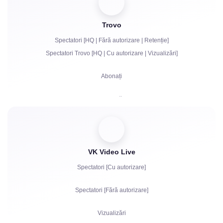
Urmăritori
Trovo
Bits | Abonamente plătite | Primes
Spectatori [HQ | Fără autorizare | Retenție]
Roboți de chat
Spectatori Trovo [HQ | Cu autorizare | Vizualizări]
Comunicare live în chat
Abonați
Plângeri
Vizualizări
Autorizare cont în chat
VK Video Live
Spectatori [Cu autorizare]
Spectatori [Fără autorizare]
Vizualizări