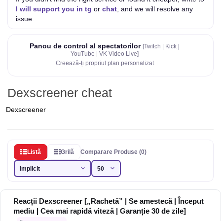
I will support you in tg
or
chat
, and we will resolve any
issue.
Panou de control al spectatorilor
[Twitch | Kick |
YouTube | VK Video Live]
Creează-ți propriul plan personalizat
Dexscreener cheat
Dexscreener
Listă
Grilă
Comparare Produse (0)
Reacții Dexscreener [„Rachetă” | Se amestecă | Început
mediu | Cea mai rapidă viteză | Garanție 30 de zile]