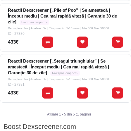
Reacții Dexscreener [„Pile of Poo” | Se amestecă |
Început mediu | Cea mai rapidă viteză | Garanție 30 de
zile]
Быстрая скорость
Reumplere: Nu | Anulare: Da | Timp mediu: 5-15 mins
| Min:500 Max:50000
ID - 27380
433€
Reacții Dexscreener [„Steagul triunghiular” | Se
amestecă | Început mediu | Cea mai rapidă viteză |
Garanție 30 de zile]
Быстрая скорость
Reumplere: Nu | Anulare: Da | Timp mediu: 5-15 mins
| Min:500 Max:50000
ID - 27381
433€
Afişare 1 - 5 din 5 (1 pagini)
Boost Dexscreener.com