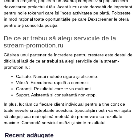
Datorită creșterii, poți crea un avantaj competitiv și poți accelera
dezvoltarea proiectului tău. Acest lucru este deosebit de important
pentru noile tokenuri care își încep activitatea pe piață. Folosește
în mod rațional toate oportunitățile pe care Dexscreener le oferă
pentru a-ți consolida poziția.
De ce ar trebui să alegi serviciile de la
stream-promotion.ru
Găsirea unui partener de încredere pentru creștere este destul de
dificilă și iată de ce ar trebui să alegi serviciile de la stream-
promotion.ru:
Calitate. Numai metode sigure și eficiente.
Viteză. Executarea rapidă a comenzii.
Garanții. Rezultatul care te va mulțumi.
Suport. Asistență și consultanță non-stop.
În plus, lucrăm cu fiecare client individual pentru a ține cont de
toate nevoile și așteptările acestuia. Specialiștii noștri vă vor ajuta
să alegeți cea mai optimă metodă de promovare cu rezultate
maxime. Comandă serviciul astăzi și simte rezultatul!
Recent adăugate