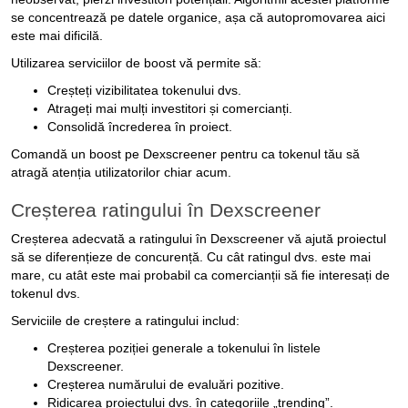
se concentrează pe datele organice, așa că autopromovarea aici
este mai dificilă.
Utilizarea serviciilor de boost vă permite să:
Creșteți vizibilitatea tokenului dvs.
Atrageți mai mulți investitori și comercianți.
Consolidă încrederea în proiect.
Comandă un boost pe Dexscreener pentru ca tokenul tău să
atragă atenția utilizatorilor chiar acum.
Creșterea ratingului în Dexscreener
Creșterea adecvată a ratingului în Dexscreener vă ajută proiectul
să se diferențieze de concurență. Cu cât ratingul dvs. este mai
mare, cu atât este mai probabil ca comercianții să fie interesați de
tokenul dvs.
Serviciile de creștere a ratingului includ:
Creșterea poziției generale a tokenului în listele
Dexscreener.
Creșterea numărului de evaluări pozitive.
Ridicarea proiectului dvs. în categoriile „trending”.