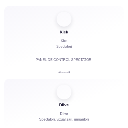
Abonați
Aprecieri
Roboți de chat
Kick
Kick
Spectatori
PANEL DE CONTROL SPECTATORI
Abonați
Abonamente plătite | KICKs | Conturi
Vizualizări
Dlive
Roboți de chat
Dlive
Spectatori, vizualizări, urmăritori