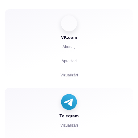
VK.com
Abonați
Aprecieri
Vizualizări
Comentarii
Voturi
Telegram
Ascultări
Vizualizări
Plângeri