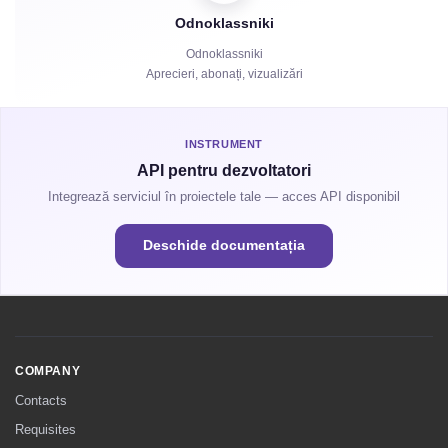
Odnoklassniki
Distribuiri
Odnoklassniki
Aprecieri, abonați, vizualizări
Ore de vizionare
INSTRUMENT
API pentru dezvoltatori
Integrează serviciul în proiectele tale — acces API disponibil
Deschide documentația
COMPANY
Contacts
Requisites