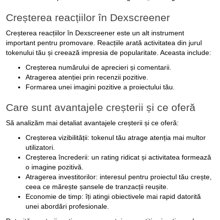
Creșterea reacțiilor în Dexscreener
Creșterea reacțiilor în Dexscreener este un alt instrument
important pentru promovare. Reacțiile arată activitatea din jurul
tokenului tău și creează impresia de popularitate. Aceasta include:
Creșterea numărului de aprecieri și comentarii.
Atragerea atenției prin recenzii pozitive.
Formarea unei imagini pozitive a proiectului tău.
Care sunt avantajele creșterii și ce oferă
Să analizăm mai detaliat avantajele creșterii și ce oferă:
Creșterea vizibilității: tokenul tău atrage atenția mai multor
utilizatori.
Creșterea încrederii: un rating ridicat și activitatea formează
o imagine pozitivă.
Atragerea investitorilor: interesul pentru proiectul tău crește,
ceea ce mărește șansele de tranzacții reușite.
Economie de timp: îți atingi obiectivele mai rapid datorită
unei abordări profesionale.