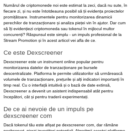
Numărul de criptomonede noi este estimat la zeci, dacă nu sute, în
fiecare zi, și nu este întotdeauna posibil să ții evidența proiectelor
promițătoare. Instrumentele pentru monitorizarea dinamicii
perechilor de tranzacționare și analiza pieței vin în ajutor. Dar cum
să îți evidențiezi criptomoneda sau tokenul în mijlocul multor
concurenți? Răspunsul este simplu - un impuls profesional de la
Stream Promotion și în acest articol vei afla de ce.
Ce este Dexscreener
Dexscreener este un instrument online popular pentru
monitorizarea datelor de tranzacționare pe bursele
descentralizate. Platforma le permite utilizatorilor să urmărească
volumele de tranzacționare, prețurile și alți indicatori importanți în
timp real. Cu o interfață intuitivă și o bază de date extinsă,
Dexscreener a devenit un asistent indispensabil atât pentru
începători, cât și pentru traderii experimentați.
De ce ai nevoie de un impuls pe
dexscreener com
Dacă tokenul tău este afișat pe dexscreener com, dar rămâne
neobservat, pierzi investitori potențiali. Algoritmii acestei platforme