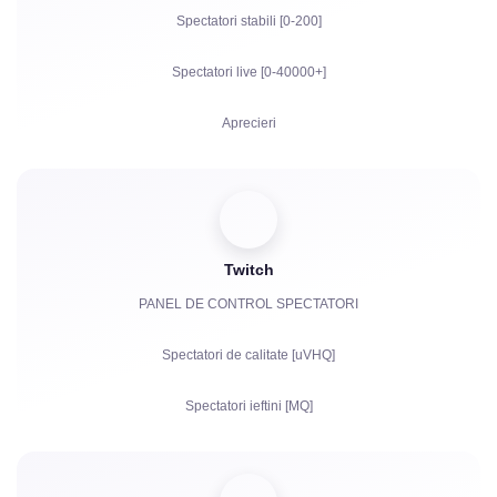
Spectatori stabili [0-200]
Spectatori live [0-40000+]
Aprecieri
Vizualizări
Abonați
Twitch
Ore de vizionare pentru YouTube
PANEL DE CONTROL SPECTATORI
Distribuiri
Spectatori de calitate [uVHQ]
Comentarii
Spectatori ieftini [MQ]
Plângeri
Vizualizări