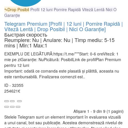
Drop Posibil
Profil
12 luni
Pornire Rapidă
Viteză Lentă
Nici O
Garanție
Telegram Premium [Profil | 12 luni | Pornire Rapidă |
Viteză Lentă | Drop Posibil | Nici O Garanție]
Быстрая скорость
Reumplere: Nu | Anulare: Nu | Timp mediu: 5-15
mins
| Min:1 Max:1
EXEMPLU DE LEGĂTURĂ:https://t.me/***Start: 0-6 oreViteză: 1
mie pe ziGaranție: NuPicătură: PosibilLink de profilPlan Premium
pentru 12 luni
Important: odată ce comanda este plasată și plătită, aceasta nu
este rambursabilă. Finalizarea comenzii est..
ID - 32355
254621€
Afişare 1 - 9 din 9 (1 pagini)
Stelele Telegram sunt un element important în evaluarea vizuală
a unui canal, bot sau publicație. Acestea demonstrează nivelul de