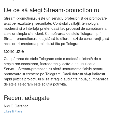
De ce să alegi Stream-promotion.ru
Stream-promotion.ru este un serviciu profesionist de promovare
axat pe rezultate și securitate. Controlul calității, tehnologia
modernă și o interfață prietenoasă fac procesul de cumpărare a
stelelor simplu și eficient. Cumpărarea de stele Telegram prin
Stream-promotion.ru te ajută să te diferențiezi de concurenți și să
accelerezi creșterea proiectului tău pe Telegram.
Concluzie
Cumpărarea de stele Telegram este o metodă eficientă de a
crește recunoașterea, încrederea și activitatea unui canal.
Serviciul Stream-promotion.ru oferă instrumente fiabile pentru
promovare și creștere pe Telegram. Dacă dorești să-ți întărești
rapid poziția proiectului și să atragi o audiență nouă, cumpărarea
de stele Telegram este soluția potrivită.
Recent adăugate
Nici O Garanție
Likee Îi Place