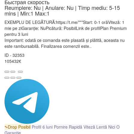
Быстрая скорость
Reumplere: Nu | Anulare: Nu | Timp mediu: 5-15
mins
| Min:1 Max:1
EXEMPLU DE LEGĂTURĂ:https://t.me/***Start: 0-1 orăViteză: 1
mie pe ziGaranție: NuPicătură: PosibilLink de profilPlan Premium
pentru 3 luni
Important: odată ce comanda este plasată și plătită, aceasta nu
este rambursabilă. Finalizarea comenzii este..
ID - 32353
105432€
Drop Posibil
Profil
6 luni
Pornire Rapidă
Viteză Lentă
Nici O
Garanție