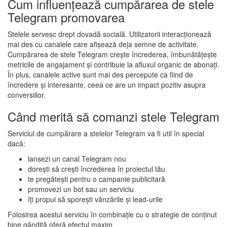
Cum influențează cumpărarea de stele
Telegram promovarea
Stelele servesc drept dovadă socială. Utilizatorii interacționează
mai des cu canalele care afișează deja semne de activitate.
Cumpărarea de stele Telegram crește încrederea, îmbunătățește
metricile de angajament și contribuie la afluxul organic de abonați.
În plus, canalele active sunt mai des percepute ca fiind de
încredere și interesante, ceea ce are un impact pozitiv asupra
conversiilor.
Când merită să comanzi stele Telegram
Serviciul de cumpărare a stelelor Telegram va fi util în special
dacă:
lansezi un canal Telegram nou
dorești să crești încrederea în proiectul tău
te pregătești pentru o campanie publicitară
promovezi un bot sau un serviciu
îți propui să sporești vânzările și lead-urile
Folosirea acestui serviciu în combinație cu o strategie de conținut
bine gândită oferă efectul maxim.