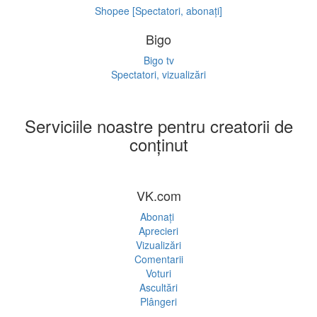
Shopee [Spectatori, abonați]
Bigo
Bigo tv
Spectatori, vizualizări
Serviciile noastre pentru creatorii de
conținut
VK.com
Abonați
Aprecieri
Vizualizări
Comentarii
Voturi
Ascultări
Plângeri