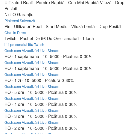
Utilizatori Reali · Pornire Rapidă · Cea Mai Rapidă Viteză · Drop
Posibil
Nici O Garanție
Pinterest Salvează
Pin · Utilizatori Reali · Start Mediu · Viteză Lentă · Drop Posibil
Chat În Direct
Twitch · Pachet De 56 De Ore · amatori · 1 lună
biți pe canalul tău Twitch
Gosh.com Vizualizări Live Stream
HQ · 1 săptămână · 10–5000 · Picătură 0-30%
Gosh.com Vizualizări Live Stream
HQ · 1 săptămână · 10–5000 · Picătură 0-30%
Gosh.com Vizualizări Live Stream
HQ · 1 zi · 10–5000 · Picătură 0-30%
Gosh.com Vizualizări Live Stream
HQ · 5 ore · 10–5000 · Picătură 0-30%
Gosh.com Vizualizări Live Stream
HQ · 4 ore · 10–5000 · Picătură 0-30%
Gosh.com Vizualizări Live Stream
HQ · 3 ore · 10–5000 · Picătură 0-30%
Gosh.com Vizualizări Live Stream
HQ · 2 ore · 10–5000 · Picătură 0-30%