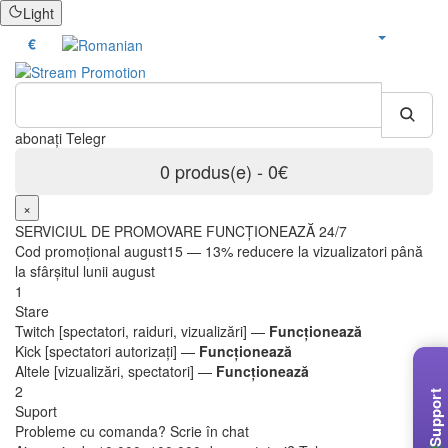
Light
bonusuri
€
abonați Telegram
0 produs(e) - 0€
×
SERVICIUL DE PROMOVARE FUNCȚIONEAZĂ 24/7
Cod promoțional
august15
— 13% reducere la vizualizatori până
la sfârșitul lunii august
1
Stare
Twitch [spectatori, raiduri, vizualizări] —
Funcționează
Kick [spectatori autorizați] —
Funcționează
Altele [vizualizări, spectatori] —
Funcționează
2
Support
Suport
Probleme cu comanda? Scrie în chat