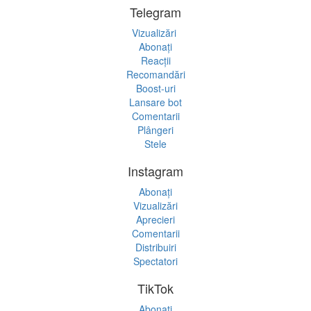
Telegram
Vizualizări
Abonați
Reacții
Recomandări
Boost-uri
Lansare bot
Comentarii
Plângeri
Stele
Instagram
Abonați
Vizualizări
Aprecieri
Comentarii
Distribuiri
Spectatori
TikTok
Abonați