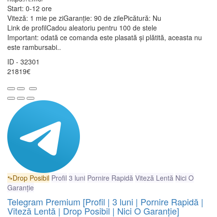
Start: 0-12 ore
Viteză: 1 mie pe ziGaranție: 90 de zilePicătură: Nu
Link de profilCadou aleatoriu pentru 100 de stele
Important: odată ce comanda este plasată și plătită, aceasta nu
este rambursabi..
ID - 32301
21819€
Drop Posibil
Profil
3 luni
Pornire Rapidă
Viteză Lentă
Nici O
Garanție
Telegram Premium [Profil | 3 luni | Pornire Rapidă |
Viteză Lentă | Drop Posibil | Nici O Garanție]