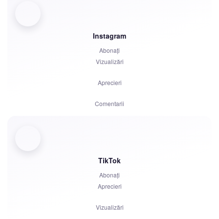
Boost-uri
Lansare bot
Instagram
Abonați
Comentarii
Vizualizări
Plângeri
Aprecieri
Stele
Comentarii
Distribuiri
Spectatori
TikTok
Abonați
Aprecieri
Vizualizări