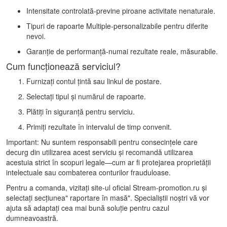
Intensitate controlată-previne piroane activitate nenaturale.
Tipuri de rapoarte Multiple-personalizabile pentru diferite
nevoi.
Garanție de performanță-numai rezultate reale, măsurabile.
Cum funcționează serviciul?
Furnizați contul țintă sau linkul de postare.
Selectați tipul și numărul de rapoarte.
Plătiți în siguranță pentru serviciu.
Primiți rezultate în intervalul de timp convenit.
Important: Nu suntem responsabili pentru consecințele care
decurg din utilizarea acest serviciu și recomandă utilizarea
acestuia strict în scopuri legale—cum ar fi protejarea proprietății
intelectuale sau combaterea conturilor frauduloase.
Pentru a comanda, vizitați site-ul oficial Stream-promotion.ru și
selectați secțiunea" raportare în masă". Specialiștii noștri vă vor
ajuta să adaptați cea mai bună soluție pentru cazul
dumneavoastră.