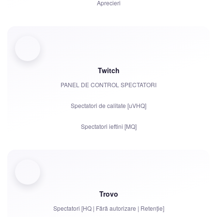
Aprecieri
Vizualizări
Abonați
Ore de vizionare pentru YouTube
Twitch
PANEL DE CONTROL SPECTATORI
Distribuiri
Spectatori de calitate [uVHQ]
Comentarii
Spectatori ieftini [MQ]
Plângeri
Vizualizări
Urmăritori
Bits | Abonamente plătite | Primes
Trovo
Roboți de chat
Spectatori [HQ | Fără autorizare | Retenție]
Comunicare live în chat