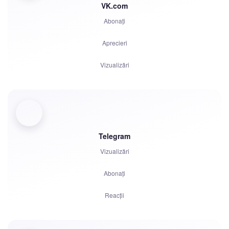
VK.com
Abonați
Aprecieri
Vizualizări
Comentarii
Voturi
Ascultări
Telegram
Vizualizări
Plângeri
Abonați
Reacții
Recomandări