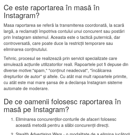
Ce este raportarea în masă în
Instagram?
Masa raportarea se referă la transmiterea coordonată, la scară
largă, a reclamații împotriva contului unui concurent sau postări
prin Instagram sistemul. Aceasta este o tactică puternică, dar
controversată, care poate duce la restricții temporare sau
eliminarea conținutului.
Tehnic, procesul se realizează prin servicii specializate care
simulează acțiunile utilizatorilor reali. Rapoartele pot fi depuse din
diverse motive:"spam," "conținut neadecvat", "încălcarea
drepturilor de autor" și altele. Cu atât mai mult rapoartele primite,
cu atât este mai mare șansa de a declanșa Instagram sisteme
automate de moderare.
De ce oamenii folosesc raportarea în
masă pe Instagram?
Eliminarea concurenților-conturile de afaceri folosesc
această metodă pentru a slăbi concurenții direcți.
Stealth Advertising Wars - o modalitate de a elimina jucătorii