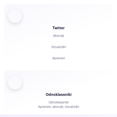
Spectatori
Reacții
Comentarii
Twitter
Abonați
Distribuiri
Vizualizări
Plângeri
Aprecieri
Ore de vizionare
Comentarii
Spectatori
Distribuiri
Odnoklassniki
Odnoklassniki
Ore de vizionare
Aprecieri, abonați, vizualizări