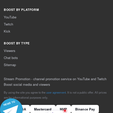
BOOST BY PLATFORM
YouTube
Twitch
Kick
BOOST BY TYPE
Viewers
Chat bots
Sitemap
Stream Promotion - channel promotion service on YouTube and Twitch
Boost social media and viewers
By using the site you agree to the
user agreement
. It is not a public offer. All prices
are for informational purposes only.
NEWS TG
VISA
Mastercard
МИР
Binance Pay