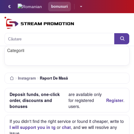
€
bonusuri
Căutare
Categorii
Instagram
Raport De Masă
Deposit funds, one-click
are available only
order, discounts and
for registered
Register
.
bonuses
users.
If you didn't find the right service or found it cheaper, write to
I will support you in tg
or
chat
, and we will resolve any
issue.