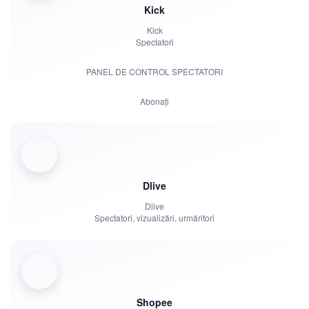
Kick
Kick
Spectatori
PANEL DE CONTROL SPECTATORI
Abonați
Abonamente plătite | KICKs | Conturi
Vizualizări
Dlive
Roboți de chat
Dlive
Spectatori, vizualizări, urmăritori
Shopee