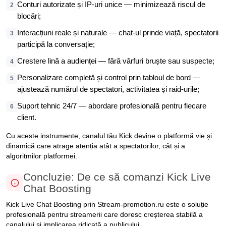
Conturi autorizate și IP-uri unice — minimizează riscul de
2
blocări;
Interacțiuni reale și naturale — chat-ul prinde viață, spectatorii
3
participă la conversație;
Crestere lină a audienței — fără vârfuri bruște sau suspecte;
4
Personalizare completă și control prin tabloul de bord —
5
ajustează numărul de spectatori, activitatea și raid-urile;
Suport tehnic 24/7 — abordare profesională pentru fiecare
6
client.
Cu aceste instrumente, canalul tău Kick devine o platformă vie și
dinamică care atrage atenția atât a spectatorilor, cât și a
algoritmilor platformei.
Concluzie: De ce să comanzi Kick Live
Chat Boosting
Kick Live Chat Boosting prin Stream-promotion.ru este o soluție
profesională pentru streamerii care doresc creșterea stabilă a
canalului și implicarea ridicată a publicului.