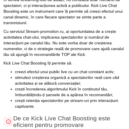
spectatori, ci și interacțiunea activă a publicului. Kick Live Chat
Boosting este un instrument care îți permite să creezi efectul unui
canal dinamic, în care fiecare spectator se simte parte a
transmisiunii.
Cu serviciul Stream-promotion.ru, ai oportunitatea de a crește
activitatea chat-ului, implicarea spectatorilor și numărul de
interacțiuni pe canalul tău. Nu este vorba doar de creșterea
numerelor, ci de o strategie reală de promovare care ajută canalul
tău să ajungă în recomandările TOP ale Kick.
Kick Live Chat Boosting îți permite să:
creezi efectul unui public live cu un chat constant activ;
stimulezi creșterea organică a spectatorilor reali care văd
activitatea și se alătură conversației;
crești încrederea algoritmului Kick în conținutul tău,
îmbunătățindu-ți șansele de a apărea în recomandări;
crești retenția spectatorilor pe stream-uri prin interacțiuni
captivante.
De ce Kick Live Chat Boosting este
eficient pentru promovare