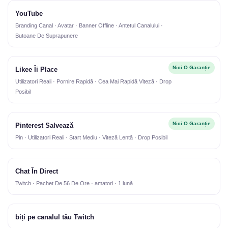
YouTube
Branding Canal · Avatar · Banner Offline · Antetul Canalului ·
Butoane De Suprapunere
Nici O Garanție
Likee Îi Place
Utilizatori Reali · Pornire Rapidă · Cea Mai Rapidă Viteză · Drop
Posibil
Nici O Garanție
Pinterest Salvează
Pin · Utilizatori Reali · Start Mediu · Viteză Lentă · Drop Posibil
Chat În Direct
Twitch · Pachet De 56 De Ore · amatori · 1 lună
biți pe canalul tău Twitch