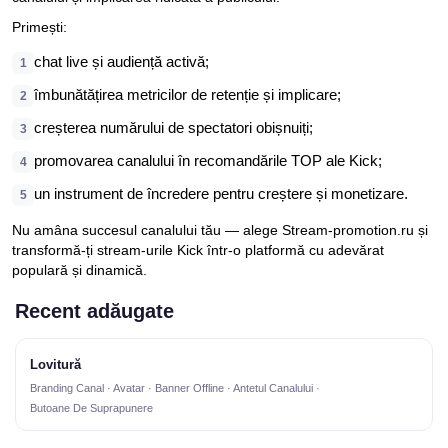
Primești:
chat live și audiență activă;
1
îmbunătățirea metricilor de retenție și implicare;
2
creșterea numărului de spectatori obișnuiți;
3
promovarea canalului în recomandările TOP ale Kick;
4
un instrument de încredere pentru creștere și monetizare.
5
Nu amâna succesul canalului tău — alege Stream-promotion.ru și
transformă-ți stream-urile Kick într-o platformă cu adevărat
populară și dinamică.
Recent adăugate
Lovitură
Branding Canal · Avatar · Banner Offline · Antetul Canalului ·
Butoane De Suprapunere