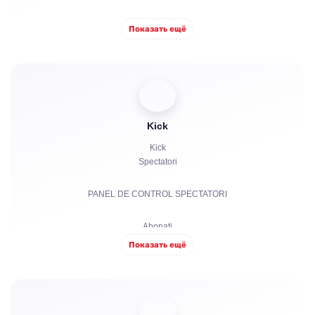
Abonați
Показать ещё
Aprecieri
Roboți de chat
Kick
Kick
Spectatori
PANEL DE CONTROL SPECTATORI
Abonați
Показать ещё
Abonamente plătite | KICKs | Conturi
Vizualizări