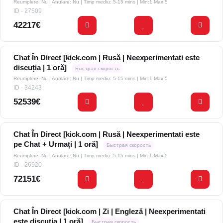
Reumplere: Nu | Anulare: Nu | Timp mediu: 5-15 mins
| Min:1 Max:5
ID - 27509
42217€
Chat În Direct [kick.com | Rusă | Neexperimentati este
discuția | 1 oră]
Быстрая скорость
Reumplere: Nu | Anulare: Nu | Timp mediu: 5-15 mins
| Min:1 Max:5
ID - 34243
52539€
Chat În Direct [kick.com | Rusă | Neexperimentati este
pe Chat + Urmați | 1 oră]
Быстрая скорость
Reumplere: Nu | Anulare: Nu | Timp mediu: 5-15 mins
| Min:1 Max:5
ID - 26920
72151€
Chat În Direct [kick.com | Zi | Engleză | Neexperimentati
este discuția | 1 oră]
Быстрая скорость