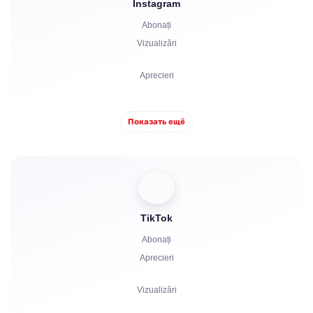
Instagram
Comentarii
Abonați
Plângeri
Vizualizări
Stele
Aprecieri
Comentarii
Показать ещё
Distribuiri
Spectatori
TikTok
Abonați
Aprecieri
Vizualizări