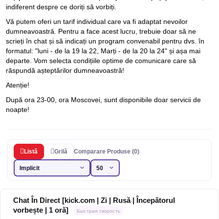
indiferent despre ce doriți să vorbiți.
Vă putem oferi un tarif individual care va fi adaptat nevoilor
dumneavoastră. Pentru a face acest lucru, trebuie doar să ne
scrieți în chat și să indicați un program convenabil pentru dvs. în
formatul: "luni - de la 19 la 22, Marți - de la 20 la 24" și așa mai
departe. Vom selecta condițiile optime de comunicare care să
răspundă așteptărilor dumneavoastră!
Atenție!
După ora 23-00, ora Moscovei, sunt disponibile doar servicii de
noapte!
Listă
Grilă
Comparare Produse (0)
Chat În Direct [kick.com | Zi | Rusă | Începătorul
vorbește | 1 oră]
Быстрая скорость