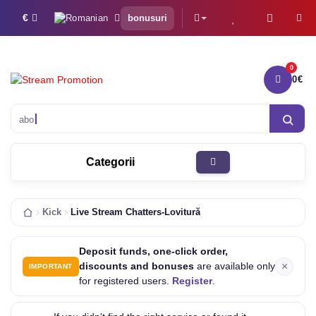
€
bonusuri
0
0€
0 
abonați YouTube
Categorii
Kick
Live Stream Chatters-Lovitură
Deposit funds, one-click order,
×
discounts and bonuses
are available only
IMPORTANT
for registered users.
Register
.