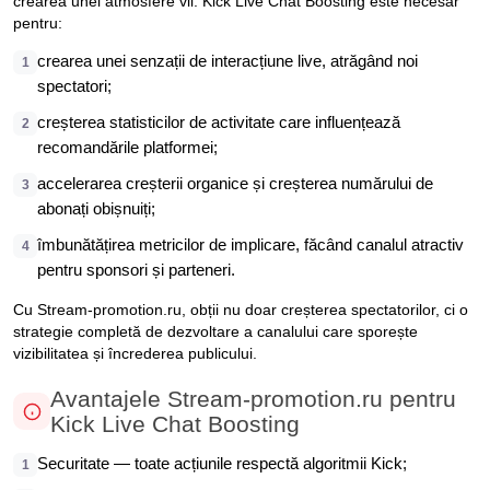
crearea unei atmosfere vii. Kick Live Chat Boosting este necesar
pentru:
crearea unei senzații de interacțiune live, atrăgând noi
1
spectatori;
creșterea statisticilor de activitate care influențează
2
recomandările platformei;
accelerarea creșterii organice și creșterea numărului de
3
abonați obișnuiți;
îmbunătățirea metricilor de implicare, făcând canalul atractiv
4
pentru sponsori și parteneri.
Cu Stream-promotion.ru, obții nu doar creșterea spectatorilor, ci o
strategie completă de dezvoltare a canalului care sporește
vizibilitatea și încrederea publicului.
Avantajele Stream-promotion.ru pentru
Kick Live Chat Boosting
Securitate — toate acțiunile respectă algoritmii Kick;
1