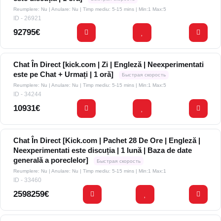
Reumplere: Nu | Anulare: Nu | Timp mediu: 5-15 mins
| Min:1 Max:5
ID - 26921
92795€
Chat În Direct [kick.com | Zi | Engleză | Neexperimentati
este pe Chat + Urmați | 1 oră]
Быстрая скорость
Reumplere: Nu | Anulare: Nu | Timp mediu: 5-15 mins
| Min:1 Max:5
ID - 34244
10931€
Chat În Direct [Kick.com | Pachet 28 De Ore | Engleză |
Neexperimentati este discuția | 1 lună | Baza de date
generală a poreclelor]
Быстрая скорость
Reumplere: Nu | Anulare: Nu | Timp mediu: 5-15 mins
| Min:1 Max:1
ID - 33460
2598259€