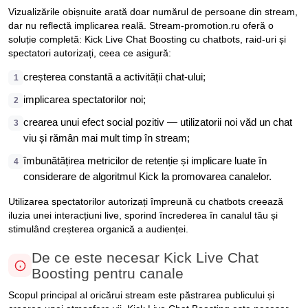
Vizualizările obișnuite arată doar numărul de persoane din stream,
dar nu reflectă implicarea reală. Stream-promotion.ru oferă o
soluție completă: Kick Live Chat Boosting cu chatbots, raid-uri și
spectatori autorizați, ceea ce asigură:
creșterea constantă a activității chat-ului;
1
implicarea spectatorilor noi;
2
crearea unui efect social pozitiv — utilizatorii noi văd un chat
3
viu și rămân mai mult timp în stream;
îmbunătățirea metricilor de retenție și implicare luate în
4
considerare de algoritmul Kick la promovarea canalelor.
Utilizarea spectatorilor autorizați împreună cu chatbots creează
iluzia unei interacțiuni live, sporind încrederea în canalul tău și
stimulând creșterea organică a audienței.
De ce este necesar Kick Live Chat
Boosting pentru canale
Scopul principal al oricărui stream este păstrarea publicului și