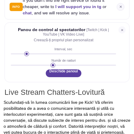
If you didn't find the right service or found it
×
cheaper, write to
I will support you in tg
or
INFO
chat
, and we will resolve any issue.
Panou de control al spectatorilor
×
[Twitch | Kick |
YouTube | VK Video Live]
Creează-ți propriul plan personalizat
Interval, sec
Număr de raiduri
Deschide panoul
Live Stream Chatters-Lovitură
Scufundați-vă în lumea comunicării live pe Kick! Vă oferim
posibilitatea de a avea o comunicare interesantă și utilă cu
interlocutori experimentați, care sunt gata să susțină orice
conversație, să discute subiecte de interes pentru dvs. și să creeze
o atmosferă de căldură și confort. Datorită interpreților noștri, vă
veți putea bucura de o interacțiune plină de viață și prietenoasă,