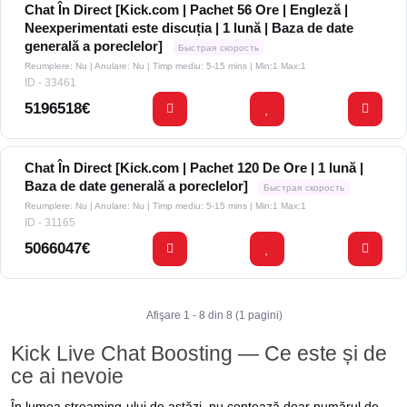
Chat În Direct [Kick.com | Pachet 56 Ore | Engleză |
Neexperimentati este discuția | 1 lună | Baza de date
generală a poreclelor]
Быстрая скорость
Reumplere: Nu | Anulare: Nu | Timp mediu: 5-15 mins
| Min:1 Max:1
ID - 33461
5196518€
Chat În Direct [Kick.com | Pachet 120 De Ore | 1 lună |
Baza de date generală a poreclelor]
Быстрая скорость
Reumplere: Nu | Anulare: Nu | Timp mediu: 5-15 mins
| Min:1 Max:1
ID - 31165
5066047€
Afişare 1 - 8 din 8 (1 pagini)
Kick Live Chat Boosting — Ce este și de
ce ai nevoie
În lumea streaming-ului de astăzi, nu contează doar numărul de