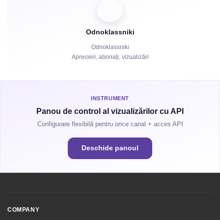
Distribuiri
Odnoklassniki
Ore de vizionare
Odnoklassniki
Aprecieri, abonați, vizualizări
INSTRUMENT
Panou de control al vizualizărilor cu API
Configurare flexibilă pentru orice canal + acces API
Deschide panoul
COMPANY