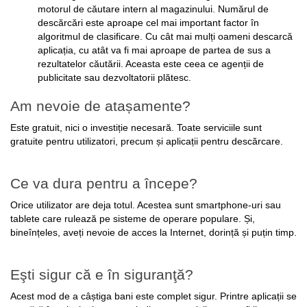
motorul de căutare intern al magazinului. Numărul de
descărcări este aproape cel mai important factor în
algoritmul de clasificare. Cu cât mai mulți oameni descarcă
aplicația, cu atât va fi mai aproape de partea de sus a
rezultatelor căutării. Aceasta este ceea ce agenții de
publicitate sau dezvoltatorii plătesc.
Am nevoie de atașamente?
Este gratuit, nici o investiție necesară. Toate serviciile sunt
gratuite pentru utilizatori, precum și aplicații pentru descărcare.
Ce va dura pentru a începe?
Orice utilizator are deja totul. Acestea sunt smartphone-uri sau
tablete care rulează pe sisteme de operare populare. Și,
bineînțeles, aveți nevoie de acces la Internet, dorință și puțin timp.
Eşti sigur că e în siguranţă?
Acest mod de a câștiga bani este complet sigur. Printre aplicații se