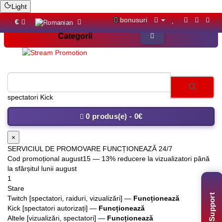
Light
bonusuri
€
Categorii
spectator
0 produs(e) - 0€
×
SERVICIUL DE PROMOVARE FUNCȚIONEAZĂ 24/7
Cod promoțional
august15
— 13% reducere la vizualizatori până
la sfârșitul lunii august
1
Stare
Support
Twitch [spectatori, raiduri, vizualizări] —
Funcționează
Kick [spectatori autorizați] —
Funcționează
Altele [vizualizări, spectatori] —
Funcționează