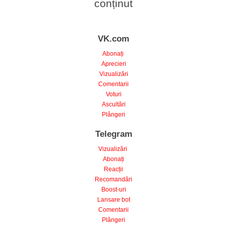
conținut
VK.com
Abonați
Aprecieri
Vizualizări
Comentarii
Voturi
Ascultări
Plângeri
Telegram
Vizualizări
Abonați
Reacții
Recomandări
Boost-uri
Lansare bot
Comentarii
Plângeri