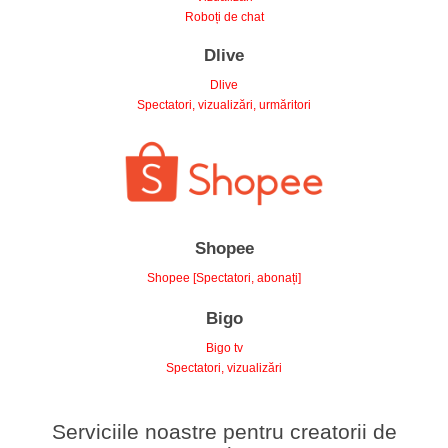
Roboți de chat
Dlive
Dlive
Spectatori, vizualizări, urmăritori
Shopee
Shopee [Spectatori, abonați]
Bigo
Bigo tv
Spectatori, vizualizări
Serviciile noastre pentru creatorii de