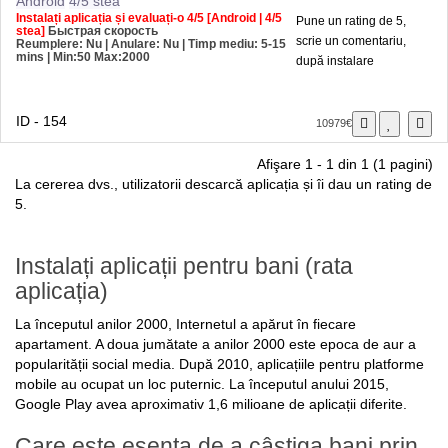
Android
4/5 stea
Instalați aplicația și evaluați-o 4/5 [Android | 4/5
Pune un rating de 5,
stea]
Быстрая скорость
scrie un comentariu,
Reumplere: Nu | Anulare: Nu | Timp mediu: 5-15
mins
| Min:50 Max:2000
după instalare
ID - 154
10979€
Afişare 1 - 1 din 1 (1 pagini)
La cererea dvs., utilizatorii descarcă aplicația și îi dau un rating de
5.
Instalați aplicații pentru bani (rata
aplicația)
La începutul anilor 2000, Internetul a apărut în fiecare
apartament. A doua jumătate a anilor 2000 este epoca de aur a
popularității social media. După 2010, aplicațiile pentru platforme
mobile au ocupat un loc puternic. La începutul anului 2015,
Google Play avea aproximativ 1,6 milioane de aplicații diferite.
Care este esența de a câștiga bani prin