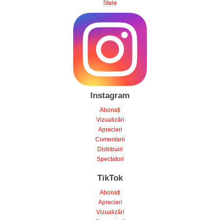
Stele
Instagram
Abonați
Vizualizări
Aprecieri
Comentarii
Distribuiri
Spectatori
TikTok
Abonați
Aprecieri
Vizualizări