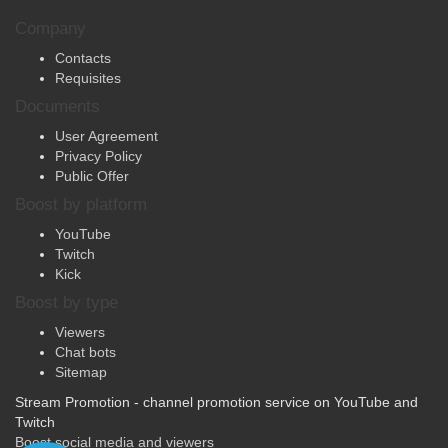
Company
Contacts
Requisites
Documents
User Agreement
Privacy Policy
Public Offer
Boost by platform
YouTube
Twitch
Kick
Boost by type
Viewers
Chat bots
Sitemap
Stream Promotion - channel promotion service on YouTube and
Twitch
Boost social media and viewers