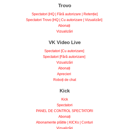
Trovo
Spectatori [HQ | Fără autorizare | Retenție]
Spectatori Trovo [HQ | Cu autorizare | Vizualizări]
Abonați
Vizualizări
VK Video Live
Spectatori [Cu autorizare]
Spectatori [Fără autorizare]
Vizualizări
Abonați
Aprecieri
Roboți de chat
Kick
Kick
Spectatori
PANEL DE CONTROL SPECTATORI
Abonați
Abonamente plătite | KICKs | Conturi
Vizualizări