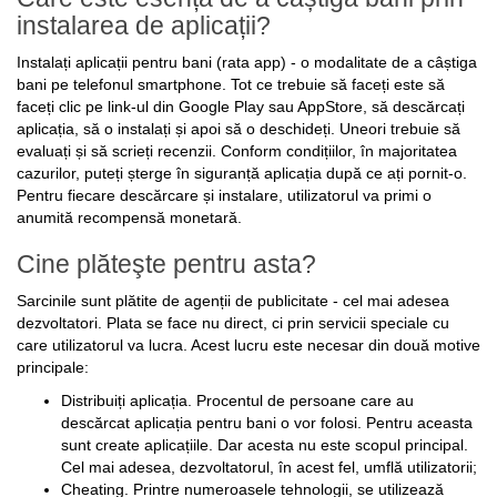
instalarea de aplicații?
Instalați aplicații pentru bani (rata app) - o modalitate de a câștiga
bani pe telefonul smartphone. Tot ce trebuie să faceți este să
faceți clic pe link-ul din Google Play sau AppStore, să descărcați
aplicația, să o instalați și apoi să o deschideți. Uneori trebuie să
evaluați și să scrieți recenzii. Conform condițiilor, în majoritatea
cazurilor, puteți șterge în siguranță aplicația după ce ați pornit-o.
Pentru fiecare descărcare și instalare, utilizatorul va primi o
anumită recompensă monetară.
Cine plăteşte pentru asta?
Sarcinile sunt plătite de agenții de publicitate - cel mai adesea
dezvoltatori. Plata se face nu direct, ci prin servicii speciale cu
care utilizatorul va lucra. Acest lucru este necesar din două motive
principale:
Distribuiți aplicația. Procentul de persoane care au
descărcat aplicația pentru bani o vor folosi. Pentru aceasta
sunt create aplicațiile. Dar acesta nu este scopul principal.
Cel mai adesea, dezvoltatorul, în acest fel, umflă utilizatorii;
Cheating. Printre numeroasele tehnologii, se utilizează