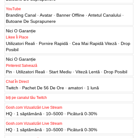
YouTube
Branding Canal · Avatar · Banner Offline · Antetul Canalului ·
Butoane De Suprapunere
Nici O Garanție
Likee Îi Place
Utilizatori Reali · Pornire Rapidă · Cea Mai Rapidă Viteză · Drop
Posibil
Nici O Garanție
Pinterest Salvează
Pin · Utilizatori Reali · Start Mediu · Viteză Lentă · Drop Posibil
Chat În Direct
Twitch · Pachet De 56 De Ore · amatori · 1 lună
biți pe canalul tău Twitch
Gosh.com Vizualizări Live Stream
HQ · 1 săptămână · 10–5000 · Picătură 0-30%
Gosh.com Vizualizări Live Stream
HQ · 1 săptămână · 10–5000 · Picătură 0-30%