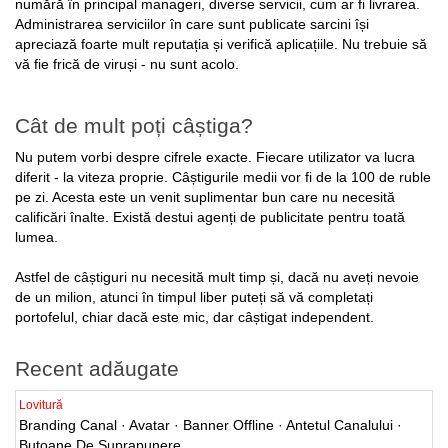
numără în principal manageri, diverse servicii, cum ar fi livrarea.
Administrarea serviciilor în care sunt publicate sarcini își
apreciază foarte mult reputația și verifică aplicațiile. Nu trebuie să
vă fie frică de viruși - nu sunt acolo.
Cât de mult poți câștiga?
Nu putem vorbi despre cifrele exacte. Fiecare utilizator va lucra
diferit - la viteza proprie. Câștigurile medii vor fi de la 100 de ruble
pe zi. Acesta este un venit suplimentar bun care nu necesită
calificări înalte. Există destui agenți de publicitate pentru toată
lumea.
Astfel de câștiguri nu necesită mult timp și, dacă nu aveți nevoie
de un milion, atunci în timpul liber puteți să vă completați
portofelul, chiar dacă este mic, dar câștigat independent.
Recent adăugate
Lovitură
Branding Canal · Avatar · Banner Offline · Antetul Canalului ·
Butoane De Suprapunere