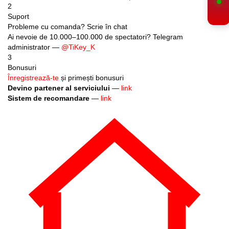
2
Suport
Probleme cu comanda? Scrie în chat
Ai nevoie de 10.000–100.000 de spectatori? Telegram
administrator —
@TiKey_K
3
Bonusuri
Înregistrează-te
și primești bonusuri
Devino partener al serviciului
—
link
Sistem de recomandare
—
link