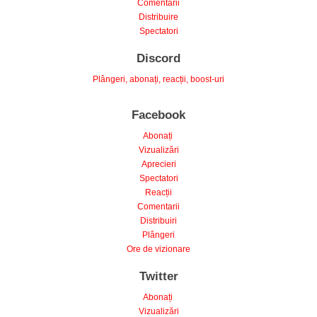
Comentarii
Distribuire
Spectatori
Discord
Plângeri, abonați, reacții, boost-uri
Facebook
Abonați
Vizualizări
Aprecieri
Spectatori
Reacții
Comentarii
Distribuiri
Plângeri
Ore de vizionare
Twitter
Abonați
Vizualizări