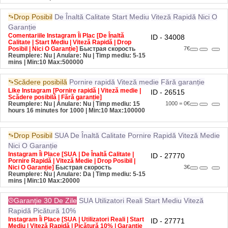
Drop Posibil
De Înaltă Calitate
Start Mediu
Viteză Rapidă
Nici O
Garanție
Comentariile Instagram Îi Plac [De Înaltă
ID - 34008
Calitate | Start Mediu | Viteză Rapidă | Drop
Posibil | Nici O Garanție]
Быстрая скорость
7€
Reumplere: Nu | Anulare: Nu | Timp mediu: 5-15
mins
| Min:10 Max:500000
Scădere posibilă
Pornire rapidă
Viteză medie
Fără garanție
Like Instagram [Pornire rapidă | Viteză medie |
ID - 26515
Scădere posibilă | Fără garanție]
Reumplere: Nu | Anulare: Nu | Timp mediu: 15
1000 = 0€
hours 16 minutes for 1000
| Min:10 Max:100000
Drop Posibil
SUA
De Înaltă Calitate
Pornire Rapidă
Viteză Medie
Nici O Garanție
Instagram Îi Place [SUA | De Înaltă Calitate |
ID - 27770
Pornire Rapidă | Viteză Medie | Drop Posibil |
Nici O Garanție]
Быстрая скорость
3€
Reumplere: Nu | Anulare: Da | Timp mediu: 5-15
mins
| Min:10 Max:20000
Garanție 30 De Zile
SUA
Utilizatori Reali
Start Mediu
Viteză
Rapidă
Picătură 10%
Instagram Îi Place [SUA | Utilizatori Reali | Start
ID - 27771
Mediu | Viteză Rapidă | Picătură 10% | Garanție
30 De Zile]
Быстрая скорость
3€