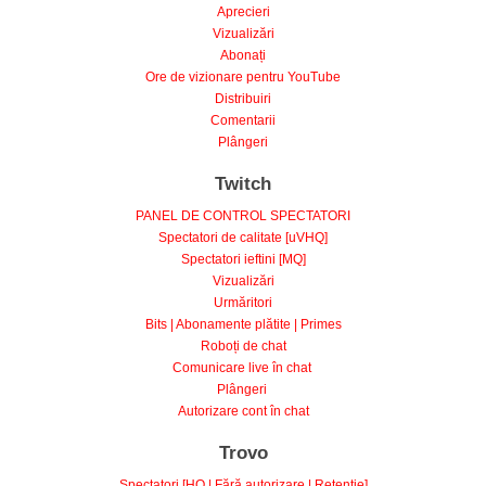
Vizualizări
Abonați
Ore de vizionare pentru YouTube
Distribuiri
Comentarii
Plângeri
Twitch
PANEL DE CONTROL SPECTATORI
Spectatori de calitate [uVHQ]
Spectatori ieftini [MQ]
Vizualizări
Urmăritori
Bits | Abonamente plătite | Primes
Roboți de chat
Comunicare live în chat
Plângeri
Autorizare cont în chat
Trovo
Spectatori [HQ | Fără autorizare | Retenție]