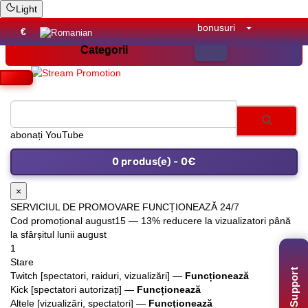
Light
bonusuri
€
Categorii
0 produs(e) - 0€
×
SERVICIUL DE PROMOVARE FUNCȚIONEAZĂ 24/7
Cod promoțional
august15
— 13% reducere la vizualizatori până
la sfârșitul lunii august
1
Stare
Twitch [spectatori, raiduri, vizualizări] —
Funcționează
Support
Kick [spectatori autorizați] —
Funcționează
Altele [vizualizări, spectatori] —
Funcționează
2