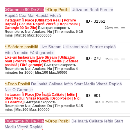
Garanție 90 De Zile
Drop Posibil
Utilizatori Reali
Pornire
Rapidă
Cea Mai Rapidă Viteză
Instagram Îi Place [Utilizatori Reali | Pornire
ID - 31361
Rapidă | Cea Mai Rapidă Viteză | Drop Posibil |
Garanție 90 De Zile]
Быстрая скорость
2€
Reumplere: Nu | Anulare: Nu | Timp mediu: 5-15
mins
| Min:10 Max:10000000
Scădere posibilă
Live Stream
Utilizatori reali
Pornire rapidă
Viteză medie
Fără garanție
Like-uri Instagram [Live Stream | Utilizatori
ID - 278
3€
reali | Pornire rapidă | Viteză medie | Scădere
posibilă | Fără garanție]
Быстрая скорость
Reumplere: Nu | Anulare: Nu | Timp mediu: 4
minutes for 1000
| Min:100 Max:50000
Drop Posibil
De Înaltă Calitate
Ieftin
Start Mediu
Viteză Rapidă
Nici O Garanție
Instagram Îi Place [De Înaltă Calitate | Ieftin |
ID - 901
Start Mediu | Viteză Rapidă | Drop Posibil | Nici
O Garanție]
Быстрая скорость
1000 = 0€
Reumplere: Nu | Anulare: Da | Timp mediu: 5-15
mins
| Min:100 Max:100000
Garanție 30 De Zile
Drop Posibil
De Înaltă Calitate
Ieftin
Start
Mediu
Viteză Rapidă
Instagram Îi Place [De Înaltă Calitate | Ieftin |
ID - 26997