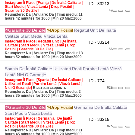
Start Mediu | Viteză Lentă | Drop Posibil |
Garanție 30 De Zile]
4€
Reumplere: Da | Anulare: Da | Timp mediu: 11
hours 42 minutes for 1000
| Min:20 Max:2000
Garanție 30 De Zile
Drop Posibil
Regatul Unit
De Înaltă
Calitate
Start Mediu
Viteză Lentă
Instagram Îi Place [Regatul Unit | De Înaltă
ID - 33214
Calitate | Start Mediu | Viteză Lentă | Drop
Posibil | Garanție 30 De Zile]
5€
Reumplere: Nu | Anulare: Da | Timp mediu: 13
hours 52 minutes for 1000
| Min:20 Max:2000
Spania
De Înaltă Calitate
Utilizatori Reali
Pornire Lentă
Viteză
Lentă
Nici O Garanție
Instagram Îi Place [Spania | De Înaltă Calitate |
ID - 774
Utilizatori Reali | Pornire Lentă | Viteză Lentă |
Nici O Garanție]
Быстрая скорость
62€
Reumplere: Da | Anulare: Da | Timp mediu: 2
hours 35 minutes for 1000
| Min:20 Max:2000
Garanție 30 De Zile
Drop Posibil
Germania
De Înaltă Calitate
Start Mediu
Viteză Lentă
Instagram Îi Place [Germania | De Înaltă
ID - 33215
Calitate | Start Mediu | Viteză Lentă | Drop
Posibil | Garanție 30 De Zile]
87€
Reumplere: Nu | Anulare: Da | Timp mediu: 11
hours 45 minutes for 1000
| Min:20 Max:5000