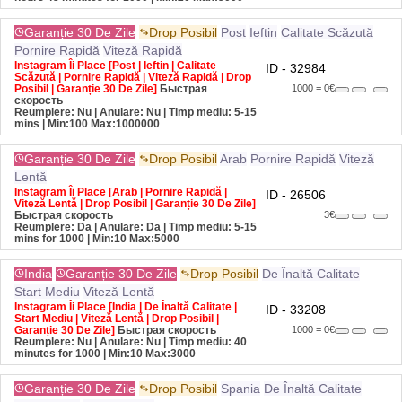
Garanție 30 De Zile
Drop Posibil
Post
Ieftin
Calitate Scăzută
Pornire Rapidă
Viteză Rapidă
Instagram Îi Place [Post | Ieftin | Calitate
ID - 32984
Scăzută | Pornire Rapidă | Viteză Rapidă | Drop
Posibil | Garanție 30 De Zile]
Быстрая
1000 = 0€
скорость
Reumplere: Nu | Anulare: Nu | Timp mediu: 5-15
mins
| Min:100 Max:1000000
Garanție 30 De Zile
Drop Posibil
Arab
Pornire Rapidă
Viteză
Lentă
Instagram Îi Place [Arab | Pornire Rapidă |
ID - 26506
Viteză Lentă | Drop Posibil | Garanție 30 De Zile]
Быстрая скорость
3€
Reumplere: Da | Anulare: Da | Timp mediu: 5-15
mins for 1000
| Min:10 Max:5000
India
Garanție 30 De Zile
Drop Posibil
De Înaltă Calitate
Start Mediu
Viteză Lentă
Instagram Îi Place [India | De Înaltă Calitate |
ID - 33208
Start Mediu | Viteză Lentă | Drop Posibil |
Garanție 30 De Zile]
Быстрая скорость
1000 = 0€
Reumplere: Nu | Anulare: Nu | Timp mediu: 40
minutes for 1000
| Min:10 Max:3000
Garanție 30 De Zile
Drop Posibil
Spania
De Înaltă Calitate
Start Mediu
Viteză Lentă