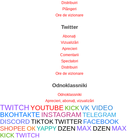
Plângeri
Ore de vizionare
Twitter
Abonați
Vizualizări
Aprecieri
Comentarii
Spectatori
Distribuiri
Ore de vizionare
Odnoklassniki
Odnoklassniki
Aprecieri, abonați, vizualizări
TWITCH
YOUTUBE
VK VIDEO
KICK
ВКОНТАКТЕ
INSTAGRAM
TELEGRAM
DISCORD
FACEBOOK
TIKTOK
TWITTER
MAX
MAX
ОК
DZEN
DZEN
SHOPEE
YAPPY
KICK
TWITCH
Instrument