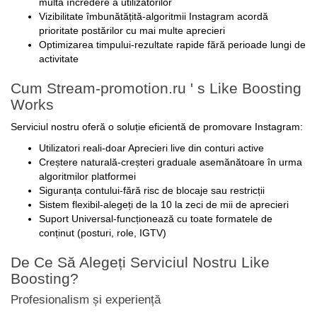
Vizibilitate îmbunătățită-algoritmii Instagram acordă
prioritate postărilor cu mai multe aprecieri
Optimizarea timpului-rezultate rapide fără perioade lungi de
activitate
Cum Stream-promotion.ru ' s Like Boosting
Works
Serviciul nostru oferă o soluție eficientă de promovare Instagram:
Utilizatori reali-doar Aprecieri live din conturi active
Creștere naturală-creșteri graduale asemănătoare în urma
algoritmilor platformei
Siguranța contului-fără risc de blocaje sau restricții
Sistem flexibil-alegeți de la 10 la zeci de mii de aprecieri
Suport Universal-funcționează cu toate formatele de
conținut (posturi, role, IGTV)
De Ce Să Alegeți Serviciul Nostru Like
Boosting?
Profesionalism și experiență
Cinci ani de succes în social media vorbesc de la sine. Am