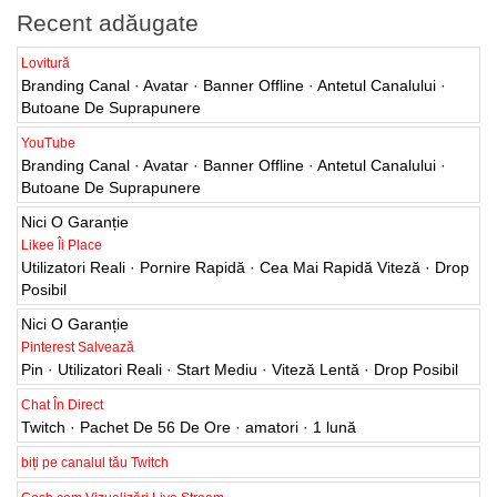
Recent adăugate
Lovitură
Branding Canal · Avatar · Banner Offline · Antetul Canalului ·
Butoane De Suprapunere
YouTube
Branding Canal · Avatar · Banner Offline · Antetul Canalului ·
Butoane De Suprapunere
Nici O Garanție
Likee Îi Place
Utilizatori Reali · Pornire Rapidă · Cea Mai Rapidă Viteză · Drop
Posibil
Nici O Garanție
Pinterest Salvează
Pin · Utilizatori Reali · Start Mediu · Viteză Lentă · Drop Posibil
Chat În Direct
Twitch · Pachet De 56 De Ore · amatori · 1 lună
biți pe canalul tău Twitch
Gosh.com Vizualizări Live Stream