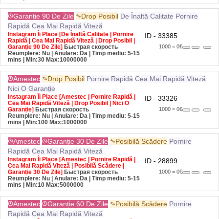
Garanție 90 De Zile
Drop Posibil
De Înaltă Calitate
Pornire
Rapidă
Cea Mai Rapidă Viteză
Instagram Îi Place [De Înaltă Calitate | Pornire
ID - 33385
Rapidă | Cea Mai Rapidă Viteză | Drop Posibil |
Garanție 90 De Zile]
Быстрая скорость
1000 = 0€
Reumplere: Nu | Anulare: Da | Timp mediu: 5-15
mins
| Min:30 Max:10000000
Amestec
Drop Posibil
Pornire Rapidă
Cea Mai Rapidă Viteză
Nici O Garanție
Instagram Îi Place [Amestec | Pornire Rapidă |
ID - 33326
Cea Mai Rapidă Viteză | Drop Posibil | Nici O
Garanție]
Быстрая скорость
1000 = 0€
Reumplere: Nu | Anulare: Da | Timp mediu: 5-15
mins
| Min:100 Max:1000000
Amestec
Garanție 30 De Zile
Posibilă Scădere
Pornire
Rapidă
Cea Mai Rapidă Viteză
Instagram Îi Place [Amestec | Pornire Rapidă |
ID - 28899
Cea Mai Rapidă Viteză | Posibilă Scădere |
Garanție 30 De Zile]
Быстрая скорость
1000 = 0€
Reumplere: Nu | Anulare: Da | Timp mediu: 5-15
mins
| Min:10 Max:5000000
Amestec
Garanție 60 De Zile
Posibilă Scădere
Pornire
Rapidă
Cea Mai Rapidă Viteză
Instagram Îi Place [Amestec | Pornire Rapidă |
ID - 33323