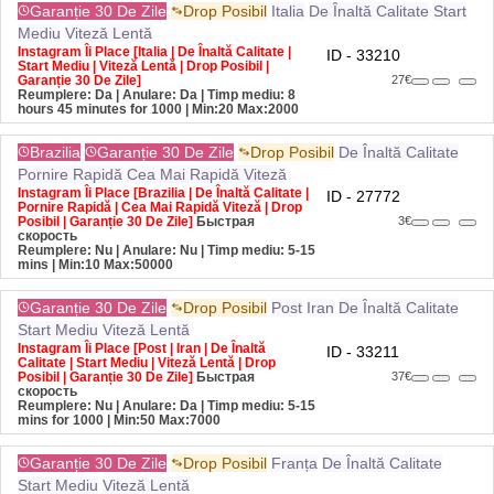
Mediu
Viteză Lentă
Instagram Îi Place [Italia | De Înaltă Calitate |
ID - 33210
Start Mediu | Viteză Lentă | Drop Posibil |
Garanție 30 De Zile]
27€
Reumplere: Da | Anulare: Da | Timp mediu: 8
hours 45 minutes for 1000
| Min:20 Max:2000
Brazilia
Garanție 30 De Zile
Drop Posibil
De Înaltă Calitate
Pornire Rapidă
Cea Mai Rapidă Viteză
Instagram Îi Place [Brazilia | De Înaltă Calitate |
ID - 27772
Pornire Rapidă | Cea Mai Rapidă Viteză | Drop
Posibil | Garanție 30 De Zile]
Быстрая
3€
скорость
Reumplere: Nu | Anulare: Nu | Timp mediu: 5-15
mins
| Min:10 Max:50000
Garanție 30 De Zile
Drop Posibil
Post
Iran
De Înaltă Calitate
Start Mediu
Viteză Lentă
Instagram Îi Place [Post | Iran | De Înaltă
ID - 33211
Calitate | Start Mediu | Viteză Lentă | Drop
Posibil | Garanție 30 De Zile]
Быстрая
37€
скорость
Reumplere: Nu | Anulare: Da | Timp mediu: 5-15
mins for 1000
| Min:50 Max:7000
Garanție 30 De Zile
Drop Posibil
Franța
De Înaltă Calitate
Start Mediu
Viteză Lentă
Instagram Îi Place [Franța | De Înaltă Calitate |
ID - 33213