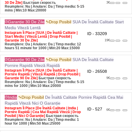
Reumplere: Nu | Anulare: Da | Timp mediu: 5-15
mins
| Min:10 Max:20000
Garanție 30 De Zile
Drop Posibil
SUA
De Înaltă Calitate
Start
Mediu
Viteză Lentă
Instagram Îi Place [SUA | De Înaltă Calitate |
ID - 33209
Start Mediu | Viteză Lentă | Drop Posibil |
Garanție 30 De Zile]
19€
Reumplere: Da | Anulare: Da | Timp mediu: 12
hours 51 minute for 1000
| Min:20 Max:15000
Garanție 90 De Zile
Drop Posibil
SUA
De Înaltă Calitate
Pornire Rapidă
Viteză Rapidă
Instagram Îi Place [SUA | De Înaltă Calitate |
ID - 26508
Pornire Rapidă | Viteză Rapidă | Drop Posibil |
Garanție 90 De Zile]
Быстрая скорость
9€
Reumplere: Nu | Anulare: Da | Timp mediu: 5-15
mins for 1000
| Min:10 Max:20000
India
Drop Posibil
De Înaltă Calitate
Pornire Rapidă
Cea Mai
Rapidă Viteză
Nici O Garanție
Instagram Îi Place [De Înaltă Calitate | India |
ID - 527
6€
Pornire Rapidă | Cea Mai Rapidă Viteză | Drop
Posibil | Nici O Garanție]
Быстрая скорость
Reumplere: Nu | Anulare: Da | Timp mediu: 1
hour for 1000
| Min:50 Max:25000
Garanție 30 De Zile
Drop Posibil
Italia
De Înaltă Calitate
Start