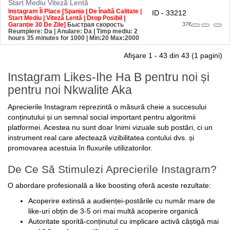
Instagram Îi Place [Spania | De Înaltă Calitate |
ID - 33212
Start Mediu | Viteză Lentă | Drop Posibil |
Garanție 30 De Zile]
Быстрая скорость
37€
Reumplere: Da | Anulare: Da | Timp mediu: 2
hours 35 minutes for 1000
| Min:20 Max:2000
Afişare 1 - 43 din 43 (1 pagini)
Instagram Likes-Ihe Ha B pentru noi și
pentru noi Nkwalite Aka
Aprecierile Instagram reprezintă o măsură cheie a succesului
conținutului și un semnal social important pentru algoritmii
platformei. Acestea nu sunt doar Inimi vizuale sub postări, ci un
instrument real care afectează vizibilitatea contului dvs. și
promovarea acestuia în fluxurile utilizatorilor.
De Ce Să Stimulezi Aprecierile Instagram?
O abordare profesională a like boosting oferă aceste rezultate:
Acoperire extinsă a audienței-postările cu număr mare de
like-uri obțin de 3-5 ori mai multă acoperire organică
Autoritate sporită-conținutul cu implicare activă câștigă mai
multă încredere a utilizatorilor