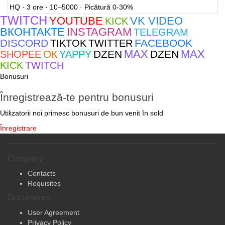
HQ · 3 ore · 10–5000 · Picătură 0-30%
TWITCH
YOUTUBE
VK VIDEO
KICK
ВКОНТАКТЕ
INSTAGRAM
TELEGRAM
DISCORD
FACEBOOK
TIKTOK
TWITTER
MAX
MAX
ОК
DZEN
DZEN
SHOPEE
YAPPY
KICK
TWITCH
Bonusuri
Înregistrează-te pentru bonusuri
Utilizatorii noi primesc bonusuri de bun venit în sold
Înregistrare
Company
Contacts
Requisites
Documents
User Agreement
Privacy Policy