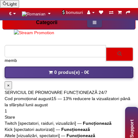
Light
bonusuri
€
Categorii
membri Disc
0 produs(e) - 0€
×
SERVICIUL DE PROMOVARE FUNCȚIONEAZĂ 24/7
Cod promoțional
august15
— 13% reducere la vizualizatori până
la sfârșitul lunii august
1
Stare
Support
Twitch [spectatori, raiduri, vizualizări] —
Funcționează
Kick [spectatori autorizați] —
Funcționează
Altele [vizualizări, spectatori] —
Funcționează