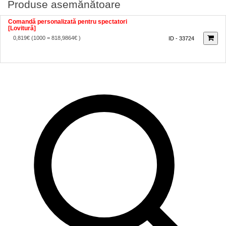
Produse asemănătoare
Comandă personalizată pentru spectatori
[Lovitură]
0,819€
(1000 = 818,9864€ )
ID - 33724