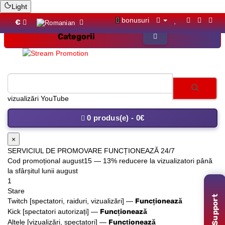
Light
bonusuri
€
Categorii
vizualizări YouTube
0 produs(e) - 0€
×
SERVICIUL DE PROMOVARE FUNCȚIONEAZĂ 24/7
Cod promoțional
august15
— 13% reducere la vizualizatori până
la sfârșitul lunii august
1
Stare
Support
Twitch [spectatori, raiduri, vizualizări] —
Funcționează
Kick [spectatori autorizați] —
Funcționează
Altele [vizualizări, spectatori] —
Funcționează