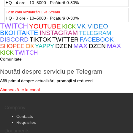
HQ · 4 ore · 10–5000 · Picătură 0-30%
Gosh.com Vizualizări Live Stream
HQ · 3 ore · 10–5000 · Picătură 0-30%
TWITCH
YOUTUBE
VK VIDEO
KICK
ВКОНТАКТЕ
INSTAGRAM
TELEGRAM
DISCORD
FACEBOOK
TIKTOK
TWITTER
MAX
MAX
ОК
DZEN
DZEN
SHOPEE
YAPPY
KICK
TWITCH
Comunitate
Noutăți despre serviciu pe Telegram
Află primul despre actualizări, promoții și reduceri
Abonează-te la canal
Company
Contacts
Requisites
Documents