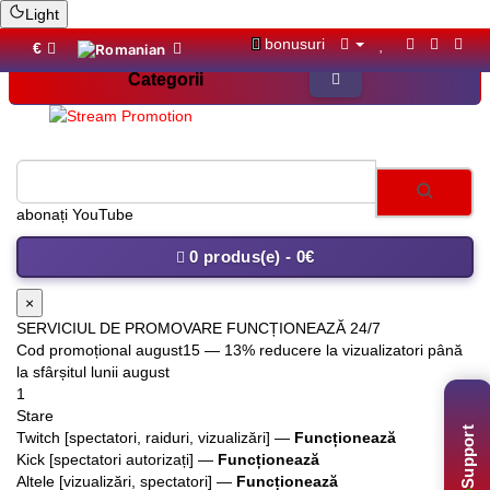
Light
bonusuri
€
Categorii
0 produs(e) - 0€
×
SERVICIUL DE PROMOVARE FUNCȚIONEAZĂ 24/7
Cod promoțional
august15
— 13% reducere la vizualizatori până
la sfârșitul lunii august
1
Stare
Twitch [spectatori, raiduri, vizualizări] —
Funcționează
Support
Kick [spectatori autorizați] —
Funcționează
Altele [vizualizări, spectatori] —
Funcționează
2