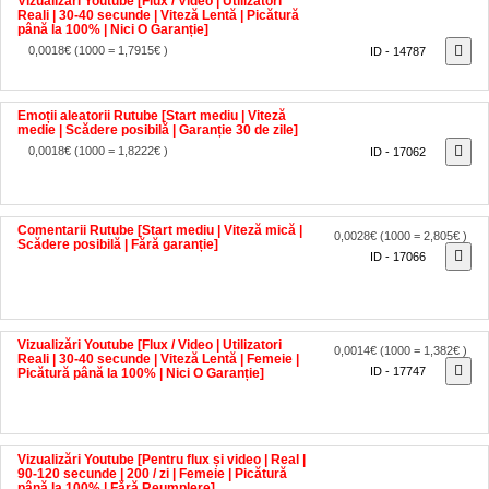
până la 100% | Nici O Garanție]
0,0018€
(1000 = 1,7915€ )
ID - 14787
Emoții aleatorii Rutube [Start mediu | Viteză
medie | Scădere posibilă | Garanție 30 de zile]
0,0018€
(1000 = 1,8222€ )
ID - 17062
Comentarii Rutube [Start mediu | Viteză mică |
0,0028€
(1000 = 2,805€ )
Scădere posibilă | Fără garanție]
ID - 17066
Vizualizări Youtube [Flux / Video | Utilizatori
0,0014€
(1000 = 1,382€ )
Reali | 30-40 secunde | Viteză Lentă | Femeie |
ID - 17747
Picătură până la 100% | Nici O Garanție]
Vizualizări Youtube [Pentru flux și video | Real |
90-120 secunde | 200 / zi | Femeie | Picătură
până la 100% | Fără Reumplere]