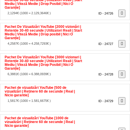
Garanție]
2,1294€
(1000 = 2.129,3646€ )
ID - 24726
Pachet De Vizualizări YouTube [2000 vizionări |
Retenție 30-40 secunde | Utilizatori Reali | Start
Mediu | Viteză Medie | Drop posibil | Nici O
Garanție]
4,2587€
(1000 = 4.258,7293€ )
ID - 24727
Pachet De Vizualizări YouTube [3000 vizionari |
Retenție 30-40 secunde | Utilizatori Reali | Start
Mediu | Viteză Medie | Drop Posibil | Nici O
Garanție]
6,3881€
(1000 = 6.388,0939€ )
ID - 24728
Pachet de vizualizări YouTube [500 de
vizualizări | Reținere 60 de secunde | Real |
Nicio garantie]
1,5817€
(1000 = 1.581,6675€ )
ID - 24729
Pachet de vizualizări YouTube [1000 de
vizualizări | Reținere 60 de secunde | Real |
Nicio garantie]
3,1633€
(1000 = 3.163,335€ )
ID - 24730