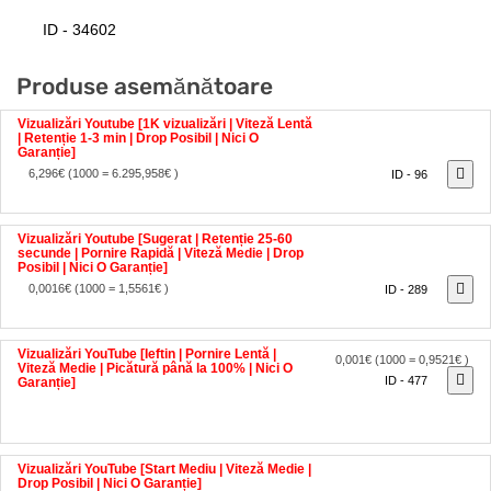
ID - 34602
Produse asemănătoare
Vizualizări Youtube [1K vizualizări | Viteză Lentă
| Retenție 1-3 min | Drop Posibil | Nici O
Garanție]
6,296€
(1000 = 6.295,958€ )
ID - 96
Vizualizări Youtube [Sugerat | Retenție 25-60
secunde | Pornire Rapidă | Viteză Medie | Drop
Posibil | Nici O Garanție]
0,0016€
(1000 = 1,5561€ )
ID - 289
Vizualizări YouTube [Ieftin | Pornire Lentă |
0,001€
(1000 = 0,9521€ )
Viteză Medie | Picătură până la 100% | Nici O
ID - 477
Garanție]
Vizualizări YouTube [Start Mediu | Viteză Medie |
Drop Posibil | Nici O Garanție]
0,0018€
(1000 = 1,7506€ )
ID - 488