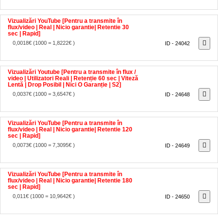
Vizualizări YouTube [Pentru a transmite în
flux/video | Real | Nicio garantie| Retentie 30
sec | Rapid]
0,0018€
(1000 = 1,8222€ )
ID - 24042
Vizualizări Youtube [Pentru a transmite în flux /
video | Utilizatori Reali | Retenție 60 sec | Viteză
Lentă | Drop Posibil | Nici O Garanție | S2]
0,0037€
(1000 = 3,6547€ )
ID - 24648
Vizualizări YouTube [Pentru a transmite în
flux/video | Real | Nicio garantie| Retentie 120
sec | Rapid]
0,0073€
(1000 = 7,3095€ )
ID - 24649
Vizualizări YouTube [Pentru a transmite în
flux/video | Real | Nicio garantie| Retentie 180
sec | Rapid]
0,011€
(1000 = 10,9642€ )
ID - 24650