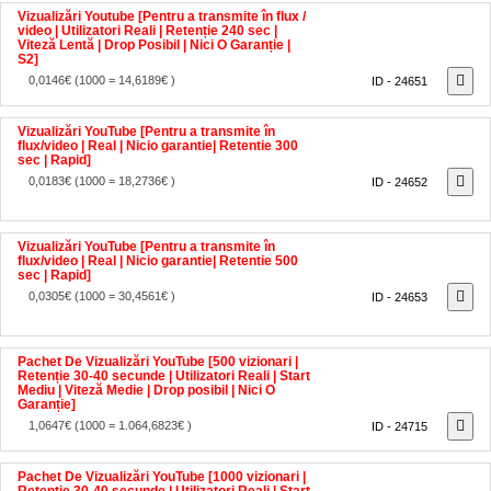
Vizualizări Youtube [Pentru a transmite în flux /
video | Utilizatori Reali | Retenție 240 sec |
Viteză Lentă | Drop Posibil | Nici O Garanție |
S2]
0,0146€
(1000 = 14,6189€ )
ID - 24651
Vizualizări YouTube [Pentru a transmite în
flux/video | Real | Nicio garantie| Retentie 300
sec | Rapid]
0,0183€
(1000 = 18,2736€ )
ID - 24652
Vizualizări YouTube [Pentru a transmite în
flux/video | Real | Nicio garantie| Retentie 500
sec | Rapid]
0,0305€
(1000 = 30,4561€ )
ID - 24653
Pachet De Vizualizări YouTube [500 vizionari |
Retenție 30-40 secunde | Utilizatori Reali | Start
Mediu | Viteză Medie | Drop posibil | Nici O
Garanție]
1,0647€
(1000 = 1.064,6823€ )
ID - 24715
Pachet De Vizualizări YouTube [1000 vizionari |
Retenție 30-40 secunde | Utilizatori Reali | Start
Mediu | Viteză Medie | Drop Posibil | Nici O