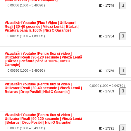
0,0035€
(1000 = 3,4909€ )
ID - 17749
Vizualizări Youtube [Flux / Video | Utilizatori
Reali | 30-40 secunde | Viteză Lentă | Bărbat |
Picătură până la 100% | Nici O Garanție]
0,0019€
(1000 = 1,8939€ )
ID - 17754
Vizualizări Youtube [Pentru flux și video |
Utilizatori Reali | 90-120 secunde | Viteză Lentă
| Bărbat | Picătură până la 100% | Nici O
Garanție]
0,0035€
(1000 = 3,4909€ )
ID - 17756
Vizualizări Youtube [Pentru flux și video |
0,002€
(1000 = 2,0475€ )
Utilizatori Reali | 30-40 secunde | Viteză Lentă |
ID - 17789
Belarus | Drop Posibil | Nici O Garanție]
Vizualizări Youtube [Pentru flux și video |
Utilizatori Reali | 90-120 secunde | Viteză Lentă
| Belarus | Drop Posibil | Nici O Garanție]
0,0035€
(1000 = 3,4909€ )
ID - 17791