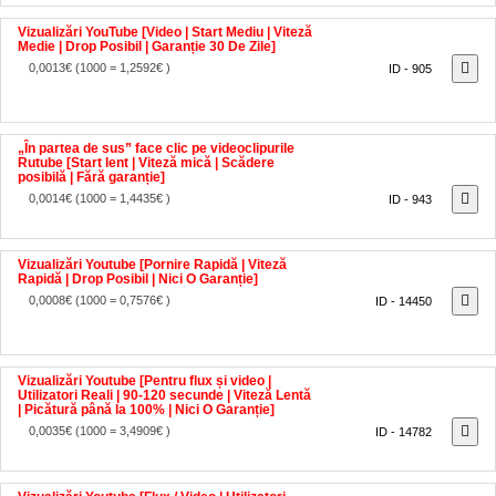
Vizualizări YouTube [Video | Start Mediu | Viteză
Medie | Drop Posibil | Garanție 30 De Zile]
0,0013€
(1000 = 1,2592€ )
ID - 905
„În partea de sus” face clic pe videoclipurile
Rutube [Start lent | Viteză mică | Scădere
posibilă | Fără garanție]
0,0014€
(1000 = 1,4435€ )
ID - 943
Vizualizări Youtube [Pornire Rapidă | Viteză
Rapidă | Drop Posibil | Nici O Garanție]
0,0008€
(1000 = 0,7576€ )
ID - 14450
Vizualizări Youtube [Pentru flux și video |
Utilizatori Reali | 90-120 secunde | Viteză Lentă
| Picătură până la 100% | Nici O Garanție]
0,0035€
(1000 = 3,4909€ )
ID - 14782
Vizualizări Youtube [Flux / Video | Utilizatori
Reali | 30-40 secunde | Viteză Lentă | Picătură