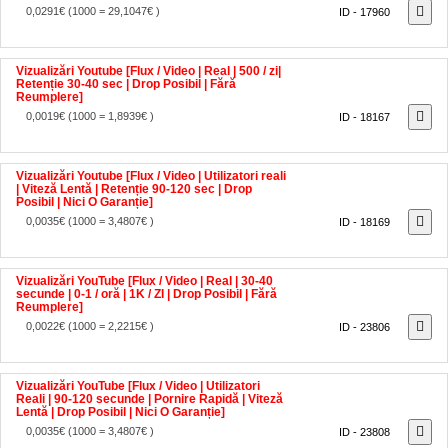
Vizualizări Youtube [Flux / Video | Real | 500 / zi|
Retenție 30-40 sec | Drop Posibil | Fără
Reumplere]
0,0019€
(1000 = 1,8939€ )
ID - 18167
Vizualizări Youtube [Flux / Video | Utilizatori reali
| Viteză Lentă | Retenție 90-120 sec | Drop
Posibil | Nici O Garanție]
0,0035€
(1000 = 3,4807€ )
ID - 18169
Vizualizări YouTube [Flux / Video | Real | 30-40
secunde | 0-1 / oră | 1K / ZI | Drop Posibil | Fără
Reumplere]
0,0022€
(1000 = 2,2215€ )
ID - 23806
Vizualizări YouTube [Flux / Video | Utilizatori
Reali | 90-120 secunde | Pornire Rapidă | Viteză
Lentă | Drop Posibil | Nici O Garanție]
0,0035€
(1000 = 3,4807€ )
ID - 23808