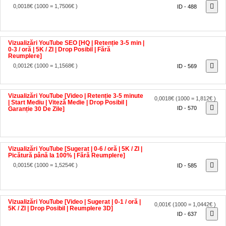
Vizualizări YouTube SEO [HQ | Retenție 3-5 min |
0-3 / oră | 5K / ZI | Drop Posibil | Fără
Reumplere]
0,0012€
(1000 = 1,1568€ )
ID - 569
Vizualizări YouTube [Video | Retenție 3-5 minute
0,0018€
(1000 = 1,812€ )
| Start Mediu | Viteză Medie | Drop Posibil |
ID - 570
Garanție 30 De Zile]
Vizualizări YouTube [Sugerat | 0-6 / oră | 5K / ZI |
Picătură până la 100% | Fără Reumplere]
0,0015€
(1000 = 1,5254€ )
ID - 585
Vizualizări YouTube [Video | Sugerat | 0-1 / oră |
0,001€
(1000 = 1,0442€ )
5K / ZI | Drop Posibil | Reumplere 3D]
ID - 637