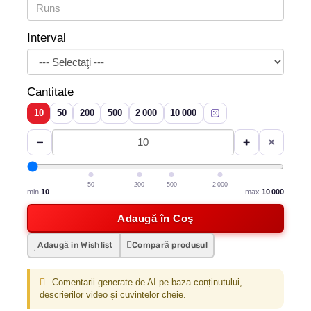
Interval
Cantitate
10
50
200
500
2 000
10 000
−
+
✕
50
200
500
2 000
min
10
max
10 000
Adaugă în Coş
Adaugă in Wishlist
Compară produsul
Comentarii generate de AI pe baza conținutului,
descrierilor video și cuvintelor cheie.