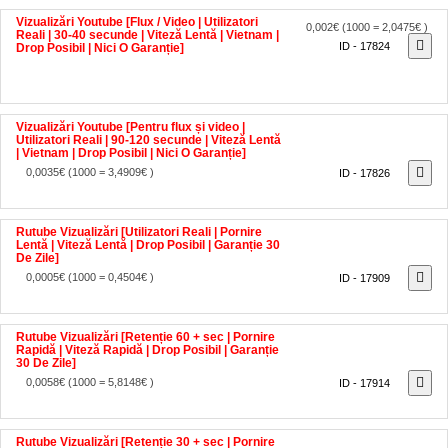
Vizualizări Youtube [Flux / Video | Utilizatori
0,002€
(1000 = 2,0475€ )
Reali | 30-40 secunde | Viteză Lentă | Vietnam |
ID - 17824
Drop Posibil | Nici O Garanție]
Vizualizări Youtube [Pentru flux și video |
Utilizatori Reali | 90-120 secunde | Viteză Lentă
| Vietnam | Drop Posibil | Nici O Garanție]
0,0035€
(1000 = 3,4909€ )
ID - 17826
Rutube Vizualizări [Utilizatori Reali | Pornire
Lentă | Viteză Lentă | Drop Posibil | Garanție 30
De Zile]
0,0005€
(1000 = 0,4504€ )
ID - 17909
Rutube Vizualizări [Retenție 60 + sec | Pornire
Rapidă | Viteză Rapidă | Drop Posibil | Garanție
30 De Zile]
0,0058€
(1000 = 5,8148€ )
ID - 17914
Rutube Vizualizări [Retenție 30 + sec | Pornire
Rapidă | Viteză Medie | Drop Posibil | Garanție