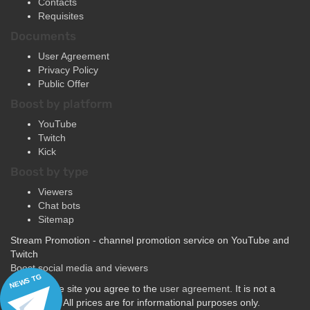
Requisites
Documents
User Agreement
Privacy Policy
Public Offer
Boost by platform
YouTube
Twitch
Kick
Boost by type
Viewers
Chat bots
Sitemap
Stream Promotion - channel promotion service on YouTube and
Twitch
Boost social media and viewers
NEWS TG
By using the site you agree to the
user agreement
. It is not a
public offer. All prices are for informational purposes only.