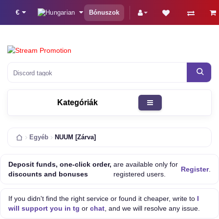
€
Bónuszok
Discord tagok
Kategóriák
Egyéb
NUUM [Zárva]
Deposit funds, one-click order,
are available only for
Register
.
discounts and bonuses
registered users.
If you didn't find the right service or found it cheaper, write to
I
will support you in tg
or
chat
, and we will resolve any issue.