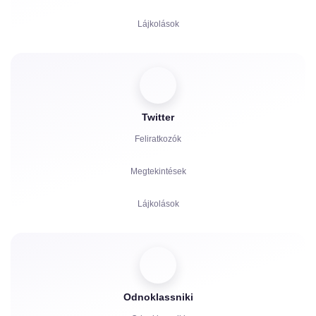
Lájkolások
Nézők
Reakciók
Twitter
Hozzászólások
Feliratkozók
Megosztások
Megtekintések
Panaszok
Lájkolások
Nézettségi órák
Hozzászólások
Nézők
Odnoklassniki
Megosztások