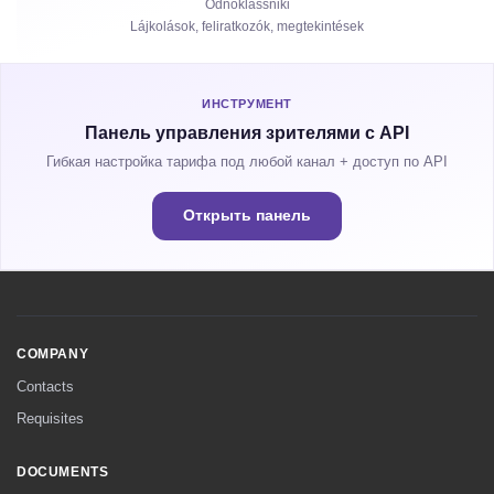
Odnoklassniki
Lájkolások, feliratkozók, megtekintések
Nézettségi órák
ИНСТРУМЕНТ
Панель управления зрителями с API
Гибкая настройка тарифа под любой канал + доступ по API
Открыть панель
COMPANY
Contacts
Requisites
DOCUMENTS