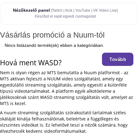
Nézőkezelő panel
[Twitch | Kick | YouTube | VK Video Live]
Készítsd el saját egyedi csomagodat
Vásárlás promóció a Nuum-tól
Nincs listázandó termék(ek) ebben a kategóriában.
Tovább
Hová ment WASD?
Nem is olyan régen az MTS bemutatta a Nuum platformot - az
MTS aktívan fejleszti a NUUM video szolgáltatást, amely egy
egyedülálló streaming szolgáltatás, amely egyesíti a különféle
típusú videotartalmakat. A platform egyik alkotóeleme a
játékosoknak szánt WASD streaming szolgáltatás volt, amelyet az
MTS is kezel.
A nuum streaming szolgáltatás szórakoztató tartalmak széles
skáláját kínálja felhasználóinak, beleértve a függőleges és
vízszintes videókat is. Ez lehetővé teszi a nézők számára, hogy
élvezhessék kedvenc videoformátumaikat.