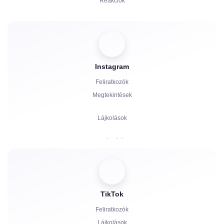
Reakciók
Meghívók
Boosts
Instagram
Bot indítása
Feliratkozók
Hozzászólások
Megtekintések
Panaszok
Lájkolások
Csillagok
Hozzászólások
Megosztások
Nézők
TikTok
Feliratkozók
Lájkolások