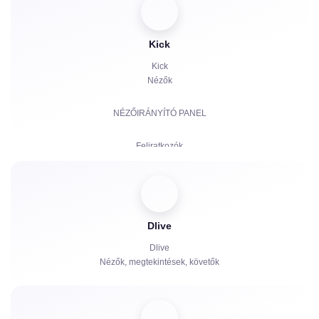
Lájkolások
Chat botok
Kick
Kick
Nézők
NÉZŐIRÁNYÍTÓ PANEL
Feliratkozók
Fizetett feliratkozások | KICKs | Fiókok
Megtekintések
Dlive
Chat botok
Dlive
Nézők, megtekintések, követők