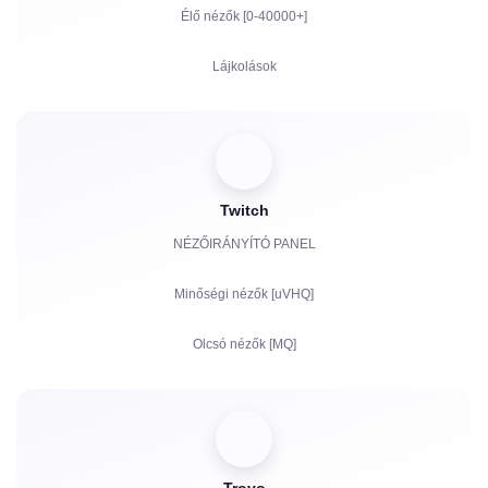
Élő nézők [0-40000+]
Lájkolások
Megtekintések
Feliratkozók
Twitch
Nézettségi órák YouTube-hoz
NÉZŐIRÁNYÍTÓ PANEL
Megosztások
Minőségi nézők [uVHQ]
Hozzászólások
Olcsó nézők [MQ]
Panaszok
Megtekintések
Követők