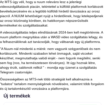
Az MTS úgy véli, hogy a nuum releváns lesz a jelenlegi
videoszolgáltatások piacán, tekintettel a külföldi platformok korlátozott
bevételszerzésére és a legtöbb külföldi hirdető távozására az orosz
piacról. A NUUM lehetőséget nyújt a hirdetőknek, hogy letelepedjenek
az orosz közönség körében, és hatékonyan népszerűsítsék
termékeiket és szolgáltatásaikat.
A videoszolgáltatás teljes elindításának 2024-ben kell megtörténnie. A
nuum platform megnyitása után a WASD video szolgáltatás lefagy, és
a felhasználóknak azt tanácsolják, hogy váltsanak egy új platformra.
"A Nuum-nál mindenki a miénk: nem vagyunk szégyenlősek és nem
korlátozunk. Mindenki szabadon lehet önmaguk, saját vicceket
készíthet, megmutathatja valódi énjét - nem fogunk megítélni, senki
sem fog (nos, ha természetesen törvényes). Itt úgy hoznak létre,
ahogy érzik, sablonok nélkül " - mondja egy üzenet a szolgáltatás
Telegram csatornáján.
Összességében az MTS-nek több stratégiát kell alkalmaznia a
"tudatos" tartalom mennyiségének növelésére, valamint több forgalom
és új tartalomkészítő vonzására a platformjára.
Új termékek