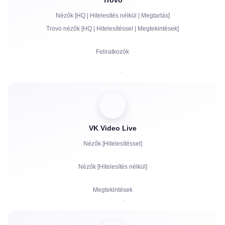
Trovo
Bits | Fizetett feliratkozások | Primes
Nézők [HQ | Hitelesítés nélkül | Megtartás]
Chat botok
Trovo nézők [HQ | Hitelesítéssel | Megtekintések]
Élő kommunikáció a chatben
Feliratkozók
Panaszok
Megtekintések
Fiók hitelesítés a chatben
VK Video Live
Nézők [Hitelesítéssel]
Nézők [Hitelesítés nélkül]
Megtekintések
Feliratkozók