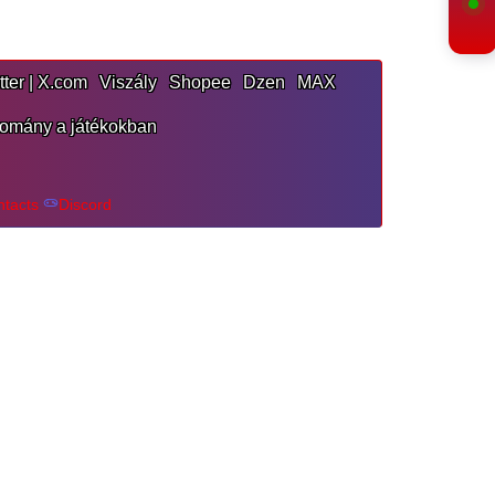
tter | X.com
Viszály
Shopee
Dzen
MAX
omány a játékokban
ntacts
Discord