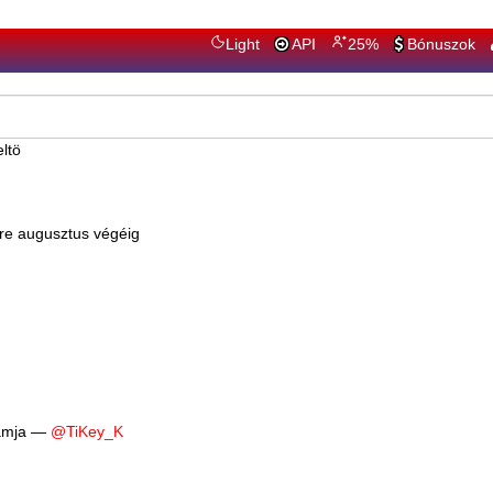
Light
API
25%
Bónuszok
ltöltés
e augusztus végéig
ramja —
@TiKey_K