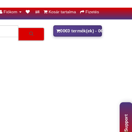
Fiókom
Kosár tartalma
Fizetés
0
0€
0 termék(ek) - 0€
Support