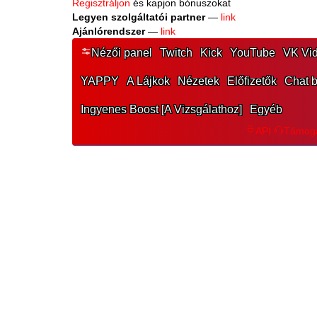
Regisztráljon
és kapjon bónuszokat
Legyen szolgáltatói partner
—
link
Ajánlórendszer
—
link
Nézői panel
Twitch
Kick
YouTube
VK Vid
YAPPY
A Lájkok
Nézetek
Előfizetők
Chat b
Ingyenes Boost [A Vizsgálathoz]
Egyéb
API
Támoga