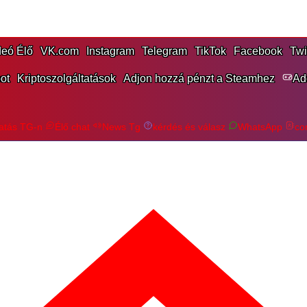
eó Élő
VK.com
Instagram
Telegram
TikTok
Facebook
Twi
ot
Kriptoszolgáltatások
Adjon hozzá pénzt a Steamhez
Ad
tás TG-n
Élő chat
News Tg
kérdés és válasz
WhatsApp
co