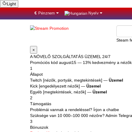
Light
€
Pénznem
Nyelv
Steam fe
×
A NÖVELŐ SZOLGÁLTATÁS ÜZEMEL 24/7
Promóciós kód
august15
— 13% kedvezmény a nézőkr
1
Állapot
Twitch [nézők, portyák, megtekintések] —
Üzemel
Kick [engedélyezett nézők] —
Üzemel
Egyéb [megtekintések, nézők] —
Üzemel
2
Támogatás
Problémái vannak a rendeléssel? Írjon a chatbe
Szüksége van 10 000–100 000 nézőre? Admin Teleg
3
Bónuszok