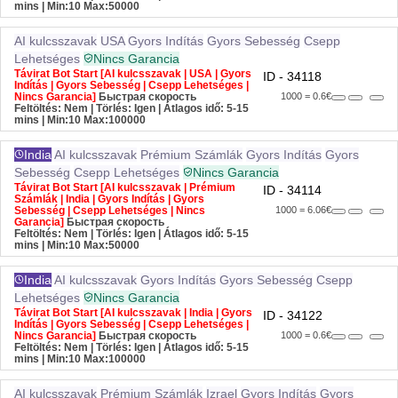
mins
| Min:10 Max:50000
AI kulcsszavak
USA
Gyors Indítás
Gyors Sebesség
Csepp
Lehetséges
Nincs Garancia
Távirat Bot Start [AI kulcsszavak | USA | Gyors
ID - 34118
Indítás | Gyors Sebesség | Csepp Lehetséges |
Nincs Garancia]
Быстрая скорость
1000 = 0.6€
Feltöltés: Nem | Törlés: Igen | Átlagos idő: 5-15
mins
| Min:10 Max:100000
India
AI kulcsszavak
Prémium Számlák
Gyors Indítás
Gyors
Sebesség
Csepp Lehetséges
Nincs Garancia
Távirat Bot Start [AI kulcsszavak | Prémium
ID - 34114
Számlák | India | Gyors Indítás | Gyors
Sebesség | Csepp Lehetséges | Nincs
1000 = 6.06€
Garancia]
Быстрая скорость
Feltöltés: Nem | Törlés: Igen | Átlagos idő: 5-15
mins
| Min:10 Max:50000
India
AI kulcsszavak
Gyors Indítás
Gyors Sebesség
Csepp
Lehetséges
Nincs Garancia
Távirat Bot Start [AI kulcsszavak | India | Gyors
ID - 34122
Indítás | Gyors Sebesség | Csepp Lehetséges |
Nincs Garancia]
Быстрая скорость
1000 = 0.6€
Feltöltés: Nem | Törlés: Igen | Átlagos idő: 5-15
mins
| Min:10 Max:100000
AI kulcsszavak
Prémium Számlák
Izrael
Gyors Indítás
Gyors