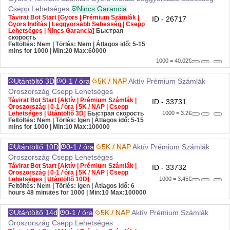
Csepp Lehetséges
Nincs Garancia
Távirat Bot Start [Gyors | Prémium Számlák |
ID - 26717
Gyors Indítás | Leggyorsabb Sebesség | Csepp
Lehetséges | Nincs Garancia]
Быстрая
скорость
Feltöltés: Nem | Törlés: Nem | Átlagos idő: 5-15
mins for 1000
| Min:20 Max:60000
1000 = 40.02€
Utántöltő 3D
0-1 / óra
5K / NAP
Aktív
Prémium Számlák
Oroszország
Csepp Lehetséges
Távirat Bot Start [Aktív | Prémium Számlák |
ID - 33731
Oroszország | 0-1 / óra | 5K / NAP | Csepp
Lehetséges | Utántöltő 3D]
Быстрая скорость
1000 = 3.2€
Feltöltés: Nem | Törlés: Igen | Átlagos idő: 5-15
mins for 1000
| Min:10 Max:100000
Utántöltő 10D
0-1 / óra
5K / NAP
Aktív
Prémium Számlák
Oroszország
Csepp Lehetséges
Távirat Bot Start [Aktív | Prémium Számlák |
ID - 33732
Oroszország | 0-1 / óra | 5K / NAP | Csepp
Lehetséges | Utántöltő 10D]
1000 = 3.45€
Feltöltés: Nem | Törlés: Igen | Átlagos idő: 6
hours 48 minutes for 1000
| Min:10 Max:100000
Utántöltő 14d
0-1 / óra
5K / NAP
Aktív
Prémium Számlák
Oroszország
Csepp Lehetséges