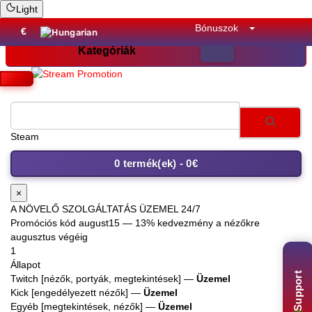
Light
Bónuszok
€
Kategóriák
Instag
0 termék(ek) - 0€
×
A NÖVELŐ SZOLGÁLTATÁS ÜZEMEL 24/7
Promóciós kód
august15
— 13% kedvezmény a nézőkre
augusztus végéig
1
Állapot
Support
Twitch [nézők, portyák, megtekintések] —
Üzemel
Kick [engedélyezett nézők] —
Üzemel
Egyéb [megtekintések, nézők] —
Üzemel