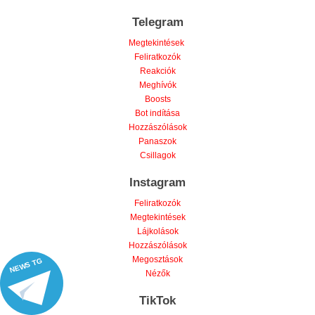
Telegram
Megtekintések
Feliratkozók
Reakciók
Meghívók
Boosts
Bot indítása
Hozzászólások
Panaszok
Csillagok
Instagram
Feliratkozók
Megtekintések
Lájkolások
Hozzászólások
Megosztások
NEWS TG
Nézők
TikTok