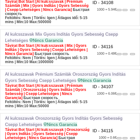
Távirat Bot Start [AI kulcsszavak | Prémium
ID - 34108
Számlák | Mix | Gyors Indítás | Gyors Sebesség
| Csepp Lehetséges | Nincs Garancia]
Быстрая
1000 = 5.94€
скорость
Feltöltés: Nem | Törlés: Igen | Átlagos idő: 5-15
mins
| Min:10 Max:500000
AI kulcsszavak
Mix
Gyors Indítás
Gyors Sebesség
Csepp
Lehetséges
Nincs Garancia
Távirat Bot Start [AI kulcsszavak | Mix | Gyors
ID - 34116
Indítás | Gyors Sebesség | Csepp Lehetséges |
Nincs Garancia]
Быстрая скорость
1000 = 0.48€
Feltöltés: Nem | Törlés: Igen | Átlagos idő: 5-15
mins
| Min:10 Max:1000000
AI kulcsszavak
Prémium Számlák
Oroszország
Gyors Indítás
Gyors Sebesség
Csepp Lehetséges
Nincs Garancia
Távirat Bot Start [AI kulcsszavak | Prémium
ID - 34107
Számlák | Oroszország | Gyors Indítás | Gyors
Sebesség | Csepp Lehetséges | Nincs
1000 = 6.06€
Garancia]
Быстрая скорость
Feltöltés: Nem | Törlés: Igen | Átlagos idő: 5-15
mins
| Min:10 Max:50000
AI kulcsszavak
Oroszország
Gyors Indítás
Gyors Sebesség
Csepp Lehetséges
Nincs Garancia
Távirat Bot Start [AI kulcsszavak | Oroszország
ID - 34115
| Gyors Indítás | Gyors Sebesség | Csepp
Lehetséges | Nincs Garancia]
Быстрая
1000 = 0.6€