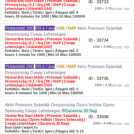
Távirat Bot Start [Aktív | Prémium Számlák |
ID - 33733
Oroszország | 0-1 / óra | 5K / NAP | Csepp
Lehetséges | Utántöltő 14d]
1000 = 3.7€
Feltöltés: Nem | Törlés: Igen | Átlagos idő: 6
hours 26 minutes for 1000
| Min:10 Max:100000
Utántöltő 20D
0-1 / óra
5K / NAP
Aktív
Prémium Számlák
Oroszország
Csepp Lehetséges
Távirat Bot Start [Aktív | Prémium Számlák |
ID - 33734
Oroszország | 0-1 / óra | 5K / NAP | Csepp
Lehetséges | Utántöltő 20D]
1000 = 3.94€
Feltöltés: Nem | Törlés: Igen | Átlagos idő: 5
hours 1 minute for 1000
| Min:10 Max:100000
Utántöltő 25D
0-1 / óra
5K / NAP
Aktív
Prémium Számlák
Oroszország
Csepp Lehetséges
Távirat Bot Start [Aktív | Prémium Számlák |
ID - 33735
Oroszország | 0-1 / óra | 5K / NAP | Csepp
Lehetséges | Utántöltő 25D]
1000 = 4.2€
Feltöltés: Nem | Törlés: Igen | Átlagos idő: 5
hours 8 minutes for 1000
| Min:10 Max:100000
Aktív
Prémium Számlák
Oroszország
Gyors Indítás
Gyors
Sebesség
Csepp Lehetséges
Garancia 30 Nap
Távirat Bot Start [Aktív | Prémium Számlák |
ID - 33508
Oroszország | Gyors Indítás | Gyors Sebesség |
Csepp Lehetséges | Garancia 30 Nap]
1000 = 4.44€
Быстрая скорость
Feltöltés: Nem | Törlés: Igen | Átlagos idő: 5-15