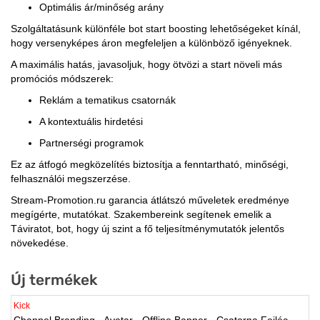
Optimális ár/minőség arány
Szolgáltatásunk különféle bot start boosting lehetőségeket kínál,
hogy versenyképes áron megfeleljen a különböző igényeknek.
A maximális hatás, javasoljuk, hogy ötvözi a start növeli más
promóciós módszerek:
Reklám a tematikus csatornák
A kontextuális hirdetési
Partnerségi programok
Ez az átfogó megközelítés biztosítja a fenntartható, minőségi,
felhasználói megszerzése.
Stream-Promotion.ru garancia átlátszó műveletek eredménye
megígérte, mutatókat. Szakembereink segítenek emelik a
Táviratot, bot, hogy új szint a fő teljesítménymutatók jelentős
növekedése.
Új termékek
Kick