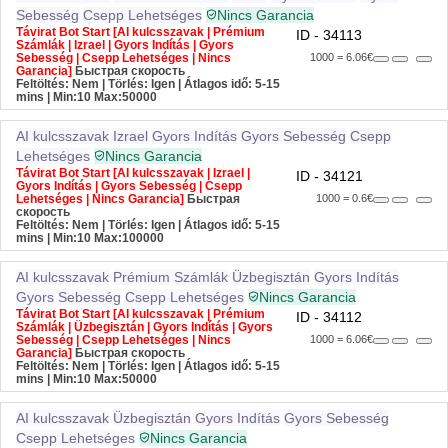
Sebesség
Csepp Lehetséges
Nincs Garancia
Távirat Bot Start [AI kulcsszavak | Prémium
ID - 34113
Számlák | Izrael | Gyors Indítás | Gyors
Sebesség | Csepp Lehetséges | Nincs
1000 = 6.06€
Garancia]
Быстрая скорость
Feltöltés: Nem | Törlés: Igen | Átlagos idő: 5-15
mins
| Min:10 Max:50000
AI kulcsszavak
Izrael
Gyors Indítás
Gyors Sebesség
Csepp
Lehetséges
Nincs Garancia
Távirat Bot Start [AI kulcsszavak | Izrael |
ID - 34121
Gyors Indítás | Gyors Sebesség | Csepp
Lehetséges | Nincs Garancia]
Быстрая
1000 = 0.6€
скорость
Feltöltés: Nem | Törlés: Igen | Átlagos idő: 5-15
mins
| Min:10 Max:100000
AI kulcsszavak
Prémium Számlák
Üzbegisztán
Gyors Indítás
Gyors Sebesség
Csepp Lehetséges
Nincs Garancia
Távirat Bot Start [AI kulcsszavak | Prémium
ID - 34112
Számlák | Üzbegisztán | Gyors Indítás | Gyors
Sebesség | Csepp Lehetséges | Nincs
1000 = 6.06€
Garancia]
Быстрая скорость
Feltöltés: Nem | Törlés: Igen | Átlagos idő: 5-15
mins
| Min:10 Max:50000
AI kulcsszavak
Üzbegisztán
Gyors Indítás
Gyors Sebesség
Csepp Lehetséges
Nincs Garancia