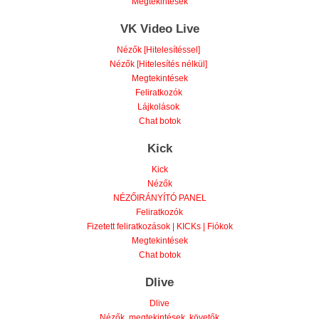
Megtekintések
VK Video Live
Nézők [Hitelesítéssel]
Nézők [Hitelesítés nélkül]
Megtekintések
Feliratkozók
Lájkolások
Chat botok
Kick
Kick
Nézők
NÉZŐIRÁNYÍTÓ PANEL
Feliratkozók
Fizetett feliratkozások | KICKs | Fiókok
Megtekintések
Chat botok
Dlive
Dlive
Nézők, megtekintések, követők