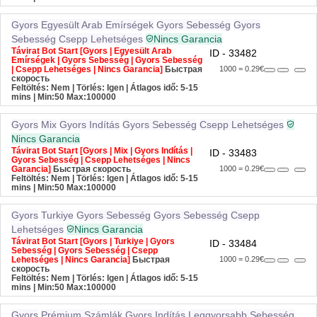
Gyors
Egyesült Arab Emírségek
Gyors Sebesség
Gyors
Sebesség
Csepp Lehetséges
Nincs Garancia
Távirat Bot Start [Gyors | Egyesült Arab
ID - 33482
Emírségek | Gyors Sebesség | Gyors Sebesség
| Csepp Lehetséges | Nincs Garancia]
Быстрая
1000 = 0.29€
скорость
Feltöltés: Nem | Törlés: Igen | Átlagos idő: 5-15
mins
| Min:50 Max:100000
Gyors
Mix
Gyors Indítás
Gyors Sebesség
Csepp Lehetséges
Nincs Garancia
Távirat Bot Start [Gyors | Mix | Gyors Indítás |
ID - 33483
Gyors Sebesség | Csepp Lehetséges | Nincs
Garancia]
Быстрая скорость
1000 = 0.29€
Feltöltés: Nem | Törlés: Igen | Átlagos idő: 5-15
mins
| Min:50 Max:100000
Gyors
Turkiye
Gyors Sebesség
Gyors Sebesség
Csepp
Lehetséges
Nincs Garancia
Távirat Bot Start [Gyors | Turkiye | Gyors
ID - 33484
Sebesség | Gyors Sebesség | Csepp
Lehetséges | Nincs Garancia]
Быстрая
1000 = 0.29€
скорость
Feltöltés: Nem | Törlés: Igen | Átlagos idő: 5-15
mins
| Min:50 Max:100000
Gyors
Prémium Számlák
Gyors Indítás
Leggyorsabb Sebesség