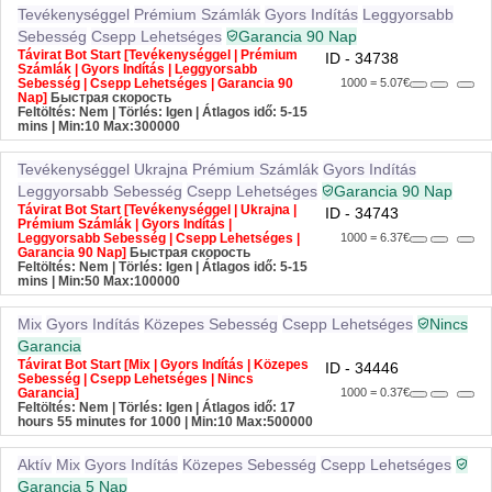
Tevékenységgel
Prémium Számlák
Gyors Indítás
Leggyorsabb
Sebesség
Csepp Lehetséges
Garancia 90 Nap
Távirat Bot Start [Tevékenységgel | Prémium
ID - 34738
Számlák | Gyors Indítás | Leggyorsabb
Sebesség | Csepp Lehetséges | Garancia 90
1000 = 5.07€
Nap]
Быстрая скорость
Feltöltés: Nem | Törlés: Igen | Átlagos idő: 5-15
mins
| Min:10 Max:300000
Tevékenységgel
Ukrajna
Prémium Számlák
Gyors Indítás
Leggyorsabb Sebesség
Csepp Lehetséges
Garancia 90 Nap
Távirat Bot Start [Tevékenységgel | Ukrajna |
ID - 34743
Prémium Számlák | Gyors Indítás |
Leggyorsabb Sebesség | Csepp Lehetséges |
1000 = 6.37€
Garancia 90 Nap]
Быстрая скорость
Feltöltés: Nem | Törlés: Igen | Átlagos idő: 5-15
mins
| Min:50 Max:100000
Mix
Gyors Indítás
Közepes Sebesség
Csepp Lehetséges
Nincs
Garancia
Távirat Bot Start [Mix | Gyors Indítás | Közepes
ID - 34446
Sebesség | Csepp Lehetséges | Nincs
Garancia]
1000 = 0.37€
Feltöltés: Nem | Törlés: Igen | Átlagos idő: 17
hours 55 minutes for 1000
| Min:10 Max:500000
Aktív
Mix
Gyors Indítás
Közepes Sebesség
Csepp Lehetséges
Garancia 5 Nap