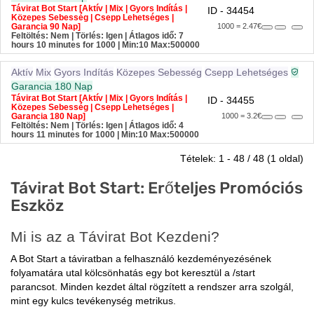
Távirat Bot Start [Aktív | Mix | Gyors Indítás |
ID - 34454
Közepes Sebesség | Csepp Lehetséges |
Garancia 90 Nap]
1000 = 2.47€
Feltöltés: Nem | Törlés: Igen | Átlagos idő: 7
hours 10 minutes for 1000
| Min:10 Max:500000
Aktív
Mix
Gyors Indítás
Közepes Sebesség
Csepp Lehetséges
Garancia 180 Nap
Távirat Bot Start [Aktív | Mix | Gyors Indítás |
ID - 34455
Közepes Sebesség | Csepp Lehetséges |
Garancia 180 Nap]
1000 = 3.2€
Feltöltés: Nem | Törlés: Igen | Átlagos idő: 4
hours 11 minutes for 1000
| Min:10 Max:500000
Tételek: 1 - 48 / 48 (1 oldal)
Távirat Bot Start: Erőteljes Promóciós
Eszköz
Mi is az a Távirat Bot Kezdeni?
A Bot Start a táviratban a felhasználó kezdeményezésének
folyamatára utal kölcsönhatás egy bot keresztül a /start
parancsot. Minden kezdet által rögzített a rendszer arra szolgál,
mint egy kulcs tevékenység metrikus.