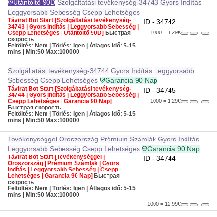
Utántöltő 90D
Szolgáltatási tevékenység-34743
Gyors Indítás
Leggyorsabb Sebesség
Csepp Lehetséges
Távirat Bot Start [Szolgáltatási tevékenység-
ID - 34742
34743 | Gyors Indítás | Leggyorsabb Sebesség |
Csepp Lehetséges | Utántöltő 90D]
Быстрая
1000 = 1.29€
скорость
Feltöltés: Nem | Törlés: Igen | Átlagos idő: 5-15
mins
| Min:50 Max:100000
Szolgáltatási tevékenység-34744
Gyors Indítás
Leggyorsabb
Sebesség
Csepp Lehetséges
Garancia 90 Nap
Távirat Bot Start [Szolgáltatási tevékenység-
ID - 34745
34744 | Gyors Indítás | Leggyorsabb Sebesség |
Csepp Lehetséges | Garancia 90 Nap]
1000 = 1.29€
Быстрая скорость
Feltöltés: Nem | Törlés: Igen | Átlagos idő: 5-15
mins
| Min:50 Max:100000
Tevékenységgel
Oroszország
Prémium Számlák
Gyors Indítás
Leggyorsabb Sebesség
Csepp Lehetséges
Garancia 90 Nap
Távirat Bot Start [Tevékenységgel |
ID - 34744
Oroszország | Prémium Számlák | Gyors
Indítás | Leggyorsabb Sebesség | Csepp
Lehetséges | Garancia 90 Nap]
Быстрая
скорость
Feltöltés: Nem | Törlés: Igen | Átlagos idő: 5-15
mins
| Min:50 Max:100000
1000 = 12.99€