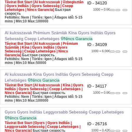
Távirat Bot Start [AI kulcsszavak | Üzbegisztán
ID - 34120
| Gyors Indítás | Gyors Sebesség | Csepp
Lehetséges | Nincs Garancia]
Быстрая
1000 = 0.6€
скорость
Feltöltés: Nem | Törlés: Igen | Átlagos idő: 5-15
mins
| Min:10 Max:100000
AI kulcsszavak
Prémium Számlák
Kína
Gyors Indítás
Gyors
Sebesség
Csepp Lehetséges
Nincs Garancia
Távirat Bot Start [AI kulcsszavak | Prémium
ID - 34109
Számlák | Kína | Gyors Indítás | Gyors
Sebesség | Csepp Lehetséges | Nincs
1000 = 6.06€
Garancia]
Быстрая скорость
Feltöltés: Nem | Törlés: Igen | Átlagos idő: 5-15
mins
| Min:10 Max:50000
AI kulcsszavak
Kína
Gyors Indítás
Gyors Sebesség
Csepp
Lehetséges
Nincs Garancia
Távirat Bot Start [AI kulcsszavak | Kína | Gyors
ID - 34117
Indítás | Gyors Sebesség | Csepp Lehetséges |
Nincs Garancia]
Быстрая скорость
1000 = 0.6€
Feltöltés: Nem | Törlés: Igen | Átlagos idő: 5-15
mins
| Min:10 Max:100000
Gyors
Gyors Indítás
Leggyorsabb Sebesség
Csepp Lehetséges
Nincs Garancia
Távirat Bot Start [Gyors | Gyors Indítás |
ID - 26716
Leggyorsabb Sebesség | Csepp Lehetséges |
Nincs Garancia]
Быстрая скорость
1000 = 0.42€