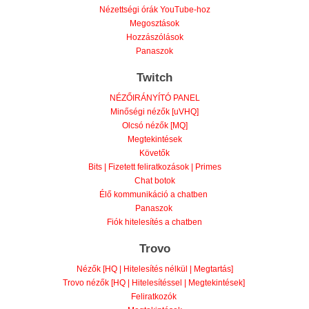
Nézettségi órák YouTube-hoz
Megosztások
Hozzászólások
Panaszok
Twitch
NÉZŐIRÁNYÍTÓ PANEL
Minőségi nézők [uVHQ]
Olcsó nézők [MQ]
Megtekintések
Követők
Bits | Fizetett feliratkozások | Primes
Chat botok
Élő kommunikáció a chatben
Panaszok
Fiók hitelesítés a chatben
Trovo
Nézők [HQ | Hitelesítés nélkül | Megtartás]
Trovo nézők [HQ | Hitelesítéssel | Megtekintések]
Feliratkozók