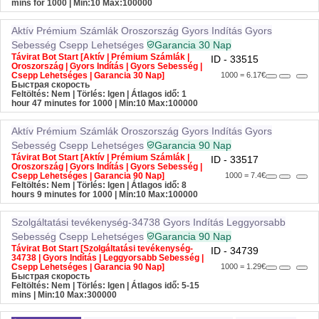
mins for 1000
| Min:10 Max:100000
Aktív
Prémium Számlák
Oroszország
Gyors Indítás
Gyors
Sebesség
Csepp Lehetséges
Garancia 30 Nap
Távirat Bot Start [Aktív | Prémium Számlák |
ID - 33515
Oroszország | Gyors Indítás | Gyors Sebesség |
Csepp Lehetséges | Garancia 30 Nap]
1000 = 6.17€
Быстрая скорость
Feltöltés: Nem | Törlés: Igen | Átlagos idő: 1
hour 47 minutes for 1000
| Min:10 Max:100000
Aktív
Prémium Számlák
Oroszország
Gyors Indítás
Gyors
Sebesség
Csepp Lehetséges
Garancia 90 Nap
Távirat Bot Start [Aktív | Prémium Számlák |
ID - 33517
Oroszország | Gyors Indítás | Gyors Sebesség |
Csepp Lehetséges | Garancia 90 Nap]
1000 = 7.4€
Feltöltés: Nem | Törlés: Igen | Átlagos idő: 8
hours 9 minutes for 1000
| Min:10 Max:100000
Szolgáltatási tevékenység-34738
Gyors Indítás
Leggyorsabb
Sebesség
Csepp Lehetséges
Garancia 90 Nap
Távirat Bot Start [Szolgáltatási tevékenység-
ID - 34739
34738 | Gyors Indítás | Leggyorsabb Sebesség |
Csepp Lehetséges | Garancia 90 Nap]
1000 = 1.29€
Быстрая скорость
Feltöltés: Nem | Törlés: Igen | Átlagos idő: 5-15
mins
| Min:10 Max:300000