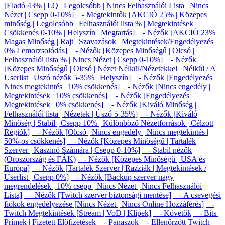
[Eladó 43% | LQ | Legolcsóbb | Nincs Felhasználói Lista | Nincs
Nézet | Csepp 0-10%]
- Megtekintők [AKCIÓ 25% | Közepes
minőség | Legolcsóbb | Felhasználói lista % | Megtekintések |
Csökkenés 0-10% | Helyszín | Megtartás]
- Nézők [AKCIÓ 23% |
Magas Minőség | Rajt | Szavazások | Megtekintések/Engedélyezés |
0% Lemorzsolódás]
- Nézők [Közepes Minőségű | Olcsó |
Felhasználói lista % | Nincs Nézet | Csepp 0-10%]
- Nézők
[Közepes Minőségű | Olcsó | Nézet Nélkül/Nézetekkel | Nélkül / A
Userlist | Úszó nézők 5-35% | Helyszín]
- Nézők [Engedélyezés |
Nincs megtekintés | 10% csökkenés]
- Nézők [Nincs engedély |
Megtekintések | 10% csökkenés]
- Nézők [Engedélyezés |
Megtekintések | 0% csökkenés]
- Nézők [Kiváló Minőség |
Felhasználói lista | Nézetek | Úszó 5-35%]
- Nézők [Kiváló
Minőség | Stabil | Csepp 10% | Különböző Nézetforrások | Célzott
Régiók]
- Nézők [Olcsó | Nincs engedély | Nincs megtekintés |
50%-os csökkenés]
- Nézők [Közepes Minőségű | Tartalék
Szerver | Kaszinó Számára | Csepp 0-10%]
- Stabil nézők
(Oroszország és FÁK)
- Nézők [Közepes Minőségű | USA és
Európa]
- Nézők [Tartalék Szerver | Razziák | Megtekintések /
Userlist | Csepp 0%]
- Nézők [Backup szerver nagy
megrendelések | 10% csepp | Nincs Nézet | Nincs Felhasználói
Lista]
- Nézők [Twitch szerver biztonsági mentése]
- A csevegési
fiókok engedélyezése [Nincs Nézet | Nincs Online Hozzáférés]
-
Twitch Megtekintések [Stream | VoD | Klipek]
- Követők
- Bits |
Prímek | Fizetett Előfizetések
- Panaszok
- Ellenőrzött Twitch