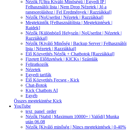
Nézők [Ultra Kiváló Minőségű | Egyedi IP |
Felhasználói lista | Nem Drop Nézetek | Jó a
rangsoroláshoz | Fel Eredmények | Razziákkal]
Nézők [NoUserlist | Nézetek | Razziákkal]
Megtekintők [Felhasználólista | Megtekintések |
Raidek]
Nézők [Különböző Helyszín | NoUserlist | Nézetek |
Razziákkal]
Nézők [Kiváló Minőség | Backup Server | Felhasználói
lista | Nézetek | Razziákkal]
Élő Közvetítés Nézők + Chatbotok [Razziákkal]
Fizetett Előfizetések | KICKs | Számlák
Feliratkozók
Nézetek
Egyedi tarifák
Élő Közvetítés Fecseg - Kick
Chat-Botok
Kick Chatbots AI
Egyéb
Összes megtekintése Kick
YouTube
text_panel_order
Nézők [Stabil | Maximum 10000+ | Valódi] Munka
után 06.08
Nézők [Kiváló minőség | Nincs megtekintések | 0-40%