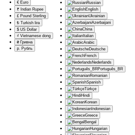
€ Euro
Russian
₹ Indian Rupee
English
£ Pound Sterling
Ukrainian
Azerbaijani
₺ Turkish lira
China
$ US Dollar
₫ Vietnamese dong
Italian
₴ Гривна
Arabic
р. Рубль
Deutsche
French
Nederlands
Português_BR
Romanian
Spanish
Türkçe
Hindi
Korean
Indonesian
Greece
Bengal
Hungarian