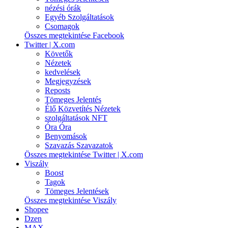
nézési órák
Egyéb Szolgáltatások
Csomagok
Összes megtekintése Facebook
Twitter | X.com
Követők
Nézetek
kedvelések
Megjegyzések
Reposts
Tömeges Jelentés
Élő Közvetítés Nézetek
szolgáltatások NFT
Óra Óra
Benyomások
Szavazás Szavazatok
Összes megtekintése Twitter | X.com
Viszály
Boost
Tagok
Tömeges Jelentések
Összes megtekintése Viszály
Shopee
Dzen
MAX