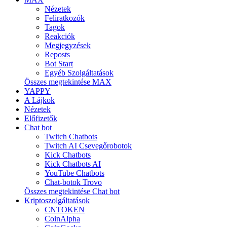
Nézetek
Feliratkozók
Tagok
Reakciók
Megjegyzések
Reposts
Bot Start
Egyéb Szolgáltatások
Összes megtekintése MAX
YAPPY
A Lájkok
Nézetek
Előfizetők
Chat bot
Twitch Chatbots
Twitch AI Csevegőrobotok
Kick Chatbots
Kick Chatbots AI
YouTube Chatbots
Chat-botok Trovo
Összes megtekintése Chat bot
Kriptoszolgáltatások
CNTOKEN
CoinAlpha