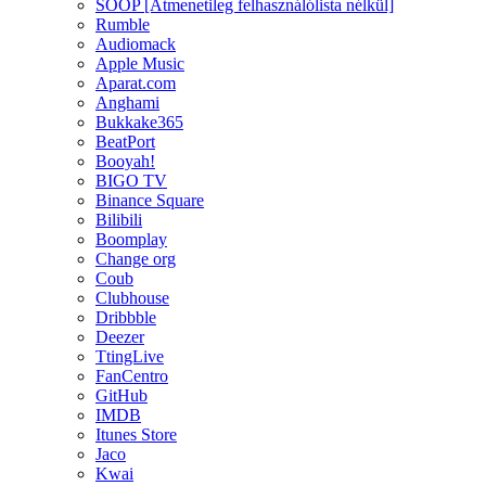
SOOP [Átmenetileg felhasználólista nélkül]
Rumble
Audiomack
Apple Music
Aparat.com
Anghami
Bukkake365
BeatPort
Booyah!
BIGO TV
Binance Square
Bilibili
Boomplay
Change org
Coub
Clubhouse
Dribbble
Deezer
TtingLive
FanCentro
GitHub
IMDB
Itunes Store
Jaco
Kwai