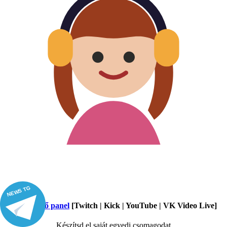
NEWS TG
Nézőkezelő panel
[Twitch | Kick | YouTube | VK Video Live]
Készítsd el saját egyedi csomagodat