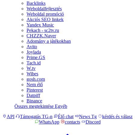
Backlinks
Weboldalfejlesztés
Weboldal promóció
Akciós SEO linkek
Yandex Music
Pekach - sc2tv.ru
CHZZK.Naver
Adomány a játékokban
Avito
Joylada
Prime.GS
Tach.id
W.tv
Wibes
gosh.com
Nem élő
Pinterest
Datpiff
Binance
Összes megtekintése Egyéb
API
Támogatás TG-n
Élő chat
News Tg
kérdés és válasz
WhatsApp
contacts
Discord