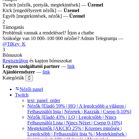
Twitch [nézők, portyák, megtekintések] —
Üzemel
Kick [engedélyezett nézők] —
Üzemel
Egyéb [megtekintések, nézők] —
Üzemel
2
Támogatás
Problémái vannak a rendeléssel? Írjon a chatbe
Szüksége van 10 000–100 000 nézőre? Admin Telegramja —
@TiKey_K
3
Bónuszok
Regisztráljon
és kapjon bónuszokat
Legyen szolgáltatói partner
—
link
Ajánlórendszer
—
link
Kategóriák
Nézői panel
Twitch
text_panel_order
Nézők [Eladó 59% | HQ | A legolcsóbb a világon |
Felhasználói lista | Nézetek | Razziák | Csepp 0-10%]
Nézők [Eladó 43% | LQ | Legolcsóbb | Nincs
Felhasználói Lista | Nincs Nézet | Csepp 0-10%]
Megtekintők [AKCIÓ 25% | Közepes minőség |
Legolcsóbb | Felhasználói lista % | Megtekintések |