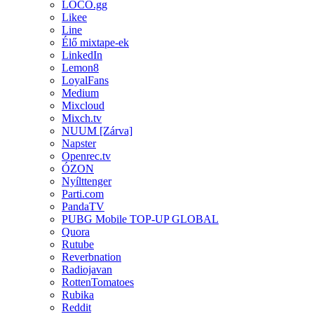
LOCO.gg
Likee
Line
Élő mixtape-ek
LinkedIn
Lemon8
LoyalFans
Medium
Mixcloud
Mixch.tv
NUUM [Zárva]
Napster
Openrec.tv
ÓZON
Nyílttenger
Parti.com
PandaTV
PUBG Mobile TOP-UP GLOBAL
Quora
Rutube
Reverbnation
Radiojavan
RottenTomatoes
Rubika
Reddit