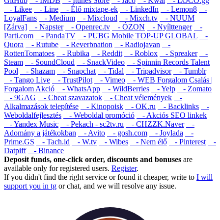
GitHub
- IMDB
- Itunes Store
- Jaco
- Kwai
- LOCO.gg
- Likee
- Line
- Élő mixtape-ek
- LinkedIn
- Lemon8
-
LoyalFans
- Medium
- Mixcloud
- Mixch.tv
- NUUM
[Zárva]
- Napster
- Openrec.tv
- ÓZON
- Nyílttenger
-
Parti.com
- PandaTV
- PUBG Mobile TOP-UP GLOBAL
-
Quora
- Rutube
- Reverbnation
- Radiojavan
-
RottenTomatoes
- Rubika
- Reddit
- Roblox
- Spreaker
-
Steam
- SoundCloud
- SnackVideo
- Spinnin Records Talent
Pool
- Shazam
- Snapchat
- Tidal
- Tripadvisor
- Tumblr
- Tango Live
- TrustPilot
- Vimeo
- WEB Forgalom Csalás |
Forgalom Akció
- WhatsApp
- WildBerries
- Yelp
- Zomato
- 9GAG
- Cheat szavazatok
- Cheat vélemények
-
Alkalmazások telepítése
- Kinopoisk
- OK.ru
- Backlinks
-
Weboldalfejlesztés
- Weboldal promóció
- Akciós SEO linkek
- Yandex Music
- Pekach - sc2tv.ru
- CHZZK.Naver
-
Adomány a játékokban
- Avito
- gosh.com
- Joylada
-
Prime.GS
- Tach.id
- W.tv
- Wibes
- Nem élő
- Pinterest
-
Datpiff
- Binance
Deposit funds, one-click order, discounts and bonuses
are
available only for registered users.
Register
.
If you didn't find the right service or found it cheaper, write to
I will
support you in tg
or
chat
, and we will resolve any issue.