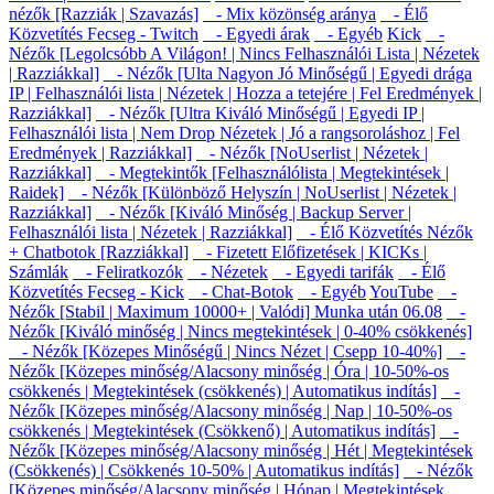
nézők [Razziák | Szavazás]
- Mix közönség aránya
- Élő
Közvetítés Fecseg - Twitch
- Egyedi árak
- Egyéb
Kick
-
Nézők [Legolcsóbb A Világon! | Nincs Felhasználói Lista | Nézetek
| Razziákkal]
- Nézők [Ulta Nagyon Jó Minőségű | Egyedi drága
IP | Felhasználói lista | Nézetek | Hozza a tetejére | Fel Eredmények |
Razziákkal]
- Nézők [Ultra Kiváló Minőségű | Egyedi IP |
Felhasználói lista | Nem Drop Nézetek | Jó a rangsoroláshoz | Fel
Eredmények | Razziákkal]
- Nézők [NoUserlist | Nézetek |
Razziákkal]
- Megtekintők [Felhasználólista | Megtekintések |
Raidek]
- Nézők [Különböző Helyszín | NoUserlist | Nézetek |
Razziákkal]
- Nézők [Kiváló Minőség | Backup Server |
Felhasználói lista | Nézetek | Razziákkal]
- Élő Közvetítés Nézők
+ Chatbotok [Razziákkal]
- Fizetett Előfizetések | KICKs |
Számlák
- Feliratkozók
- Nézetek
- Egyedi tarifák
- Élő
Közvetítés Fecseg - Kick
- Chat-Botok
- Egyéb
YouTube
-
Nézők [Stabil | Maximum 10000+ | Valódi] Munka után 06.08
-
Nézők [Kiváló minőség | Nincs megtekintések | 0-40% csökkenés]
- Nézők [Közepes Minőségű | Nincs Nézet | Csepp 10-40%]
-
Nézők [Közepes minőség/Alacsony minőség | Óra | 10-50%-os
csökkenés | Megtekintések (csökkenés) | Automatikus indítás]
-
Nézők [Közepes minőség/Alacsony minőség | Nap | 10-50%-os
csökkenés | Megtekintések (Csökkenő) | Automatikus indítás]
-
Nézők [Közepes minőség/Alacsony minőség | Hét | Megtekintések
(Csökkenés) | Csökkenés 10-50% | Automatikus indítás]
- Nézők
[Közepes minőség/Alacsony minőség | Hónap | Megtekintések