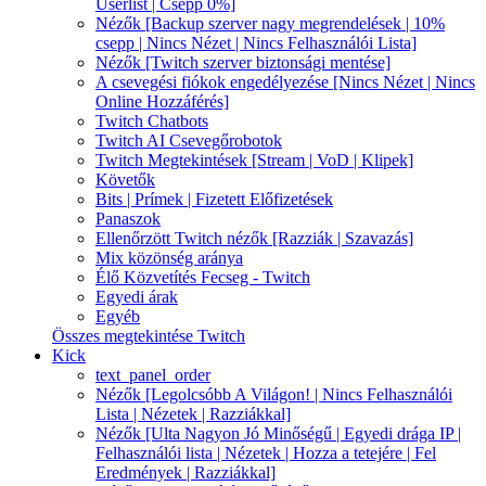
Userlist | Csepp 0%]
Nézők [Backup szerver nagy megrendelések | 10%
csepp | Nincs Nézet | Nincs Felhasználói Lista]
Nézők [Twitch szerver biztonsági mentése]
A csevegési fiókok engedélyezése [Nincs Nézet | Nincs
Online Hozzáférés]
Twitch Chatbots
Twitch AI Csevegőrobotok
Twitch Megtekintések [Stream | VoD | Klipek]
Követők
Bits | Prímek | Fizetett Előfizetések
Panaszok
Ellenőrzött Twitch nézők [Razziák | Szavazás]
Mix közönség aránya
Élő Közvetítés Fecseg - Twitch
Egyedi árak
Egyéb
Összes megtekintése Twitch
Kick
text_panel_order
Nézők [Legolcsóbb A Világon! | Nincs Felhasználói
Lista | Nézetek | Razziákkal]
Nézők [Ulta Nagyon Jó Minőségű | Egyedi drága IP |
Felhasználói lista | Nézetek | Hozza a tetejére | Fel
Eredmények | Razziákkal]