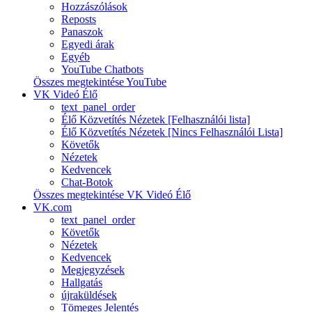
Hozzászólások
Reposts
Panaszok
Egyedi árak
Egyéb
YouTube Chatbots
Összes megtekintése YouTube
VK Videó Élő
text_panel_order
Élő Közvetítés Nézetek [Felhasználói lista]
Élő Közvetítés Nézetek [Nincs Felhasználói Lista]
Követők
Nézetek
Kedvencek
Chat-Botok
Összes megtekintése VK Videó Élő
VK.com
text_panel_order
Követők
Nézetek
Kedvencek
Megjegyzések
Hallgatás
újraküldések
Tömeges Jelentés