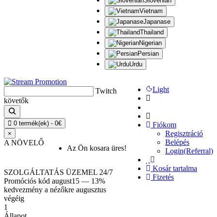
Slovenian
Vietnam
Japanase
Thailand
Nigerian
Persian
Urdu
Light
Twitch
API
követők
25%
Bónuszok
0 termék(ek) - 0€
Fiókom
Regisztráció
×
Belépés
A NÖVELŐ
Az Ön kosara üres!
Login(Referral)
Kosár tartalma
SZOLGÁLTATÁS ÜZEMEL 24/7
Fizetés
Promóciós kód
august15
— 13%
kedvezmény a nézőkre augusztus
végéig
1
Állapot