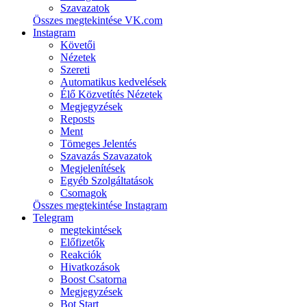
Szavazatok
Összes megtekintése VK.com
Instagram
Követői
Nézetek
Szereti
Automatikus kedvelések
Élő Közvetítés Nézetek
Megjegyzések
Reposts
Ment
Tömeges Jelentés
Szavazás Szavazatok
Megjelenítések
Egyéb Szolgáltatások
Csomagok
Összes megtekintése Instagram
Telegram
megtekintések
Előfizetők
Reakciók
Hivatkozások
Boost Csatorna
Megjegyzések
Bot Start