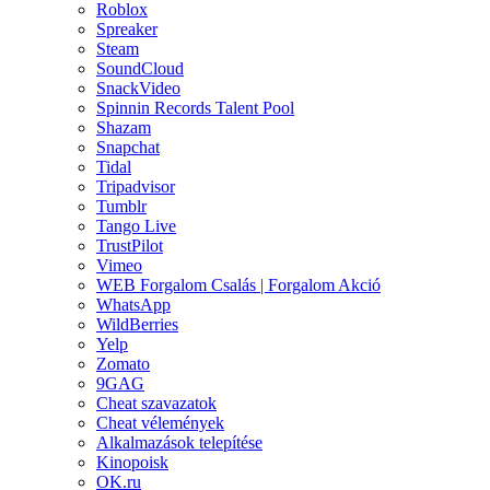
Roblox
Spreaker
Steam
SoundCloud
SnackVideo
Spinnin Records Talent Pool
Shazam
Snapchat
Tidal
Tripadvisor
Tumblr
Tango Live
TrustPilot
Vimeo
WEB Forgalom Csalás | Forgalom Akció
WhatsApp
WildBerries
Yelp
Zomato
9GAG
Cheat szavazatok
Cheat vélemények
Alkalmazások telepítése
Kinopoisk
OK.ru