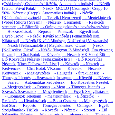
(Csökkenés) | Csökkenés 10-50% | Automatikus indítás]
- Nézők
[Stabil | Privát Patak]
- Nézők [MQ/LQ | Csomagok | Csepp 10-
50% | Nézetek (Csepp) | Automatikus indítás]
- Nézők
[Különböző helyszínek]
- Tetszik | Nem szereti
- Megtekintések
[Videó | Shorts | Stream]
- Nézetek [Csomagok]
- Reakciók
streamre
- Előfizetők
- Órányi megtekintés a bevételszerzéshez
- Hozzászólások
- Reposts
- Panaszok
- Egyedi árak
-
Egyéb
Trovo
- Nézők [Kiváló Minőség | Felhasználói lista |
Kilátással]
- Nézők [Kiváló Minőség | NoUserlist | Visszatartás]
- Nézők [Felhasználólista | Megtekintések | Olcsó]
- Nézők
[NoUserlist | Olcsó]
- Nézők [Nagyon Jó Minőségű | Óra vieweng
folyam]
- Chat-Botok
- Követők
- Nézetek
VK Videó Élő
-
Élő Közvetítés Nézetek [Felhasználói lista]
- Élő Közvetítés
Nézetek [Nincs Felhasználói Lista]
- Követők
- Nézetek
-
Kedvencek
- Chat-Botok
VK.com
- Követők
- Nézetek
-
Kedvencek
- Megjegyzések
- Hallgatás
- újraküldések
-
Tömeges Jelentés
- Szavazatok
Instagram
- Követői
- Nézetek
- Szereti
- Automatikus kedvelések
- Élő Közvetítés Nézetek
- Megjegyzések
- Reposts
- Ment
- Tömeges Jelentés
-
Szavazás Szavazatok
- Megjelenítések
- Egyéb Szolgáltatások
- Csomagok
Telegram
- megtekintések
- Előfizetők
-
Reakciók
- Hivatkozások
- Boost Csatorna
- Megjegyzések
-
Bot Start
- Reposts
- Tömeges Jelentés
- Csillagok
- Egyéb
Szolgáltatások
TikTok
- Követői
- Nézetek
- Szereti
- Élő
Közvetítés Nézetek
- Megjegyzések
- újraposztok
- Tömeges