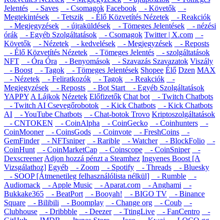
Jelentés
- Saves
- Csomagok
Facebook
- Követők
-
Megtekintések
- Tetszik
- Élő Közvetítés Nézetek
- Reakciók
- Megjegyzések
- újraküldések
- Tömeges Jelentések
- nézési
órák
- Egyéb Szolgáltatások
- Csomagok
Twitter | X.com
-
Követők
- Nézetek
- kedvelések
- Megjegyzések
- Reposts
- Élő Közvetítés Nézetek
- Tömeges Jelentés
- szolgáltatások
NFT
- Óra Óra
- Benyomások
- Szavazás Szavazatok
Viszály
- Boost
- Tagok
- Tömeges Jelentések
Shopee
Élő
Dzen
MAX
- Nézetek
- Feliratkozók
- Tagok
- Reakciók
-
Megjegyzések
- Reposts
- Bot Start
- Egyéb Szolgáltatások
YAPPY
A Lájkok
Nézetek
Előfizetők
Chat bot
- Twitch Chatbots
- Twitch AI Csevegőrobotok
- Kick Chatbots
- Kick Chatbots
AI
- YouTube Chatbots
- Chat-botok Trovo
Kriptoszolgáltatások
- CNTOKEN
- CoinAlpha
- CoinGecko
- Coinhunters
-
CoinMooner
- CoinsGods
- Coinvote
- FreshCoins
-
GemFinder
- NFTsniper
- Rarible
- Watcher
- BlockFolio
-
CoinHunt
- CoinMarketCap
- Coinscope
- CoinSniper
-
Dexscreener
Adjon hozzá pénzt a Steamhez
Ingyenes Boost [A
Vizsgálathoz]
Egyéb
- Zoom
- Spotify
- Threads
- Bluesky
- SOOP [Átmenetileg felhasználólista nélkül]
- Rumble
-
Audiomack
- Apple Music
- Aparat.com
- Anghami
-
Bukkake365
- BeatPort
- Booyah!
- BIGO TV
- Binance
Square
- Bilibili
- Boomplay
- Change org
- Coub
-
Clubhouse
- Dribbble
- Deezer
- TtingLive
- FanCentro
-