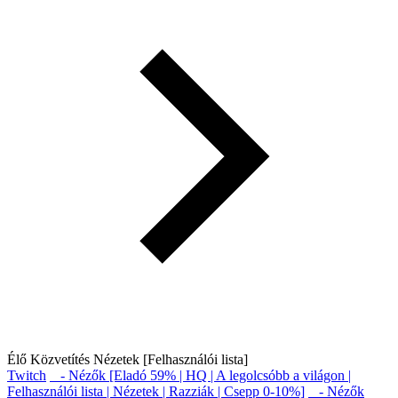
Élő Közvetítés Nézetek [Felhasználói lista]
Twitch
- Nézők [Eladó 59% | HQ | A legolcsóbb a világon |
Felhasználói lista | Nézetek | Razziák | Csepp 0-10%]
- Nézők