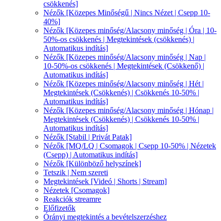
csökkenés]
Nézők [Közepes Minőségű | Nincs Nézet | Csepp 10-
40%]
Nézők [Közepes minőség/Alacsony minőség | Óra | 10-
50%-os csökkenés | Megtekintések (csökkenés) |
Automatikus indítás]
Nézők [Közepes minőség/Alacsony minőség | Nap |
10-50%-os csökkenés | Megtekintések (Csökkenő) |
Automatikus indítás]
Nézők [Közepes minőség/Alacsony minőség | Hét |
Megtekintések (Csökkenés) | Csökkenés 10-50% |
Automatikus indítás]
Nézők [Közepes minőség/Alacsony minőség | Hónap |
Megtekintések (Csökkenés) | Csökkenés 10-50% |
Automatikus indítás]
Nézők [Stabil | Privát Patak]
Nézők [MQ/LQ | Csomagok | Csepp 10-50% | Nézetek
(Csepp) | Automatikus indítás]
Nézők [Különböző helyszínek]
Tetszik | Nem szereti
Megtekintések [Videó | Shorts | Stream]
Nézetek [Csomagok]
Reakciók streamre
Előfizetők
Órányi megtekintés a bevételszerzéshez