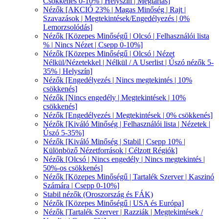
Csökkenés 0-10% | Helyszín | Megtartás]
Nézők [AKCIÓ 23% | Magas Minőség | Rajt |
Szavazások | Megtekintések/Engedélyezés | 0%
Lemorzsolódás]
Nézők [Közepes Minőségű | Olcsó | Felhasználói lista
% | Nincs Nézet | Csepp 0-10%]
Nézők [Közepes Minőségű | Olcsó | Nézet
Nélkül/Nézetekkel | Nélkül / A Userlist | Úszó nézők 5-
35% | Helyszín]
Nézők [Engedélyezés | Nincs megtekintés | 10%
csökkenés]
Nézők [Nincs engedély | Megtekintések | 10%
csökkenés]
Nézők [Engedélyezés | Megtekintések | 0% csökkenés]
Nézők [Kiváló Minőség | Felhasználói lista | Nézetek |
Úszó 5-35%]
Nézők [Kiváló Minőség | Stabil | Csepp 10% |
Különböző Nézetforrások | Célzott Régiók]
Nézők [Olcsó | Nincs engedély | Nincs megtekintés |
50%-os csökkenés]
Nézők [Közepes Minőségű | Tartalék Szerver | Kaszinó
Számára | Csepp 0-10%]
Stabil nézők (Oroszország és FÁK)
Nézők [Közepes Minőségű | USA és Európa]
Nézők [Tartalék Szerver | Razziák | Megtekintések /