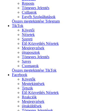
Reposts
Tömeges Jelentés
Csillagok
Egyéb Szolgáltatások
Összes megtekintése Telegram
TikTok
Követői
Nézetek
Szereti
Élő Közvetítés Nézetek
Megjegyzések
újraposztok
Tömeges Jelentés
Saves
Csomagok
Összes megtekintése TikTok
Facebook
Követők
Megtekintések
Tetszik
Élő Közvetítés Nézetek
Reakciók
Megjegyzések
újraküldések
Tömeges Jelentések