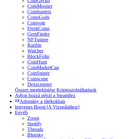
CoinGecko
CoinMooner
Coinhunters
CoinsGods
Coinvote
FreshCoins
GemFinder
NFTsniper
Rarible
Watcher
BlockFolio
CoinHunt
CoinMarketCap
CoinSniper
Coinscope
Dexscreener
Összes megtekintése Kriptoszolgáltatások
Adjon hozzá pénzt a Steamhez
Adomány a játékokban
Ingyenes Boost [A Vizsgálathoz]
Egyéb
Zoom
Spotify
Threads
Bluesky