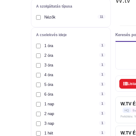
W.tv
A szolgáltatás típusa
Nézők
11
Keresés po
A cselekvés ideje
1 óra
1
2 óra
1
3 óra
1
4 óra
1
Lista
5 óra
1
6 óra
1
W.TV Él
1 nap
1
HQ
Б
2 nap
1
Feltöltés: 
3 nap
1
W.TV Él
1 hét
1