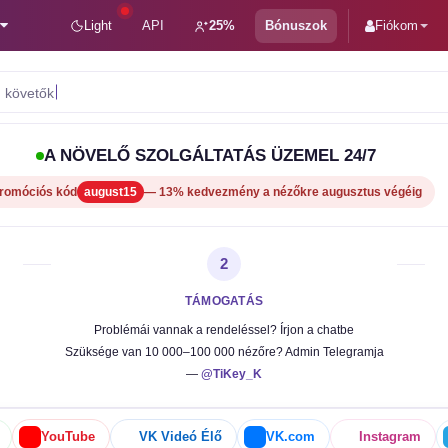
Light
API
25%
Bónuszok
Fiókom
A NÖVELŐ SZOLGÁLTATÁS ÜZEMEL 24/7
romóciós kód
august15
— 13% kedvezmény a nézőkre augusztus végéig
2
TÁMOGATÁS
Problémái vannak a rendeléssel? Írjon a chatbe
Szüksége van 10 000–100 000 nézőre? Admin Telegramja
—
@TiKey_K
YouTube
VK Videó Élő
VK.com
Instagram