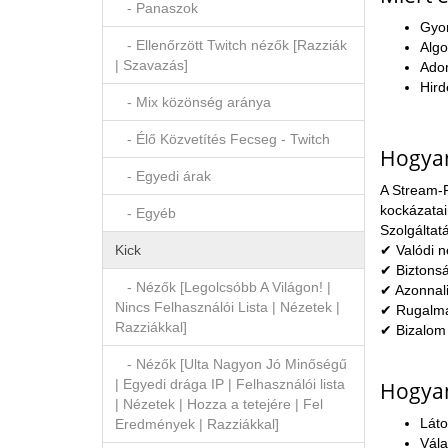
- Panaszok
Gyor
- Ellenőrzött Twitch nézők [Razziák
Algo
| Szavazás]
Adom
Hird
- Mix közönség aránya
- Élő Közvetítés Fecseg - Twitch
Hogyan
- Egyedi árak
A Stream-P
kockázatai
- Egyéb
Szolgáltat
✔ Valódi n
Kick
✔ Biztonsá
- Nézők [Legolcsóbb A Világon! |
✔ Azonnali
Nincs Felhasználói Lista | Nézetek |
✔ Rugalmas
Razziákkal]
✔ Bizalom 
- Nézők [Ulta Nagyon Jó Minőségű
| Egyedi drága IP | Felhasználói lista
Hogyan
| Nézetek | Hozza a tetejére | Fel
Láto
Eredmények | Razziákkal]
Vála