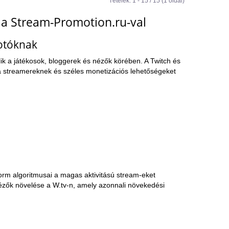
Tételek: 1 - 15 / 15 (1 oldal)
 a Stream-Promotion.ru-val
kotóknak
lik a játékosok, bloggerek és nézők körében. A Twitch és
at a streamereknek és széles monetizációs lehetőségeket
form algoritmusai a magas aktivitású stream-eket
ézők növelése a W.tv-n, amely azonnali növekedési