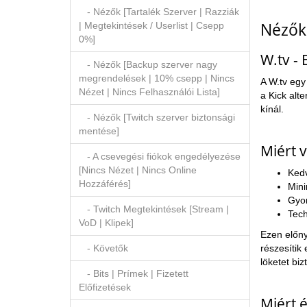
- Nézők [Tartalék Szerver | Razziák
Nézők 
| Megtekintések / Userlist | Csepp
0%]
W.tv -
- Nézők [Backup szerver nagy
megrendelések | 10% csepp | Nincs
A W.tv egy
Nézet | Nincs Felhasználói Lista]
a Kick alt
kínál.
- Nézők [Twitch szerver biztonsági
mentése]
Miért v
- A csevegési fiókok engedélyezése
[Nincs Nézet | Nincs Online
Kedv
Hozzáférés]
Mini
Gyor
- Twitch Megtekintések [Stream |
Tech
VoD | Klipek]
Ezen előny
részesítik
- Követők
löketet bizt
- Bits | Prímek | Fizetett
Előfizetések
Miért 