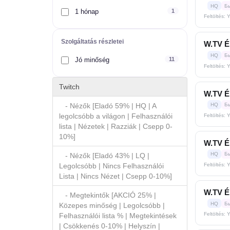
HQ
Б
1 hónap
1
Feltöltés: 
Szolgáltatás részletei
W.TV Él
HQ
Б
Jó minőség
11
Feltöltés: 
Twitch
W.TV Él
- Nézők [Eladó 59% | HQ | A
HQ
Б
legolcsóbb a világon | Felhasználói
Feltöltés: 
lista | Nézetek | Razziák | Csepp 0-
10%]
W.TV Él
HQ
Б
- Nézők [Eladó 43% | LQ |
Feltöltés: 
Legolcsóbb | Nincs Felhasználói
Lista | Nincs Nézet | Csepp 0-10%]
W.TV Él
- Megtekintők [AKCIÓ 25% |
HQ
Б
Közepes minőség | Legolcsóbb |
Feltöltés: 
Felhasználói lista % | Megtekintések
| Csökkenés 0-10% | Helyszín |