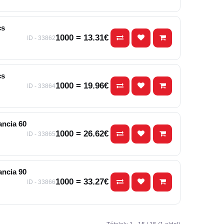
cs
1000 = 13.31€
ID - 33862
cs
1000 = 19.96€
ID - 33864
ancia 60
1000 = 26.62€
ID - 33865
ancia 90
1000 = 33.27€
ID - 33866