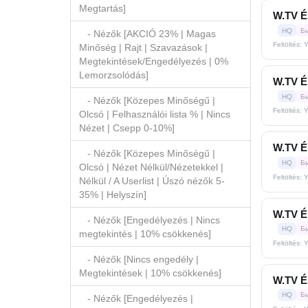
Megtartás]
W.TV Él
HQ
Б
- Nézők [AKCIÓ 23% | Magas
Feltöltés: 
Minőség | Rajt | Szavazások |
Megtekintések/Engedélyezés | 0%
Lemorzsolódás]
W.TV Él
HQ
Б
- Nézők [Közepes Minőségű |
Feltöltés: 
Olcsó | Felhasználói lista % | Nincs
Nézet | Csepp 0-10%]
W.TV Él
- Nézők [Közepes Minőségű |
HQ
Б
Olcsó | Nézet Nélkül/Nézetekkel |
Feltöltés: 
Nélkül / A Userlist | Úszó nézők 5-
35% | Helyszín]
W.TV Él
- Nézők [Engedélyezés | Nincs
HQ
Б
megtekintés | 10% csökkenés]
Feltöltés: 
- Nézők [Nincs engedély |
Megtekintések | 10% csökkenés]
W.TV Él
HQ
Б
- Nézők [Engedélyezés |