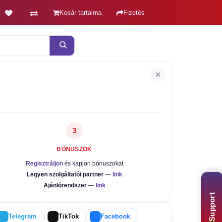
Kosár tartalma
Fizetés
×
3
BÓNUSZOK
Regisztráljon
és kapjon bónuszokat
Legyen szolgáltatói partner
—
link
Ajánlórendszer
—
link
Support
Telegram
TikTok
Facebook