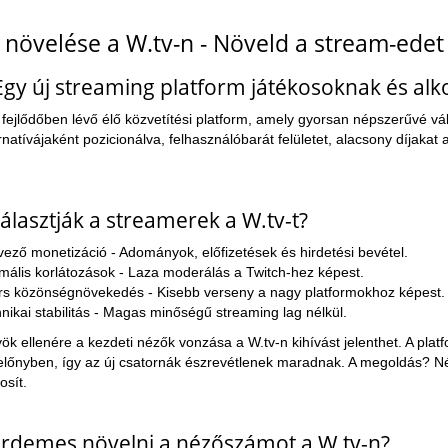
növelése a W.tv-n - Növeld a stream-edet
 Egy új streaming platform játékosoknak és al
 fejlődőben lévő élő közvetítési platform, amely gyorsan népszerűvé vá
ernatívájaként pozicionálva, felhasználóbarát felületet, alacsony díjak
álasztják a streamerek a W.tv-t?
ező monetizáció - Adományok, előfizetések és hirdetési bevétel.
mális korlátozások - Laza moderálás a Twitch-hez képest.
s közönségnövekedés - Kisebb verseny a nagy platformokhoz képest.
nikai stabilitás - Magas minőségű streaming lag nélkül.
ök ellenére a kezdeti nézők vonzása a W.tv-n kihívást jelenthet. A plat
 előnyben, így az új csatornák észrevétlenek maradnak. A megoldás? N
osít.
érdemes növelni a nézőszámot a W.tv-n?