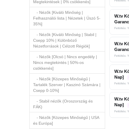
Feltöltés: 
Megtekintések | 0% csökkenés]
- Nézők [Kiváló Minőség |
W.tv Kö
Felhasználói lista | Nézetek | Úszó 5-
Garanc
35%]
Feltöltés: 
- Nézők [Kiváló Minőség | Stabil |
Csepp 10% | Különböző
W.tv Kö
Nézetforrások | Célzott Régiók]
Garanc
Feltöltés: 
- Nézők [Olcsó | Nincs engedély |
Nincs megtekintés | 50%-os
csökkenés]
W.tv Kö
Nap]
- Nézők [Közepes Minőségű |
Feltöltés: 
Tartalék Szerver | Kaszinó Számára |
Csepp 0-10%]
W.tv Kö
- Stabil nézők (Oroszország és
Nap]
FÁK)
Feltöltés: 
- Nézők [Közepes Minőségű | USA
és Európa]