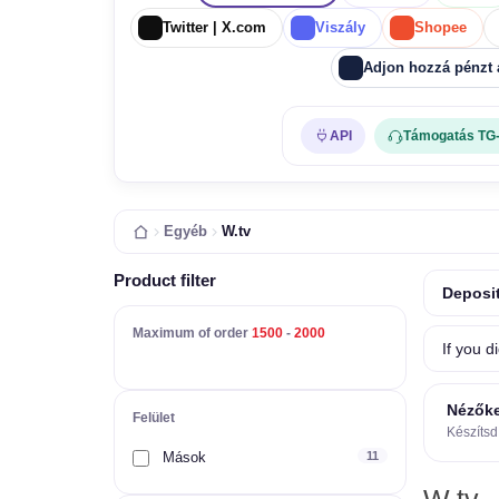
Twitter | X.com
Viszály
Shopee
Adjon hozzá pénzt
API
Támogatás TG
Egyéb
W.tv
Product filter
Deposit
Maximum of order
1500
-
2000
If you d
Nézőke
Felület
Készítsd
Mások
11