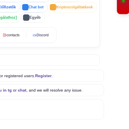
lőfizetők
Chat bot
Kriptoszolgáltatások
gálathoz]
Egyéb
contacts
Discord
or registered users.
Register
.
u in tg
or
chat
, and we will resolve any issue.