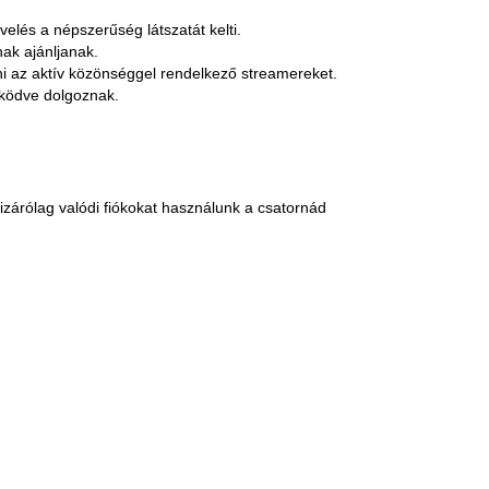
elés a népszerűség látszatát kelti.
ak ajánljanak.
 az aktív közönséggel rendelkező streamereket.
űködve dolgoznak.
zárólag valódi fiókokat használunk a csatornád