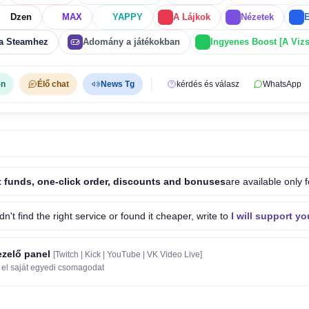
Dzen
MAX
YAPPY
A Lájkok
Nézetek
E
 a Steamhez
Adomány a játékokban
Ingyenes Boost [A Vizs
-n
Élő chat
News Tg
kérdés és válasz
WhatsApp
 funds, one-click order, discounts and bonuses
are available only f
idn't find the right service or found it cheaper, write to
I will support yo
zelő panel
[Twitch | Kick | YouTube | VK Video Live]
 el saját egyedi csomagodat