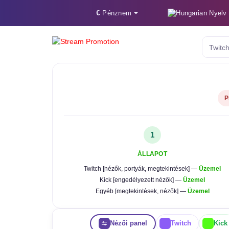
€
Nyelv
Pénznem
P
1
ÁLLAPOT
Twitch [nézők, portyák, megtekintések] —
Üzemel
Kick [engedélyezett nézők] —
Üzemel
Egyéb [megtekintések, nézők] —
Üzemel
Nézői panel
Twitch
Kick