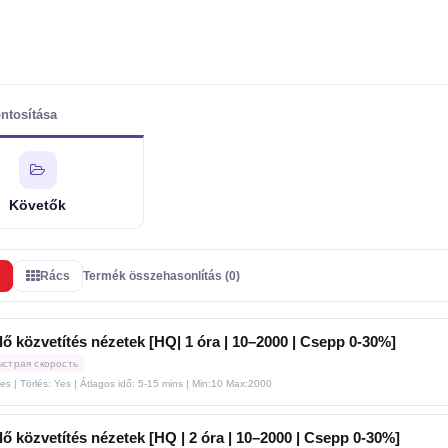
ntosítása
Követők
Rács
Termék összehasonlítás (0)
ő közvetítés nézetek [HQ| 1 óra | 10–2000 | Csepp 0-30%]
ыстрая скорость
Yes | Törlés: Yes | Átlagos idő: 5-15 mins
| Min:10 Max:2000
ő közvetítés nézetek [HQ | 2 óra | 10–2000 | Csepp 0-30%]