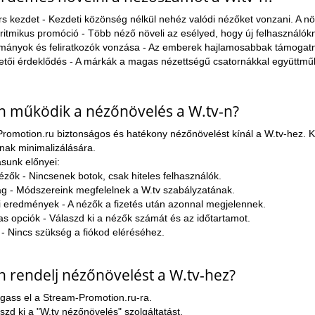
s kezdet - Kezdeti közönség nélkül nehéz valódi nézőket vonzani. A növ
ritmikus promóció - Több néző növeli az esélyed, hogy új felhasználókn
ányok és feliratkozók vonzása - Az emberek hajlamosabbak támogatni
etői érdeklődés - A márkák a magas nézettségű csatornákkal együttm
 működik a nézőnövelés a W.tv-n?
romotion.ru biztonságos és hatékony nézőnövelést kínál a W.tv-hez. Ki
nak minimalizálására.
ásunk előnyei:
ézők - Nincsenek botok, csak hiteles felhasználók.
g - Módszereink megfelelnek a W.tv szabályzatának.
 eredmények - A nézők a fizetés után azonnal megjelennek.
 opciók - Válaszd ki a nézők számát és az időtartamot.
- Nincs szükség a fiókod eléréséhez.
 rendelj nézőnövelést a W.tv-hez?
gass el a Stream-Promotion.ru-ra.
szd ki a "W.tv nézőnövelés" szolgáltatást.