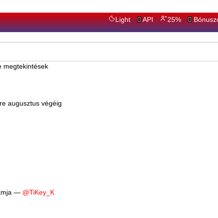
Light
API
25%
Bónusz
e augusztus végéig
ramja —
@TiKey_K