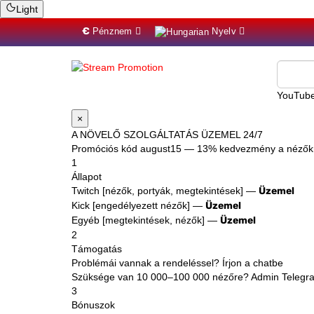
Light
€
Pénznem
Nyelv
×
A NÖVELŐ SZOLGÁLTATÁS ÜZEMEL 24/7
Promóciós kód
august15
— 13% kedvezmény a nézőkr
1
Állapot
Twitch [nézők, portyák, megtekintések] —
Üzemel
Kick [engedélyezett nézők] —
Üzemel
Egyéb [megtekintések, nézők] —
Üzemel
2
Támogatás
Problémái vannak a rendeléssel? Írjon a chatbe
Szüksége van 10 000–100 000 nézőre? Admin Teleg
3
Bónuszok
Regisztráljon
és kapjon bónuszokat