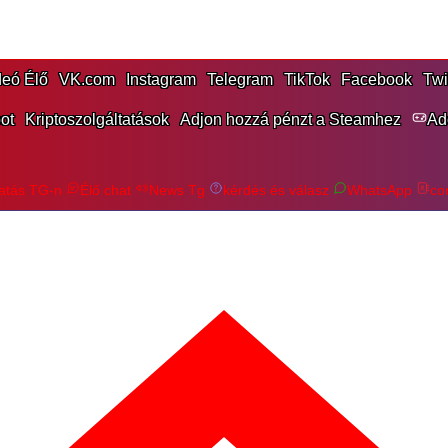
eó Élő
VK.com
Instagram
Telegram
TikTok
Facebook
Twi
ot
Kriptoszolgáltatások
Adjon hozzá pénzt a Steamhez
Ad
tás TG-n
Élő chat
News Tg
kérdés és válasz
WhatsApp
co