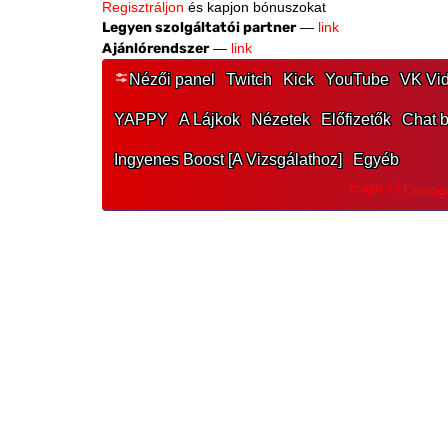
Legyen szolgáltatói partner
—
link
Ajánlórendszer
—
link
Nézői panel
Twitch
Kick
YouTube
VK Vid
YAPPY
A Lájkok
Nézetek
Előfizetők
Chat b
Ingyenes Boost [A Vizsgálathoz]
Egyéb
API
Támoga