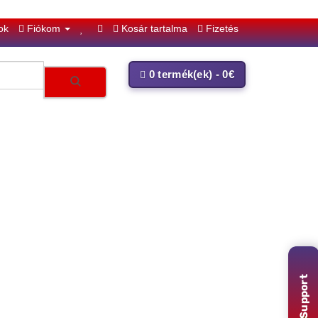
ok
Fiókom
Kosár tartalma
Fizetés
0 termék(ek) - 0€
Support