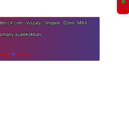
tter | X.com
Viszály
Shopee
Dzen
MAX
omány a játékokban
ntacts
Discord