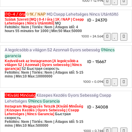
1000 = 12.99€
0-4 / óra
1K / NAP
MQ
Csepp Lehetséges
Nincs Utántöltő
Szálak Szereti [MQ | 0-4 / óra | 1K / NAP | Csepp
ID - 24370
Lehetséges | Nincs Utántöltő]
MQ
Feltöltés: Nem | Törlés: Nem | Átlagos idő: 4
hours 55 minutes for 1000
| Min:50 Max:50000
1000 = 24.56€
A legolcsóbb a világon S2
Azonnali
Gyors sebesség
Nincs
garancia
Kedvelések az Instagramon [A legolcsóbb a
ID - 15667
világon S2 | Azonnali | Gyors sebesség | Nincs
garancia]
S2
Быстрая скорость
Feltöltés: Nem | Törlés: Nem | Átlagos idő: 5-15
mins
| Min:10 Max:10000000
1000 = 0.09€
Kiváló Minőség
Közepes Kezdés
Gyors Sebesség
Csepp
Lehetséges
Nincs Garancia
Instagram Megjegyzés Tetszik [Kiváló Minőség
ID - 34008
| Közepes Kezdés | Gyors Sebesség | Csepp
Lehetséges | Nincs Garancia]
Быстрая
скорость
Feltöltés: Nem | Törlés: Nem | Átlagos idő: 5-15
mins
| Min:10 Max:500000
1000 = 0.74€