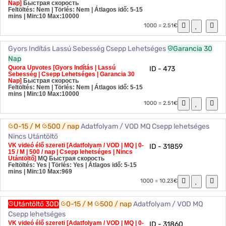
Nap]
Быстрая скорость
Feltöltés: Nem | Törlés: Nem | Átlagos idő: 5-15
mins
| Min:10 Max:10000
1000 = 2.51€
Gyors Indítás
Lassú Sebesség
Csepp Lehetséges
Garancia 30
Nap
Quora Upvotes [Gyors Indítás | Lassú
ID - 473
Sebesség | Csepp Lehetséges | Garancia 30
Nap]
Быстрая скорость
Feltöltés: Nem | Törlés: Nem | Átlagos idő: 5-15
mins
| Min:10 Max:10000
1000 = 2.51€
0-15 / M
500 / nap
Adatfolyam / VOD
MQ
Csepp lehetséges
Nincs Utántöltő
VK videó élő szereti [Adatfolyam / VOD | MQ | 0-
ID - 31859
15 / M | 500 / nap | Csepp lehetséges | Nincs
Utántöltő]
MQ
Быстрая скорость
Feltöltés: Yes | Törlés: Yes | Átlagos idő: 5-15
mins
| Min:10 Max:969
1000 = 10.23€
Utántöltő 30D
0-15 / M
500 / nap
Adatfolyam / VOD
MQ
Csepp lehetséges
VK videó élő szereti [Adatfolyam / VOD | MQ | 0-
ID - 31860