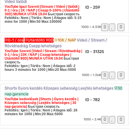
Videó
Valódi
YouTube Igazi Szereti [Stream / Videó | Valódi |
ID - 259
0-1 / óra | 1K / NAP | Csepp 0-100% | Utántöltő
30D] MUNKA UTÁN 19.04
Быстрая скорость
Feltöltés: Nem | Törlés: Nem | Átlagos idő: 5-15
mins for 1000
| Min:50 Max:100000
1000 = 4.33€
0-1 / óra
Utántöltő 90D
10K / NAP
Videó / Stream /
Rövidnadrág
Csepp lehetséges
YouTube Szereti [Videó / Stream / Rövidnadrág |
ID - 31325
0-1 / óra | 10K / NAP | Csepp lehetséges |
Utántöltő 90D] MUNKA UTÁN 19.04
Быстрая
скорость
Feltöltés: Igen | Törlés: Nem | Átlagos idő: 2
hours 3 minutes for 1000
| Min:20 Max:5000
1000 = 1.36€
Shorts
Gyors kezdés
Közepes sebesség
Leejtés lehetséges
30
nap garancia
YouTube kedvelések [Shorts | Gyors kezdés |
ID - 782
Közepes sebesség | Leejtés lehetséges | 30
nap garancia]
Быстрая скорость
Feltöltés: Igen | Törlés: Nem | Átlagos idő: 26
minutes for 1000
| Min:20 Max:5000
1000 = 2.4€