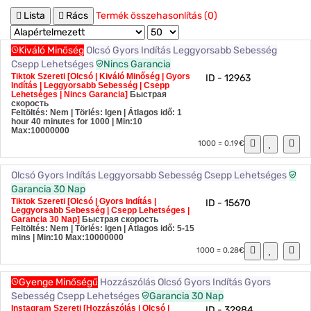
Lista
Rács
Termék összehasonlítás (0)
Kiváló Minőség
Olcsó
Gyors Indítás
Leggyorsabb Sebesség
Csepp Lehetséges
Nincs Garancia
Tiktok Szereti [Olcsó | Kiváló Minőség | Gyors
ID - 12963
Indítás | Leggyorsabb Sebesség | Csepp
Lehetséges | Nincs Garancia]
Быстрая
скорость
Feltöltés: Nem | Törlés: Igen | Átlagos idő: 1
hour 40 minutes for 1000
| Min:10
Max:10000000
1000 = 0.19€
Olcsó
Gyors Indítás
Leggyorsabb Sebesség
Csepp Lehetséges
Garancia 30 Nap
Tiktok Szereti [Olcsó | Gyors Indítás |
ID - 15670
Leggyorsabb Sebesség | Csepp Lehetséges |
Garancia 30 Nap]
Быстрая скорость
Feltöltés: Nem | Törlés: Igen | Átlagos idő: 5-15
mins
| Min:10 Max:10000000
1000 = 0.28€
Gyenge Minőségű
Hozzászólás
Olcsó
Gyors Indítás
Gyors
Sebesség
Csepp Lehetséges
Garancia 30 Nap
Instagram Szereti [Hozzászólás | Olcsó |
ID - 32984