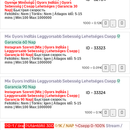
Gyenge Minőségű | Gyors Indítás | Gyors
Sebesség | Csepp Lehetséges | Garancia 30
Nap]
Быстрая скорость
Feltöltés: Nem | Törlés: Nem | Átlagos idő: 5-15
mins
| Min:100 Max:1000000
1000 = 0.12€
Mix
Gyors Indítás
Leggyorsabb Sebesség
Lehetséges Csepp
Garancia 60 Nap
Instagram Szereti [Mix | Gyors Indítás |
ID - 33323
Leggyorsabb Sebesség | Lehetséges Csepp |
Garancia 60 Nap]
Быстрая скорость
Feltöltés: Nem | Törlés: Igen | Átlagos idő: 5-15
mins
| Min:100 Max:1000000
1000 = 0.09€
Mix
Gyors Indítás
Leggyorsabb Sebesség
Lehetséges Csepp
Garancia 90 Nap
Instagram Szereti [Mix | Gyors Indítás |
ID - 33324
Leggyorsabb Sebesség | Lehetséges Csepp |
Garancia 90 Nap]
Быстрая скорость
Feltöltés: Nem | Törlés: Igen | Átlagos idő: 5-15
mins
| Min:100 Max:1000000
1000 = 0.1€
0-1 / óra
Utántöltő 30D
1K / NAP
Csepp 0-100%
Stream /