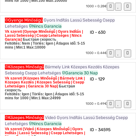
mins for 1000
| Min:100 Max:100000
1000 = 0.28€
Gyenge Minőségű
Gyors Indítás
Lassú Sebesség
Csepp
Lehetséges
Nincs Garancia
Vk szereti [Gyenge Minőségű | Gyors Indítás |
ID - 630
Lassú Sebesség | Csepp Lehetséges | Nincs
Garancia]
Быстрая скорость
Feltöltés: Nem | Törlés: Igen | Átlagos idő: 5-15
mins
| Min:1 Max:10000
1000 = 0.44€
Közepes Minőségű
Bármely Link
Közepes Kezdés
Közepes
Sebesség
Csepp Lehetséges
Garancia 30 Nap
Vk szereti [Közepes Minőségű | Bármely Link |
ID - 129
Közepes Kezdés | Közepes Sebesség | Csepp
Lehetséges | Garancia 30 Nap]
Быстрая
скорость
Feltöltés: Igen | Törlés: Igen | Átlagos idő: 5-15
mins for 1000
| Min:1 Max:24999
1000 = 0.49€
Közepes Minőségű
Videó
Gyors Indítás
Lassú Sebesség
Csepp
Lehetséges
Nincs Garancia
Vk szereti [Videó | Közepes Minőségű | Gyors
ID - 34595
Indítás | Lassú Sebesség | Csepp Lehetséges |