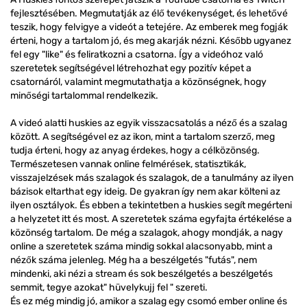
fejlesztésében. Megmutatják az élő tevékenységet, és lehetővé
teszik, hogy felvigye a videót a tetejére. Az emberek meg fogják
érteni, hogy a tartalom jó, és meg akarják nézni. Később ugyanez
fel egy "like" és feliratkozni a csatorna. Így a videóhoz való
szeretetek segítségével létrehozhat egy pozitív képet a
csatornáról, valamint megmutathatja a közönségnek, hogy
minőségi tartalommal rendelkezik.
A videó alatti huskies az egyik visszacsatolás a néző és a szalag
között. A segítségével ez az ikon, mint a tartalom szerző, meg
tudja érteni, hogy az anyag érdekes, hogy a célközönség.
Természetesen vannak online felmérések, statisztikák,
visszajelzések más szalagok és szalagok, de a tanulmány az ilyen
bázisok eltarthat egy ideig. De gyakran így nem akar költeni az
ilyen osztályok. És ebben a tekintetben a huskies segít megérteni
a helyzetet itt és most. A szeretetek száma egyfajta értékelése a
közönség tartalom. De még a szalagok, ahogy mondják, a nagy
online a szeretetek száma mindig sokkal alacsonyabb, mint a
nézők száma jelenleg. Még ha a beszélgetés "futás", nem
mindenki, aki nézi a stream és sok beszélgetés a beszélgetés
semmit, tegye azokat" hüvelykujj fel " szereti.
És ez még mindig jó, amikor a szalag egy csomó ember online és