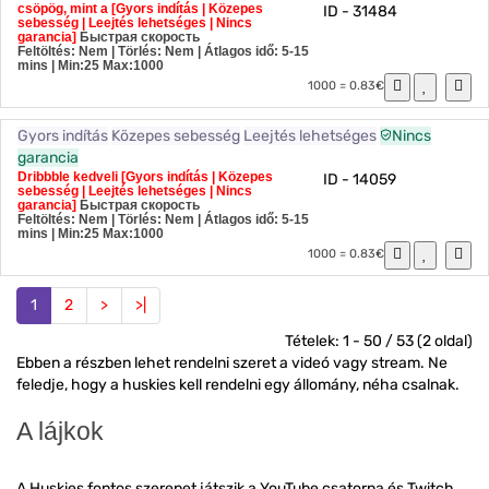
csöpög, mint a [Gyors indítás | Közepes
ID - 31484
sebesség | Leejtés lehetséges | Nincs
garancia]
Быстрая скорость
Feltöltés: Nem | Törlés: Nem | Átlagos idő: 5-15
mins
| Min:25 Max:1000
1000 = 0.83€
Gyors indítás
Közepes sebesség
Leejtés lehetséges
Nincs
garancia
Dribbble kedveli [Gyors indítás | Közepes
ID - 14059
sebesség | Leejtés lehetséges | Nincs
garancia]
Быстрая скорость
Feltöltés: Nem | Törlés: Nem | Átlagos idő: 5-15
mins
| Min:25 Max:1000
1000 = 0.83€
1
2
>
>|
Tételek: 1 - 50 / 53 (2 oldal)
Ebben a részben lehet rendelni szeret a videó vagy stream. Ne
feledje, hogy a huskies kell rendelni egy állomány, néha csalnak.
A lájkok
A Huskies fontos szerepet játszik a YouTube csatorna és Twitch