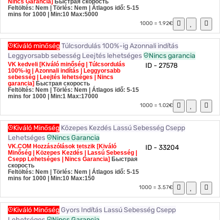
Nincs Garancia]
Быстрая скорость
Feltöltés: Nem | Törlés: Nem | Átlagos idő: 5-15
mins for 1000
| Min:10 Max:5000
1000 = 1.92€
Kiváló minőség
Túlcsordulás 100%-ig
Azonnali indítás
Leggyorsabb sebesség
Leejtés lehetséges
Nincs garancia
VK kedveli [Kiváló minőség | Túlcsordulás
ID - 27578
100%-ig | Azonnali indítás | Leggyorsabb
sebesség | Leejtés lehetséges | Nincs
garancia]
Быстрая скорость
Feltöltés: Nem | Törlés: Nem | Átlagos idő: 5-15
mins for 1000
| Min:1 Max:17000
1000 = 1.02€
Kiváló Minőség
Közepes Kezdés
Lassú Sebesség
Csepp
Lehetséges
Nincs Garancia
VK.COM Hozzászólások tetszik [Kiváló
ID - 33204
Minőség | Közepes Kezdés | Lassú Sebesség |
Csepp Lehetséges | Nincs Garancia]
Быстрая
скорость
Feltöltés: Nem | Törlés: Nem | Átlagos idő: 5-15
mins for 1000
| Min:10 Max:150
1000 = 3.57€
Kiváló Minőség
Gyors Indítás
Lassú Sebesség
Csepp
Lehetséges
Nincs Garancia