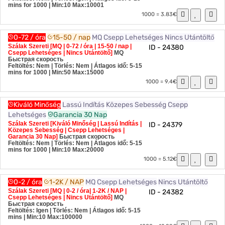
mins for 1000
| Min:10 Max:10001
1000 = 3.83€
0-72 / óra
15-50 / nap
MQ
Csepp Lehetséges
Nincs Utántöltő
Szálak Szereti [MQ | 0-72 / óra | 15-50 / nap |
ID - 24380
Csepp Lehetséges | Nincs Utántöltő]
MQ
Быстрая скорость
Feltöltés: Nem | Törlés: Nem | Átlagos idő: 5-15
mins for 1000
| Min:50 Max:15000
1000 = 9.4€
Kiváló Minőség
Lassú Indítás
Közepes Sebesség
Csepp
Lehetséges
Garancia 30 Nap
Szálak Szereti [Kiváló Minőség | Lassú Indítás |
ID - 24379
Közepes Sebesség | Csepp Lehetséges |
Garancia 30 Nap]
Быстрая скорость
Feltöltés: Nem | Törlés: Nem | Átlagos idő: 5-15
mins for 1000
| Min:10 Max:20000
1000 = 5.12€
0-2 / óra
1-2K / NAP
MQ
Csepp Lehetséges
Nincs Utántöltő
Szálak Szereti [MQ | 0-2 / óra| 1-2K / NAP |
ID - 24382
Csepp Lehetséges | Nincs Utántöltő]
MQ
Быстрая скорость
Feltöltés: Igen | Törlés: Nem | Átlagos idő: 5-15
mins
| Min:10 Max:100000