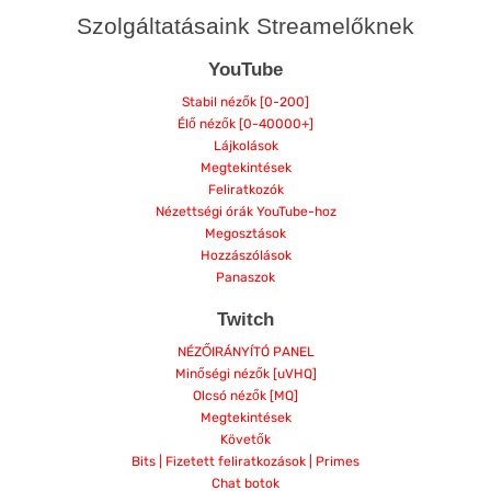
Szolgáltatásaink Streamelőknek
YouTube
Stabil nézők [0-200]
Élő nézők [0-40000+]
Lájkolások
Megtekintések
Feliratkozók
Nézettségi órák YouTube-hoz
Megosztások
Hozzászólások
Panaszok
Twitch
NÉZŐIRÁNYÍTÓ PANEL
Minőségi nézők [uVHQ]
Olcsó nézők [MQ]
Megtekintések
Követők
Bits | Fizetett feliratkozások | Primes
Chat botok