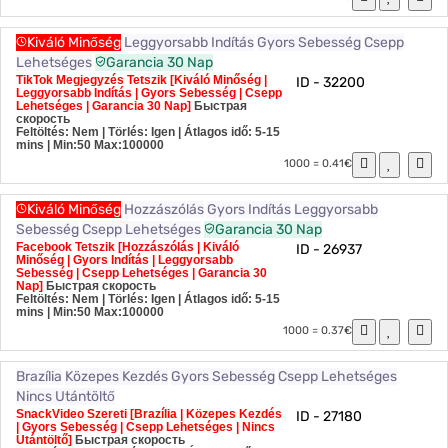
Kiváló Minőség
Leggyorsabb Indítás
Gyors Sebesség
Csepp
Lehetséges
Garancia 30 Nap
TikTok Megjegyzés Tetszik [Kiváló Minőség |
ID - 32200
Leggyorsabb Indítás | Gyors Sebesség | Csepp
Lehetséges | Garancia 30 Nap]
Быстрая
скорость
Feltöltés: Nem | Törlés: Igen | Átlagos idő: 5-15
mins
| Min:50 Max:100000
1000 = 0.41€
Kiváló Minőség
Hozzászólás
Gyors Indítás
Leggyorsabb
Sebesség
Csepp Lehetséges
Garancia 30 Nap
Facebook Tetszik [Hozzászólás | Kiváló
ID - 26937
Minőség | Gyors Indítás | Leggyorsabb
Sebesség | Csepp Lehetséges | Garancia 30
Nap]
Быстрая скорость
Feltöltés: Nem | Törlés: Igen | Átlagos idő: 5-15
mins
| Min:50 Max:100000
1000 = 0.37€
Brazília
Közepes Kezdés
Gyors Sebesség
Csepp Lehetséges
Nincs Utántöltő
SnackVideo Szereti [Brazília | Közepes Kezdés
ID - 27180
| Gyors Sebesség | Csepp Lehetséges | Nincs
Utántöltő]
Быстрая скорость