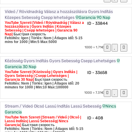
Videó / Rövidnadrág
Válasz a hozzászólásra
Gyors Indítás
Közepes Sebesség
Csepp lehetséges
Garancia 90 Nap
YouTube Szereti [Videó / Rövidnadrág | Válasz a
ID - 33844
hozzászólásra | Gyors Indítás | Közepes
Sebesség | Csepp lehetséges | Garancia 90
Nap]
Быстрая скорость
Feltöltés: Igen | Törlés: Nem | Átlagos idő: 5-15
mins for 1000
| Min:5 Max:5000
1000 = 1.71€
Közösség
Gyors Indítás
Gyors Sebesség
Csepp Lehetséges
Garancia 30 Nap
YouTube Szereti [Közösség | Gyors Indítás |
ID - 33658
Gyors Sebesség | Csepp Lehetséges |
Garancia 30 Nap]
Быстрая скорость
Feltöltés: Nem | Törlés: Igen | Átlagos idő: 20
minutes for 1000
| Min:10 Max:100000
1000 = 7.31€
Stream / Videó
Olcsó
Lassú Indítás
Lassú Sebesség
Nincs
Garancia
YouTube Nem Szereti [Stream / Videó | Olcsó |
ID - 408
Lassú Indítás| Lassú Sebesség| Nincs
Garancia]
Быстрая скорость
Feltöltés: Nem | Törlés: Nem | Átlagos idő: 5-15