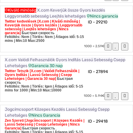
Kiváló minőség
X.com
Keverjük össze
Gyors kezdés
Leggyorsabb sebesség
Leejtés lehetséges
Nincs garancia
Twitter kedvelések [X.com | Kiváló minőség |
ID - 29210
Keverjük össze | Gyors kezdés | Leggyorsabb
sebesség | Leejtés lehetséges | Nincs
garancia]
Быстрая скорость
Feltöltés: Nem | Törlés: Nem | Átlagos idő: 5-15
mins
| Min:10 Max:2500
1000 = 2.59€
X.com
Valódi Felhasználók
Gyors Indítás
Lassú Sebesség
Csepp
Lehetséges
Garancia 30 nap
Twitter Tetszik [X.com | Valódi Felhasználók |
ID - 27894
Gyors Indítás | Lassú Sebesség | Csepp
Lehetséges | Garancia 30 nap]
Быстрая
скорость
Feltöltés: Nem | Törlés: Igen | Átlagos idő: 5-15
mins for 1000
| Min:10 Max:10000
1000 = 5.94€
Jogcímcsoport
Közepes Kezdés
Lassú Sebesség
Csepp
Lehetséges
Nincs Garancia
Zen Szereti [Jogcímcsoport | Közepes Kezdés |
ID - 29418
Lassú Sebesség | Csepp Lehetséges | Nincs
Garancia]
Быстрая скорость
Feltöltés: Nem | Törlés: Igen | Átlagos idő: 5-15