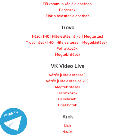
Élő kommunikáció a chatben
Panaszok
Fiók hitelesítés a chatben
Trovo
Nézők [HQ | Hitelesítés nélkül | Megtartás]
Trovo nézők [HQ | Hitelesítéssel | Megtekintések]
Feliratkozók
Megtekintések
VK Video Live
Nézők [Hitelesítéssel]
Nézők [Hitelesítés nélkül]
Megtekintések
Feliratkozók
Lájkolások
Chat botok
NEWS TG
Kick
Kick
Nézők