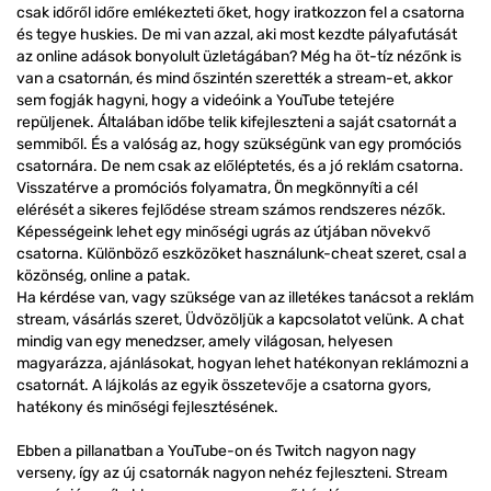
csak időről időre emlékezteti őket, hogy iratkozzon fel a csatorna
és tegye huskies. De mi van azzal, aki most kezdte pályafutását
az online adások bonyolult üzletágában? Még ha öt-tíz nézőnk is
van a csatornán, és mind őszintén szerették a stream-et, akkor
sem fogják hagyni, hogy a videóink a YouTube tetejére
repüljenek. Általában időbe telik kifejleszteni a saját csatornát a
semmiből. És a valóság az, hogy szükségünk van egy promóciós
csatornára. De nem csak az előléptetés, és a jó reklám csatorna.
Visszatérve a promóciós folyamatra, Ön megkönnyíti a cél
elérését a sikeres fejlődése stream számos rendszeres nézők.
Képességeink lehet egy minőségi ugrás az útjában növekvő
csatorna. Különböző eszközöket használunk-cheat szeret, csal a
közönség, online a patak.
Ha kérdése van, vagy szüksége van az illetékes tanácsot a reklám
stream, vásárlás szeret, Üdvözöljük a kapcsolatot velünk. A chat
mindig van egy menedzser, amely világosan, helyesen
magyarázza, ajánlásokat, hogyan lehet hatékonyan reklámozni a
csatornát. A lájkolás az egyik összetevője a csatorna gyors,
hatékony és minőségi fejlesztésének.
Ebben a pillanatban a YouTube-on és Twitch nagyon nagy
verseny, így az új csatornák nagyon nehéz fejleszteni. Stream