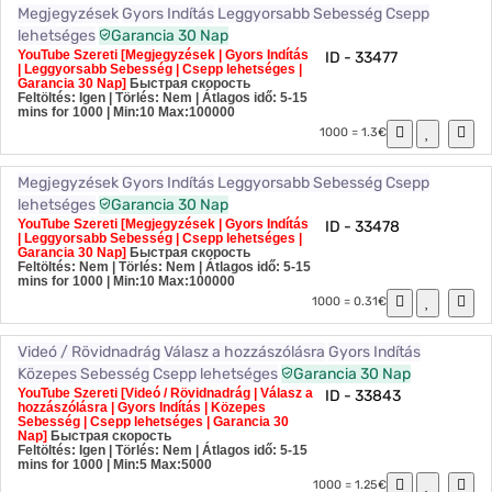
Megjegyzések
Gyors Indítás
Leggyorsabb Sebesség
Csepp
lehetséges
Garancia 30 Nap
YouTube Szereti [Megjegyzések | Gyors Indítás
ID - 33477
| Leggyorsabb Sebesség | Csepp lehetséges |
Garancia 30 Nap]
Быстрая скорость
Feltöltés: Igen | Törlés: Nem | Átlagos idő: 5-15
mins for 1000
| Min:10 Max:100000
1000 = 1.3€
Megjegyzések
Gyors Indítás
Leggyorsabb Sebesség
Csepp
lehetséges
Garancia 30 Nap
YouTube Szereti [Megjegyzések | Gyors Indítás
ID - 33478
| Leggyorsabb Sebesség | Csepp lehetséges |
Garancia 30 Nap]
Быстрая скорость
Feltöltés: Nem | Törlés: Nem | Átlagos idő: 5-15
mins for 1000
| Min:10 Max:100000
1000 = 0.31€
Videó / Rövidnadrág
Válasz a hozzászólásra
Gyors Indítás
Közepes Sebesség
Csepp lehetséges
Garancia 30 Nap
YouTube Szereti [Videó / Rövidnadrág | Válasz a
ID - 33843
hozzászólásra | Gyors Indítás | Közepes
Sebesség | Csepp lehetséges | Garancia 30
Nap]
Быстрая скорость
Feltöltés: Igen | Törlés: Nem | Átlagos idő: 5-15
mins for 1000
| Min:5 Max:5000
1000 = 1.25€