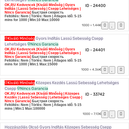
OK.RU Kedvencek [Kiváló Minőség | Gyors
ID - 24400
Indítás | Lassú Sebesség | Csepp Lehetséges |
Nincs Garancia]
Быстрая скорость
Feltöltés: Nem | Törlés: Nem | Átlagos idő: 5-15
mins for 1000
| Min:10 Max:10000
1000 = 1.44€
Kiváló Minőség
Gyors Indítás
Lassú Sebesség
Csepp
Lehetséges
Nincs Garancia
OK.RU Kedvencek [Kiváló Minőség | Gyors
ID - 24401
Indítás | Lassú Sebesség | Csepp Lehetséges |
Nincs Garancia]
Быстрая скорость
Feltöltés: Nem | Törlés: Nem | Átlagos idő: 5-15
mins for 1000
| Min:1 Max:15000
1000 = 4.36€
Kiváló Minőség
Közepes Kezdés
Lassú Sebesség
Lehetséges
Csepp
Nincs Garancia
OK.RU Kedvencek [Kiváló Minőség | Közepes
ID - 33742
Kezdés | Lassú Sebesség | Lehetséges Csepp |
Nincs Garancia]
Быстрая скорость
Feltöltés: Nem | Törlés: Nem | Átlagos idő: 5-15
mins
| Min:1 Max:100000
1000 = 7.13€
Hozzászólás
Olcsó
Gyors Indítás
Közepes Sebesség
Csepp