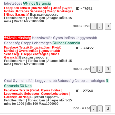
lehetséges
Nincs Garancia
FaceBook Tetszik [Hozzászólás | Olcsó | Gyors
ID - 17692
Indítás | Közepes Sebesség | Csepp lehetséges
| Nincs Garancia]
Быстрая скорость
Feltöltés: Nem | Törlés: Igen | Átlagos idő: 5-15
mins
| Min:10 Max:1000000
1000 = 0.27€
Kiváló Minőség
Hozzászólás
Gyors Indítás
Leggyorsabb
Sebesség
Csepp Lehetséges
Nincs Garancia
Facebook Tetszik [Hozzászólás | Kiváló
ID - 33429
Minőség | Gyors Indítás | Leggyorsabb
Sebesség | Csepp Lehetséges | Nincs
Garancia]
Быстрая скорость
Feltöltés: Nem | Törlés: Igen | Átlagos idő: 5-15
mins
| Min:10 Max:1000000
1000 = 0.27€
Oldal
Gyors Indítás
Leggyorsabb Sebesség
Csepp Lehetséges
Garancia 30 Nap
Facebook Tetszik [Oldal | Gyors Indítás |
ID - 27360
Leggyorsabb Sebesség | Csepp Lehetséges |
Garancia 30 Nap]
Быстрая скорость
Feltöltés: Nem | Törlés: Igen | Átlagos idő: 5-15
mins for 1000
| Min:100 Max:1000000
1000 = 0.95€