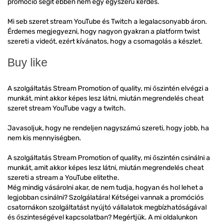
promóció segít ebben nem egy egyszerű kérdés.
Mi seb szeret stream YouTube és Twitch a legalacsonyabb áron.
Érdemes megjegyezni, hogy nagyon gyakran a platform twist
szereti a videót, ezért kívánatos, hogy a csomagolás a készlet.
Buy like
A szolgáltatás Stream Promotion of quality, mi őszintén elvégzi a
munkát, mint akkor képes lesz látni, miután megrendelés cheat
szeret stream YouTube vagy a twitch.
Javasoljuk, hogy ne rendeljen nagyszámú szereti, hogy jobb, ha
nem kis mennyiségben.
A szolgáltatás Stream Promotion of quality, mi őszintén csinálni a
munkát, amit akkor képes lesz látni, miután megrendelés cheat
szereti a stream a YouTube elitethe.
Még mindig vásárolni akar, de nem tudja, hogyan és hol lehet a
legjobban csinálni? Szolgálatára! Kétségei vannak a promóciós
csatornákon szolgáltatást nyújtó vállalatok megbízhatóságával
és őszinteségével kapcsolatban? Megértjük. A mi oldalunkon