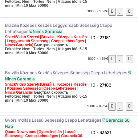
Feltöltés: Nem | Törlés: Nem | Átlagos idő: 5-15
mins
| Min:10 Max:50000
1000 = 1.59€
Brazília
Közepes Kezdés
Leggyorsabb Sebesség
Csepp
Lehetséges
Nincs Garancia
SnackVideo Szereti [Brazília | Közepes Kezdés
ID - 27181
| Leggyorsabb Sebesség | Csepp Lehetséges |
Nincs Garancia]
Быстрая скорость
Feltöltés: Nem | Törlés: Nem | Átlagos idő: 5-15
mins
| Min:10 Max:50000
1000 = 1.59€
Brazília
Közepes Kezdés
Közepes Sebesség
Csepp Lehetséges
Nincs Garancia
SnackVideo Szereti [Brazília | Közepes Kezdés
ID - 27182
| Közepes Sebesség | Csepp Lehetséges |
Nincs Garancia]
Быстрая скорость
Feltöltés: Nem | Törlés: Nem | Átlagos idő: 5-15
mins
| Min:10 Max:30000
1000 = 0.75€
Gyors Indítás
Lassú Sebesség
Csepp Lehetséges
Garancia 30
Nap
Quora Downvotes [Gyors Indítás | Lassú
ID - 33621
Sebesség | Csepp Lehetséges | Garancia 30