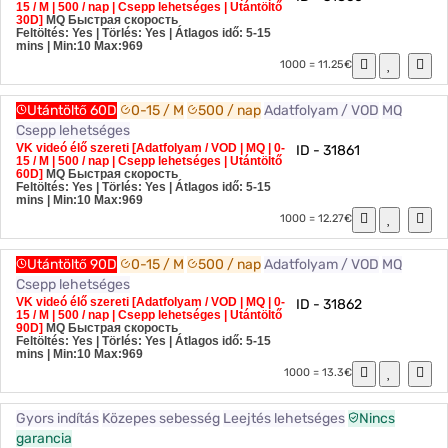
15 / M | 500 / nap | Csepp lehetséges | Utántöltő
30D]
MQ
Быстрая скорость
Feltöltés: Yes | Törlés: Yes | Átlagos idő: 5-15
mins
| Min:10 Max:969
1000 = 11.25€
Utántöltő 60D
0-15 / M
500 / nap
Adatfolyam / VOD
MQ
Csepp lehetséges
VK videó élő szereti [Adatfolyam / VOD | MQ | 0-
ID - 31861
15 / M | 500 / nap | Csepp lehetséges | Utántöltő
60D]
MQ
Быстрая скорость
Feltöltés: Yes | Törlés: Yes | Átlagos idő: 5-15
mins
| Min:10 Max:969
1000 = 12.27€
Utántöltő 90D
0-15 / M
500 / nap
Adatfolyam / VOD
MQ
Csepp lehetséges
VK videó élő szereti [Adatfolyam / VOD | MQ | 0-
ID - 31862
15 / M | 500 / nap | Csepp lehetséges | Utántöltő
90D]
MQ
Быстрая скорость
Feltöltés: Yes | Törlés: Yes | Átlagos idő: 5-15
mins
| Min:10 Max:969
1000 = 13.3€
Gyors indítás
Közepes sebesség
Leejtés lehetséges
Nincs
garancia