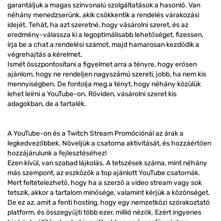
garantáljuk a magas színvonalú szolgáltatások a hasonló. Van
néhány menedzserünk, akik csökkentik a rendelés várakozási
idejét. Tehát, ha azt szeretné, hogy vásárolni szeret, és az
eredmény-válassza ki a legoptimálisabb lehetőséget, fizessen,
írja be a chat a rendelési számot, majd hamarosan kezdődik a
végrehajtás a kérelmet.
Ismét összpontosítani a figyelmet arra a tényre, hogy erősen
ajánlom, hogy ne rendeljen nagyszámú szereti, jobb, ha nem kis
mennyiségben. De fontolja meg a tényt, hogy néhány közülük
lehet leírni a YouTube-on. Röviden, vásárolni szeret kis
adagokban, de a tartalék.
A YouTube-on és a Twitch Stream Promóciónál az árak a
legkedvezőbbek. Növeljük a csatorna aktivitását, és hozzáértően
hozzájárulunk a fejlesztéséhez!
Ezen kívül, van szabad lájkolás. A tetszések száma, mint néhány
más szempont, az eszközök a top ajánlott YouTube csatornák.
Mert feltételezhető, hogy ha a szerző a video stream vagy sok
tetszik, akkor a tartalom minősége, valamint kérjük a közönséget.
De ez az, amit a fenti hosting, hogy egy nemzetközi szórakoztató
platform, és összegyűjti több ezer, millió nézők. Ezért ingyenes