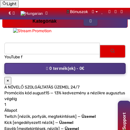
Light
Bónuszok
€
Kategóriák
Steam
0 termék(ek) - 0€
×
A NÖVELŐ SZOLGÁLTATÁS ÜZEMEL 24/7
Promóciós kód
august15
— 13% kedvezmény a nézőkre augusztus
végéig
1
Állapot
Support
Twitch [nézők, portyák, megtekintések] —
Üzemel
Kick [engedélyezett nézők] —
Üzemel
Egyéb [megtekintések, nézők] —
Üzemel