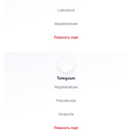
Lájkolások
Megtekintések
Hozzászólások
Показать ещё
Szavazatok
Hallgatottság
Telegram
Panaszok
Megtekintések
Feliratkozók
Reakciók
Meghívók
Показать ещё