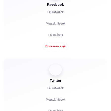
Facebook
Feliratkozók
Megtekintések
Lájkolások
Nézők
Показать ещё
Reakciók
Hozzászólások
Twitter
Megosztások
Feliratkozók
Panaszok
Megtekintések
Nézettségi órák
Lájkolások