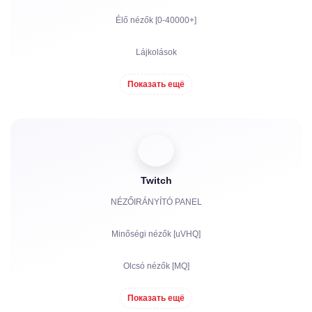
Élő nézők [0-40000+]
Lájkolások
Megtekintések
Показать ещё
Feliratkozók
Nézettségi órák YouTube-hoz
Twitch
Megosztások
NÉZŐIRÁNYÍTÓ PANEL
Hozzászólások
Minőségi nézők [uVHQ]
Panaszok
Olcsó nézők [MQ]
Megtekintések
Показать ещё