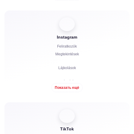
Boosts
Bot indítása
Instagram
Hozzászólások
Feliratkozók
Panaszok
Megtekintések
Csillagok
Lájkolások
Hozzászólások
Показать ещё
Megosztások
Nézők
TikTok