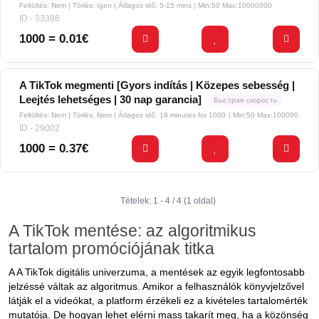
Feltöltés: Nem | Törlés: Igen | Átlagos idő: 5-15 mins
| Min:50 Max:10000000
ID - 33386
1000 = 0.01€
A TikTok megmenti [Gyors indítás | Közepes sebesség |
Leejtés lehetséges | 30 nap garancia]
Быстрая скорость
Feltöltés: Nem | Törlés: Nem | Átlagos idő: 19 minutes for 1000
| Min:50 Max:100000
ID - 29002
1000 = 0.37€
Tételek: 1 - 4 / 4 (1 oldal)
A TikTok mentése: az algoritmikus
tartalom promóciójának titka
A A TikTok digitális univerzuma, a mentések az egyik legfontosabb
jelzéssé váltak az algoritmus. Amikor a felhasználók könyvjelzővel
látják el a videókat, a platform érzékeli ez a kivételes tartalomérték
mutatója. De hogyan lehet elérni mass takarít meg, ha a közönség