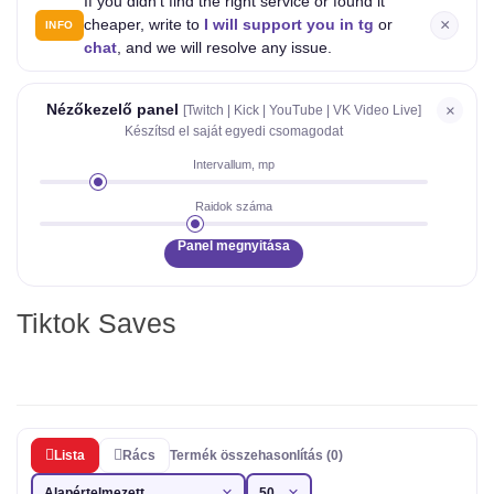
If you didn't find the right service or found it
×
cheaper, write to
I will support you in tg
or
INFO
chat
, and we will resolve any issue.
Nézőkezelő panel
×
[Twitch | Kick | YouTube | VK Video Live]
Készítsd el saját egyedi csomagodat
Intervallum, mp
Raidok száma
Panel megnyitása
Tiktok Saves
Lista
Rács
Termék összehasonlítás (0)