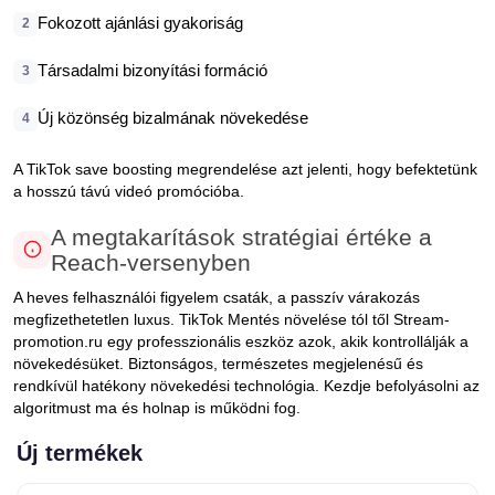
Fokozott ajánlási gyakoriság
2
Társadalmi bizonyítási formáció
3
Új közönség bizalmának növekedése
4
A TikTok save boosting megrendelése azt jelenti, hogy befektetünk
a hosszú távú videó promócióba.
A megtakarítások stratégiai értéke a
Reach-versenyben
A heves felhasználói figyelem csaták, a passzív várakozás
megfizethetetlen luxus. TikTok Mentés növelése tól től Stream-
promotion.ru egy professzionális eszköz azok, akik kontrollálják a
növekedésüket. Biztonságos, természetes megjelenésű és
rendkívül hatékony növekedési technológia. Kezdje befolyásolni az
algoritmust ma és holnap is működni fog.
Új termékek