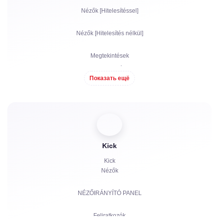
Nézők [Hitelesítéssel]
Nézők [Hitelesítés nélkül]
Megtekintések
Feliratkozók
Показать ещё
Lájkolások
Chat botok
Kick
Kick
Nézők
NÉZŐIRÁNYÍTÓ PANEL
Feliratkozók