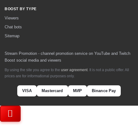
BOOST BY TYPE
Viewers
Chat bots
Sitemap
Stream Promotion - channel promotion service on YouTube and Twitch
Boost social media and viewers
By using the site you agree to the
user agreement
. It is not a public offer. All
prices are for informational purposes only.
VISA
Mastercard
МИР
Binance Pay