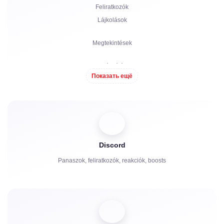
Feliratkozók
Lájkolások
Megtekintések
Hozzászólások
Показать ещё
Megosztás
Nézők
Discord
Panaszok, feliratkozók, reakciók, boosts