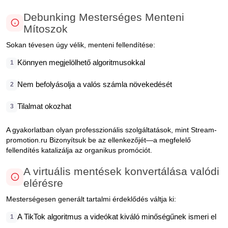
Debunking Mesterséges Menteni
Mítoszok
Sokan tévesen úgy vélik, menteni fellendítése:
Könnyen megjelölhető algoritmusokkal
1
Nem befolyásolja a valós számla növekedését
2
Tilalmat okozhat
3
A gyakorlatban olyan professzionális szolgáltatások, mint Stream-
promotion.ru Bizonyítsuk be az ellenkezőjét—a megfelelő
fellendítés katalizálja az organikus promóciót.
A virtuális mentések konvertálása valódi
elérésre
Mesterségesen generált tartalmi érdeklődés váltja ki:
A TikTok algoritmus a videókat kiváló minőségűnek ismeri el
1