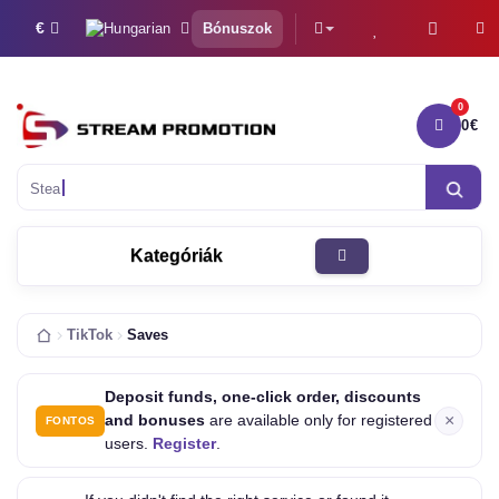
€
Bónuszok
0
0€
0 
Steam feltöltés
Kategóriák
TikTok
Saves
Deposit funds, one-click order, discounts
×
and bonuses
are available only for registered
FONTOS
users.
Register
.