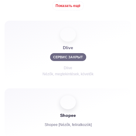
Показать ещё
Fizetett feliratkozások | KICKs | Fiókok
Megtekintések
Chat botok
Dlive
СЕРВИС ЗАКРЫТ
Dlive
Nézők, megtekintések, követők
Shopee
Shopee [Nézők, feliratkozók]