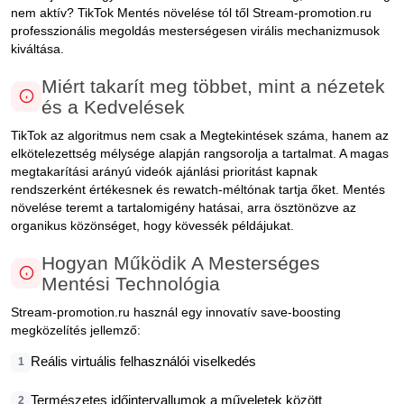
nem aktív? TikTok Mentés növelése tól től Stream-promotion.ru
professzionális megoldás mesterségesen virális mechanizmusok
kiváltása.
Miért takarít meg többet, mint a nézetek
és a Kedvelések
TikTok az algoritmus nem csak a Megtekintések száma, hanem az
elkötelezettség mélysége alapján rangsorolja a tartalmat. A magas
megtakarítási arányú videók ajánlási prioritást kapnak
rendszerként értékesnek és rewatch-méltónak tartja őket. Mentés
növelése teremt a tartalomigény hatásai, arra ösztönözve az
organikus közönséget, hogy kövessék példájukat.
Hogyan Működik A Mesterséges
Mentési Technológia
Stream-promotion.ru használ egy innovatív save-boosting
megközelítés jellemző:
Reális virtuális felhasználói viselkedés
1
Természetes időintervallumok a műveletek között
2