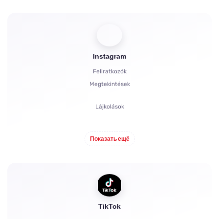
Boosts
Bot indítása
Instagram
Hozzászólások
Feliratkozók
Panaszok
Megtekintések
Csillagok
Lájkolások
Hozzászólások
Показать ещё
Megosztások
Nézők
TikTok