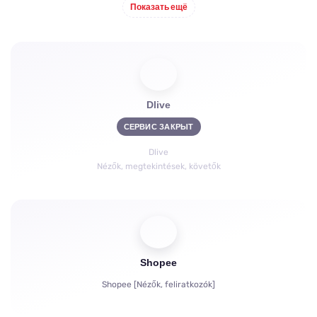
Показать ещё
Fizetett feliratkozások | KICKs | Fiókok
Megtekintések
Chat botok
Dlive
СЕРВИС ЗАКРЫТ
Dlive
Nézők, megtekintések, követők
Shopee
Shopee [Nézők, feliratkozók]