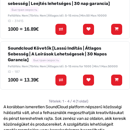
sebesség | Leejtés lehetséges | 30 nap garancia]
Быстрая скорость
Feltöltés: Nem | Törlés: Nem | Átlagos idő: 5-15 mins
| Min:50 Max:10000
ID - 31415
1000 = 16.89€
Soundcloud Követők [Lassú Indítás | Átlagos
Sebesség | A Leírások Lehetségesek | 30 Napos
Garancia]
Быстрая скорость
Feltöltés: Nem | Törlés: Nem | Átlagos idő: 5-15 mins for 1000
| Min:1 Max:50000
ID - 187
1000 = 13.39€
Tételek: 1 - 4 / 4 (1 oldal)
A korábban ismeretlen SoundCloud platform népszerű közösségi
hálózattá vált, ahol a felhasználók megoszthatják kreativitásukat
és pénzt kereshetnek rajta. Sok zenész van az oldalon, akik keresik
közönségüket és producereiket. A szolgáltatás lehetőségeit