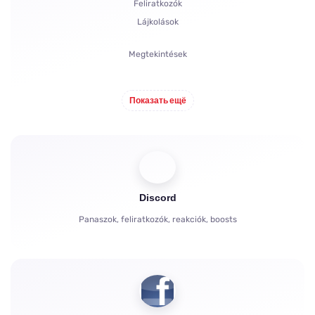
Feliratkozók
Lájkolások
Megtekintések
Hozzászólások
Показать ещё
Megosztás
Nézők
Discord
Panaszok, feliratkozók, reakciók, boosts