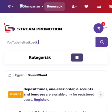
€
Bónuszok
0
0€
0 
YouTube felira
Kategóriák
Egyéb
SoundCloud
Deposit funds, one-click order, discounts
×
and bonuses
are available only for registered
FONTOS
users.
Register
.