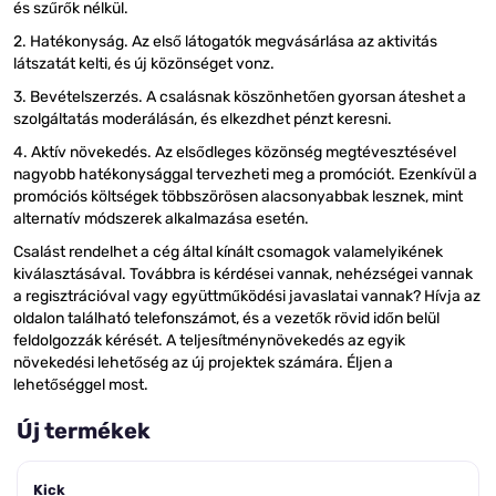
és szűrők nélkül.
2. Hatékonyság. Az első látogatók megvásárlása az aktivitás
látszatát kelti, és új közönséget vonz.
3. Bevételszerzés. A csalásnak köszönhetően gyorsan áteshet a
szolgáltatás moderálásán, és elkezdhet pénzt keresni.
4. Aktív növekedés. Az elsődleges közönség megtévesztésével
nagyobb hatékonysággal tervezheti meg a promóciót. Ezenkívül a
promóciós költségek többszörösen alacsonyabbak lesznek, mint
alternatív módszerek alkalmazása esetén.
Csalást rendelhet a cég által kínált csomagok valamelyikének
kiválasztásával. Továbbra is kérdései vannak, nehézségei vannak
a regisztrációval vagy együttműködési javaslatai vannak? Hívja az
oldalon található telefonszámot, és a vezetők rövid időn belül
feldolgozzák kérését. A teljesítménynövekedés az egyik
növekedési lehetőség az új projektek számára. Éljen a
lehetőséggel most.
Új termékek
Kick