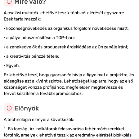
Mire való?
A csalási mutatók lehetővé teszik több cél elérését egyszerre.
Ezek tartalmazzák:
• közönségnövekedés az organikus forgalom növekedése miatt;
• a pálya népszerűsítése a TOP-ban;
• a zenekedvelők és producerek érdeklődése az Ön zenéje iránt;
• a kreativitás pénzzé tétele;
• Egyéb.
Ez lehetővé teszi, hogy gyorsan felhívja a figyelmet a projektre, és
elősegítse azt a kívánt szintre. Lehetőséget kap arra, hogy az első
közönséget vonzza profiljához, megfelelően megtervezze és
tervet készítsen a további promócióhoz.
Előnyök
A technológia előnyei a következők:
1. Biztonság. Az indikátorok felcsavarása fehér módszerekkel
történik, amelyek lehetővé teszik az eredmény elérését blokkolás