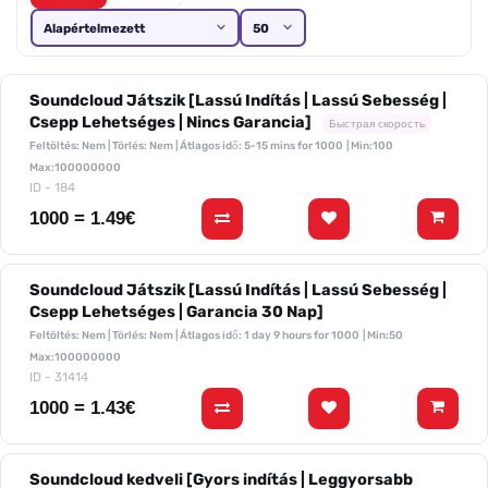
Soundcloud Játszik [Lassú Indítás | Lassú Sebesség |
Csepp Lehetséges | Nincs Garancia]
Быстрая скорость
Feltöltés: Nem | Törlés: Nem | Átlagos idő: 5-15 mins for 1000
| Min:100
Max:100000000
ID - 184
1000 = 1.49€
Soundcloud Játszik [Lassú Indítás | Lassú Sebesség |
Csepp Lehetséges | Garancia 30 Nap]
Feltöltés: Nem | Törlés: Nem | Átlagos idő: 1 day 9 hours for 1000
| Min:50
Max:100000000
ID - 31414
1000 = 1.43€
Soundcloud kedveli [Gyors indítás | Leggyorsabb