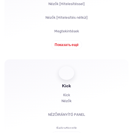
Nézők [Hitelesítéssel]
Nézők [Hitelesítés nélkül]
Megtekintések
Feliratkozók
Показать ещё
Lájkolások
Chat botok
Kick
Kick
Nézők
NÉZŐIRÁNYÍTÓ PANEL
Feliratkozók