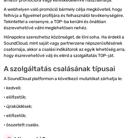
amatőr promócióra vagy kereskedelemre használhatja.
A webhelyen való promóció bármely célja megköveteli, hogy
felhívja a figyelmet profiljára és felhasználói tevékenységére.
Tekintettel a versenyre, a TOP-ba kerülni és önállóan
észrevehetővé válni meglehetősen nehéz.
Hónapokra szerezhetsz közönséget, de lőni soha. Ha érdekli a
SoundCloud, mint saját vagy partnerzene népszerűsítésének
csatornája, akkor a csalási indikátorok az egyik lehetőség arra,
hogy észrevehetővé válj és elérd a szolgáltatás TOP-ját.
A szolgáltatás csalásának típusai
A SoundCloud platformon a következő mutatókat zárhatja le:
• kedveli;
• előfizetők;
• újraküldések;
• előfizetők;
• összetett csalás.