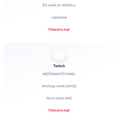
Élő nézők [0-40000+]
Lájkolások
Megtekintések
Показать ещё
Feliratkozók
Nézettségi órák YouTube-hoz
Twitch
Megosztások
NÉZŐIRÁNYÍTÓ PANEL
Hozzászólások
Minőségi nézők [uVHQ]
Panaszok
Olcsó nézők [MQ]
Megtekintések
Показать ещё