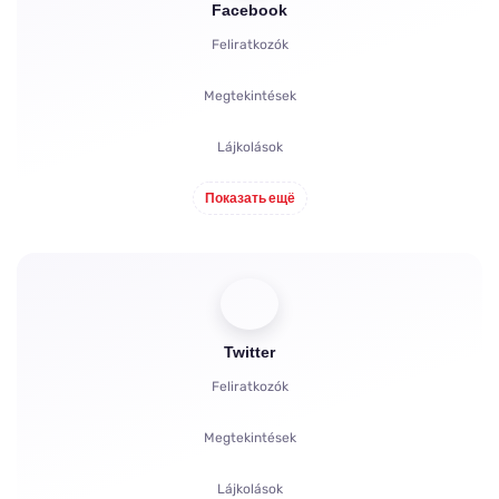
Facebook
Feliratkozók
Megtekintések
Lájkolások
Показать ещё
Nézők
Reakciók
Hozzászólások
Twitter
Megosztások
Feliratkozók
Panaszok
Megtekintések
Nézettségi órák
Lájkolások