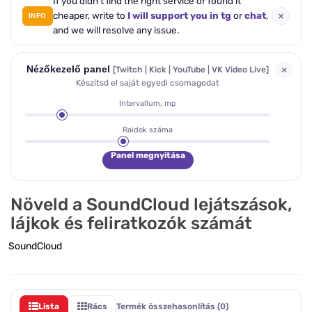
If you didn't find the right service or found it
×
cheaper, write to
I will support you in tg
or
chat
,
INFO
and we will resolve any issue.
×
Nézőkezelő panel
[Twitch | Kick | YouTube | VK Video Live]
Készítsd el saját egyedi csomagodat
Intervallum, mp
Raidok száma
Panel megnyitása
Növeld a SoundCloud lejátszások,
lájkok és feliratkozók számát
SoundCloud
Lista
Rács
Termék összehasonlítás (0)