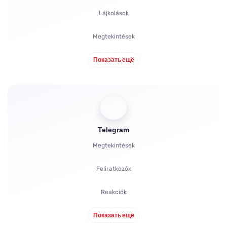
Lájkolások
Megtekintések
Hozzászólások
Показать ещё
Szavazatok
Hallgatottság
Telegram
Panaszok
Megtekintések
Feliratkozók
Reakciók
Показать ещё
Meghívók